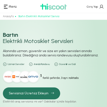
Menü
Giriş Yap
Anasayfa
Bartın Elektrikli Motosiklet Servisi
Bartın
Elektrikli Motosiklet Servisleri
Alanında uzman, güvenilir ve size en yakın servisleri anında
bulabilirsiniz. Dilediğiniz anda servis randevusu oluşturabilirisiniz.
Uzman Servisler
Anında Randevu
Güvenilir ve Gizli
1
farklı şehirde, 3 ayrı noktada.
Servisinizi Ücretsiz Ekleyin
Elektrikli araç servisiniz mi var? Dakikalar içinde kaydolun.