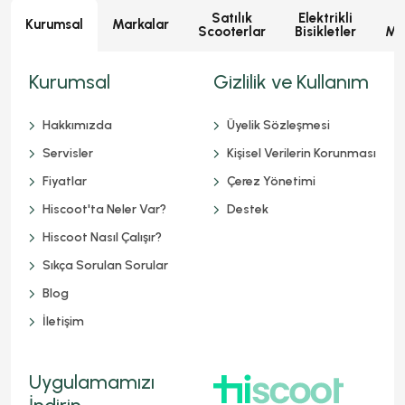
Satılık
Elektrikli
E
Kurumsal
Markalar
Scooterlar
Bisikletler
Mot
Kurumsal
Gizlilik ve Kullanım
Hakkımızda
Üyelik Sözleşmesi
Servisler
Kişisel Verilerin Korunması
Fiyatlar
Çerez Yönetimi
Hiscoot'ta Neler Var?
Destek
Hiscoot Nasıl Çalışır?
Sıkça Sorulan Sorular
Blog
İletişim
Uygulamamızı
İndirin