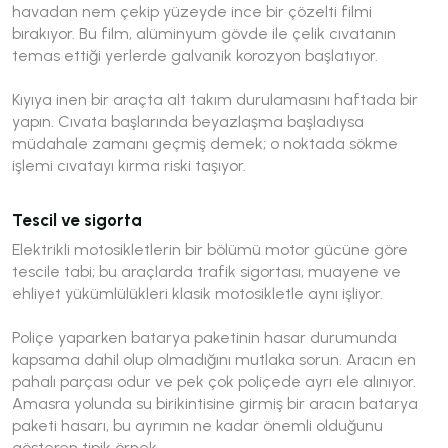
havadan nem çekip yüzeyde ince bir çözelti filmi
bırakıyor. Bu film, alüminyum gövde ile çelik cıvatanın
temas ettiği yerlerde galvanik korozyon başlatıyor.
Kıyıya inen bir araçta alt takım durulamasını haftada bir
yapın. Cıvata başlarında beyazlaşma başladıysa
müdahale zamanı geçmiş demek; o noktada sökme
işlemi cıvatayı kırma riski taşıyor.
Tescil ve sigorta
Elektrikli motosikletlerin bir bölümü motor gücüne göre
tescile tabi; bu araçlarda trafik sigortası, muayene ve
ehliyet yükümlülükleri klasik motosikletle aynı işliyor.
Poliçe yaparken batarya paketinin hasar durumunda
kapsama dahil olup olmadığını mutlaka sorun. Aracın en
pahalı parçası odur ve pek çok poliçede ayrı ele alınıyor.
Amasra yolunda su birikintisine girmiş bir aracın batarya
paketi hasarı, bu ayrımın ne kadar önemli olduğunu
gösteren tipik örnek.