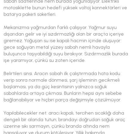
sabah saatlerinde nem burada yoğunlaşıyor. Elektrikli
motosiklette bunun hedefi yüksek voltaj konnektörleri ve
batarya paketi soketleri.
Mekanizma yağmurdan farklı çalışıyor. Yağmur suyu
dışarıdan gelir ve iyi sızdırmazlığı olan bir araçta içeriye
giremez. Yoğuşan su ise kapalı hacmin içinde oluşuyor:
gece soğuyan metal yüzey sabah nemli havayla
buluşunca taşıyabildiği suyu bırakıyor. Sızdırmazlık burada
işe yaramıyor, çünkü su zaten içeride.
Belirtileri sinsi. Aracın sabah ilk çalıştırmada hata kodu
verip sonra normale dönmesi, şarj işleminin gecikmeli
başlaması, ya da güç kesintisinin yalnızca soğuk
sabahlarda ortaya çıkması. Bunların hepsi aynı sebebe
bağlanabiliyor ve hiçbiri parça değişimiyle çözülmüyor.
Yapılabilecekler net: aracı kapalı, tercihen sıcaklığı daha
dengeli bir alanda tutun; brandayı doğrudan soğuk araç
üzerine sıkı sarmayın, çünkü branda altında nem
hapsoluyor ve durum kötüleşiyor. Yıllık bakımda