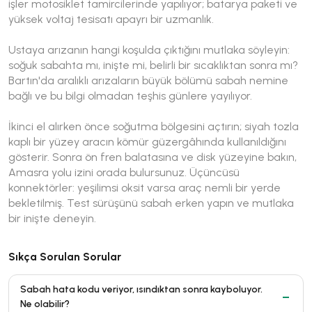
işler motosiklet tamircilerinde yapılıyor; batarya paketi ve
yüksek voltaj tesisatı apayrı bir uzmanlık.
Ustaya arızanın hangi koşulda çıktığını mutlaka söyleyin:
soğuk sabahta mı, inişte mi, belirli bir sıcaklıktan sonra mı?
Bartın'da aralıklı arızaların büyük bölümü sabah nemine
bağlı ve bu bilgi olmadan teşhis günlere yayılıyor.
İkinci el alırken önce soğutma bölgesini açtırın; siyah tozla
kaplı bir yüzey aracın kömür güzergâhında kullanıldığını
gösterir. Sonra ön fren balatasına ve disk yüzeyine bakın,
Amasra yolu izini orada bulursunuz. Üçüncüsü
konnektörler: yeşilimsi oksit varsa araç nemli bir yerde
bekletilmiş. Test sürüşünü sabah erken yapın ve mutlaka
bir inişte deneyin.
Sıkça Sorulan Sorular
Sabah hata kodu veriyor, ısındıktan sonra kayboluyor.
Ne olabilir?