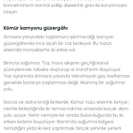
konnektörlerin kontrol edilip dielektrik gres ile korunmasını
isteyin.
Kömür kamyonu güzergâhı
Amasra yönündeki taşkömürü işletmeciliği, kamyon
güzergâhında ince siyah bir toz bırakıyor. Bu tozun
elektrikli motosiklette iki etkisi var.
Birincisi soğutma. Toz, hava akışının geçtiği kanal
yüzeylerinde tabaka oluşturup ısı transferini düşürüyor.
Yaz aylarında Amasra yolunda tekrarlayan güç kısıtlaması
genelde batarya yaşlanması değil, tıkanmış bir soğutma
yolu.
İkincisi ve daha kritiği iletkenlik. Kömür tozu elektrik iletiyor;
nemle birleştiğinde iki temas noktası arasında kaçak akım
yolu açıyor. Nehir nemiyle bir arada bulunduğunda bu iki
etken birbirini büyütüyor. Bartın'da soğutma bölgesi
temizliğini yılda iki kez yaptırmak, birçok şehirde yeterli