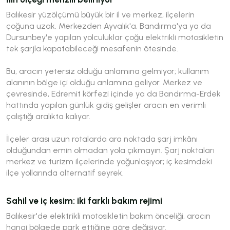
Balıkesir yüzölçümü büyük bir il ve merkez, ilçelerin
çoğuna uzak. Merkezden Ayvalık'a, Bandırma'ya ya da
Dursunbey'e yapılan yolculuklar çoğu elektrikli motosikletin
tek şarjla kapatabileceği mesafenin ötesinde.
Bu, aracın yetersiz olduğu anlamına gelmiyor; kullanım
alanının bölge içi olduğu anlamına geliyor. Merkez ve
çevresinde, Edremit körfezi içinde ya da Bandırma-Erdek
hattında yapılan günlük gidiş gelişler aracın en verimli
çalıştığı aralıkta kalıyor.
İlçeler arası uzun rotalarda ara noktada şarj imkânı
olduğundan emin olmadan yola çıkmayın. Şarj noktaları
merkez ve turizm ilçelerinde yoğunlaşıyor; iç kesimdeki
ilçe yollarında alternatif seyrek.
Sahil ve iç kesim: iki farklı bakım rejimi
Balıkesir'de elektrikli motosikletin bakım önceliği, aracın
hangi bölgede park ettiğine göre değişiyor.