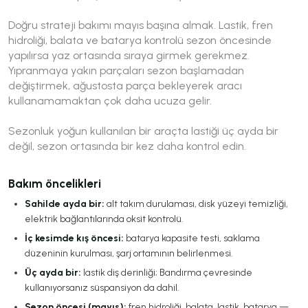
Doğru strateji bakımı mayıs başına almak. Lastik, fren
hidroliği, balata ve batarya kontrolü sezon öncesinde
yapılırsa yaz ortasında sıraya girmek gerekmez.
Yıpranmaya yakın parçaları sezon başlamadan
değiştirmek, ağustosta parça bekleyerek aracı
kullanamamaktan çok daha ucuza gelir.
Sezonluk yoğun kullanılan bir araçta lastiği üç ayda bir
değil, sezon ortasında bir kez daha kontrol edin.
Bakım öncelikleri
Sahilde ayda bir:
alt takım durulaması, disk yüzeyi temizliği,
elektrik bağlantılarında oksit kontrolü.
İç kesimde kış öncesi:
batarya kapasite testi, saklama
düzeninin kurulması, şarj ortamının belirlenmesi.
Üç ayda bir:
lastik diş derinliği; Bandırma çevresinde
kullanıyorsanız süspansiyon da dahil.
Sezon öncesi (mayıs):
fren hidroliği, balata, lastik, batarya —