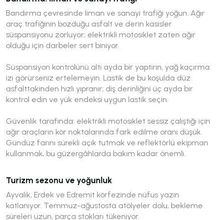
Bandırma çevresinde liman ve sanayi trafiği yoğun. Ağır
araç trafiğinin bozduğu asfalt ve derin kasisler
süspansiyonu zorluyor; elektrikli motosiklet zaten ağır
olduğu için darbeler sert biniyor.
Süspansiyon kontrolünü altı ayda bir yaptırın, yağ kaçırma
izi görürseniz ertelemeyin. Lastik de bu koşulda düz
asfalttakinden hızlı yıpranır; diş derinliğini üç ayda bir
kontrol edin ve yük endeksi uygun lastik seçin.
Güvenlik tarafında: elektrikli motosiklet sessiz çalıştığı için
ağır araçların kör noktalarında fark edilme oranı düşük.
Gündüz farını sürekli açık tutmak ve reflektörlü ekipman
kullanmak, bu güzergâhlarda bakım kadar önemli.
Turizm sezonu ve yoğunluk
Ayvalık, Erdek ve Edremit körfezinde nüfus yazın
katlanıyor. Temmuz-ağustosta atölyeler dolu, bekleme
süreleri uzun, parça stokları tükeniyor.