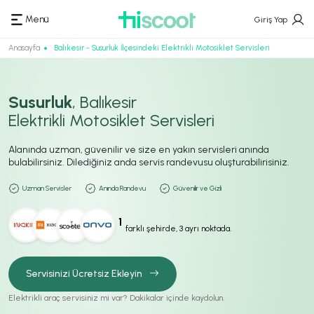
Menü
Giriş Yap
Anasayfa
Balıkesir - Susurluk İlçesindeki Elektrikli Motosiklet Servisleri
Susurluk
, Balıkesir
Elektrikli Motosiklet Servisleri
Alanında uzman, güvenilir ve size en yakın servisleri anında
bulabilirsiniz. Dilediğiniz anda servis randevusu oluşturabilirisiniz.
Uzman Servisler
Anında Randevu
Güvenilir ve Gizli
1
farklı şehirde, 3 ayrı noktada.
Servisinizi Ücretsiz Ekleyin
Elektrikli araç servisiniz mi var? Dakikalar içinde kaydolun.