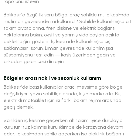
raporunu isteyin.
Balıkesir'e özgü ilk soru bölge: araç sahilde mi, iç kesimde
mi, liman çevresinde mi kullanıldı? Sahilde kullanılmışsa alt
takım cıvatalarına, fren diskine ve elektrik bağlantı
noktalarına bakın; oksit ve yenmiş vida başları açıkta
bekletildiğini gösterir. İç kesimde kullanılmışsa kış
saklamasını sorun. Liman çevresinde kullanılmışsa
süspansiyonu test edin — kasis üzerinden geçin ve
arkadan gelen sesi dinleyin.
Bölgeler arası nakil ve sezonluk kullanım
Balıkesir'de bazı kullanıcılar aracı mevsime göre bölge
değiştiriyor: yazın sahil ilçelerinde, kışın merkezde. Bu,
elektrikli motosiklet için iki farklı bakım rejimi arasında
geçiş demek.
Sahilden iç kesime geçerken alt takımı iyice durulayıp
kurutun; tuz kalıntısı kuru iklimde de korozyona devam
eder. İç kesimden sahile geçerken ise elektrik bağlantı