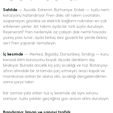
Sahilde
— Ayvalık, Edremit, Burhaniye, Erdek — tuzlu nem
korozyonu hızlandırıyor. Fren diski, alt takım cıvataları,
süspansiyon gövdesi ve elektrik bağlantı noktaları en çok
etkilenen yerler. Alt takımı ayda bir tatlı suyla durulayın.
Rejeneratif fren nedeniyle az çalışan disk nemli havada
yüzey pası tutar; ayda birkaç kez güvenli bir yerde birkaç
sert fren yaparak temizleyin.
İç kesimde
— Merkez, Bigadiç, Dursunbey, Sındırgı — kuru
karasal iklim korozyonu büyük ölçüde denklem dışı
bırakıyor. Burada öncelik kış şarj sıcaklığı ve toz. Bataryayı
sıfırın altındaki bir ortamda şarj etmeyin; aracı kapalı ve
mümkünse ısıtılan bir alana alın, sıcaklığı dengelendikten
sonra şarja takın.
Kar sonrası yola atılan tuz iç kesimde de aynı sorunu
üretiyor; tuzlu yoldan geçtiğiniz gün aracın altını durulayın.
Bandırma: liman ve sanayi trafiği