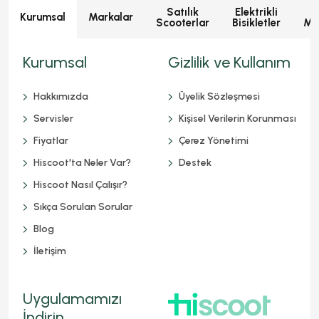
Satılık
Elektrikli
E
Kurumsal
Markalar
Scooterlar
Bisikletler
Mot
Kurumsal
Gizlilik ve Kullanım
Hakkımızda
Üyelik Sözleşmesi
Servisler
Kişisel Verilerin Korunması
Fiyatlar
Çerez Yönetimi
Hiscoot'ta Neler Var?
Destek
Hiscoot Nasıl Çalışır?
Sıkça Sorulan Sorular
Blog
İletişim
Uygulamamızı
İndirin