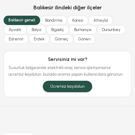
Balıkesir ilindeki diğer ilçeler
Balıkesir geneli
Bandırma
Karesi
Altıeylül
Ayvalık
Balya
Bigadiç
Burhaniye
Dursunbey
Edremit
Erdek
Gömeç
Gönen
Servisiniz mi var?
Susurluk bölgesinde elektrikli araç servisi işletiyorsanız
ücretsiz kaydolun, burada arama yapan kullanıcılara görünün.
Ücretsiz kaydolun