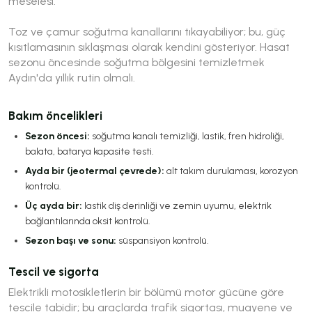
meselesi.
Toz ve çamur soğutma kanallarını tıkayabiliyor; bu, güç
kısıtlamasının sıklaşması olarak kendini gösteriyor. Hasat
sezonu öncesinde soğutma bölgesini temizletmek
Aydın'da yıllık rutin olmalı.
Bakım öncelikleri
Sezon öncesi:
soğutma kanalı temizliği, lastik, fren hidroliği,
balata, batarya kapasite testi.
Ayda bir (jeotermal çevrede):
alt takım durulaması, korozyon
kontrolü.
Üç ayda bir:
lastik diş derinliği ve zemin uyumu, elektrik
bağlantılarında oksit kontrolü.
Sezon başı ve sonu:
süspansiyon kontrolü.
Tescil ve sigorta
Elektrikli motosikletlerin bir bölümü motor gücüne göre
tescile tabidir; bu araçlarda trafik sigortası, muayene ve