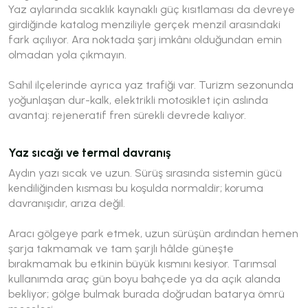
Yaz aylarında sıcaklık kaynaklı güç kısıtlaması da devreye
girdiğinde katalog menziliyle gerçek menzil arasındaki
fark açılıyor. Ara noktada şarj imkânı olduğundan emin
olmadan yola çıkmayın.
Sahil ilçelerinde ayrıca yaz trafiği var. Turizm sezonunda
yoğunlaşan dur-kalk, elektrikli motosiklet için aslında
avantaj: rejeneratif fren sürekli devrede kalıyor.
Yaz sıcağı ve termal davranış
Aydın yazı sıcak ve uzun. Sürüş sırasında sistemin gücü
kendiliğinden kısması bu koşulda normaldir; koruma
davranışıdır, arıza değil.
Aracı gölgeye park etmek, uzun sürüşün ardından hemen
şarja takmamak ve tam şarjlı hâlde güneşte
bırakmamak bu etkinin büyük kısmını kesiyor. Tarımsal
kullanımda araç gün boyu bahçede ya da açık alanda
bekliyor; gölge bulmak burada doğrudan batarya ömrü