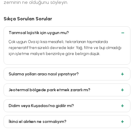
zeminin ne olduğunu söyleyin.
Sıkça Sorulan Sorular
Tarımsal lojistik için uygun mu?
Çok uygun. Ova içi kısa mesafeli, tekrarlanan taşımalarda
rejeneratif fren sürekli devrede kalır. Yağ, filtre ve buji olmadığı
için işletme maliyeti benzinliye göre belirgin düşük.
Sulama yolları aracı nasıl yıpratıyor?
Jeotermal bölgede park etmek zararlı mı?
Didim veya Kuşadası'na gidilir mi?
İkinci el alırken ne sormalıyım?