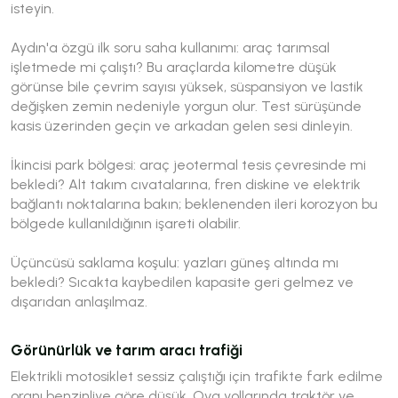
isteyin.
Aydın'a özgü ilk soru saha kullanımı: araç tarımsal
işletmede mi çalıştı? Bu araçlarda kilometre düşük
görünse bile çevrim sayısı yüksek, süspansiyon ve lastik
değişken zemin nedeniyle yorgun olur. Test sürüşünde
kasis üzerinden geçin ve arkadan gelen sesi dinleyin.
İkincisi park bölgesi: araç jeotermal tesis çevresinde mi
bekledi? Alt takım cıvatalarına, fren diskine ve elektrik
bağlantı noktalarına bakın; beklenenden ileri korozyon bu
bölgede kullanıldığının işareti olabilir.
Üçüncüsü saklama koşulu: yazları güneş altında mı
bekledi? Sıcakta kaybedilen kapasite geri gelmez ve
dışarıdan anlaşılmaz.
Görünürlük ve tarım aracı trafiği
Elektrikli motosiklet sessiz çalıştığı için trafikte fark edilme
oranı benzinliye göre düşük. Ova yollarında traktör ve