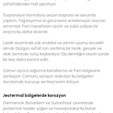
asfalttakinden hızlı yıpratıyor.
Süspansiyon kontrolünü sezon başında ve sonunda
yaptırın. Yağ kaçırma izi görürseniz ertelemeyin; kaçıran
amortisör fren mesafesini uzatır ve yüklü çalışan bir
araçta bu daha da kritik.
Lastik seçiminde yük endeksi ve zemin uyumu öncelikli
olmalı. Düzgün asfalt için üretilmiş bir lastik, gevşek ve
ıslak zeminde tutuş kaybediyor. Diş derinliğini sezon içinde
bir kez daha kontrol edin.
Çamur ayrıca soğutma kanallarına ve fren bölgesine
yerleşiyor. Çamurlu sürüşün ardından bu bölgeleri
durulamak, kuruyup sertleşmesini önlüyor.
Jeotermal bölgelerde korozyon
Germencik, Buharkent ve Sultanhisar çevresinde
jeotermal tesisler yoğun ve havada kükürtlü buhar