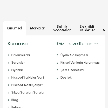
Satılık
Elektrikli
E
Kurumsal
Markalar
Scooterlar
Bisikletler
Mot
Kurumsal
Gizlilik ve Kullanım
Hakkımızda
Üyelik Sözleşmesi
Servisler
Kişisel Verilerin Korunması
Fiyatlar
Çerez Yönetimi
Hiscoot'ta Neler Var?
Destek
Hiscoot Nasıl Çalışır?
Sıkça Sorulan Sorular
Blog
İletişim