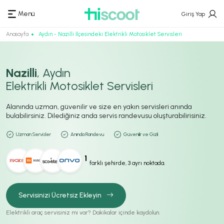
Menü
Giriş Yap
Anasayfa
Aydın - Nazilli İlçesindeki Elektrikli Motosiklet Servisleri
Nazilli
, Aydın
Elektrikli Motosiklet Servisleri
Alanında uzman, güvenilir ve size en yakın servisleri anında
bulabilirsiniz. Dilediğiniz anda servis randevusu oluşturabilirisiniz.
Uzman Servisler
Anında Randevu
Güvenilir ve Gizli
1
farklı şehirde, 3 ayrı noktada.
Servisinizi Ücretsiz Ekleyin
Elektrikli araç servisiniz mi var? Dakikalar içinde kaydolun.