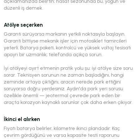
açıklamanızda belirtin; hasat sezonunda bu, yoğun ve
düzenli iş demek.
Atölye seçerken
Garanti sürüyorsa markanın yetkili noktasıyla başlayın.
Garanti bittiyse mekanik işler için motosiklet tamircileri
yeterli. Batarya paketi, kontrolcü ve yüksek voltaj tesisatı
apayrı bir uzmanlık; telefonda açıkça sorun.
İyi atölyeyi ayırt etmenin pratik yolu şu: iyi atölye size soru
sorar. Teknisyen sorunun ne zaman başladığını, hangi
zeminde ortaya çıktığını, aracın nerede park ettiğini
soruyorsa doğru yerdesiniz. Aydın'da park yeri sorusu
özellikle önemli — jeotermal çevrede park eden bir
araçta korozyon kaynaklı sorunlar çok daha erken çıkıyor.
İkinci el alırken
Fiyatı batarya belirler, kilometre ikinci plandadır. Kaç
çevrim gördüğünü ve varsa kapasite testi raporunu