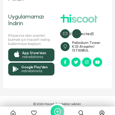
Uygulamamızı
İndirin
[email protected]
İhtiyacınız olan scooteri
bulmak için hiscoot'ı indirip
Palladium Tower
kullanmaya başlayın.
K:33 Ataşehir/
İSTANBUL
App Store'dan
indirebilirsiniz.
Google Play'den
indirebilirsiniz.
© 2026 Hiscoot, Tüm hakları saklıdır.
Bir
Markasıdır
MyFC YAZILIM