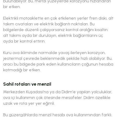
bulunabiliyor. Bu, metal yüzeylerde korozyonu hızlandıran
bir etken.
Elektrikli motosiklette en çok etkilenen yerler fren diski, alt
takım cıvataları ve elektrik bağlantı noktaları. Bu
bölgelerde düzenli çalışıyorsanız kontrol aralığını kısaltın:
alt takımı ayda bir durulayın, elektrik bağlantılarını üç
ayda bir kontrol ettirin.
Kuru ova ikliminde normalde yavaş ilerleyen korozyon,
jeotermal çevrede beklenmedik şekilde hızlı olabiliyor. Bu,
aracı bu bölgede park eden kullanıcıların çoğunun hesaba
katmadığı bir etken.
Sahil rotaları ve menzil
Merkezden Kuşadası'na ya da Didim'e yapılan yolculuklar,
ova içi kullanımın çok ötesinde mesafeler. Didim özellikle
uzak ve rota yer yer eğimli.
Bu güzergâhlarda menzil hesabı ova kullanımından farklı.