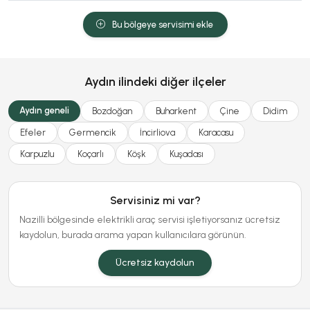
Bu bölgeye servisimi ekle
Aydın ilindeki diğer ilçeler
Aydın geneli
Bozdoğan
Buharkent
Çine
Didim
Efeler
Germencik
İncirliova
Karacasu
Karpuzlu
Koçarlı
Köşk
Kuşadası
Servisiniz mi var?
Nazilli bölgesinde elektrikli araç servisi işletiyorsanız ücretsiz
kaydolun, burada arama yapan kullanıcılara görünün.
Ücretsiz kaydolun