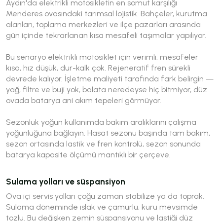
Aydın'da elektrikli motosikletin en somut karşılığı
Menderes ovasındaki tarımsal lojistik. Bahçeler, kurutma
alanları, toplama merkezleri ve ilçe pazarları arasında
gün içinde tekrarlanan kısa mesafeli taşımalar yapılıyor.
Bu senaryo elektrikli motosiklet için verimli: mesafeler
kısa, hız düşük, dur-kalk çok. Rejeneratif fren sürekli
devrede kalıyor. İşletme maliyeti tarafında fark belirgin —
yağ, filtre ve buji yok, balata neredeyse hiç bitmiyor, düz
ovada batarya ani akım tepeleri görmüyor.
Sezonluk yoğun kullanımda bakım aralıklarını çalışma
yoğunluğuna bağlayın. Hasat sezonu başında tam bakım,
sezon ortasında lastik ve fren kontrolü, sezon sonunda
batarya kapasite ölçümü mantıklı bir çerçeve.
Sulama yolları ve süspansiyon
Ova içi servis yolları çoğu zaman stabilize ya da toprak.
Sulama döneminde ıslak ve çamurlu, kuru mevsimde
tozlu. Bu değişken zemin süspansiyonu ve lastiği düz