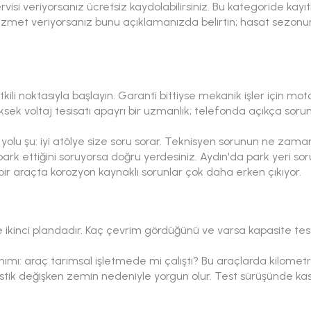
rvisi veriyorsanız ücretsiz kaydolabilirsiniz. Bu kategoride kayıt
hizmet veriyorsanız bunu açıklamanızda belirtin; hasat sezonu
li noktasıyla başlayın. Garanti bittiyse mekanik işler için motosi
ksek voltaj tesisatı apayrı bir uzmanlık; telefonda açıkça sorun
ik yolu şu: iyi atölye size soru sorar. Teknisyen sorunun ne zam
park ettiğini soruyorsa doğru yerdesiniz. Aydın'da park yeri so
r araçta korozyon kaynaklı sorunlar çok daha erken çıkıyor.
re ikinci plandadır. Kaç çevrim gördüğünü ve varsa kapasite test
anımı: araç tarımsal işletmede mi çalıştı? Bu araçlarda kilome
lastik değişken zemin nedeniyle yorgun olur. Test sürüşünde k