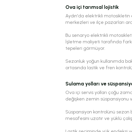
Ova içi tarımsal lojistik
Aydın'da elektrikli motosikletin
merkezleri ve ilçe pazarları ar
Bu senaryo elektrikli motosiklet
İşletme maliyeti tarafında fark
tepeleri görmüyor.
Sezonluk yoğun kullanımda bak
ortasında lastik ve fren kontro
Sulama yolları ve süspansiy
Ova içi servis yolları çoğu za
değişken zemin süspansiyonu ve 
Süspansiyon kontrolünü sezon b
mesafesini uzatır ve yüklü çalış
Lastik seçiminde yük endeksi ve