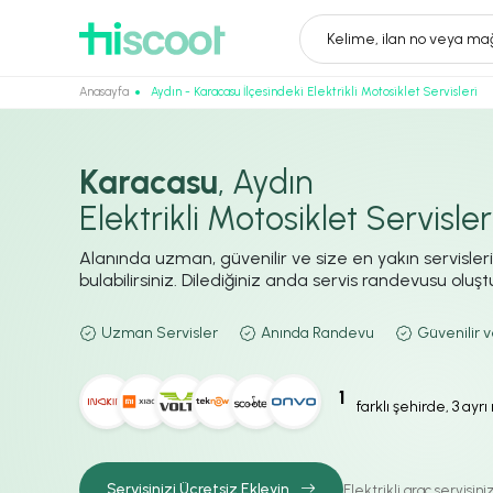
Kelime, ilan no veya mağ
Anasayfa
Aydın - Karacasu İlçesindeki Elektrikli Motosiklet Servisleri
Karacasu
, Aydın
Elektrikli Motosiklet Servisler
Alanında uzman, güvenilir ve size en yakın servisler
bulabilirsiniz. Dilediğiniz anda servis randevusu oluştur
Uzman Servisler
Anında Randevu
Güvenilir v
1
farklı şehirde, 3 ayr
Servisinizi Ücretsiz Ekleyin
Elektrikli araç servisin