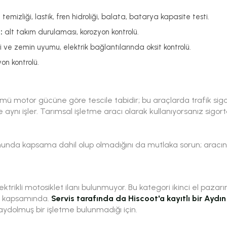
emizliği, lastik, fren hidroliği, balata, batarya kapasite testi.
:
alt takım durulaması, korozyon kontrolü.
ği ve zemin uyumu, elektrik bağlantılarında oksit kontrolü.
on kontrolü.
ölümü motor gücüne göre tescile tabidir; bu araçlarda trafik si
le aynı işler. Tarımsal işletme aracı olarak kullanıyorsanız sig
nda kapsama dahil olup olmadığını da mutlaka sorun; aracın 
ktrikli motosiklet ilanı bulunmuyor. Bu kategori ikinci el pazar
ti kapsamında.
Servis tarafında da Hiscoot'a kayıtlı bir Aydın
kaydolmuş bir işletme bulunmadığı için.