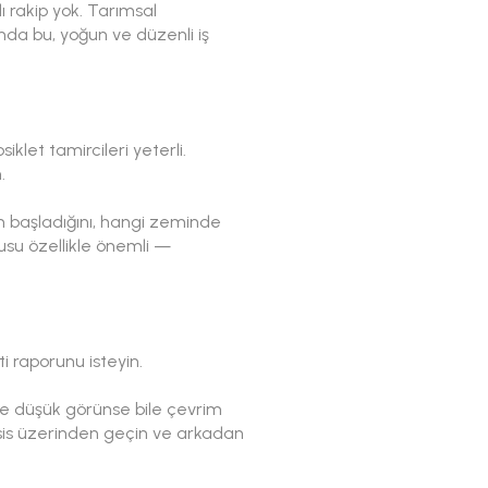
lı rakip yok. Tarımsal
nda bu, yoğun ve düzenli iş
klet tamircileri yeterli.
.
an başladığını, hangi zeminde
rusu özellikle önemli —
i raporunu isteyin.
tre düşük görünse bile çevrim
asis üzerinden geçin ve arkadan