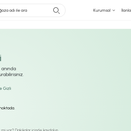
aza adı ile ara
Kurumsal
İlanla
i
i anında
abilirisiniz.
e Gizli
ı noktada.
iz mi var? Dakikalar içinde kaydolun.