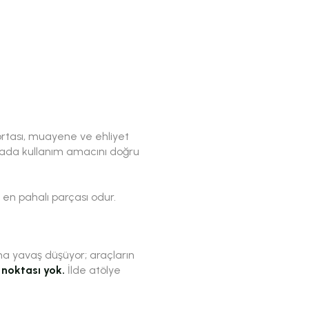
gortası, muayene ve ehliyet
ortada kullanım amacını doğru
en pahalı parçası odur.
ına yavaş düşüyor; araçların
 noktası yok.
İlde atölye