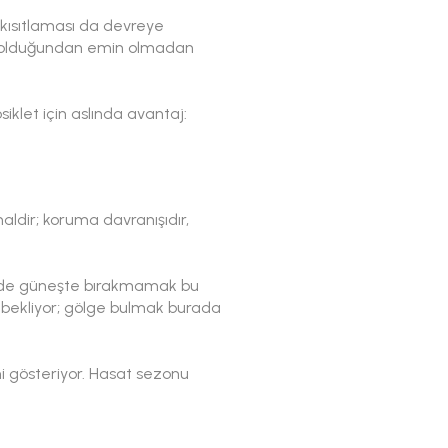
 kısıtlaması da devreye
ânı olduğundan emin olmadan
iklet için aslında avantaj:
aldir; koruma davranışıdır,
âlde güneşte bırakmamak bu
 bekliyor; gölge bulmak burada
ni gösteriyor. Hasat sezonu