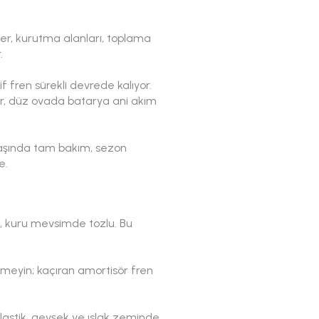
eler, kurutma alanları, toplama
.
f fren sürekli devrede kalıyor.
yor, düz ovada batarya ani akım
başında tam bakım, sezon
e.
u, kuru mevsimde tozlu. Bu
emeyin; kaçıran amortisör fren
 lastik, gevşek ve ıslak zeminde