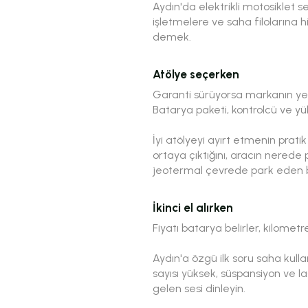
Aydın'da elektrikli motosiklet se
işletmelere ve saha filolarına 
demek.
Atölye seçerken
Garanti sürüyorsa markanın yetki
Batarya paketi, kontrolcü ve yü
İyi atölyeyi ayırt etmenin prat
ortaya çıktığını, aracın nerede 
jeotermal çevrede park eden bi
İkinci el alırken
Fiyatı batarya belirler, kilomet
Aydın'a özgü ilk soru saha kull
sayısı yüksek, süspansiyon ve 
gelen sesi dinleyin.