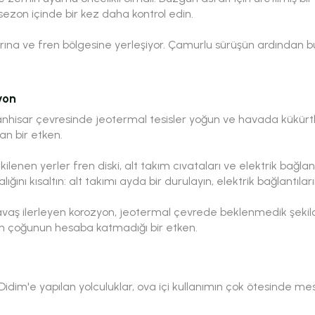
i sezon içinde bir kez daha kontrol edin.
na ve fren bölgesine yerleşiyor. Çamurlu sürüşün ardından b
yon
hisar çevresinde jeotermal tesisler yoğun ve havada kükürtlü
an bir etken.
kilenen yerler fren diski, alt takım cıvataları ve elektrik bağla
lığını kısaltın: alt takımı ayda bir durulayın, elektrik bağlantıları
aş ilerleyen korozyon, jeotermal çevrede beklenmedik şekilde h
ın çoğunun hesaba katmadığı bir etken.
im'e yapılan yolculuklar, ova içi kullanımın çok ötesinde mes