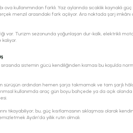
ova kullanımından farklı. Yaz aylarında sıcaklık kaynaklı güç
gerçek menzil arasındaki fark açılıyor. Ara noktada şarj imk
fiği var. Turizm sezonunda yoğunlaşan dur-kalk, elektrikli motos
 kalıyor.
ış
 sırasında sistemin gücü kendiliğinden kısması bu koşulda norm
un sürüşün ardından hemen şarja takmamak ve tam şarjlı h
 Tarımsal kullanımda araç gün boyu bahçede ya da açık alanda
si.
ı tıkayabiliyor; bu, güç kısıtlamasının sıklaşması olarak kendi
izletmek Aydın'da yıllık rutin olmalı.