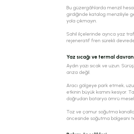
Bu güzergâhlarda menzil hesabı 
girdiğinde katalog menziliyle 
yola çıkmayın.
Sahil ilçelerinde ayrıca yaz tra
rejeneratif fren sürekli devrede
Yaz sıcağı ve termal davran
Aydın yazı sıcak ve uzun. Sürüş
arıza değil.
Aracı gölgeye park etmek, uz
etkinin büyük kısmını kesiyor.
doğrudan batarya ömrü mesele
Toz ve çamur soğutma kanalların
öncesinde soğutma bölgesini tem