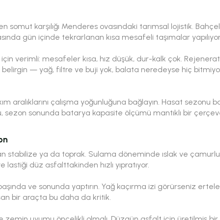
 en somut karşılığı Menderes ovasındaki tarımsal lojistik. Bahç
asında gün içinde tekrarlanan kısa mesafeli taşımalar yapılıyor
 için verimli: mesafeler kısa, hız düşük, dur-kalk çok. Rejenerati
 belirgin — yağ, filtre ve buji yok, balata neredeyse hiç bitmi
ım aralıklarını çalışma yoğunluğuna bağlayın. Hasat sezonu 
lü, sezon sonunda batarya kapasite ölçümü mantıklı bir çerçev
on
man stabilize ya da toprak. Sulama döneminde ıslak ve çamurl
lastiği düz asfalttakinden hızlı yıpratıyor.
aşında ve sonunda yaptırın. Yağ kaçırma izi görürseniz ertel
an bir araçta bu daha da kritik.
 zemin uyumu öncelikli olmalı. Düzgün asfalt için üretilmiş bir