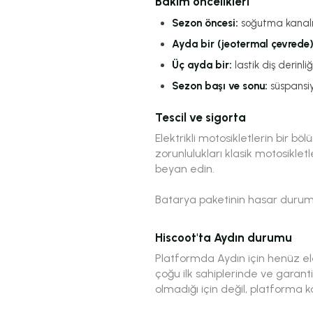
Bakım öncelikleri
Sezon öncesi:
soğutma kanalı t
Ayda bir (jeotermal çevrede)
Üç ayda bir:
lastik diş derinli
Sezon başı ve sonu:
süspansiy
Tescil ve sigorta
Elektrikli motosikletlerin bir b
zorunlulukları klasik motosiklet
beyan edin.
Batarya paketinin hasar durumu
Hiscoot'ta Aydın durumu
Platformda Aydın için henüz ele
çoğu ilk sahiplerinde ve garan
olmadığı için değil, platforma 