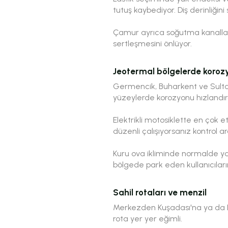
tutuş kaybediyor. Diş derinliğin
Çamur ayrıca soğutma kanalları
sertleşmesini önlüyor.
Jeotermal bölgelerde koroz
Germencik, Buharkent ve Sultan
yüzeylerde korozyonu hızlandır
Elektrikli motosiklette en çok et
düzenli çalışıyorsanız kontrol ara
Kuru ova ikliminde normalde yav
bölgede park eden kullanıcılar
Sahil rotaları ve menzil
Merkezden Kuşadası'na ya da Did
rota yer yer eğimli.