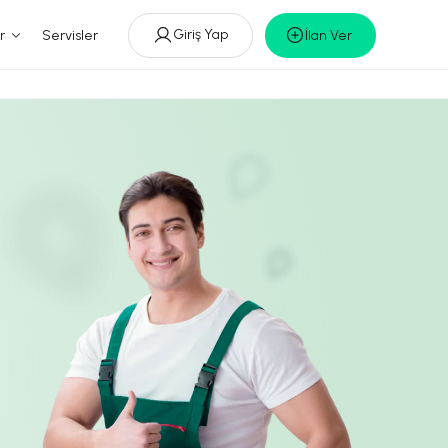
Giriş Yap
r
Servisler
İlan Ver