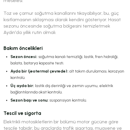
meselesi.
Toz ve çamur soğutma kanallarını tıkayabiliyor; bu, güç
kısıtlamasının sıklaşması olarak kendini gösteriyor. Hasat
sezonu öncesinde soğutma bölgesini temizletmek
Aydın'da yıllık rutin olmalı.
Bakım öncelikleri
Sezon öncesi:
soğutma kanalı temizliği, lastik, fren hidroliği,
balata, batarya kapasite testi.
Ayda bir (jeotermal çevrede):
alt takım durulaması, korozyon
kontrolü.
Üç ayda bir:
lastik diş derinliği ve zemin uyumu, elektrik
bağlantılarında oksit kontrolü.
Sezon başı ve sonu:
süspansiyon kontrolü.
Tescil ve sigorta
Elektrikli motosikletlerin bir bölümü motor gücüne göre
tescile tabidir; bu araçlarda trafik sigortası, muayene ve