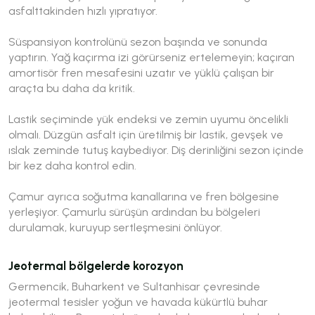
asfalttakinden hızlı yıpratıyor.
Süspansiyon kontrolünü sezon başında ve sonunda
yaptırın. Yağ kaçırma izi görürseniz ertelemeyin; kaçıran
amortisör fren mesafesini uzatır ve yüklü çalışan bir
araçta bu daha da kritik.
Lastik seçiminde yük endeksi ve zemin uyumu öncelikli
olmalı. Düzgün asfalt için üretilmiş bir lastik, gevşek ve
ıslak zeminde tutuş kaybediyor. Diş derinliğini sezon içinde
bir kez daha kontrol edin.
Çamur ayrıca soğutma kanallarına ve fren bölgesine
yerleşiyor. Çamurlu sürüşün ardından bu bölgeleri
durulamak, kuruyup sertleşmesini önlüyor.
Jeotermal bölgelerde korozyon
Germencik, Buharkent ve Sultanhisar çevresinde
jeotermal tesisler yoğun ve havada kükürtlü buhar