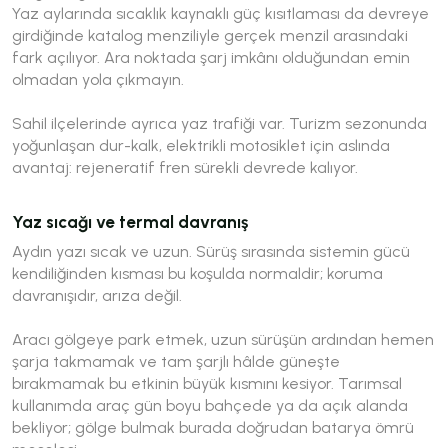
Yaz aylarında sıcaklık kaynaklı güç kısıtlaması da devreye
girdiğinde katalog menziliyle gerçek menzil arasındaki
fark açılıyor. Ara noktada şarj imkânı olduğundan emin
olmadan yola çıkmayın.
Sahil ilçelerinde ayrıca yaz trafiği var. Turizm sezonunda
yoğunlaşan dur-kalk, elektrikli motosiklet için aslında
avantaj: rejeneratif fren sürekli devrede kalıyor.
Yaz sıcağı ve termal davranış
Aydın yazı sıcak ve uzun. Sürüş sırasında sistemin gücü
kendiliğinden kısması bu koşulda normaldir; koruma
davranışıdır, arıza değil.
Aracı gölgeye park etmek, uzun sürüşün ardından hemen
şarja takmamak ve tam şarjlı hâlde güneşte
bırakmamak bu etkinin büyük kısmını kesiyor. Tarımsal
kullanımda araç gün boyu bahçede ya da açık alanda
bekliyor; gölge bulmak burada doğrudan batarya ömrü