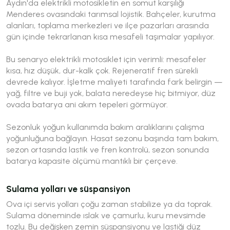
Aydın'da elektrikli motosikletin en somut karşılığı
Menderes ovasındaki tarımsal lojistik. Bahçeler, kurutma
alanları, toplama merkezleri ve ilçe pazarları arasında
gün içinde tekrarlanan kısa mesafeli taşımalar yapılıyor.
Bu senaryo elektrikli motosiklet için verimli: mesafeler
kısa, hız düşük, dur-kalk çok. Rejeneratif fren sürekli
devrede kalıyor. İşletme maliyeti tarafında fark belirgin —
yağ, filtre ve buji yok, balata neredeyse hiç bitmiyor, düz
ovada batarya ani akım tepeleri görmüyor.
Sezonluk yoğun kullanımda bakım aralıklarını çalışma
yoğunluğuna bağlayın. Hasat sezonu başında tam bakım,
sezon ortasında lastik ve fren kontrolü, sezon sonunda
batarya kapasite ölçümü mantıklı bir çerçeve.
Sulama yolları ve süspansiyon
Ova içi servis yolları çoğu zaman stabilize ya da toprak.
Sulama döneminde ıslak ve çamurlu, kuru mevsimde
tozlu. Bu değişken zemin süspansiyonu ve lastiği düz