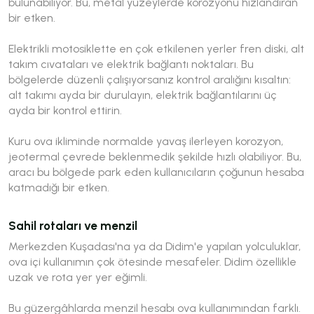
bulunabiliyor. Bu, metal yüzeylerde korozyonu hızlandıran
bir etken.
Elektrikli motosiklette en çok etkilenen yerler fren diski, alt
takım cıvataları ve elektrik bağlantı noktaları. Bu
bölgelerde düzenli çalışıyorsanız kontrol aralığını kısaltın:
alt takımı ayda bir durulayın, elektrik bağlantılarını üç
ayda bir kontrol ettirin.
Kuru ova ikliminde normalde yavaş ilerleyen korozyon,
jeotermal çevrede beklenmedik şekilde hızlı olabiliyor. Bu,
aracı bu bölgede park eden kullanıcıların çoğunun hesaba
katmadığı bir etken.
Sahil rotaları ve menzil
Merkezden Kuşadası'na ya da Didim'e yapılan yolculuklar,
ova içi kullanımın çok ötesinde mesafeler. Didim özellikle
uzak ve rota yer yer eğimli.
Bu güzergâhlarda menzil hesabı ova kullanımından farklı.