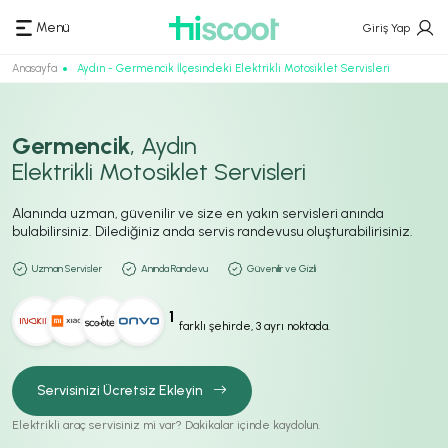
Menü
Giriş Yap
Anasayfa
Aydın - Germencik İlçesindeki Elektrikli Motosiklet Servisleri
Germencik
, Aydın
Elektrikli Motosiklet Servisleri
Alanında uzman, güvenilir ve size en yakın servisleri anında
bulabilirsiniz. Dilediğiniz anda servis randevusu oluşturabilirisiniz.
Uzman Servisler
Anında Randevu
Güvenilir ve Gizli
1
farklı şehirde, 3 ayrı noktada.
Servisinizi Ücretsiz Ekleyin
Elektrikli araç servisiniz mi var? Dakikalar içinde kaydolun.