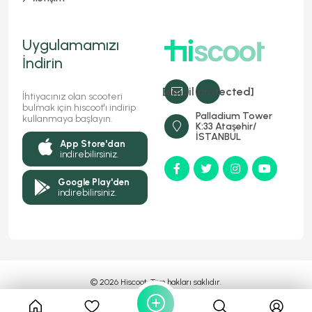
Uygulamamızı
İndirin
[email protected]
İhtiyacınız olan scooteri
bulmak için hiscoot'ı indirip
Palladium Tower
kullanmaya başlayın.
K:33 Ataşehir/
İSTANBUL
App Store'dan
indirebilirsiniz.
Google Play'den
indirebilirsiniz.
© 2026 Hiscoot, Tüm hakları saklıdır.
Bir
Markasıdır
MyFC YAZILIM