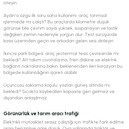
isteyin.
Aydın'a özgü ilk soru saha kullanımı: araç tarımsal
işletmede mi çalıştı? Bu araçlarda kilometre düşük
görünse bile çevrim sayısı yüksek, süspansiyon ve lastik
değişken zemin nedeniyle yorgun olur. Test sürüşünde
kasis üzerinden geçin ve arkadan gelen sesi dinleyin.
İkincisi park bölgesi: araç jeotermal tesis çevresinde mi
bekledi? Alt takım cıvatalarına, fren diskine ve elektrik
bağlantı noktalarına bakın; beklenenden ileri korozyon bu
bölgede kullanıldığının işareti olabilir.
Üçüncüsü saklama koşulu: yazları güneş altında mı
bekledi? Sıcakta kaybedilen kapasite geri gelmez ve
dışarıdan anlaşılmaz.
Görünürlük ve tarım aracı trafiği
Elektrikli motosiklet sessiz çalıştığı için trafikte fark edilme
oranı benzinliye göre düşük. Ova yollarında traktör ve