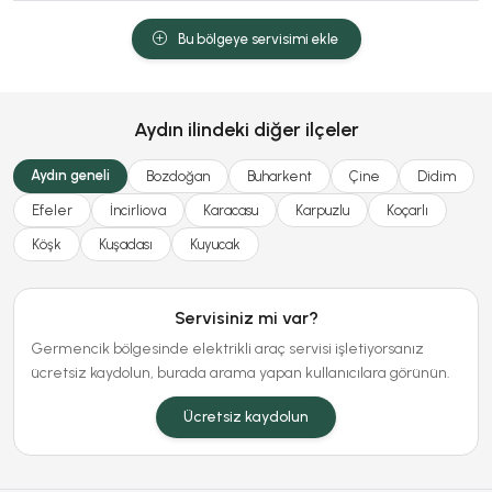
Bu bölgeye servisimi ekle
Aydın ilindeki diğer ilçeler
Aydın geneli
Bozdoğan
Buharkent
Çine
Didim
Efeler
İncirliova
Karacasu
Karpuzlu
Koçarlı
Köşk
Kuşadası
Kuyucak
Servisiniz mi var?
Germencik bölgesinde elektrikli araç servisi işletiyorsanız
ücretsiz kaydolun, burada arama yapan kullanıcılara görünün.
Ücretsiz kaydolun