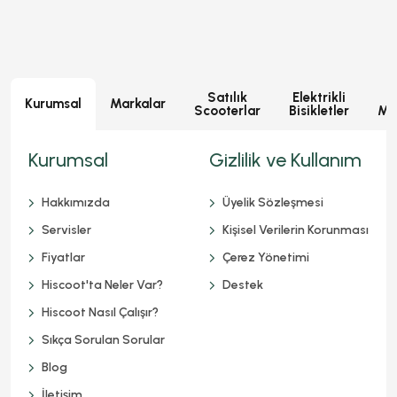
Satılık
Elektrikli
E
Kurumsal
Markalar
Scooterlar
Bisikletler
Mot
Kurumsal
Gizlilik ve Kullanım
Hakkımızda
Üyelik Sözleşmesi
Servisler
Kişisel Verilerin Korunması
Fiyatlar
Çerez Yönetimi
Hiscoot'ta Neler Var?
Destek
Hiscoot Nasıl Çalışır?
Sıkça Sorulan Sorular
Blog
İletişim