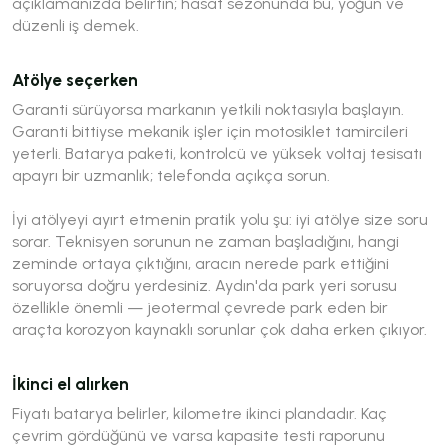
açıklamanızda belirtin; hasat sezonunda bu, yoğun ve
düzenli iş demek.
Atölye seçerken
Garanti sürüyorsa markanın yetkili noktasıyla başlayın.
Garanti bittiyse mekanik işler için motosiklet tamircileri
yeterli. Batarya paketi, kontrolcü ve yüksek voltaj tesisatı
apayrı bir uzmanlık; telefonda açıkça sorun.
İyi atölyeyi ayırt etmenin pratik yolu şu: iyi atölye size soru
sorar. Teknisyen sorunun ne zaman başladığını, hangi
zeminde ortaya çıktığını, aracın nerede park ettiğini
soruyorsa doğru yerdesiniz. Aydın'da park yeri sorusu
özellikle önemli — jeotermal çevrede park eden bir
araçta korozyon kaynaklı sorunlar çok daha erken çıkıyor.
İkinci el alırken
Fiyatı batarya belirler, kilometre ikinci plandadır. Kaç
çevrim gördüğünü ve varsa kapasite testi raporunu