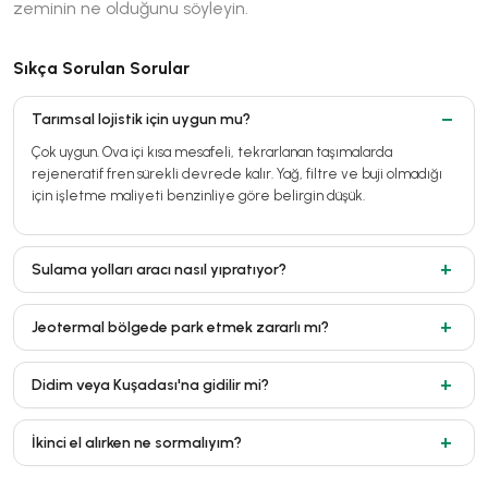
zeminin ne olduğunu söyleyin.
Sıkça Sorulan Sorular
Tarımsal lojistik için uygun mu?
Çok uygun. Ova içi kısa mesafeli, tekrarlanan taşımalarda
rejeneratif fren sürekli devrede kalır. Yağ, filtre ve buji olmadığı
için işletme maliyeti benzinliye göre belirgin düşük.
Sulama yolları aracı nasıl yıpratıyor?
Jeotermal bölgede park etmek zararlı mı?
Didim veya Kuşadası'na gidilir mi?
İkinci el alırken ne sormalıyım?