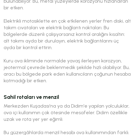
bulunabiliyor. Bu, metal yüzeylerde korozyonu hızlandıran
bir etken.
Elektrikli motosiklette en çok etkilenen yerler fren diski, alt
takım cıvataları ve elektrik bağlantı noktaları. Bu
bölgelerde düzenli çalışıyorsanız kontrol aralığını kısaltın:
alt takımı ayda bir durulayın, elektrik bağlantılarını üç
ayda bir kontrol ettirin.
Kuru ova ikliminde normalde yavaş ilerleyen korozyon,
jeotermal çevrede beklenmedik şekilde hızlı olabiliyor. Bu,
aracı bu bölgede park eden kullanıcıların çoğunun hesaba
katmadığı bir etken.
Sahil rotaları ve menzil
Merkezden Kuşadası'na ya da Didim'e yapılan yolculuklar,
ova içi kullanımın çok ötesinde mesafeler. Didim özellikle
uzak ve rota yer yer eğimli.
Bu güzergâhlarda menzil hesabı ova kullanımından farklı.