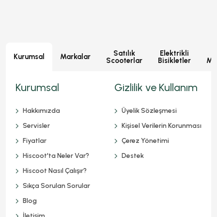
Satılık
Elektrikli
E
Kurumsal
Markalar
Scooterlar
Bisikletler
Mot
Kurumsal
Gizlilik ve Kullanım
Hakkımızda
Üyelik Sözleşmesi
Servisler
Kişisel Verilerin Korunması
Fiyatlar
Çerez Yönetimi
Hiscoot'ta Neler Var?
Destek
Hiscoot Nasıl Çalışır?
Sıkça Sorulan Sorular
Blog
İletişim