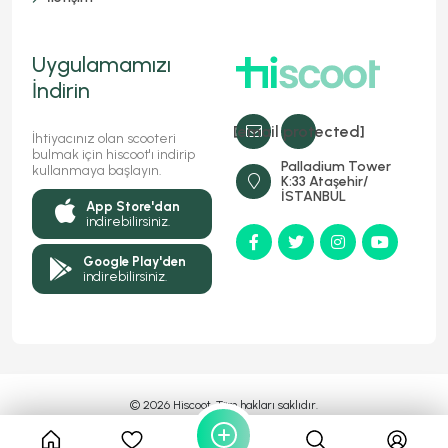
Uygulamamızı
İndirin
[email protected]
İhtiyacınız olan scooteri
bulmak için hiscoot'ı indirip
Palladium Tower
kullanmaya başlayın.
K:33 Ataşehir/
İSTANBUL
App Store'dan
indirebilirsiniz.
Google Play'den
indirebilirsiniz.
© 2026 Hiscoot, Tüm hakları saklıdır.
Bir
Markasıdır
MyFC YAZILIM