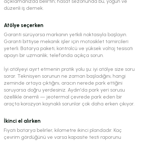
açıklamanızda belirtin; hasat sezonunda bu, yoğun ve
düzenli iş demek.
Atölye seçerken
Garanti sürüyorsa markanın yetkili noktasıyla başlayın.
Garanti bittiyse mekanik işler için motosiklet tamircileri
yeterli. Batarya paketi, kontrolcü ve yüksek voltaj tesisatı
apayrı bir uzmanlık; telefonda açıkça sorun.
İyi atölyeyi ayırt etmenin pratik yolu şu: iyi atölye size soru
sorar. Teknisyen sorunun ne zaman başladığını, hangi
zeminde ortaya çıktığını, aracın nerede park ettiğini
soruyorsa doğru yerdesiniz. Aydın'da park yeri sorusu
özellikle önemli — jeotermal çevrede park eden bir
araçta korozyon kaynaklı sorunlar çok daha erken çıkıyor.
İkinci el alırken
Fiyatı batarya belirler, kilometre ikinci plandadır. Kaç
çevrim gördüğünü ve varsa kapasite testi raporunu