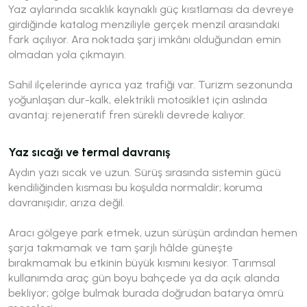
Yaz aylarında sıcaklık kaynaklı güç kısıtlaması da devreye
girdiğinde katalog menziliyle gerçek menzil arasındaki
fark açılıyor. Ara noktada şarj imkânı olduğundan emin
olmadan yola çıkmayın.
Sahil ilçelerinde ayrıca yaz trafiği var. Turizm sezonunda
yoğunlaşan dur-kalk, elektrikli motosiklet için aslında
avantaj: rejeneratif fren sürekli devrede kalıyor.
Yaz sıcağı ve termal davranış
Aydın yazı sıcak ve uzun. Sürüş sırasında sistemin gücü
kendiliğinden kısması bu koşulda normaldir; koruma
davranışıdır, arıza değil.
Aracı gölgeye park etmek, uzun sürüşün ardından hemen
şarja takmamak ve tam şarjlı hâlde güneşte
bırakmamak bu etkinin büyük kısmını kesiyor. Tarımsal
kullanımda araç gün boyu bahçede ya da açık alanda
bekliyor; gölge bulmak burada doğrudan batarya ömrü