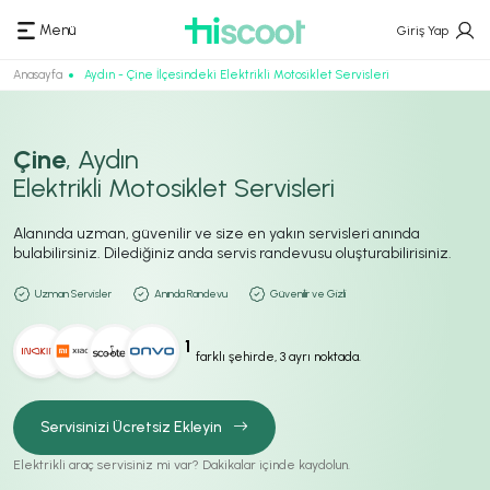
Menü
Giriş Yap
Anasayfa
Aydın - Çine İlçesindeki Elektrikli Motosiklet Servisleri
Çine
, Aydın
Elektrikli Motosiklet Servisleri
Alanında uzman, güvenilir ve size en yakın servisleri anında
bulabilirsiniz. Dilediğiniz anda servis randevusu oluşturabilirisiniz.
Uzman Servisler
Anında Randevu
Güvenilir ve Gizli
1
farklı şehirde, 3 ayrı noktada.
Servisinizi Ücretsiz Ekleyin
Elektrikli araç servisiniz mi var? Dakikalar içinde kaydolun.