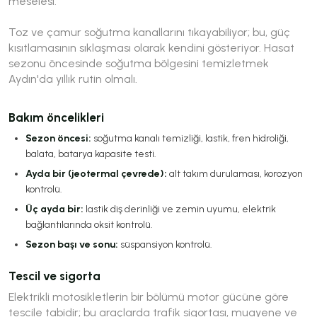
meselesi.
Toz ve çamur soğutma kanallarını tıkayabiliyor; bu, güç
kısıtlamasının sıklaşması olarak kendini gösteriyor. Hasat
sezonu öncesinde soğutma bölgesini temizletmek
Aydın'da yıllık rutin olmalı.
Bakım öncelikleri
Sezon öncesi:
soğutma kanalı temizliği, lastik, fren hidroliği,
balata, batarya kapasite testi.
Ayda bir (jeotermal çevrede):
alt takım durulaması, korozyon
kontrolü.
Üç ayda bir:
lastik diş derinliği ve zemin uyumu, elektrik
bağlantılarında oksit kontrolü.
Sezon başı ve sonu:
süspansiyon kontrolü.
Tescil ve sigorta
Elektrikli motosikletlerin bir bölümü motor gücüne göre
tescile tabidir; bu araçlarda trafik sigortası, muayene ve