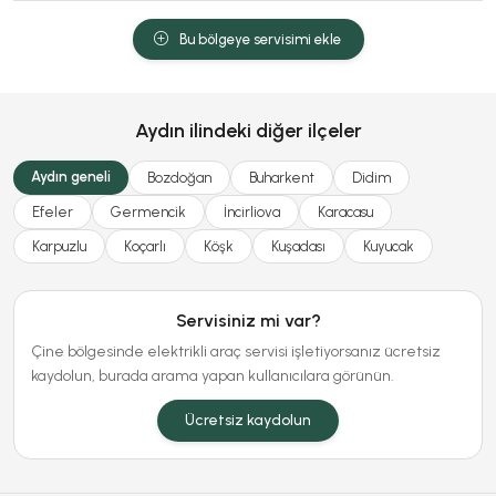
Bu bölgeye servisimi ekle
Aydın ilindeki diğer ilçeler
Aydın geneli
Bozdoğan
Buharkent
Didim
Efeler
Germencik
İncirliova
Karacasu
Karpuzlu
Koçarlı
Köşk
Kuşadası
Kuyucak
Servisiniz mi var?
Çine bölgesinde elektrikli araç servisi işletiyorsanız ücretsiz
kaydolun, burada arama yapan kullanıcılara görünün.
Ücretsiz kaydolun