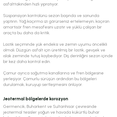
asfalttakinden hızlı yıpratıyor.
Süspansiyon kontrolünü sezon başında ve sonunda
yaptırın. Yağ kaçırma izi görürseniz ertelemeyin; kaçıran
amortisör fren mesafesini uzatır ve yüklü çalışan bir
araçta bu daha da kritik.
Lastik seçiminde yük endeksi ve zemin uyumu öncelikli
olmalı. Düzgün asfalt için üretilmiş bir lastik, gevşek ve
ıslak zeminde tutuş kaybediyor. Diş derinliğini sezon içinde
bir kez daha kontrol edin.
Çamur ayrıca soğutma kanallarına ve fren bölgesine
yerleşiyor. Çamurlu sürüşün ardından bu bölgeleri
durulamak, kuruyup sertleşmesini önlüyor.
Jeotermal bölgelerde korozyon
Germencik, Buharkent ve Sultanhisar çevresinde
jeotermal tesisler yoğun ve havada kükürtlü buhar