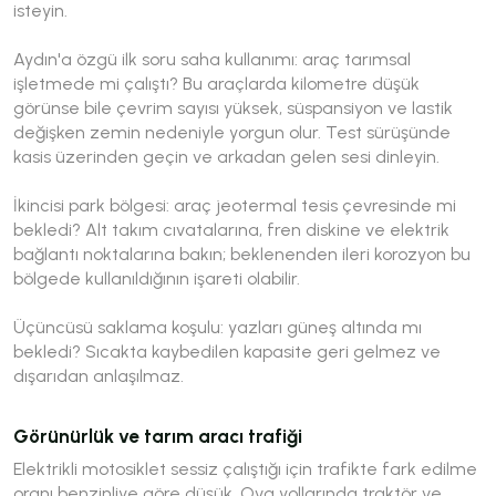
isteyin.
Aydın'a özgü ilk soru saha kullanımı: araç tarımsal
işletmede mi çalıştı? Bu araçlarda kilometre düşük
görünse bile çevrim sayısı yüksek, süspansiyon ve lastik
değişken zemin nedeniyle yorgun olur. Test sürüşünde
kasis üzerinden geçin ve arkadan gelen sesi dinleyin.
İkincisi park bölgesi: araç jeotermal tesis çevresinde mi
bekledi? Alt takım cıvatalarına, fren diskine ve elektrik
bağlantı noktalarına bakın; beklenenden ileri korozyon bu
bölgede kullanıldığının işareti olabilir.
Üçüncüsü saklama koşulu: yazları güneş altında mı
bekledi? Sıcakta kaybedilen kapasite geri gelmez ve
dışarıdan anlaşılmaz.
Görünürlük ve tarım aracı trafiği
Elektrikli motosiklet sessiz çalıştığı için trafikte fark edilme
oranı benzinliye göre düşük. Ova yollarında traktör ve