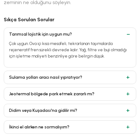
zeminin ne olduğunu söyleyin.
Sıkça Sorulan Sorular
Tarımsal lojistik için uygun mu?
Çok uygun. Ova içi kısa mesafeli, tekrarlanan taşımalarda
rejeneratif fren sürekli devrede kalır. Yağ, filtre ve buji olmadığı
için işletme maliyeti benzinliye göre belirgin düşük.
Sulama yolları aracı nasıl yıpratıyor?
Jeotermal bölgede park etmek zararlı mı?
Didim veya Kuşadası'na gidilir mi?
İkinci el alırken ne sormalıyım?