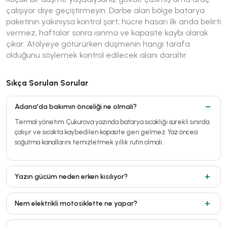
çalışıyor diye geçiştirmeyin. Darbe alan bölge batarya
paketinin yakınıysa kontrol şart; hücre hasarı ilk anda belirti
vermez, haftalar sonra ısınma ve kapasite kaybı olarak
çıkar. Atölyeye götürürken düşmenin hangi tarafa
olduğunu söylemek kontrol edilecek alanı daraltır.
Sıkça Sorulan Sorular
Adana'da bakımın önceliği ne olmalı?
Termal yönetim. Çukurova yazında batarya sıcaklığı sürekli sınırda
çalışır ve sıcakta kaybedilen kapasite geri gelmez. Yaz öncesi
soğutma kanallarını temizletmek yıllık rutin olmalı.
Yazın gücüm neden erken kısılıyor?
Nem elektrikli motosiklette ne yapar?