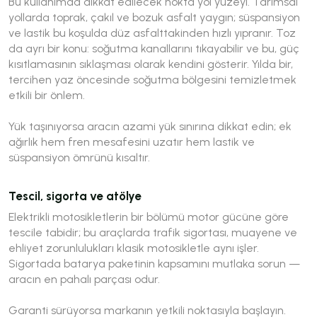
Bu kullanımda dikkat edilecek nokta yol yüzeyi. Tarımsal
yollarda toprak, çakıl ve bozuk asfalt yaygın; süspansiyon
ve lastik bu koşulda düz asfalttakinden hızlı yıpranır. Toz
da ayrı bir konu: soğutma kanallarını tıkayabilir ve bu, güç
kısıtlamasının sıklaşması olarak kendini gösterir. Yılda bir,
tercihen yaz öncesinde soğutma bölgesini temizletmek
etkili bir önlem.
Yük taşınıyorsa aracın azami yük sınırına dikkat edin; ek
ağırlık hem fren mesafesini uzatır hem lastik ve
süspansiyon ömrünü kısaltır.
Tescil, sigorta ve atölye
Elektrikli motosikletlerin bir bölümü motor gücüne göre
tescile tabidir; bu araçlarda trafik sigortası, muayene ve
ehliyet zorunlulukları klasik motosikletle aynı işler.
Sigortada batarya paketinin kapsamını mutlaka sorun —
aracın en pahalı parçası odur.
Garanti sürüyorsa markanın yetkili noktasıyla başlayın.