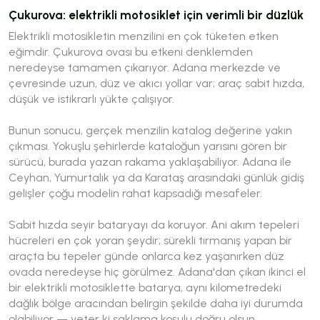
Çukurova: elektrikli motosiklet için verimli bir düzlük
Elektrikli motosikletin menzilini en çok tüketen etken
eğimdir. Çukurova ovası bu etkeni denklemden
neredeyse tamamen çıkarıyor. Adana merkezde ve
çevresinde uzun, düz ve akıcı yollar var; araç sabit hızda,
düşük ve istikrarlı yükte çalışıyor.
Bunun sonucu, gerçek menzilin katalog değerine yakın
çıkması. Yokuşlu şehirlerde kataloğun yarısını gören bir
sürücü, burada yazan rakama yaklaşabiliyor. Adana ile
Ceyhan, Yumurtalık ya da Karataş arasındaki günlük gidiş
gelişler çoğu modelin rahat kapsadığı mesafeler.
Sabit hızda seyir bataryayı da koruyor. Ani akım tepeleri
hücreleri en çok yoran şeydir; sürekli tırmanış yapan bir
araçta bu tepeler günde onlarca kez yaşanırken düz
ovada neredeyse hiç görülmez. Adana'dan çıkan ikinci el
bir elektrikli motosiklette batarya, aynı kilometredeki
dağlık bölge aracından belirgin şekilde daha iyi durumda
olabiliyor — yeter ki saklama koşulu doğru olsun.