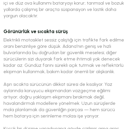
içi ve düz ova kullanımı bataryayı korur; tarımsal ve bozuk
yollarda çalışmış bir araçta süspansiyon ve lastik daha
yorgun olacaktır.
Görünürlük ve sıcakta sürüş
Elektrikli motosiklet sessiz çalıştığı için trafikte fark edilme
oranı benzinliye göre düşük. Adana'nın geniş ve hızlı
bulvarlarında bu doğrudan bir güvenlik meselesi; diğer
sürücülerin sizi duyarak fark etme ihtimali yok denecek
kadar az. Gündüz farını sürekli açık tutmak ve reflektörlü
ekipman kullanmak, bakım kadar önemli bir alışkanlık.
Aşırı sıcakta sürücünün dikkat süresi de kısalıyor. Yaz
aylarında koruyucu ekipmandan vazgeçme eğilimi
artıyor; doğru yaklaşım ekipmanı bırakmak değil,
havalandırmalı modellere yönelmek. Uzun sürüşlerde
mola planlamak da güvenliğin parçası — hem sürücü
hem batarya için serinleme molası işe yarıyor.
Küçük bir düşme yaşadıysanız gövde çizilmiş ama araç