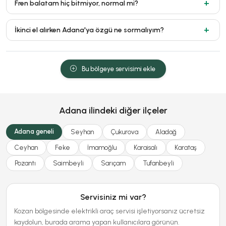
Fren balatam hiç bitmiyor, normal mi?
İkinci el alırken Adana'ya özgü ne sormalıyım?
Bu bölgeye servisimi ekle
Adana ilindeki diğer ilçeler
Adana geneli
Seyhan
Çukurova
Aladağ
Ceyhan
Feke
İmamoğlu
Karaisalı
Karataş
Pozantı
Saimbeyli
Sarıçam
Tufanbeyli
Servisiniz mi var?
Kozan bölgesinde elektrikli araç servisi işletiyorsanız ücretsiz
kaydolun, burada arama yapan kullanıcılara görünün.