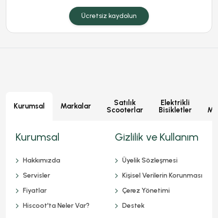
Ücretsiz kaydolun
Satılık
Elektrikli
E
Kurumsal
Markalar
Scooterlar
Bisikletler
Mot
Kurumsal
Gizlilik ve Kullanım
Hakkımızda
Üyelik Sözleşmesi
Servisler
Kişisel Verilerin Korunması
Fiyatlar
Çerez Yönetimi
Hiscoot'ta Neler Var?
Destek