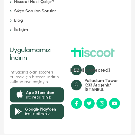
Hiscoot Nasıl Çalışır?
Sıkça Sorulan Sorular
Blog
İletişim
Uygulamamızı
İndirin
[email protected]
İhtiyacınız olan scooteri
bulmak için hiscoot'ı indirip
Palladium Tower
kullanmaya başlayın.
K:33 Ataşehir/
İSTANBUL
App Store'dan
indirebilirsiniz.
Google Play'den
indirebilirsiniz.