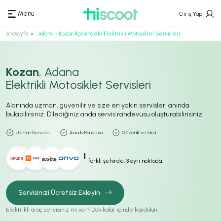
Menü
Giriş Yap
Anasayfa
Adana - Kozan İlçesindeki Elektrikli Motosiklet Servisleri
Kozan
, Adana
Elektrikli Motosiklet Servisleri
Alanında uzman, güvenilir ve size en yakın servisleri anında
bulabilirsiniz. Dilediğiniz anda servis randevusu oluşturabilirisiniz.
Uzman Servisler
Anında Randevu
Güvenilir ve Gizli
1
farklı şehirde, 3 ayrı noktada.
Servisinizi Ücretsiz Ekleyin
Elektrikli araç servisiniz mi var? Dakikalar içinde kaydolun.