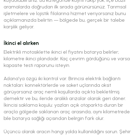
kaydolabilirsiniz. Bu kategoride kayıtlı rakip yok; ilçe bazlı
aramalarda doğrudan ilk sırada görünürsünüz. Tarımsal
işletmelere ve lojistik filolarına hizmet veriyorsanız bunu
açıklamanızda belirtin — bölgede bu, gerçek bir talebe
karşılık geliyor.
İkinci el alırken
Elektrikli motosiklette ikinci el fiyatını batarya belirler;
kilometre ikinci plandadır. Kaç çevrim gördüğünü ve varsa
kapasite testi raporunu isteyin.
Adana'ya özgü iki kontrol var. Birincisi elektrik bağlantı
noktaları: konnektörlerde ve soket uçlarında oksit
görüyorsanız araç nemli koşullarda açıkta bekletilmiş
demektir ve bu, ileride aralıklı arızalar olarak geri döner.
İkincisi saklama koşulu: yazları açık otoparkta duran bir
araçla gölgede saklanan araç arasında, aynı kilometrede
bile batarya sağlığı açısından belirgin fark olur.
Üçüncü olarak aracın hangi yolda kullanıldığını sorun. Şehir