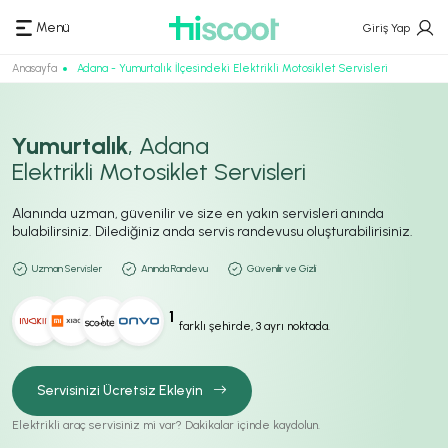
Menü
Giriş Yap
Anasayfa
Adana - Yumurtalık İlçesindeki Elektrikli Motosiklet Servisleri
Yumurtalık
, Adana
Elektrikli Motosiklet Servisleri
Alanında uzman, güvenilir ve size en yakın servisleri anında
bulabilirsiniz. Dilediğiniz anda servis randevusu oluşturabilirisiniz.
Uzman Servisler
Anında Randevu
Güvenilir ve Gizli
1
farklı şehirde, 3 ayrı noktada.
Servisinizi Ücretsiz Ekleyin
Elektrikli araç servisiniz mi var? Dakikalar içinde kaydolun.