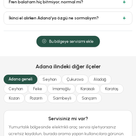
Fren balatam hiç bitmiyor, normal mi?
İkinci el alırken Adana'ya özgü ne sormalıyım?
Bu bölgeye servisimi ekle
Adana ilindeki diğer ilçeler
Adana geneli
Seyhan
Çukurova
Aladağ
Ceyhan
Feke
İmamoğlu
Karaisalı
Karataş
Kozan
Pozantı
Saimbeyli
Sarıçam
Servisiniz mi var?
Yumurtalık bölgesinde elektrikli araç servisi işletiyorsanız
ücretsiz kaydolun, burada arama yapan kullanıcılara görünün.