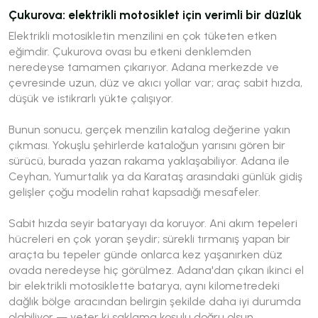
Çukurova: elektrikli motosiklet için verimli bir düzlük
Elektrikli motosikletin menzilini en çok tüketen etken
eğimdir. Çukurova ovası bu etkeni denklemden
neredeyse tamamen çıkarıyor. Adana merkezde ve
çevresinde uzun, düz ve akıcı yollar var; araç sabit hızda,
düşük ve istikrarlı yükte çalışıyor.
Bunun sonucu, gerçek menzilin katalog değerine yakın
çıkması. Yokuşlu şehirlerde kataloğun yarısını gören bir
sürücü, burada yazan rakama yaklaşabiliyor. Adana ile
Ceyhan, Yumurtalık ya da Karataş arasındaki günlük gidiş
gelişler çoğu modelin rahat kapsadığı mesafeler.
Sabit hızda seyir bataryayı da koruyor. Ani akım tepeleri
hücreleri en çok yoran şeydir; sürekli tırmanış yapan bir
araçta bu tepeler günde onlarca kez yaşanırken düz
ovada neredeyse hiç görülmez. Adana'dan çıkan ikinci el
bir elektrikli motosiklette batarya, aynı kilometredeki
dağlık bölge aracından belirgin şekilde daha iyi durumda
olabiliyor — yeter ki saklama koşulu doğru olsun.