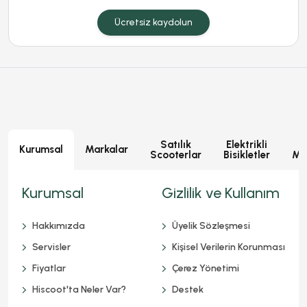
Ücretsiz kaydolun
Satılık
Elektrikli
E
Kurumsal
Markalar
Scooterlar
Bisikletler
Mot
Kurumsal
Gizlilik ve Kullanım
Hakkımızda
Üyelik Sözleşmesi
Servisler
Kişisel Verilerin Korunması
Fiyatlar
Çerez Yönetimi
Hiscoot'ta Neler Var?
Destek