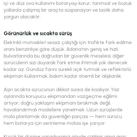
içi ve düz ova kullanımı bataryayı korur; tarımsal ve bozuk
yollarda çalışmış bir araçta süspansiyon ve lastik daha
yorgun olacaktır.
Görünürlük ve sıcakta sürüş
Elektrikli motosiklet sessiz çalıştığı için trafikte fark edilme
oranı benzinliye göre düşük. Adana'nın geniş ve hızlı
bulvarlarında bu doğrudan bir güvenlik meselesi; diğer
sürücülerin sizi duyarak fark etme ihtimali yok denecek
kadar az. Gündüz farını sürekli açık tutmak ve reflektörlü
ekipman kullanmak, bakım kadar önemli bir alışkanlık.
Aşırı sıcakta sürücünün dikkat süresi de kısalıyor. Yaz
aylarında koruyucu ekipmandan vazgeçme eğilimi
artıyor; doğru yaklaşım ekipmanı bırakmak değil,
havalandırmalı modellere yönelmek. Uzun sürüşlerde
mola planlamak da güvenliğin parçası — hem sürücü
hem batarya için serinleme molası işe yarıyor.
Küçük bir düşme yaşadıysanız gövde çizilmiş ama araç