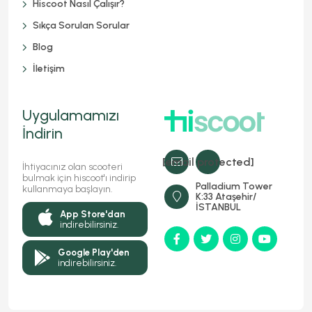
Hiscoot Nasıl Çalışır?
Sıkça Sorulan Sorular
Blog
İletişim
Uygulamamızı
İndirin
[email protected]
İhtiyacınız olan scooteri
bulmak için hiscoot'ı indirip
Palladium Tower
kullanmaya başlayın.
K:33 Ataşehir/
İSTANBUL
App Store'dan
indirebilirsiniz.
Google Play'den
indirebilirsiniz.