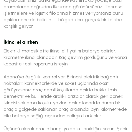
kaydolabilirsiniz. Bu kategoride kayıtlı rakip yok; ilçe bazlı
aramalarda doğrudan ilk sırada görünürsünüz. Tarımsal
işletmelere ve lojistik filolarına hizmet veriyorsanız bunu
açıklamanızda belirtin — bölgede bu, gerçek bir talebe
karşılık geliyor.
İkinci el alırken
Elektrikli motosiklette ikinci el fiyatını batarya belirler;
kilometre ikinci plandadır. Kaç çevrim gördüğünü ve varsa
kapasite testi raporunu isteyin.
Adana'ya özgü iki kontrol var. Birincisi elektrik bağlantı
noktaları: konnektörlerde ve soket uçlarında oksit
görüyorsanız araç nemli koşullarda açıkta bekletilmiş
demektir ve bu, ileride aralıklı arızalar olarak geri döner.
İkincisi saklama koşulu: yazları açık otoparkta duran bir
araçla gölgede saklanan araç arasında, aynı kilometrede
bile batarya sağlığı açısından belirgin fark olur.
Üçüncü olarak aracın hangi yolda kullanıldığını sorun. Şehir