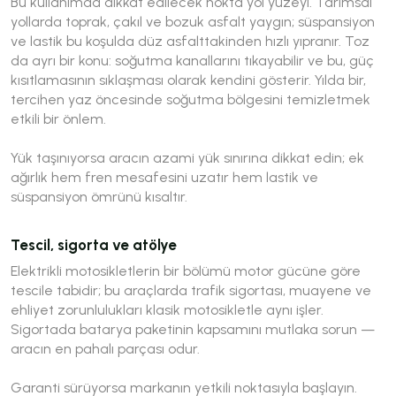
Bu kullanımda dikkat edilecek nokta yol yüzeyi. Tarımsal
yollarda toprak, çakıl ve bozuk asfalt yaygın; süspansiyon
ve lastik bu koşulda düz asfalttakinden hızlı yıpranır. Toz
da ayrı bir konu: soğutma kanallarını tıkayabilir ve bu, güç
kısıtlamasının sıklaşması olarak kendini gösterir. Yılda bir,
tercihen yaz öncesinde soğutma bölgesini temizletmek
etkili bir önlem.
Yük taşınıyorsa aracın azami yük sınırına dikkat edin; ek
ağırlık hem fren mesafesini uzatır hem lastik ve
süspansiyon ömrünü kısaltır.
Tescil, sigorta ve atölye
Elektrikli motosikletlerin bir bölümü motor gücüne göre
tescile tabidir; bu araçlarda trafik sigortası, muayene ve
ehliyet zorunlulukları klasik motosikletle aynı işler.
Sigortada batarya paketinin kapsamını mutlaka sorun —
aracın en pahalı parçası odur.
Garanti sürüyorsa markanın yetkili noktasıyla başlayın.