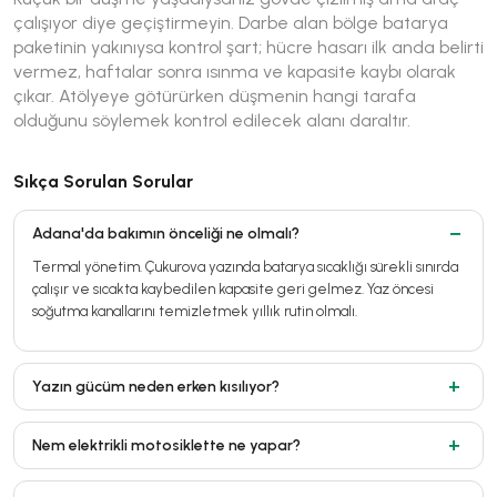
çalışıyor diye geçiştirmeyin. Darbe alan bölge batarya
paketinin yakınıysa kontrol şart; hücre hasarı ilk anda belirti
vermez, haftalar sonra ısınma ve kapasite kaybı olarak
çıkar. Atölyeye götürürken düşmenin hangi tarafa
olduğunu söylemek kontrol edilecek alanı daraltır.
Sıkça Sorulan Sorular
Adana'da bakımın önceliği ne olmalı?
Termal yönetim. Çukurova yazında batarya sıcaklığı sürekli sınırda
çalışır ve sıcakta kaybedilen kapasite geri gelmez. Yaz öncesi
soğutma kanallarını temizletmek yıllık rutin olmalı.
Yazın gücüm neden erken kısılıyor?
Nem elektrikli motosiklette ne yapar?