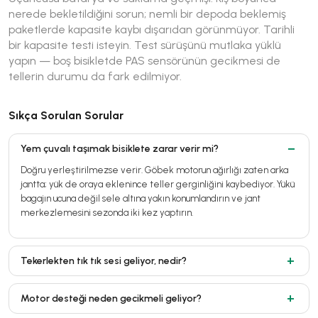
nerede bekletildiğini sorun; nemli bir depoda beklemiş
paketlerde kapasite kaybı dışarıdan görünmüyor. Tarihli
bir kapasite testi isteyin. Test sürüşünü mutlaka yüklü
yapın — boş bisikletde PAS sensörünün gecikmesi de
tellerin durumu da fark edilmiyor.
Sıkça Sorulan Sorular
Yem çuvalı taşımak bisiklete zarar verir mi?
Doğru yerleştirilmezse verir. Göbek motorun ağırlığı zaten arka
jantta; yük de oraya eklenince teller gerginliğini kaybediyor. Yükü
bagajın ucuna değil sele altına yakın konumlandırın ve jant
merkezlemesini sezonda iki kez yaptırın.
Tekerlekten tık tık sesi geliyor, nedir?
Motor desteği neden gecikmeli geliyor?