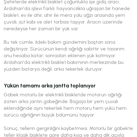
Şehirlerde elektrikli bisiklet çoğunlukla işe gidiş aracı.
Ardahan'da işlevi farklı: hayvancılıkla uğraşan bir hanede
bisiklet, ev ile ahır, ahır ile mera yolu ağzı arasında yem
çuvalı, süt kabı ve alet torbası taşıyor. Aracın üzerinde
neredeyse her zaman bir yük var.
Bu tek cümle, ildeki bakım gündemini baştan sona
değiştiriyor. Sürücünün kendi ağırlığı sabittir ve tasarım
onu hesaba katar; sonradan eklenen yük katmıyor.
Ardahan'da elektrikli bisiklet bakımının merkezinde bu
yüzden batarya değil, arka tekerlek duruyor.
Yükün tamamı arka jantta toplanıyor
Göbek motorlu bir elektrikli bisikletde motorun ağırlığı
zaten arka jantın göbeğinde. Bagaja bir yem çuvalı
eklendiğinde aynı tekerlek hem motoru hem yükü hem
sürücü ağırlığının büyük bölümünü taşıyor.
Sonuç, tellerin gerginliğini kaybetmesi. Motorlu bir göbekte
teller klasik bisiklete göre daha kısa ve daha dik açıyla