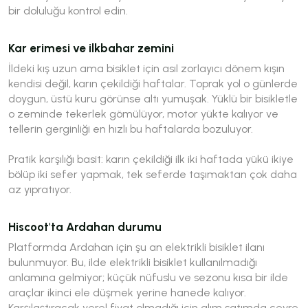
bir doluluğu kontrol edin.
Kar erimesi ve ilkbahar zemini
İldeki kış uzun ama bisiklet için asıl zorlayıcı dönem kışın
kendisi değil, karın çekildiği haftalar. Toprak yol o günlerde
doygun, üstü kuru görünse altı yumuşak. Yüklü bir bisikletle
o zeminde tekerlek gömülüyor, motor yükte kalıyor ve
tellerin gerginliği en hızlı bu haftalarda bozuluyor.
Pratik karşılığı basit: karın çekildiği ilk iki haftada yükü ikiye
bölüp iki sefer yapmak, tek seferde taşımaktan çok daha
az yıpratıyor.
Hiscoot'ta Ardahan durumu
Platformda Ardahan için şu an elektrikli bisiklet ilanı
bulunmuyor. Bu, ilde elektrikli bisiklet kullanılmadığı
anlamına gelmiyor; küçük nüfuslu ve sezonu kısa bir ilde
araçlar ikinci ele düşmek yerine hanede kalıyor.
Karşılaştıracak yerel fiyat olmadığı için alım satımda çevre