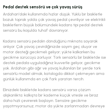
Pedal destek sensörü ve çok yavaş sürüş
Ardahan'daki kullanımda hızlar düşük. Yüklü bir bisikletle
bozuk toprak yolda çok yavaş pedal çevriliyor ve elektrikli
bisikletlerin büyük bölümündeki kadans tipi pedal destek
sensörü bu koşulda tuhaf davranıyor.
Kadans sensörü pedalın döndüğünü mıknatıs sayarak
anlıyor. Çok yavaş çevirdiğinizde sayım geç oluyor ve
motor desteği gecikmeli geliyor; yükte kalkarken bu
gecikme sürücüyü zorluyor. Tork sensörlü bir bisikletde ise
destek pedala uyguladığınız kuvvetle geliyor, gecikme
yok. Ardahan gibi ağır ve yavaş kullanılan bir yerde tork
sensörlü model almak, katalogda dikkat çekmeyen ama
günlük kullanımda en çok fark yaratan tercih.
Elinizdeki bisikletde kadans sensörü varsa çözüm
alışkanlıkta: kalkışta bir kademe küçük vitesle ve biraz
daha hızlı çevirerek başlayın. Sensöre gecikme
yaşatmıyorsunuz, motor da yükte zorlanmadan devreye