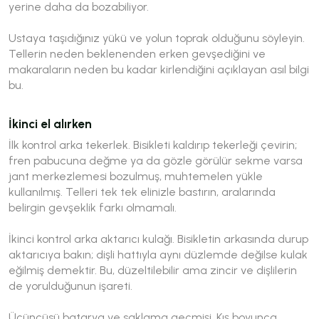
yerine daha da bozabiliyor.
Ustaya taşıdığınız yükü ve yolun toprak olduğunu söyleyin.
Tellerin neden beklenenden erken gevşediğini ve
makaraların neden bu kadar kirlendiğini açıklayan asıl bilgi
bu.
İkinci el alırken
İlk kontrol arka tekerlek. Bisikleti kaldırıp tekerleği çevirin;
fren pabucuna değme ya da gözle görülür sekme varsa
jant merkezlemesi bozulmuş, muhtemelen yükle
kullanılmış. Telleri tek tek elinizle bastırın, aralarında
belirgin gevşeklik farkı olmamalı.
İkinci kontrol arka aktarıcı kulağı. Bisikletin arkasında durup
aktarıcıya bakın; dişli hattıyla aynı düzlemde değilse kulak
eğilmiş demektir. Bu, düzeltilebilir ama zincir ve dişlilerin
de yorulduğunun işareti.
Üçüncüsü batarya ve saklama geçmişi. Kış boyunca