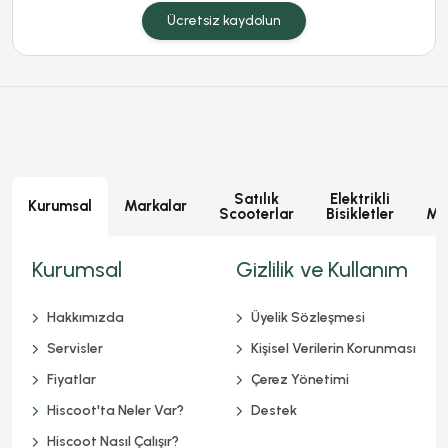
Ücretsiz kaydolun
Satılık
Elektrikli
E
Kurumsal
Markalar
Scooterlar
Bisikletler
Mot
Kurumsal
Gizlilik ve Kullanım
Hakkımızda
Üyelik Sözleşmesi
Servisler
Kişisel Verilerin Korunması
Fiyatlar
Çerez Yönetimi
Hiscoot'ta Neler Var?
Destek
Hiscoot Nasıl Çalışır?