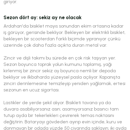
giriyor.
Sezon dört ay: sekiz ay ne olacak
Ardahan'da bisiklet mayıs sonundan ekim ortasına kadar
iş görüyor, gerisinde bekliyor. Bekleyen bir elektrikli bisiklet,
bekleyen bir scooterdan farklı biçimde yıpranıyor çünkü
üzerinde çok daha fazla açıkta duran metal var.
Zincir ve dişli takımı bu sürede en çok risk taşıyan yer.
Sezon boyunca toprak yolun kumunu toplamış, yağı
kirlenmiş bir zincir sekiz ay boyunca nemli bir depoda
bekliyor ve ilkbaharda yüzeysel pasla açılıyor. Kapanışta
zinciri derinlemesine temizleyip yeniden yağlamak, ertesi
sezonun en ucuz sigortası.
Lastikler de yerde şekil alıyor. Bisikleti tavana ya da
duvara asabiliyorsanız asın; asamıyorsanız basıncı tam
tutup ayda bir tekerlekleri çevirerek temas noktasını
değiştirin. Bataryayı gövdeden ayırıp evin içinde, kuru ve
donmayan bir odada yüzde 50 civarında saklayın; iki ayda