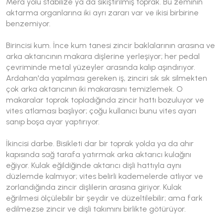
Mera yolu stabilize ya da sıkıştırılmış toprak. Bu zeminin
aktarma organlarına iki ayrı zararı var ve ikisi birbirine
benzemiyor.
Birincisi kum. İnce kum tanesi zincir baklalarının arasına ve
arka aktarıcının makara dişlerine yerleşiyor; her pedal
çevriminde metal yüzeyler arasında kalıp aşındırıyor.
Ardahan'da yapılması gereken iş, zinciri sık sık silmekten
çok arka aktarıcının iki makarasını temizlemek. O
makaralar toprak topladığında zincir hattı bozuluyor ve
vites atlaması başlıyor; çoğu kullanıcı bunu vites ayarı
sanıp boşa ayar yaptırıyor.
İkincisi darbe. Bisikleti dar bir toprak yolda ya da ahır
kapısında sağ tarafa yatırmak arka aktarıcı kulağını
eğiyor. Kulak eğildiğinde aktarıcı dişli hattıyla aynı
düzlemde kalmıyor; vites belirli kademelerde atlıyor ve
zorlandığında zincir dişlilerin arasına giriyor. Kulak
eğrilmesi ölçülebilir bir şeydir ve düzeltilebilir; ama fark
edilmezse zincir ve dişli takımını birlikte götürüyor.