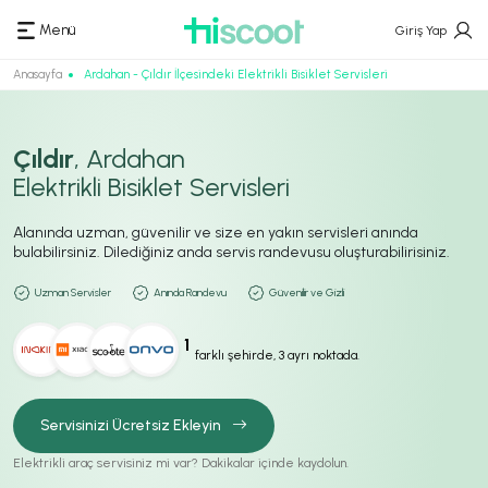
Menü
Giriş Yap
Anasayfa
Ardahan - Çıldır İlçesindeki Elektrikli Bisiklet Servisleri
Çıldır
, Ardahan
Elektrikli Bisiklet Servisleri
Alanında uzman, güvenilir ve size en yakın servisleri anında
bulabilirsiniz. Dilediğiniz anda servis randevusu oluşturabilirisiniz.
Uzman Servisler
Anında Randevu
Güvenilir ve Gizli
1
farklı şehirde, 3 ayrı noktada.
Servisinizi Ücretsiz Ekleyin
Elektrikli araç servisiniz mi var? Dakikalar içinde kaydolun.