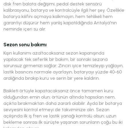
disk fren balata değişimi, pedal destek sensörü
kalibrasyonu, batarya ve kontrolcüyle ilgili her şey. Özellikle
batarya kılıfını açmaya kalkmayın; hem tehlikeli hem
garantiyi düşürür hem yanlış kapatıldığında Antalya'nın
neminde içeri su alır.
Sezon sonu bakımı
Kışın kullanımı azaltacaksanız sezon kapanışında
yapılacak tek seferlik bir bakım, bir sonraki sezona
sorunsuz girmenizi sağlar. Zinciri iyice temizleyip yağlayın,
lastik basıncını normale ayarlayın, bataryayı yüzde 40-60
aralığında bırakıp kuru ve serin bir yere kaldırın.
Bisikleti örtüyle kapatacaksanız önce tamamen kuru
olduğundan emin olun; örtünün altında hapsolan nem,
açıkta bırakmaktan daha zararlı olabilir. Ayda bir batarya
seviyesini kontrol etmeyi de takviminize alın. Sezon
açılışında ilk iş fren ve lastik yanağı kontrolü olsun; uzun
bekleme sonrası ilk sürüşte yaşanan sorunların çoğu bu iki