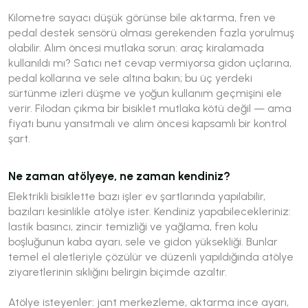
Kilometre sayacı düşük görünse bile aktarma, fren ve
pedal destek sensörü olması gerekenden fazla yorulmuş
olabilir. Alım öncesi mutlaka sorun: araç kiralamada
kullanıldı mı? Satıcı net cevap vermiyorsa gidon uçlarına,
pedal kollarına ve sele altına bakın; bu üç yerdeki
sürtünme izleri düşme ve yoğun kullanım geçmişini ele
verir. Filodan çıkma bir bisiklet mutlaka kötü değil — ama
fiyatı bunu yansıtmalı ve alım öncesi kapsamlı bir kontrol
şart.
Ne zaman atölyeye, ne zaman kendiniz?
Elektrikli bisiklette bazı işler ev şartlarında yapılabilir,
bazıları kesinlikle atölye ister. Kendiniz yapabilecekleriniz:
lastik basıncı, zincir temizliği ve yağlama, fren kolu
boşluğunun kaba ayarı, sele ve gidon yüksekliği. Bunlar
temel el aletleriyle çözülür ve düzenli yapıldığında atölye
ziyaretlerinin sıklığını belirgin biçimde azaltır.
Atölye isteyenler: jant merkezleme, aktarma ince ayarı,