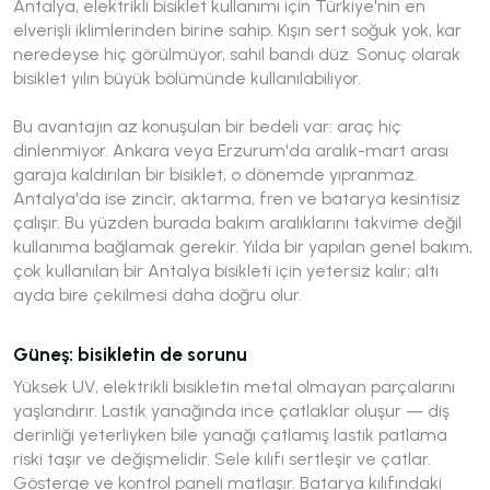
Antalya, elektrikli bisiklet kullanımı için Türkiye'nin en
elverişli iklimlerinden birine sahip. Kışın sert soğuk yok, kar
neredeyse hiç görülmüyor, sahil bandı düz. Sonuç olarak
bisiklet yılın büyük bölümünde kullanılabiliyor.
Bu avantajın az konuşulan bir bedeli var: araç hiç
dinlenmiyor. Ankara veya Erzurum'da aralık-mart arası
garaja kaldırılan bir bisiklet, o dönemde yıpranmaz.
Antalya'da ise zincir, aktarma, fren ve batarya kesintisiz
çalışır. Bu yüzden burada bakım aralıklarını takvime değil
kullanıma bağlamak gerekir. Yılda bir yapılan genel bakım,
çok kullanılan bir Antalya bisikleti için yetersiz kalır; altı
ayda bire çekilmesi daha doğru olur.
Güneş: bisikletin de sorunu
Yüksek UV, elektrikli bisikletin metal olmayan parçalarını
yaşlandırır. Lastik yanağında ince çatlaklar oluşur — diş
derinliği yeterliyken bile yanağı çatlamış lastik patlama
riski taşır ve değişmelidir. Sele kılıfı sertleşir ve çatlar.
Gösterge ve kontrol paneli matlaşır. Batarya kılıfındaki