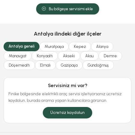
Bu bölgeye servisimi ekle
Antalya ilindeki diğer ilçeler
Antalya geneli
Muratpaşa
Kepez
Alanya
Manavgat
Konyaaltı
Akseki
Aksu
Demre
Döşemealtı
Elmalı
Gazipaşa
Gündoğmuş
Servisiniz mi var?
Finike bölgesinde elektrikli araç servisi işletiyorsanız ücretsiz
kaydolun, burada arama yapan kullanıcılara görünün.
Ücretsiz kaydolun