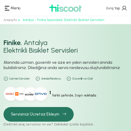
Menü
Giriş Yap
Anasayfa
Antalya - Finike İlçesindeki Elektrikli Bisiklet Servisleri
Finike
, Antalya
Elektrikli Bisiklet Servisleri
Alanında uzman, güvenilir ve size en yakın servisleri anında
bulabilirsiniz. Dilediğiniz anda servis randevusu oluşturabilirisiniz.
Uzman Servisler
Anında Randevu
Güvenilir ve Gizli
1
farklı şehirde, 3 ayrı noktada.
Servisinizi Ücretsiz Ekleyin
Elektrikli araç servisiniz mi var? Dakikalar içinde kaydolun.