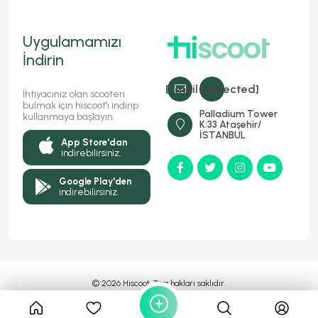
Uygulamamızı
İndirin
[email protected]
İhtiyacınız olan scooteri
bulmak için hiscoot'ı indirip
Palladium Tower
kullanmaya başlayın.
K:33 Ataşehir/
İSTANBUL
App Store'dan
indirebilirsiniz.
Google Play'den
indirebilirsiniz.
© 2026 Hiscoot, Tüm hakları saklıdır.
Bir
Markasıdır
MyFC YAZILIM