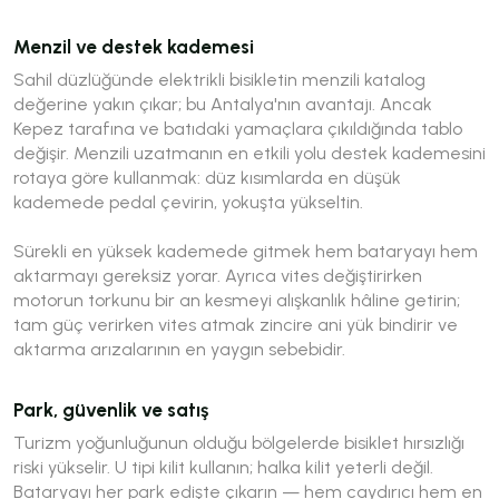
Menzil ve destek kademesi
Sahil düzlüğünde elektrikli bisikletin menzili katalog
değerine yakın çıkar; bu Antalya'nın avantajı. Ancak
Kepez tarafına ve batıdaki yamaçlara çıkıldığında tablo
değişir. Menzili uzatmanın en etkili yolu destek kademesini
rotaya göre kullanmak: düz kısımlarda en düşük
kademede pedal çevirin, yokuşta yükseltin.
Sürekli en yüksek kademede gitmek hem bataryayı hem
aktarmayı gereksiz yorar. Ayrıca vites değiştirirken
motorun torkunu bir an kesmeyi alışkanlık hâline getirin;
tam güç verirken vites atmak zincire ani yük bindirir ve
aktarma arızalarının en yaygın sebebidir.
Park, güvenlik ve satış
Turizm yoğunluğunun olduğu bölgelerde bisiklet hırsızlığı
riski yükselir. U tipi kilit kullanın; halka kilit yeterli değil.
Bataryayı her park edişte çıkarın — hem caydırıcı hem en