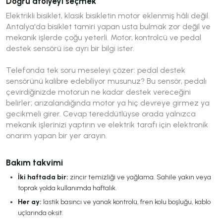
Doğru atölyeyi seçmek
Elektrikli bisiklet, klasik bisikletin motor eklenmiş hâli değil.
Antalya'da bisiklet tamiri yapan usta bulmak zor değil ve
mekanik işlerde çoğu yeterli. Motor, kontrolcü ve pedal
destek sensörü ise ayrı bir bilgi ister.
Telefonda tek soru meseleyi çözer:
pedal destek
sensörünü kalibre edebiliyor musunuz?
Bu sensör, pedalı
çevirdiğinizde motorun ne kadar destek vereceğini
belirler; arızalandığında motor ya hiç devreye girmez ya
gecikmeli girer. Cevap tereddütlüyse orada yalnızca
mekanik işlerinizi yaptırın ve elektrik tarafı için elektronik
onarım yapan bir yer arayın.
Bakım takvimi
İki haftada bir:
zincir temizliği ve yağlama. Sahile yakın veya
toprak yolda kullanımda haftalık.
Her ay:
lastik basıncı ve yanak kontrolü, fren kolu boşluğu, kablo
uçlarında oksit.