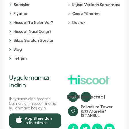
Servisler
Kişisel Verilerin Korunması
Fiyatlar
Çerez Yönetimi
Hiscoot'ta Neler Var?
Destek
Hiscoot Nasıl Çalışır?
Sıkça Sorulan Sorular
Blog
İletişim
Uygulamamızı
İndirin
[email protected]
İhtiyacınız olan scooteri
bulmak için hiscoot'ı indirip
Palladium Tower
kullanmaya başlayın.
K:33 Ataşehir/
İSTANBUL
App Store'dan
indirebilirsiniz.