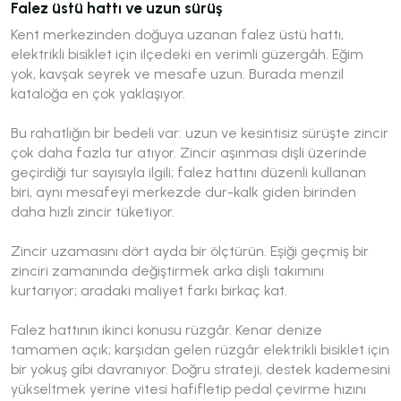
Falez üstü hattı ve uzun sürüş
Kent merkezinden doğuya uzanan falez üstü hattı,
elektrikli bisiklet için ilçedeki en verimli güzergâh. Eğim
yok, kavşak seyrek ve mesafe uzun. Burada menzil
kataloğa en çok yaklaşıyor.
Bu rahatlığın bir bedeli var: uzun ve kesintisiz sürüşte zincir
çok daha fazla tur atıyor. Zincir aşınması dişli üzerinde
geçirdiği tur sayısıyla ilgili; falez hattını düzenli kullanan
biri, aynı mesafeyi merkezde dur-kalk giden birinden
daha hızlı zincir tüketiyor.
Zincir uzamasını dört ayda bir ölçtürün. Eşiği geçmiş bir
zinciri zamanında değiştirmek arka dişli takımını
kurtarıyor; aradaki maliyet farkı birkaç kat.
Falez hattının ikinci konusu rüzgâr. Kenar denize
tamamen açık; karşıdan gelen rüzgâr elektrikli bisiklet için
bir yokuş gibi davranıyor. Doğru strateji, destek kademesini
yükseltmek yerine vitesi hafifletip pedal çevirme hızını