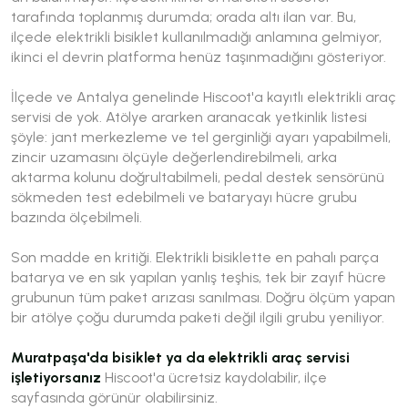
tarafında toplanmış durumda; orada altı ilan var. Bu,
ilçede elektrikli bisiklet kullanılmadığı anlamına gelmiyor,
ikinci el devrin platforma henüz taşınmadığını gösteriyor.
İlçede ve Antalya genelinde Hiscoot'a kayıtlı elektrikli araç
servisi de yok. Atölye ararken aranacak yetkinlik listesi
şöyle: jant merkezleme ve tel gerginliği ayarı yapabilmeli,
zincir uzamasını ölçüyle değerlendirebilmeli, arka
aktarma kolunu doğrultabilmeli, pedal destek sensörünü
sökmeden test edebilmeli ve bataryayı hücre grubu
bazında ölçebilmeli.
Son madde en kritiği. Elektrikli bisiklette en pahalı parça
batarya ve en sık yapılan yanlış teşhis, tek bir zayıf hücre
grubunun tüm paket arızası sanılması. Doğru ölçüm yapan
bir atölye çoğu durumda paketi değil ilgili grubu yeniliyor.
Muratpaşa'da bisiklet ya da elektrikli araç servisi
işletiyorsanız
Hiscoot'a ücretsiz kaydolabilir, ilçe
sayfasında görünür olabilirsiniz.