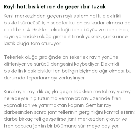
Raylı hat: bisiklet için de geçerli bir tuzak
Kent merkezinden geçen raylı sistem hattı, elektrikli
bisiklet sürücüsü için scooter kullanıcısı kadar olmasa da
ciddi bir risk. Bisiklet tekerleği daha büyük ve daha ince;
rayın yanındaki oluğa girme ihtimali yüksek, çünkü ince
lastik oluğa tam oturuyor.
Tekerlek oluğa girdiğinde ön tekerlek rayın yönüne
kilitleniyor ve sürücü dengesini kaybediyor. Elektrikli
bisikletin klasik bisikletten belirgin biçimde ağır olması, bu
durumda toparlanmayı zorlaştırıyor.
Kural aynı: rayı dik açıyla geçin. Islakken metal ray yüzeyi
neredeyse hiç tutunma vermiyor; ray üzerinde fren
yapmaktan ve yatırmaktan kaçının. Sert bir ray
darbesinden sonra jant tellerinin gerginliğini kontrol ettirin;
darbe birkaç teli gevşetirse jant merkezden çıkıyor ve
fren pabucu jantın bir bölümüne sürtmeye başlıyor.