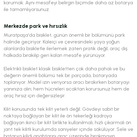
korumak. Aynı mesafeyi belirgin biçimde daha az batarya
ile tamamlıyorsunuz.
Merkezde park ve hırsızlık
Muratpaşa'da bisiklet, günün önemli bir bölümünü park
halinde geçiriyor. Kaleiçi ve çevresindeki yaya yoğun
alanlarda bisikletle ilerlemek zaten pratik değil; araç dış
halkada bırakılıp geri kalan mesafe yürünüyor.
Elektrikli bisiklet klasik bisikletten çok daha pahalı ve bu
değerin önemli bölümü tek bir parçada, bataryada
toplanıyor. Model izin veriyorsa aracı bırakırken bataryayı
yanınıza alın; hem hücreleri sıcaktan korursunuz hem de
araç hırsız için değersizleşir.
Kilit konusunda tek kilit yeterli değil. Gövdeyi sabit bir
noktaya bağlayan bir kilit ile ön tekerleği kadroya
bağlayan ikinci bir kilit birlikte kullanılmalı; hızlı çıkarmalı ön
jant tek kilitli kurulumda saniyeler içinde sökülüyor. Sele ve
batarya kilidi anahtarını araç üzerinde bırakmayın.