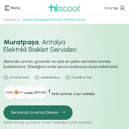
Menü
Giriş Yap
Anasayfa
Antalya Muratpaşa Elektrikli Bisiklet Servisi
Muratpaşa
, Antalya
Elektrikli Bisiklet Servisleri
Alanında uzman, güvenilir ve size en yakın servisleri anında
bulabilirsiniz. Dilediğiniz anda servis randevusu oluşturabilirisiniz.
Uzman Servisler
Anında Randevu
Güvenilir ve Gizli
1
farklı şehirde, 3 ayrı noktada.
Servisinizi Ücretsiz Ekleyin
Elektrikli araç servisiniz mi var? Dakikalar içinde kaydolun.