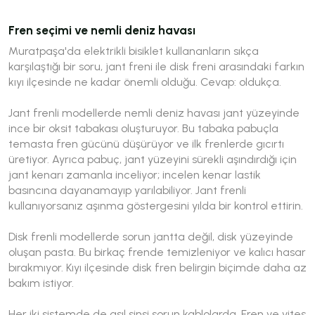
Fren seçimi ve nemli deniz havası
Muratpaşa'da elektrikli bisiklet kullananların sıkça
karşılaştığı bir soru, jant freni ile disk freni arasındaki farkın
kıyı ilçesinde ne kadar önemli olduğu. Cevap: oldukça.
Jant frenli modellerde nemli deniz havası jant yüzeyinde
ince bir oksit tabakası oluşturuyor. Bu tabaka pabuçla
temasta fren gücünü düşürüyor ve ilk frenlerde gıcırtı
üretiyor. Ayrıca pabuç, jant yüzeyini sürekli aşındırdığı için
jant kenarı zamanla inceliyor; incelen kenar lastik
basıncına dayanamayıp yarılabiliyor. Jant frenli
kullanıyorsanız aşınma göstergesini yılda bir kontrol ettirin.
Disk frenli modellerde sorun jantta değil, disk yüzeyinde
oluşan pasta. Bu birkaç frende temizleniyor ve kalıcı hasar
bırakmıyor. Kıyı ilçesinde disk fren belirgin biçimde daha az
bakım istiyor.
Her iki sistemde de asıl sinsi sorun kablolarda. Fren ve vites