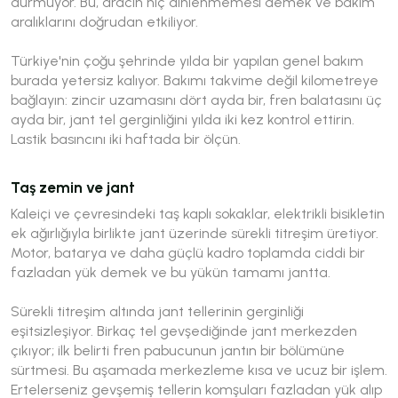
durmuyor. Bu, aracın hiç dinlenmemesi demek ve bakım
aralıklarını doğrudan etkiliyor.
Türkiye'nin çoğu şehrinde yılda bir yapılan genel bakım
burada yetersiz kalıyor. Bakımı takvime değil kilometreye
bağlayın: zincir uzamasını dört ayda bir, fren balatasını üç
ayda bir, jant tel gerginliğini yılda iki kez kontrol ettirin.
Lastik basıncını iki haftada bir ölçün.
Taş zemin ve jant
Kaleiçi ve çevresindeki taş kaplı sokaklar, elektrikli bisikletin
ek ağırlığıyla birlikte jant üzerinde sürekli titreşim üretiyor.
Motor, batarya ve daha güçlü kadro toplamda ciddi bir
fazladan yük demek ve bu yükün tamamı jantta.
Sürekli titreşim altında jant tellerinin gerginliği
eşitsizleşiyor. Birkaç tel gevşediğinde jant merkezden
çıkıyor; ilk belirti fren pabucunun jantın bir bölümüne
sürtmesi. Bu aşamada merkezleme kısa ve ucuz bir işlem.
Ertelerseniz gevşemiş tellerin komşuları fazladan yük alıp