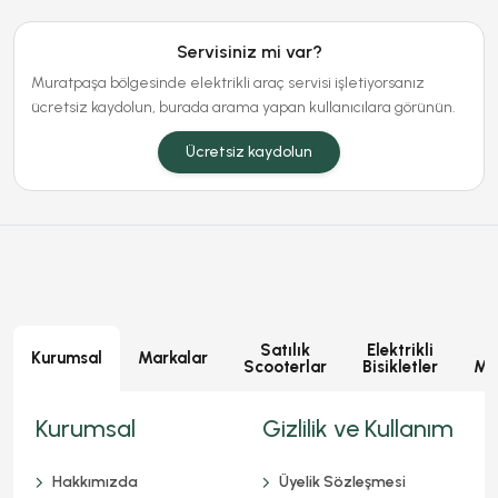
Servisiniz mi var?
Muratpaşa bölgesinde elektrikli araç servisi işletiyorsanız
ücretsiz kaydolun, burada arama yapan kullanıcılara görünün.
Ücretsiz kaydolun
Satılık
Elektrikli
E
Kurumsal
Markalar
Scooterlar
Bisikletler
Mot
Kurumsal
Gizlilik ve Kullanım
Hakkımızda
Üyelik Sözleşmesi