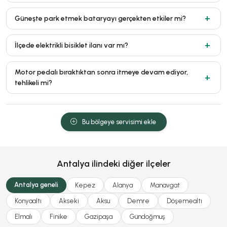
Güneşte park etmek bataryayı gerçekten etkiler mi?
İlçede elektrikli bisiklet ilanı var mı?
Motor pedalı bıraktıktan sonra itmeye devam ediyor,
tehlikeli mi?
Bu bölgeye servisimi ekle
Antalya ilindeki diğer ilçeler
Antalya geneli
Kepez
Alanya
Manavgat
Konyaaltı
Akseki
Aksu
Demre
Döşemealtı
Elmalı
Finike
Gazipaşa
Gündoğmuş