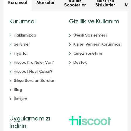
Satılık
Elektrikli
E
Kurumsal
Markalar
Scooterlar
Bisikletler
Mot
Kurumsal
Gizlilik ve Kullanım
Hakkımızda
Üyelik Sözleşmesi
Servisler
Kişisel Verilerin Korunması
Fiyatlar
Çerez Yönetimi
Hiscoot'ta Neler Var?
Destek
Hiscoot Nasıl Çalışır?
Sıkça Sorulan Sorular
Blog
İletişim
Uygulamamızı
İndirin