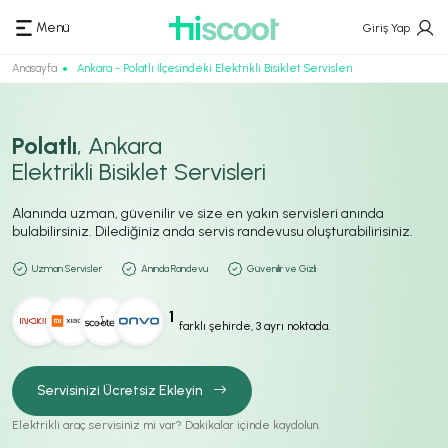
Menü
Giriş Yap
Anasayfa
Ankara - Polatlı İlçesindeki Elektrikli Bisiklet Servisleri
Polatlı
, Ankara
Elektrikli Bisiklet Servisleri
Alanında uzman, güvenilir ve size en yakın servisleri anında
bulabilirsiniz. Dilediğiniz anda servis randevusu oluşturabilirisiniz.
Uzman Servisler
Anında Randevu
Güvenilir ve Gizli
1
farklı şehirde, 3 ayrı noktada.
Servisinizi Ücretsiz Ekleyin
Elektrikli araç servisiniz mi var? Dakikalar içinde kaydolun.