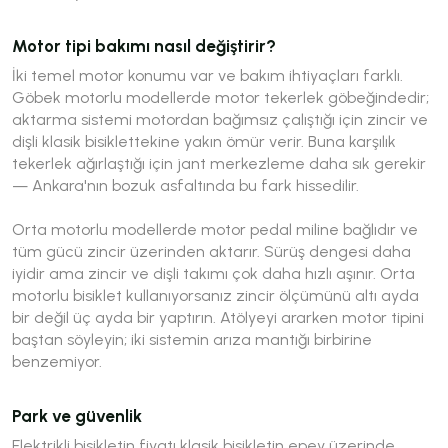
Motor tipi bakımı nasıl değiştirir?
İki temel motor konumu var ve bakım ihtiyaçları farklı.
Göbek motorlu modellerde motor tekerlek göbeğindedir;
aktarma sistemi motordan bağımsız çalıştığı için zincir ve
dişli klasik bisiklettekine yakın ömür verir. Buna karşılık
tekerlek ağırlaştığı için jant merkezleme daha sık gerekir
— Ankara'nın bozuk asfaltında bu fark hissedilir.
Orta motorlu modellerde motor pedal miline bağlıdır ve
tüm gücü zincir üzerinden aktarır. Sürüş dengesi daha
iyidir ama zincir ve dişli takımı çok daha hızlı aşınır. Orta
motorlu bisiklet kullanıyorsanız zincir ölçümünü altı ayda
bir değil üç ayda bir yaptırın. Atölyeyi ararken motor tipini
baştan söyleyin; iki sistemin arıza mantığı birbirine
benzemiyor.
Park ve güvenlik
Elektrikli bisikletin fiyatı klasik bisikletin epey üzerinde