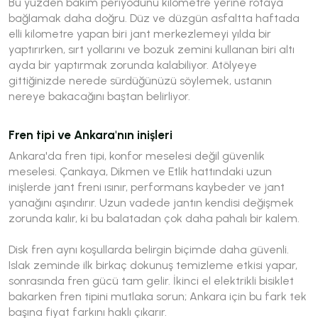
Bu yüzden bakım periyodunu kilometre yerine rotaya
bağlamak daha doğru. Düz ve düzgün asfaltta haftada
elli kilometre yapan biri jant merkezlemeyi yılda bir
yaptırırken, sırt yollarını ve bozuk zemini kullanan biri altı
ayda bir yaptırmak zorunda kalabiliyor. Atölyeye
gittiğinizde nerede sürdüğünüzü söylemek, ustanın
nereye bakacağını baştan belirliyor.
Fren tipi ve Ankara'nın inişleri
Ankara'da fren tipi, konfor meselesi değil güvenlik
meselesi. Çankaya, Dikmen ve Etlik hattındaki uzun
inişlerde jant freni ısınır, performans kaybeder ve jant
yanağını aşındırır. Uzun vadede jantın kendisi değişmek
zorunda kalır, ki bu balatadan çok daha pahalı bir kalem.
Disk fren aynı koşullarda belirgin biçimde daha güvenli.
Islak zeminde ilk birkaç dokunuş temizleme etkisi yapar,
sonrasında fren gücü tam gelir. İkinci el elektrikli bisiklet
bakarken fren tipini mutlaka sorun; Ankara için bu fark tek
başına fiyat farkını haklı çıkarır.