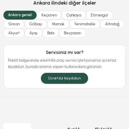
Ankara ilindeki diğer ilçeler
Ankara geneli
Keçiören
Çankaya
Etimesgut
Sincan
Gölbaşı
Mamak
Yenimahalle
Altındağ
Akyurt
Ayaş
Bala
Beypazarı
Servisiniz mi var?
Polatlı bölgesinde elektrikli araç servisi işletiyorsanız ücretsiz
kaydolun, burada arama yapan kullanıcılara görünün.
Ücretsiz kaydolun