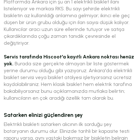
Platformda Ankara için şu an 1 elektrikli bisiklet ilanı
listeleniyor ve markası RKS. Bu sayı şehirde elektrikli
bisikletin az kullanıldığı anlamına gelmiyor; ikinci ele geç
düşen bir ürün grubu olduğu için ilan sayısı düşük kalıyor.
Kullanıcılar aracı uzun süre ellerinde tutuyor ve satışa
çıkardıklarında çoğu zaman tanıdık çevresinde el
değiştiriyor.
Servis tarafında Hiscoot'a kayıtlı Ankara noktası henüz
yok.
Burada size gerçekte olmayan bir liste göstermek
yerine durumu olduğu gibi yazıyoruz. Ankara'da elektrikli
bisiklet servisi veya bisiklet atölyesi işletiyorsanız ücretsiz
kaydolabilirsiniz. Hem klasik bisiklet hem elektrik tarafına
bakabiliyorsanız bunu açıklamanızda mutlaka belirtin;
kullanıcıların en çok aradığı özellik tam olarak bu.
Satarken elinizi güçlendiren şey
Elektrikli bisikleti satarken alıcının ilk sorduğu şey
bataryanın durumu olur. Elinizde tarihli bir kapasite testi
raporu varsa, aynı yaştaki bakımsız bir bisikletin belirgin