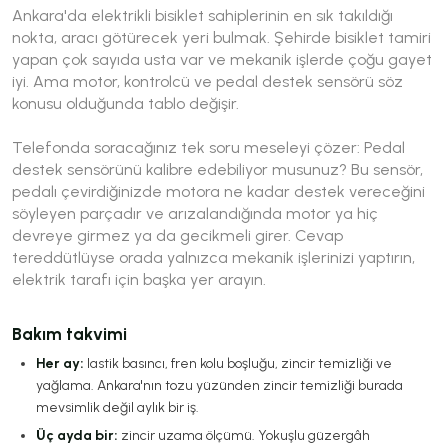
Ankara'da elektrikli bisiklet sahiplerinin en sık takıldığı
nokta, aracı götürecek yeri bulmak. Şehirde bisiklet tamiri
yapan çok sayıda usta var ve mekanik işlerde çoğu gayet
iyi. Ama motor, kontrolcü ve pedal destek sensörü söz
konusu olduğunda tablo değişir.
Telefonda soracağınız tek soru meseleyi çözer:
Pedal
destek sensörünü kalibre edebiliyor musunuz?
Bu sensör,
pedalı çevirdiğinizde motora ne kadar destek vereceğini
söyleyen parçadır ve arızalandığında motor ya hiç
devreye girmez ya da gecikmeli girer. Cevap
tereddütlüyse orada yalnızca mekanik işlerinizi yaptırın,
elektrik tarafı için başka yer arayın.
Bakım takvimi
Her ay:
lastik basıncı, fren kolu boşluğu, zincir temizliği ve
yağlama. Ankara'nın tozu yüzünden zincir temizliği burada
mevsimlik değil aylık bir iş.
Üç ayda bir:
zincir uzama ölçümü. Yokuşlu güzergâh