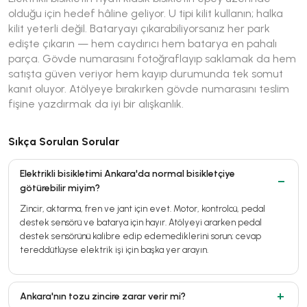
olduğu için hedef hâline geliyor. U tipi kilit kullanın; halka
kilit yeterli değil. Bataryayı çıkarabiliyorsanız her park
edişte çıkarın — hem caydırıcı hem batarya en pahalı
parça. Gövde numarasını fotoğraflayıp saklamak da hem
satışta güven veriyor hem kayıp durumunda tek somut
kanıt oluyor. Atölyeye bırakırken gövde numarasını teslim
fişine yazdırmak da iyi bir alışkanlık.
Sıkça Sorulan Sorular
Elektrikli bisikletimi Ankara'da normal bisikletçiye
götürebilir miyim?
Zincir, aktarma, fren ve jant için evet. Motor, kontrolcü, pedal
destek sensörü ve batarya için hayır. Atölyeyi ararken pedal
destek sensörünü kalibre edip edemediklerini sorun; cevap
tereddütlüyse elektrik işi için başka yer arayın.
Ankara'nın tozu zincire zarar verir mi?