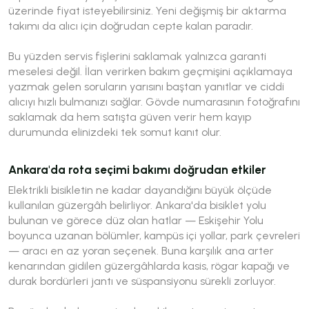
üzerinde fiyat isteyebilirsiniz. Yeni değişmiş bir aktarma
takımı da alıcı için doğrudan cepte kalan paradır.
Bu yüzden servis fişlerini saklamak yalnızca garanti
meselesi değil. İlan verirken bakım geçmişini açıklamaya
yazmak gelen soruların yarısını baştan yanıtlar ve ciddi
alıcıyı hızlı bulmanızı sağlar. Gövde numarasının fotoğrafını
saklamak da hem satışta güven verir hem kayıp
durumunda elinizdeki tek somut kanıt olur.
Ankara'da rota seçimi bakımı doğrudan etkiler
Elektrikli bisikletin ne kadar dayandığını büyük ölçüde
kullanılan güzergâh belirliyor. Ankara'da bisiklet yolu
bulunan ve görece düz olan hatlar — Eskişehir Yolu
boyunca uzanan bölümler, kampüs içi yollar, park çevreleri
— aracı en az yoran seçenek. Buna karşılık ana arter
kenarından gidilen güzergâhlarda kasis, rögar kapağı ve
durak bordürleri jantı ve süspansiyonu sürekli zorluyor.