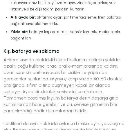
kullanıyorsanız bu süreyi uzatmayın; zincir ölçer birkaç yüz
liradır ve size dişli takımı parasını kurtarır.
Altı ayda bir:
aktarma ayarı, jant merkezleme, fren balatası,
bağlantı cıvatalarının torku.
Yılda bir:
batarya kapasite testi, sensör kontrolü, motor kablo
bağlantıları.
Kış, batarya ve saklama
Ankara kışında elektrikli bisiklet kullanımı belirgin şekilde
azalır; çoğu kullanıcı aracı aralık-mart arasında kaldırır.
Uzun süre kullanılmayacak bir bisiklette yapılması
gerekenler şunlar: bataryayı çıkarıp yüzde 40-60 doluluk
aralığında, sıfırın altına düşmeyen kapalı bir alanda
saklayın. Ayda bir doluluk seviyesini kontrol edin.
Tamamen boşalmış lityum batarya derin deşarja girip
kurtarılamaz hâle gelebilir ve bu, servise gitmenin bile
çare olmadığı nadir durumlardan biridir.
Lastikleri de aynı noktada aylarca bırakmayın; yassılaşma
olur. Basıncı biraz yüksek tutmak ya da bisikleti askıya