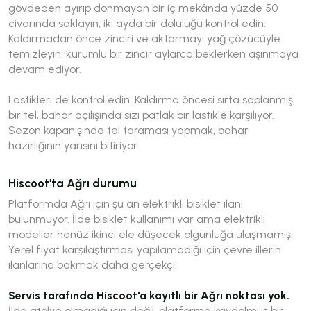
gövdeden ayırıp donmayan bir iç mekânda yüzde 50
civarında saklayın, iki ayda bir doluluğu kontrol edin.
Kaldırmadan önce zinciri ve aktarmayı yağ çözücüyle
temizleyin; kurumlu bir zincir aylarca beklerken aşınmaya
devam ediyor.
Lastikleri de kontrol edin. Kaldırma öncesi sırta saplanmış
bir tel, bahar açılışında sizi patlak bir lastikle karşılıyor.
Sezon kapanışında tel taraması yapmak, bahar
hazırlığının yarısını bitiriyor.
Hiscoot'ta Ağrı durumu
Platformda Ağrı için şu an elektrikli bisiklet ilanı
bulunmuyor. İlde bisiklet kullanımı var ama elektrikli
modeller henüz ikinci ele düşecek olgunluğa ulaşmamış.
Yerel fiyat karşılaştırması yapılamadığı için çevre illerin
ilanlarına bakmak daha gerçekçi.
Servis tarafında Hiscoot'a kayıtlı bir Ağrı noktası yok.
İlde atölye olmadığı için değil, platforma kaydolmuş bir