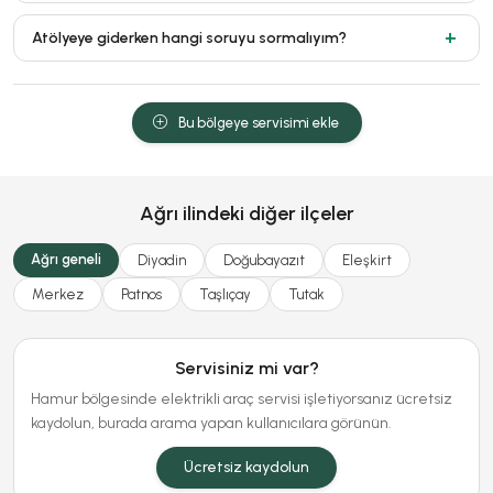
Atölyeye giderken hangi soruyu sormalıyım?
Bu bölgeye servisimi ekle
Ağrı ilindeki diğer ilçeler
Ağrı geneli
Diyadin
Doğubayazıt
Eleşkirt
Merkez
Patnos
Taşlıçay
Tutak
Servisiniz mi var?
Hamur bölgesinde elektrikli araç servisi işletiyorsanız ücretsiz
kaydolun, burada arama yapan kullanıcılara görünün.
Ücretsiz kaydolun