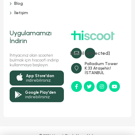
Blog
İletişim
Uygulamamızı
İndirin
[email protected]
İhtiyacınız olan scooteri
bulmak için hiscoot'ı indirip
Palladium Tower
kullanmaya başlayın.
K:33 Ataşehir/
İSTANBUL
App Store'dan
indirebilirsiniz.
Google Play'den
indirebilirsiniz.