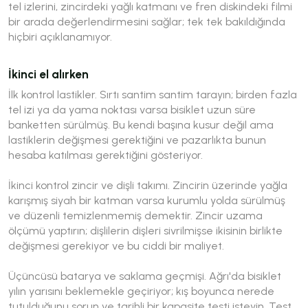
tel izlerini, zincirdeki yağlı katmanı ve fren diskindeki filmi
bir arada değerlendirmesini sağlar; tek tek bakıldığında
hiçbiri açıklanamıyor.
İkinci el alırken
İlk kontrol lastikler. Sırtı santim santim tarayın; birden fazla
tel izi ya da yama noktası varsa bisiklet uzun süre
banketten sürülmüş. Bu kendi başına kusur değil ama
lastiklerin değişmesi gerektiğini ve pazarlıkta bunun
hesaba katılması gerektiğini gösteriyor.
İkinci kontrol zincir ve dişli takımı. Zincirin üzerinde yağla
karışmış siyah bir katman varsa kurumlu yolda sürülmüş
ve düzenli temizlenmemiş demektir. Zincir uzama
ölçümü yaptırın; dişlilerin dişleri sivrilmişse ikisinin birlikte
değişmesi gerekiyor ve bu ciddi bir maliyet.
Üçüncüsü batarya ve saklama geçmişi. Ağrı'da bisiklet
yılın yarısını beklemekle geçiriyor; kış boyunca nerede
tutulduğunu sorun ve tarihli bir kapasite testi isteyin. Test