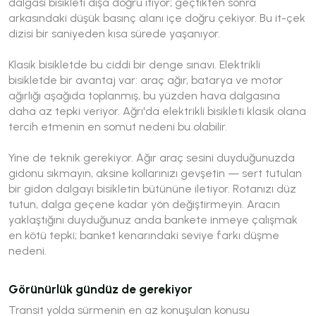
dalgası bisikleti dışa doğru itiyor; geçtikten sonra
arkasındaki düşük basınç alanı içe doğru çekiyor. Bu it-çek
dizisi bir saniyeden kısa sürede yaşanıyor.
Klasik bisikletde bu ciddi bir denge sınavı. Elektrikli
bisikletde bir avantaj var: araç ağır, batarya ve motor
ağırlığı aşağıda toplanmış, bu yüzden hava dalgasına
daha az tepki veriyor. Ağrı'da elektrikli bisikleti klasik olana
tercih etmenin en somut nedeni bu olabilir.
Yine de teknik gerekiyor. Ağır araç sesini duyduğunuzda
gidonu sıkmayın, aksine kollarınızı gevşetin — sert tutulan
bir gidon dalgayı bisikletin bütününe iletiyor. Rotanızı düz
tutun, dalga geçene kadar yön değiştirmeyin. Aracın
yaklaştığını duyduğunuz anda bankete inmeye çalışmak
en kötü tepki; banket kenarındaki seviye farkı düşme
nedeni.
Görünürlük gündüz de gerekiyor
Transit yolda sürmenin en az konuşulan konusu