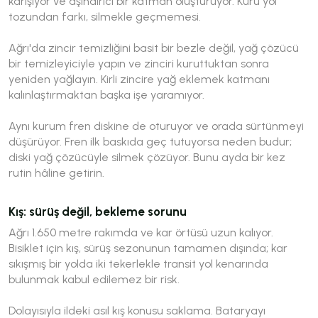
karışıyor ve aşındırıcı bir katman oluşturuyor. Kuru yol
tozundan farkı, silmekle geçmemesi.
Ağrı'da zincir temizliğini basit bir bezle değil, yağ çözücü
bir temizleyiciyle yapın ve zinciri kuruttuktan sonra
yeniden yağlayın. Kirli zincire yağ eklemek katmanı
kalınlaştırmaktan başka işe yaramıyor.
Aynı kurum fren diskine de oturuyor ve orada sürtünmeyi
düşürüyor. Fren ilk baskıda geç tutuyorsa neden budur;
diski yağ çözücüyle silmek çözüyor. Bunu ayda bir kez
rutin hâline getirin.
Kış: sürüş değil, bekleme sorunu
Ağrı 1.650 metre rakımda ve kar örtüsü uzun kalıyor.
Bisiklet için kış, sürüş sezonunun tamamen dışında; kar
sıkışmış bir yolda iki tekerlekle transit yol kenarında
bulunmak kabul edilemez bir risk.
Dolayısıyla ildeki asıl kış konusu saklama. Bataryayı