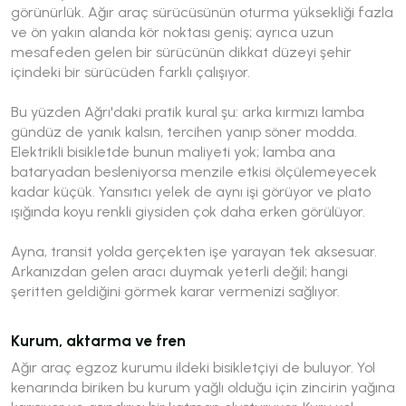
görünürlük. Ağır araç sürücüsünün oturma yüksekliği fazla
ve ön yakın alanda kör noktası geniş; ayrıca uzun
mesafeden gelen bir sürücünün dikkat düzeyi şehir
içindeki bir sürücüden farklı çalışıyor.
Bu yüzden Ağrı'daki pratik kural şu: arka kırmızı lamba
gündüz de yanık kalsın, tercihen yanıp söner modda.
Elektrikli bisikletde bunun maliyeti yok; lamba ana
bataryadan besleniyorsa menzile etkisi ölçülemeyecek
kadar küçük. Yansıtıcı yelek de aynı işi görüyor ve plato
ışığında koyu renkli giysiden çok daha erken görülüyor.
Ayna, transit yolda gerçekten işe yarayan tek aksesuar.
Arkanızdan gelen aracı duymak yeterli değil; hangi
şeritten geldiğini görmek karar vermenizi sağlıyor.
Kurum, aktarma ve fren
Ağır araç egzoz kurumu ildeki bisikletçiyi de buluyor. Yol
kenarında biriken bu kurum yağlı olduğu için zincirin yağına