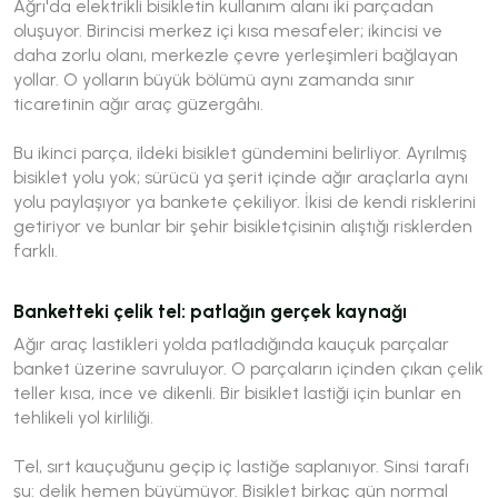
Ağrı'da elektrikli bisikletin kullanım alanı iki parçadan
oluşuyor. Birincisi merkez içi kısa mesafeler; ikincisi ve
daha zorlu olanı, merkezle çevre yerleşimleri bağlayan
yollar. O yolların büyük bölümü aynı zamanda sınır
ticaretinin ağır araç güzergâhı.
Bu ikinci parça, ildeki bisiklet gündemini belirliyor. Ayrılmış
bisiklet yolu yok; sürücü ya şerit içinde ağır araçlarla aynı
yolu paylaşıyor ya bankete çekiliyor. İkisi de kendi risklerini
getiriyor ve bunlar bir şehir bisikletçisinin alıştığı risklerden
farklı.
Banketteki çelik tel: patlağın gerçek kaynağı
Ağır araç lastikleri yolda patladığında kauçuk parçalar
banket üzerine savruluyor. O parçaların içinden çıkan çelik
teller kısa, ince ve dikenli. Bir bisiklet lastiği için bunlar en
tehlikeli yol kirliliği.
Tel, sırt kauçuğunu geçip iç lastiğe saplanıyor. Sinsi tarafı
şu: delik hemen büyümüyor. Bisiklet birkaç gün normal