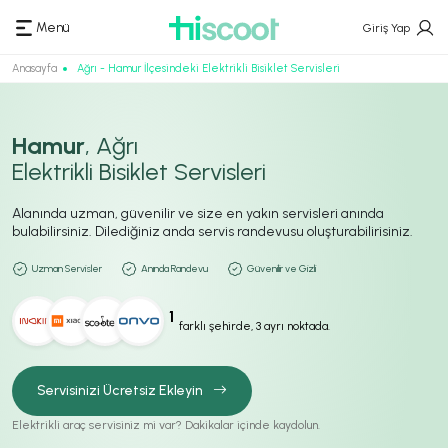
Menü
Giriş Yap
Anasayfa
Ağrı - Hamur İlçesindeki Elektrikli Bisiklet Servisleri
Hamur
, Ağrı
Elektrikli Bisiklet Servisleri
Alanında uzman, güvenilir ve size en yakın servisleri anında
bulabilirsiniz. Dilediğiniz anda servis randevusu oluşturabilirisiniz.
Uzman Servisler
Anında Randevu
Güvenilir ve Gizli
1
farklı şehirde, 3 ayrı noktada.
Servisinizi Ücretsiz Ekleyin
Elektrikli araç servisiniz mi var? Dakikalar içinde kaydolun.