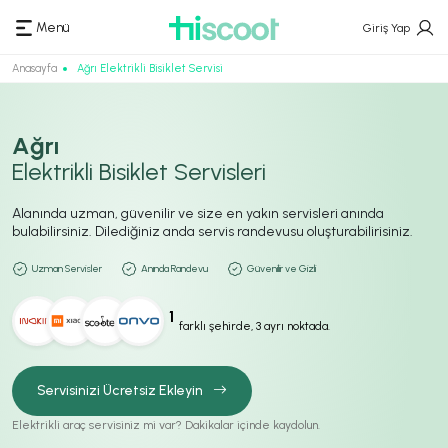
Menü
Giriş Yap
Anasayfa
Ağrı Elektrikli Bisiklet Servisi
Ağrı
Elektrikli Bisiklet Servisleri
Alanında uzman, güvenilir ve size en yakın servisleri anında
bulabilirsiniz. Dilediğiniz anda servis randevusu oluşturabilirisiniz.
Uzman Servisler
Anında Randevu
Güvenilir ve Gizli
1
farklı şehirde, 3 ayrı noktada.
Servisinizi Ücretsiz Ekleyin
Elektrikli araç servisiniz mi var? Dakikalar içinde kaydolun.