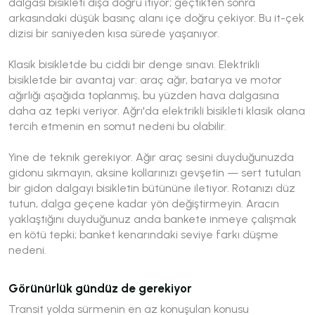
dalgası bisikleti dışa doğru itiyor; geçtikten sonra
arkasındaki düşük basınç alanı içe doğru çekiyor. Bu it-çek
dizisi bir saniyeden kısa sürede yaşanıyor.
Klasik bisikletde bu ciddi bir denge sınavı. Elektrikli
bisikletde bir avantaj var: araç ağır, batarya ve motor
ağırlığı aşağıda toplanmış, bu yüzden hava dalgasına
daha az tepki veriyor. Ağrı'da elektrikli bisikleti klasik olana
tercih etmenin en somut nedeni bu olabilir.
Yine de teknik gerekiyor. Ağır araç sesini duyduğunuzda
gidonu sıkmayın, aksine kollarınızı gevşetin — sert tutulan
bir gidon dalgayı bisikletin bütününe iletiyor. Rotanızı düz
tutun, dalga geçene kadar yön değiştirmeyin. Aracın
yaklaştığını duyduğunuz anda bankete inmeye çalışmak
en kötü tepki; banket kenarındaki seviye farkı düşme
nedeni.
Görünürlük gündüz de gerekiyor
Transit yolda sürmenin en az konuşulan konusu