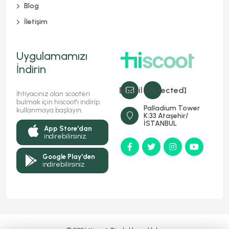
Blog
İletişim
Uygulamamızı
İndirin
[email protected]
İhtiyacınız olan scooteri
bulmak için hiscoot'ı indirip
Palladium Tower
kullanmaya başlayın.
K:33 Ataşehir/
İSTANBUL
App Store'dan
indirebilirsiniz.
Google Play'den
indirebilirsiniz.