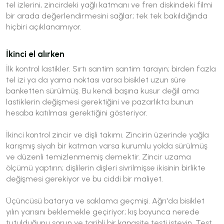
tel izlerini, zincirdeki yağlı katmanı ve fren diskindeki filmi
bir arada değerlendirmesini sağlar; tek tek bakıldığında
hiçbiri açıklanamıyor.
İkinci el alırken
İlk kontrol lastikler. Sırtı santim santim tarayın; birden fazla
tel izi ya da yama noktası varsa bisiklet uzun süre
banketten sürülmüş. Bu kendi başına kusur değil ama
lastiklerin değişmesi gerektiğini ve pazarlıkta bunun
hesaba katılması gerektiğini gösteriyor.
İkinci kontrol zincir ve dişli takımı. Zincirin üzerinde yağla
karışmış siyah bir katman varsa kurumlu yolda sürülmüş
ve düzenli temizlenmemiş demektir. Zincir uzama
ölçümü yaptırın; dişlilerin dişleri sivrilmişse ikisinin birlikte
değişmesi gerekiyor ve bu ciddi bir maliyet.
Üçüncüsü batarya ve saklama geçmişi. Ağrı'da bisiklet
yılın yarısını beklemekle geçiriyor; kış boyunca nerede
tutulduğunu sorun ve tarihli bir kapasite testi isteyin. Test