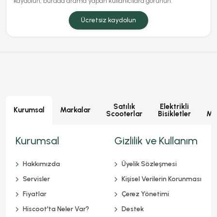
kaydolun, burada arama yapan kullanıcılara görünün.
Ücretsiz kaydolun
Satılık
Elektrikli
E
Kurumsal
Markalar
Scooterlar
Bisikletler
Mot
Kurumsal
Gizlilik ve Kullanım
Hakkımızda
Üyelik Sözleşmesi
Servisler
Kişisel Verilerin Korunması
Fiyatlar
Çerez Yönetimi
Hiscoot'ta Neler Var?
Destek