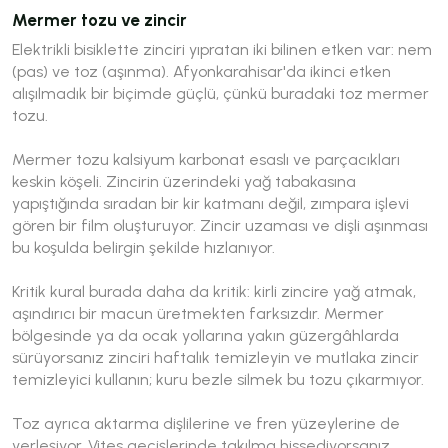
Mermer tozu ve zincir
Elektrikli bisiklette zinciri yıpratan iki bilinen etken var: nem
(pas) ve toz (aşınma). Afyonkarahisar'da ikinci etken
alışılmadık bir biçimde güçlü, çünkü buradaki toz mermer
tozu.
Mermer tozu kalsiyum karbonat esaslı ve parçacıkları
keskin köşeli. Zincirin üzerindeki yağ tabakasına
yapıştığında sıradan bir kir katmanı değil, zımpara işlevi
gören bir film oluşturuyor. Zincir uzaması ve dişli aşınması
bu koşulda belirgin şekilde hızlanıyor.
Kritik kural burada daha da kritik: kirli zincire yağ atmak,
aşındırıcı bir macun üretmekten farksızdır. Mermer
bölgesinde ya da ocak yollarına yakın güzergâhlarda
sürüyorsanız zinciri haftalık temizleyin ve mutlaka zincir
temizleyici kullanın; kuru bezle silmek bu tozu çıkarmıyor.
Toz ayrıca aktarma dişlilerine ve fren yüzeylerine de
yerleşiyor. Vites geçişlerinde takılma hissediyorsanız