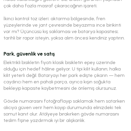
çok daha fazla masraf çıkaracağının işareti.
İkinci kontrol toz izleri: aktarma bölgesinde, fren
yüzeylerinde ve jant çevresinde beyazımsı ince birikinti
var mı? Üçüncüsü kış saklaması ve batarya kapasitesi;
tarihli bir rapor isteyin, yoksa alım öncesi kendiniz yaptırın.
Park, güvenlik ve satış
Elektrikli bisikletin fiyatı klasik bisikletin epey üzerinde
olduğu için hedef hâline geliyor. U tipi kilit kullanın; halka
kilit yeterli değil. Bataryayı her park edişte çıkarın — hem
caydırıcı hem en pahalı parça, ayrıca kışın soğukta
bekleyip kapasite kaybetmesini de önlemiş olursunuz.
Gövde numarasını fotoğraflayıp saklamak hem satarken
alıcıya güven verir hem kayıp durumunda elinizdeki tek
somut kanıt olur. Atölyeye bırakırken gövde numarasını
teslim fişine yazdırmak iyi bir alışkanlık.