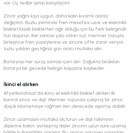
var. Üç tedbir işinizi kolaylaştırır.
Zincir yağını kışa uygun, daha kalın kıvamlı olanla
değiştirin. Buzlu zeminde fren mesafesi uzar ve elektrikli
bisiklet klasik bisikletten ağır olduğu için bu fark belirgindir;
hızı düşürün. Kar sonrası yola atılan tuz, mermer tozuyla
birleşince fren yüzeylerine ve zincire çifte zarar veriyor;
tuzlu yoldan geçtiğiniz gün aracı mutlaka silin.
Bataryayı her sürüş sonrası içeri alın. Soğukta bırakılan
batarya bir gecede belirgin kapasite kaybeder.
İkinci el alırken
Afyonkarahisar'da ikinci el elektrikli bisiklet alırken ilk
kontrol zincir ve dişli. Mermer tozunda çalışmış bir zincir,
düşük kilometreye rağmen ileri derecede aşınmış olabilir.
Zincir uzamasını mutlaka ölçtürün ve dişli takımının
dişlerine bakın; sivrileşmiş dişler zincirin uzun süre uzamış
hâlde kullanıldığını gösterir. Bu, aracın görünen yaşından