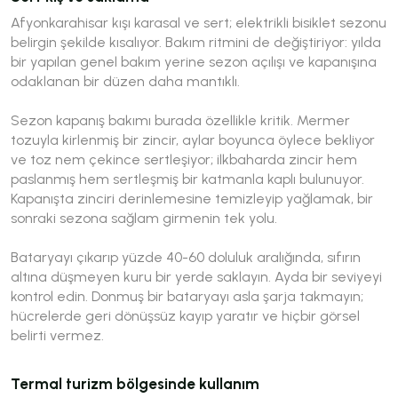
Afyonkarahisar kışı karasal ve sert; elektrikli bisiklet sezonu
belirgin şekilde kısalıyor. Bakım ritmini de değiştiriyor: yılda
bir yapılan genel bakım yerine sezon açılışı ve kapanışına
odaklanan bir düzen daha mantıklı.
Sezon kapanış bakımı burada özellikle kritik. Mermer
tozuyla kirlenmiş bir zincir, aylar boyunca öylece bekliyor
ve toz nem çekince sertleşiyor; ilkbaharda zincir hem
paslanmış hem sertleşmiş bir katmanla kaplı bulunuyor.
Kapanışta zinciri derinlemesine temizleyip yağlamak, bir
sonraki sezona sağlam girmenin tek yolu.
Bataryayı çıkarıp yüzde 40-60 doluluk aralığında, sıfırın
altına düşmeyen kuru bir yerde saklayın. Ayda bir seviyeyi
kontrol edin. Donmuş bir bataryayı asla şarja takmayın;
hücrelerde geri dönüşsüz kayıp yaratır ve hiçbir görsel
belirti vermez.
Termal turizm bölgesinde kullanım