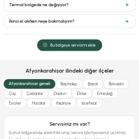
Termal bölgede ne değişiyor?
İkinci el alırken neye bakmalıyım?
Bu bölgeye servisimi ekle
Afyonkarahisar ilindeki diğer ilçeler
Afyonkarahisar geneli
Başmakçı
Bayat
Bolvadin
Çay
Çobanlar
Dazkırı
Dinar
Emirdağ
Evciler
Hocalar
İhsaniye
İscehisar
Servisiniz mi var?
Şuhut bölgesinde elektrikli araç servisi işletiyorsanız ücretsiz