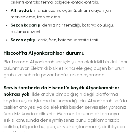
birikinti kontrolü; termal bölgede kontak kontrolü.
Altı ayda bir:
zincir uzama ölçümü, aktarma ayarı, jant
merkezleme, fren balatası.
Sezon kapanışı:
derin zincir temizliği, batarya doluluğu,
saklama düzeni.
Sezon açılışı:
lastik, fren, batarya kapasite testi.
Hiscoot'ta Afyonkarahisar durumu
Platformda Afyonkarahisar için şu an elektrikli bisiklet ilanı
bulunmuyor. Elektrikli bisiklet ikinci ele geç düşen bir ürün
grubu ve şehirde pazar henüz erken aşamada.
Servis tarafında da Hiscoot'a kayıtlı Afyonkarahisar
noktası yok.
İlde atölye olmadığı için değil, platforma
kaydolmuş bir işletme bulunmadığı için. Afyonkarahisar'da
bisiklet atölyesi ya da elektrikli bisiklet servisi işletiyorsanız
ücretsiz kaydolabilirsiniz. Mermer tozunun aktarmaya
etkisi konusunda deneyimliyseniz bunu açıklamanızda
belirtin; bölgede bu, gerçek ve karşılanmamış bir ihtiyaca