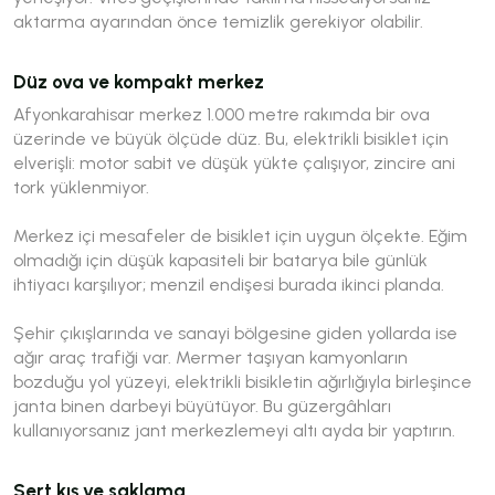
aktarma ayarından önce temizlik gerekiyor olabilir.
Düz ova ve kompakt merkez
Afyonkarahisar merkez 1.000 metre rakımda bir ova
üzerinde ve büyük ölçüde düz. Bu, elektrikli bisiklet için
elverişli: motor sabit ve düşük yükte çalışıyor, zincire ani
tork yüklenmiyor.
Merkez içi mesafeler de bisiklet için uygun ölçekte. Eğim
olmadığı için düşük kapasiteli bir batarya bile günlük
ihtiyacı karşılıyor; menzil endişesi burada ikinci planda.
Şehir çıkışlarında ve sanayi bölgesine giden yollarda ise
ağır araç trafiği var. Mermer taşıyan kamyonların
bozduğu yol yüzeyi, elektrikli bisikletin ağırlığıyla birleşince
janta binen darbeyi büyütüyor. Bu güzergâhları
kullanıyorsanız jant merkezlemeyi altı ayda bir yaptırın.
Sert kış ve saklama