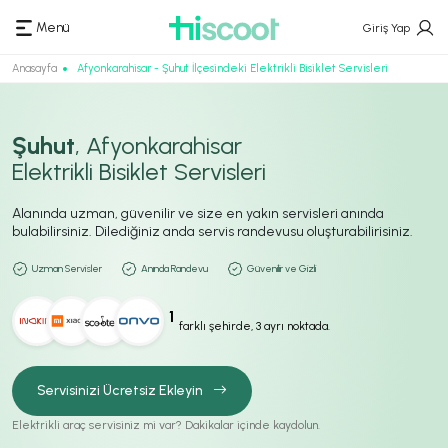
Menü
Giriş Yap
Anasayfa
Afyonkarahisar - Şuhut İlçesindeki Elektrikli Bisiklet Servisleri
Şuhut
, Afyonkarahisar
Elektrikli Bisiklet Servisleri
Alanında uzman, güvenilir ve size en yakın servisleri anında
bulabilirsiniz. Dilediğiniz anda servis randevusu oluşturabilirisiniz.
Uzman Servisler
Anında Randevu
Güvenilir ve Gizli
1
farklı şehirde, 3 ayrı noktada.
Servisinizi Ücretsiz Ekleyin
Elektrikli araç servisiniz mi var? Dakikalar içinde kaydolun.