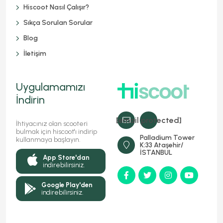
Hiscoot Nasıl Çalışır?
Sıkça Sorulan Sorular
Blog
İletişim
Uygulamamızı
İndirin
[email protected]
İhtiyacınız olan scooteri
bulmak için hiscoot'ı indirip
Palladium Tower
kullanmaya başlayın.
K:33 Ataşehir/
İSTANBUL
App Store'dan
indirebilirsiniz.
Google Play'den
indirebilirsiniz.