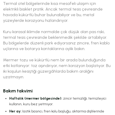
Termal otel bölgelerinde kısa mesafeli ulaşım için
elektrikli bisiklet pratik. Ancak termal tesis çevresinde
havada kükürtlü buhar bulunabiliyor ve bu, metal
yüzeylerde korozyonu hızlandırıyor.
Kuru karasal iklimde normalde çok düşük olan pas riski,
termal tesis çevresinde beklenmedik şekilde artabiliyor.
Bu bölgelerde düzenli park ediyorsanız zincire, fren kablo
uçlarına ve batarya kontaklarına aylık bakın.
Mermer tozu ve kükürtlü nem bir arada bulunduğunda
etki katlanıyor: toz aşındırıyor, nem korozyon başlatıyor. Bu
iki koşulun kesiştiği güzergâhlarda bakım aralığını
uzatmayın.
Bakım takvimi
Haftalık (mermer bölgesinde):
zincir temizliği; temizleyici
kullanın, kuru bez yetmiyor.
Her ay:
lastik basıncı, fren kolu boşluğu, aktarma dişlilerinde