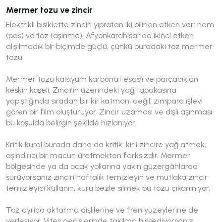
Mermer tozu ve zincir
Elektrikli bisiklette zinciri yıpratan iki bilinen etken var: nem
(pas) ve toz (aşınma). Afyonkarahisar'da ikinci etken
alışılmadık bir biçimde güçlü, çünkü buradaki toz mermer
tozu.
Mermer tozu kalsiyum karbonat esaslı ve parçacıkları
keskin köşeli. Zincirin üzerindeki yağ tabakasına
yapıştığında sıradan bir kir katmanı değil, zımpara işlevi
gören bir film oluşturuyor. Zincir uzaması ve dişli aşınması
bu koşulda belirgin şekilde hızlanıyor.
Kritik kural burada daha da kritik: kirli zincire yağ atmak,
aşındırıcı bir macun üretmekten farksızdır. Mermer
bölgesinde ya da ocak yollarına yakın güzergâhlarda
sürüyorsanız zinciri haftalık temizleyin ve mutlaka zincir
temizleyici kullanın; kuru bezle silmek bu tozu çıkarmıyor.
Toz ayrıca aktarma dişlilerine ve fren yüzeylerine de
yerleşiyor. Vites geçişlerinde takılma hissediyorsanız