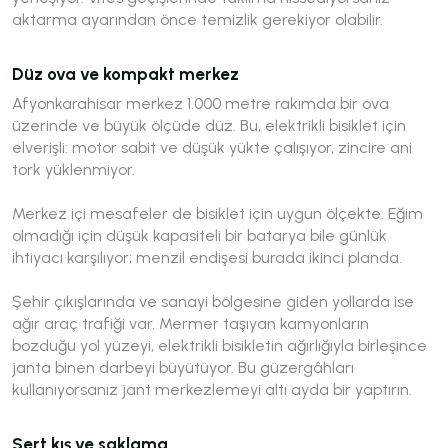
aktarma ayarından önce temizlik gerekiyor olabilir.
Düz ova ve kompakt merkez
Afyonkarahisar merkez 1.000 metre rakımda bir ova
üzerinde ve büyük ölçüde düz. Bu, elektrikli bisiklet için
elverişli: motor sabit ve düşük yükte çalışıyor, zincire ani
tork yüklenmiyor.
Merkez içi mesafeler de bisiklet için uygun ölçekte. Eğim
olmadığı için düşük kapasiteli bir batarya bile günlük
ihtiyacı karşılıyor; menzil endişesi burada ikinci planda.
Şehir çıkışlarında ve sanayi bölgesine giden yollarda ise
ağır araç trafiği var. Mermer taşıyan kamyonların
bozduğu yol yüzeyi, elektrikli bisikletin ağırlığıyla birleşince
janta binen darbeyi büyütüyor. Bu güzergâhları
kullanıyorsanız jant merkezlemeyi altı ayda bir yaptırın.
Sert kış ve saklama