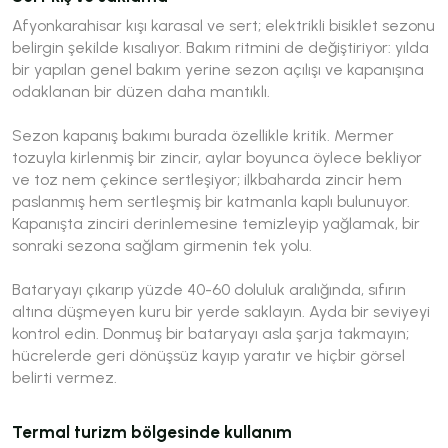
Afyonkarahisar kışı karasal ve sert; elektrikli bisiklet sezonu
belirgin şekilde kısalıyor. Bakım ritmini de değiştiriyor: yılda
bir yapılan genel bakım yerine sezon açılışı ve kapanışına
odaklanan bir düzen daha mantıklı.
Sezon kapanış bakımı burada özellikle kritik. Mermer
tozuyla kirlenmiş bir zincir, aylar boyunca öylece bekliyor
ve toz nem çekince sertleşiyor; ilkbaharda zincir hem
paslanmış hem sertleşmiş bir katmanla kaplı bulunuyor.
Kapanışta zinciri derinlemesine temizleyip yağlamak, bir
sonraki sezona sağlam girmenin tek yolu.
Bataryayı çıkarıp yüzde 40-60 doluluk aralığında, sıfırın
altına düşmeyen kuru bir yerde saklayın. Ayda bir seviyeyi
kontrol edin. Donmuş bir bataryayı asla şarja takmayın;
hücrelerde geri dönüşsüz kayıp yaratır ve hiçbir görsel
belirti vermez.
Termal turizm bölgesinde kullanım