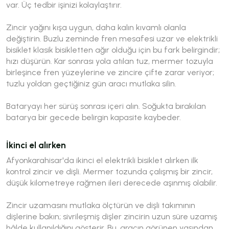
var. Üç tedbir işinizi kolaylaştırır.
Zincir yağını kışa uygun, daha kalın kıvamlı olanla
değiştirin. Buzlu zeminde fren mesafesi uzar ve elektrikli
bisiklet klasik bisikletten ağır olduğu için bu fark belirgindir;
hızı düşürün. Kar sonrası yola atılan tuz, mermer tozuyla
birleşince fren yüzeylerine ve zincire çifte zarar veriyor;
tuzlu yoldan geçtiğiniz gün aracı mutlaka silin.
Bataryayı her sürüş sonrası içeri alın. Soğukta bırakılan
batarya bir gecede belirgin kapasite kaybeder.
İkinci el alırken
Afyonkarahisar'da ikinci el elektrikli bisiklet alırken ilk
kontrol zincir ve dişli. Mermer tozunda çalışmış bir zincir,
düşük kilometreye rağmen ileri derecede aşınmış olabilir.
Zincir uzamasını mutlaka ölçtürün ve dişli takımının
dişlerine bakın; sivrileşmiş dişler zincirin uzun süre uzamış
hâlde kullanıldığını gösterir. Bu, aracın görünen yaşından