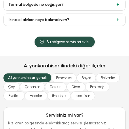
Termal bölgede ne değişiyor?
İkinci el alırken neye bakmalıyım?
Bu bölgeye servisimi ekle
Afyonkarahisar ilindeki diğer ilçeler
Afyonkarahisar geneli
Başmakçı
Bayat
Bolvadin
Çay
Çobanlar
Dazkırı
Dinar
Emirdağ
Evciler
Hocalar
İhsaniye
İscehisar
Servisiniz mi var?
Kızılören bölgesinde elektrikli araç servisi işletiyorsanız