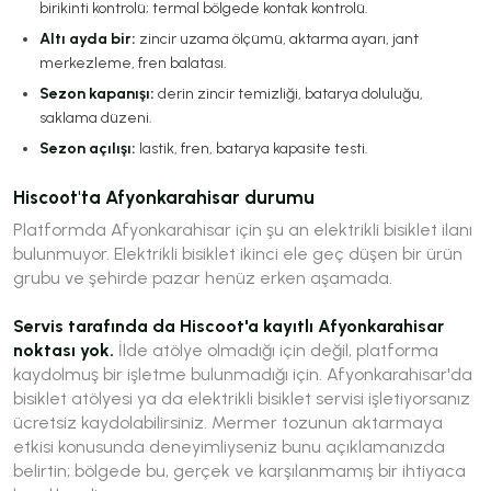
birikinti kontrolü; termal bölgede kontak kontrolü.
Altı ayda bir:
zincir uzama ölçümü, aktarma ayarı, jant
merkezleme, fren balatası.
Sezon kapanışı:
derin zincir temizliği, batarya doluluğu,
saklama düzeni.
Sezon açılışı:
lastik, fren, batarya kapasite testi.
Hiscoot'ta Afyonkarahisar durumu
Platformda Afyonkarahisar için şu an elektrikli bisiklet ilanı
bulunmuyor. Elektrikli bisiklet ikinci ele geç düşen bir ürün
grubu ve şehirde pazar henüz erken aşamada.
Servis tarafında da Hiscoot'a kayıtlı Afyonkarahisar
noktası yok.
İlde atölye olmadığı için değil, platforma
kaydolmuş bir işletme bulunmadığı için. Afyonkarahisar'da
bisiklet atölyesi ya da elektrikli bisiklet servisi işletiyorsanız
ücretsiz kaydolabilirsiniz. Mermer tozunun aktarmaya
etkisi konusunda deneyimliyseniz bunu açıklamanızda
belirtin; bölgede bu, gerçek ve karşılanmamış bir ihtiyaca