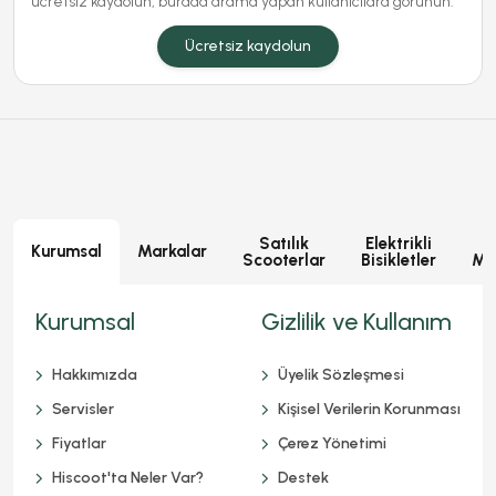
ücretsiz kaydolun, burada arama yapan kullanıcılara görünün.
Ücretsiz kaydolun
Satılık
Elektrikli
E
Kurumsal
Markalar
Scooterlar
Bisikletler
Mot
Kurumsal
Gizlilik ve Kullanım
Hakkımızda
Üyelik Sözleşmesi
Servisler
Kişisel Verilerin Korunması
Fiyatlar
Çerez Yönetimi
Hiscoot'ta Neler Var?
Destek