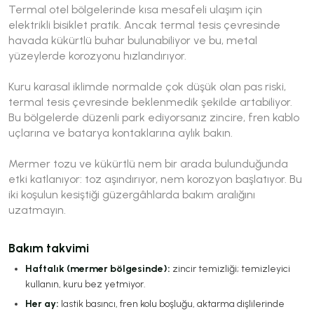
Termal otel bölgelerinde kısa mesafeli ulaşım için
elektrikli bisiklet pratik. Ancak termal tesis çevresinde
havada kükürtlü buhar bulunabiliyor ve bu, metal
yüzeylerde korozyonu hızlandırıyor.
Kuru karasal iklimde normalde çok düşük olan pas riski,
termal tesis çevresinde beklenmedik şekilde artabiliyor.
Bu bölgelerde düzenli park ediyorsanız zincire, fren kablo
uçlarına ve batarya kontaklarına aylık bakın.
Mermer tozu ve kükürtlü nem bir arada bulunduğunda
etki katlanıyor: toz aşındırıyor, nem korozyon başlatıyor. Bu
iki koşulun kesiştiği güzergâhlarda bakım aralığını
uzatmayın.
Bakım takvimi
Haftalık (mermer bölgesinde):
zincir temizliği; temizleyici
kullanın, kuru bez yetmiyor.
Her ay:
lastik basıncı, fren kolu boşluğu, aktarma dişlilerinde