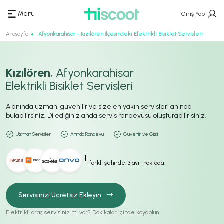
Menü
Giriş Yap
Anasayfa
Afyonkarahisar - Kızılören İlçesindeki Elektrikli Bisiklet Servisleri
Kızılören
, Afyonkarahisar
Elektrikli Bisiklet Servisleri
Alanında uzman, güvenilir ve size en yakın servisleri anında
bulabilirsiniz. Dilediğiniz anda servis randevusu oluşturabilirisiniz.
Uzman Servisler
Anında Randevu
Güvenilir ve Gizli
1
farklı şehirde, 3 ayrı noktada.
Servisinizi Ücretsiz Ekleyin
Elektrikli araç servisiniz mi var? Dakikalar içinde kaydolun.