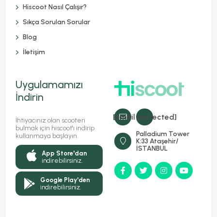
Hiscoot Nasıl Çalışır?
Sıkça Sorulan Sorular
Blog
İletişim
Uygulamamızı
İndirin
[email protected]
İhtiyacınız olan scooteri
bulmak için hiscoot'ı indirip
Palladium Tower
kullanmaya başlayın.
K:33 Ataşehir/
İSTANBUL
App Store'dan
indirebilirsiniz.
Google Play'den
indirebilirsiniz.