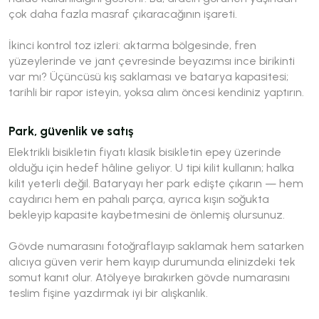
çok daha fazla masraf çıkaracağının işareti.
İkinci kontrol toz izleri: aktarma bölgesinde, fren
yüzeylerinde ve jant çevresinde beyazımsı ince birikinti
var mı? Üçüncüsü kış saklaması ve batarya kapasitesi;
tarihli bir rapor isteyin, yoksa alım öncesi kendiniz yaptırın.
Park, güvenlik ve satış
Elektrikli bisikletin fiyatı klasik bisikletin epey üzerinde
olduğu için hedef hâline geliyor. U tipi kilit kullanın; halka
kilit yeterli değil. Bataryayı her park edişte çıkarın — hem
caydırıcı hem en pahalı parça, ayrıca kışın soğukta
bekleyip kapasite kaybetmesini de önlemiş olursunuz.
Gövde numarasını fotoğraflayıp saklamak hem satarken
alıcıya güven verir hem kayıp durumunda elinizdeki tek
somut kanıt olur. Atölyeye bırakırken gövde numarasını
teslim fişine yazdırmak iyi bir alışkanlık.