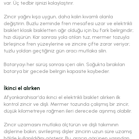
var. Üç tedbir işinizi kolaylaştırır.
Zincir yağını kışa uygun, daha kalın kıvamlı olanla
değiştirin. Buzlu zeminde fren mesafesi uzar ve elektrikli
bisiklet klasik bisikletten ağır olduğu için bu fark belirgindir;
hızı düşürün. Kar sonrası yola atılan tuz, mermer tozuyla
birleşince fren yüzeylerine ve zincire çifte zarar veriyor;
tuzlu yoldan geçtiğiniz gün aracı mutlaka silin.
Bataryayı her sürüş sonrası içeri alın. Soğukta bırakılan
batarya bir gecede belirgin kapasite kaybeder.
İkinci el alırken
Afyonkarahisar'da ikinci el elektrikli bisiklet alırken ilk
kontrol zincir ve dişli. Mermer tozunda çalışmış bir zincir,
düşük kilometreye rağmen ileri derecede aşınmış olabilir.
Zincir uzamasını mutlaka ölçtürün ve dişli takımının
dişlerine bakın; sivrileşmiş dişler zincirin uzun süre uzamış
hâlde kullanıldığını gösterir. Bu, aracın görünen yaşından