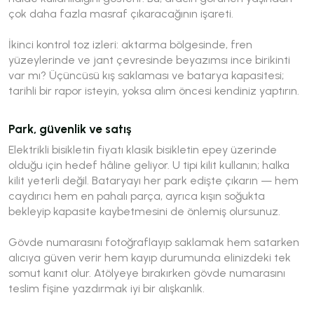
çok daha fazla masraf çıkaracağının işareti.
İkinci kontrol toz izleri: aktarma bölgesinde, fren
yüzeylerinde ve jant çevresinde beyazımsı ince birikinti
var mı? Üçüncüsü kış saklaması ve batarya kapasitesi;
tarihli bir rapor isteyin, yoksa alım öncesi kendiniz yaptırın.
Park, güvenlik ve satış
Elektrikli bisikletin fiyatı klasik bisikletin epey üzerinde
olduğu için hedef hâline geliyor. U tipi kilit kullanın; halka
kilit yeterli değil. Bataryayı her park edişte çıkarın — hem
caydırıcı hem en pahalı parça, ayrıca kışın soğukta
bekleyip kapasite kaybetmesini de önlemiş olursunuz.
Gövde numarasını fotoğraflayıp saklamak hem satarken
alıcıya güven verir hem kayıp durumunda elinizdeki tek
somut kanıt olur. Atölyeye bırakırken gövde numarasını
teslim fişine yazdırmak iyi bir alışkanlık.