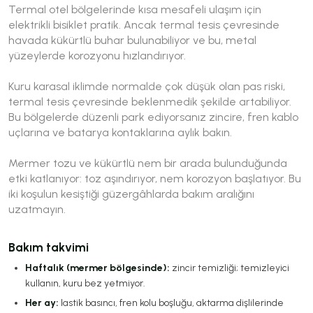
Termal otel bölgelerinde kısa mesafeli ulaşım için
elektrikli bisiklet pratik. Ancak termal tesis çevresinde
havada kükürtlü buhar bulunabiliyor ve bu, metal
yüzeylerde korozyonu hızlandırıyor.
Kuru karasal iklimde normalde çok düşük olan pas riski,
termal tesis çevresinde beklenmedik şekilde artabiliyor.
Bu bölgelerde düzenli park ediyorsanız zincire, fren kablo
uçlarına ve batarya kontaklarına aylık bakın.
Mermer tozu ve kükürtlü nem bir arada bulunduğunda
etki katlanıyor: toz aşındırıyor, nem korozyon başlatıyor. Bu
iki koşulun kesiştiği güzergâhlarda bakım aralığını
uzatmayın.
Bakım takvimi
Haftalık (mermer bölgesinde):
zincir temizliği; temizleyici
kullanın, kuru bez yetmiyor.
Her ay:
lastik basıncı, fren kolu boşluğu, aktarma dişlilerinde