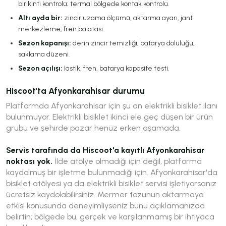
birikinti kontrolü; termal bölgede kontak kontrolü.
Altı ayda bir:
zincir uzama ölçümü, aktarma ayarı, jant
merkezleme, fren balatası.
Sezon kapanışı:
derin zincir temizliği, batarya doluluğu,
saklama düzeni.
Sezon açılışı:
lastik, fren, batarya kapasite testi.
Hiscoot'ta Afyonkarahisar durumu
Platformda Afyonkarahisar için şu an elektrikli bisiklet ilanı
bulunmuyor. Elektrikli bisiklet ikinci ele geç düşen bir ürün
grubu ve şehirde pazar henüz erken aşamada.
Servis tarafında da Hiscoot'a kayıtlı Afyonkarahisar
noktası yok.
İlde atölye olmadığı için değil, platforma
kaydolmuş bir işletme bulunmadığı için. Afyonkarahisar'da
bisiklet atölyesi ya da elektrikli bisiklet servisi işletiyorsanız
ücretsiz kaydolabilirsiniz. Mermer tozunun aktarmaya
etkisi konusunda deneyimliyseniz bunu açıklamanızda
belirtin; bölgede bu, gerçek ve karşılanmamış bir ihtiyaca