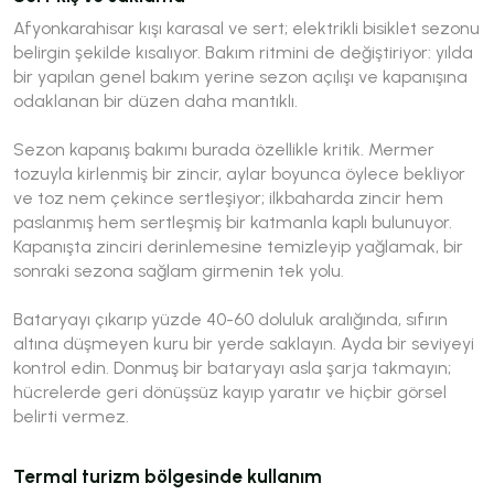
Afyonkarahisar kışı karasal ve sert; elektrikli bisiklet sezonu
belirgin şekilde kısalıyor. Bakım ritmini de değiştiriyor: yılda
bir yapılan genel bakım yerine sezon açılışı ve kapanışına
odaklanan bir düzen daha mantıklı.
Sezon kapanış bakımı burada özellikle kritik. Mermer
tozuyla kirlenmiş bir zincir, aylar boyunca öylece bekliyor
ve toz nem çekince sertleşiyor; ilkbaharda zincir hem
paslanmış hem sertleşmiş bir katmanla kaplı bulunuyor.
Kapanışta zinciri derinlemesine temizleyip yağlamak, bir
sonraki sezona sağlam girmenin tek yolu.
Bataryayı çıkarıp yüzde 40-60 doluluk aralığında, sıfırın
altına düşmeyen kuru bir yerde saklayın. Ayda bir seviyeyi
kontrol edin. Donmuş bir bataryayı asla şarja takmayın;
hücrelerde geri dönüşsüz kayıp yaratır ve hiçbir görsel
belirti vermez.
Termal turizm bölgesinde kullanım