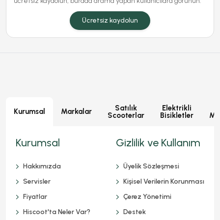
ücretsiz kaydolun, burada arama yapan kullanıcılara görünün.
Ücretsiz kaydolun
Satılık
Elektrikli
E
Kurumsal
Markalar
Scooterlar
Bisikletler
Mot
Kurumsal
Gizlilik ve Kullanım
Hakkımızda
Üyelik Sözleşmesi
Servisler
Kişisel Verilerin Korunması
Fiyatlar
Çerez Yönetimi
Hiscoot'ta Neler Var?
Destek