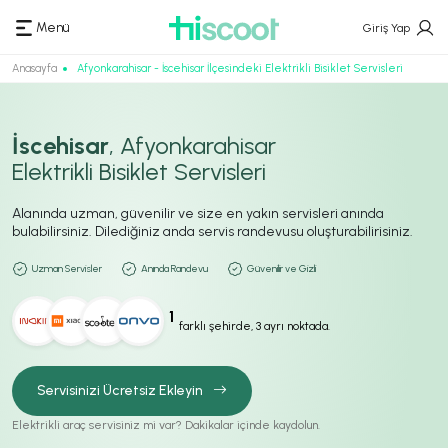
Menü
Giriş Yap
Anasayfa
Afyonkarahisar - İscehisar İlçesindeki Elektrikli Bisiklet Servisleri
İscehisar
, Afyonkarahisar
Elektrikli Bisiklet Servisleri
Alanında uzman, güvenilir ve size en yakın servisleri anında
bulabilirsiniz. Dilediğiniz anda servis randevusu oluşturabilirisiniz.
Uzman Servisler
Anında Randevu
Güvenilir ve Gizli
1
farklı şehirde, 3 ayrı noktada.
Servisinizi Ücretsiz Ekleyin
Elektrikli araç servisiniz mi var? Dakikalar içinde kaydolun.