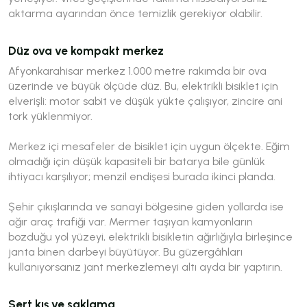
aktarma ayarından önce temizlik gerekiyor olabilir.
Düz ova ve kompakt merkez
Afyonkarahisar merkez 1.000 metre rakımda bir ova
üzerinde ve büyük ölçüde düz. Bu, elektrikli bisiklet için
elverişli: motor sabit ve düşük yükte çalışıyor, zincire ani
tork yüklenmiyor.
Merkez içi mesafeler de bisiklet için uygun ölçekte. Eğim
olmadığı için düşük kapasiteli bir batarya bile günlük
ihtiyacı karşılıyor; menzil endişesi burada ikinci planda.
Şehir çıkışlarında ve sanayi bölgesine giden yollarda ise
ağır araç trafiği var. Mermer taşıyan kamyonların
bozduğu yol yüzeyi, elektrikli bisikletin ağırlığıyla birleşince
janta binen darbeyi büyütüyor. Bu güzergâhları
kullanıyorsanız jant merkezlemeyi altı ayda bir yaptırın.
Sert kış ve saklama