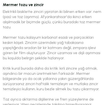
Mermer tozu ve zincir
Elektrikli bisiklette zinciri yıpratan iki bilinen etken var: nem
(pas) ve toz (aşınma). Afyonkarahisar'da ikinci etken
alışılmadık bir biçimde güçlü, çünkü buradaki toz mermer
tozu.
Mermer tozu kalsiyum karbonat esaslı ve parçacıkları
keskin köşeli. Zincirin üzerindeki yağ tabakasına
yapıştığında sıradan bir kir katmanı değil, zımpara işlevi
gören bir film oluşturuyor. Zincir uzaması ve dişli aşınması
bu koşulda belirgin şekilde hızlanıyor.
Kritik kural burada daha da kritik: kirli zincire yağ atmak,
aşındırıcı bir macun üretmekten farksızdır. Mermer
bölgesinde ya da ocak yollarına yakın güzergâhlarda
sürüyorsanız zinciri haftalık temizleyin ve mutlaka zincir
temizleyici kullanın; kuru bezle silmek bu tozu çıkarmıyor.
Toz ayrıca aktarma dişlilerine ve fren yüzeylerine de
yerleşiyor. Vites geçişlerinde takılma hissediyorsanız