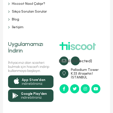
Hiscoot Nasıl Çalışır?
Sıkça Sorulan Sorular
Blog
İletişim
Uygulamamızı
İndirin
[email protected]
İhtiyacınız olan scooteri
bulmak için hiscoot'ı indirip
Palladium Tower
kullanmaya başlayın.
K:33 Ataşehir/
İSTANBUL
App Store'dan
indirebilirsiniz.
Google Play'den
indirebilirsiniz.