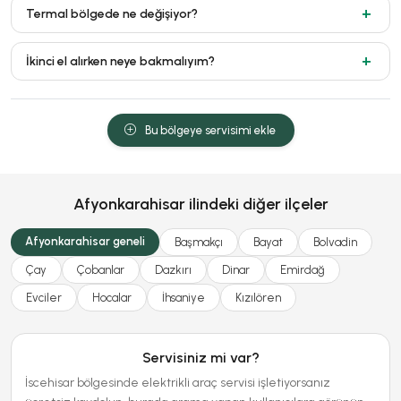
Termal bölgede ne değişiyor?
İkinci el alırken neye bakmalıyım?
Bu bölgeye servisimi ekle
Afyonkarahisar ilindeki diğer ilçeler
Afyonkarahisar geneli
Başmakçı
Bayat
Bolvadin
Çay
Çobanlar
Dazkırı
Dinar
Emirdağ
Evciler
Hocalar
İhsaniye
Kızılören
Servisiniz mi var?
İscehisar bölgesinde elektrikli araç servisi işletiyorsanız