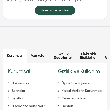
kaydolun, burada arama yapan kullanıcılara görünün.
Ücretsiz kaydolun
Satılık
Elektrikli
E
Kurumsal
Markalar
Scooterlar
Bisikletler
Mot
Kurumsal
Gizlilik ve Kullanım
Hakkımızda
Üyelik Sözleşmesi
Servisler
Kişisel Verilerin Korunması
Fiyatlar
Çerez Yönetimi
Hiscoot'ta Neler Var?
Destek