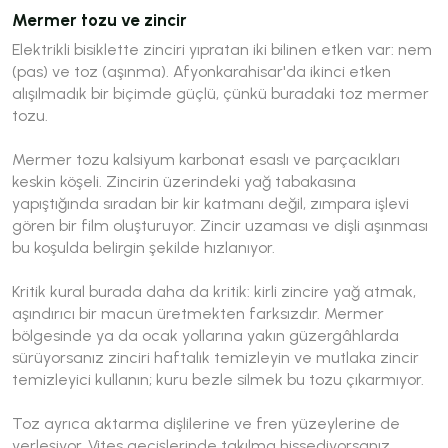
Mermer tozu ve zincir
Elektrikli bisiklette zinciri yıpratan iki bilinen etken var: nem
(pas) ve toz (aşınma). Afyonkarahisar'da ikinci etken
alışılmadık bir biçimde güçlü, çünkü buradaki toz mermer
tozu.
Mermer tozu kalsiyum karbonat esaslı ve parçacıkları
keskin köşeli. Zincirin üzerindeki yağ tabakasına
yapıştığında sıradan bir kir katmanı değil, zımpara işlevi
gören bir film oluşturuyor. Zincir uzaması ve dişli aşınması
bu koşulda belirgin şekilde hızlanıyor.
Kritik kural burada daha da kritik: kirli zincire yağ atmak,
aşındırıcı bir macun üretmekten farksızdır. Mermer
bölgesinde ya da ocak yollarına yakın güzergâhlarda
sürüyorsanız zinciri haftalık temizleyin ve mutlaka zincir
temizleyici kullanın; kuru bezle silmek bu tozu çıkarmıyor.
Toz ayrıca aktarma dişlilerine ve fren yüzeylerine de
yerleşiyor. Vites geçişlerinde takılma hissediyorsanız