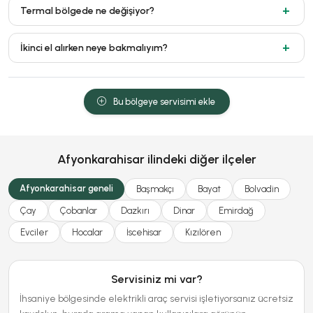
Termal bölgede ne değişiyor?
İkinci el alırken neye bakmalıyım?
Bu bölgeye servisimi ekle
Afyonkarahisar ilindeki diğer ilçeler
Afyonkarahisar geneli
Başmakçı
Bayat
Bolvadin
Çay
Çobanlar
Dazkırı
Dinar
Emirdağ
Evciler
Hocalar
İscehisar
Kızılören
Servisiniz mi var?
İhsaniye bölgesinde elektrikli araç servisi işletiyorsanız ücretsiz