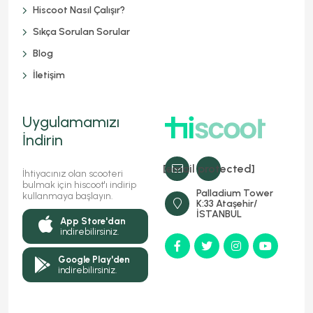
Hiscoot Nasıl Çalışır?
Sıkça Sorulan Sorular
Blog
İletişim
Uygulamamızı
İndirin
[email protected]
İhtiyacınız olan scooteri
bulmak için hiscoot'ı indirip
Palladium Tower
kullanmaya başlayın.
K:33 Ataşehir/
İSTANBUL
App Store'dan
indirebilirsiniz.
Google Play'den
indirebilirsiniz.