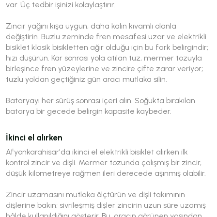
var. Üç tedbir işinizi kolaylaştırır.
Zincir yağını kışa uygun, daha kalın kıvamlı olanla
değiştirin. Buzlu zeminde fren mesafesi uzar ve elektrikli
bisiklet klasik bisikletten ağır olduğu için bu fark belirgindir;
hızı düşürün. Kar sonrası yola atılan tuz, mermer tozuyla
birleşince fren yüzeylerine ve zincire çifte zarar veriyor;
tuzlu yoldan geçtiğiniz gün aracı mutlaka silin.
Bataryayı her sürüş sonrası içeri alın. Soğukta bırakılan
batarya bir gecede belirgin kapasite kaybeder.
İkinci el alırken
Afyonkarahisar'da ikinci el elektrikli bisiklet alırken ilk
kontrol zincir ve dişli. Mermer tozunda çalışmış bir zincir,
düşük kilometreye rağmen ileri derecede aşınmış olabilir.
Zincir uzamasını mutlaka ölçtürün ve dişli takımının
dişlerine bakın; sivrileşmiş dişler zincirin uzun süre uzamış
hâlde kullanıldığını gösterir. Bu, aracın görünen yaşından