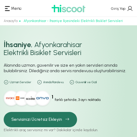
Menü
Giriş Yap
Anasayfa
Afyonkarahisar - İhsaniye İlçesindeki Elektrikli Bisiklet Servisleri
İhsaniye
, Afyonkarahisar
Elektrikli Bisiklet Servisleri
Alanında uzman, güvenilir ve size en yakın servisleri anında
bulabilirsiniz. Dilediğiniz anda servis randevusu oluşturabilirisiniz.
Uzman Servisler
Anında Randevu
Güvenilir ve Gizli
1
farklı şehirde, 3 ayrı noktada.
Servisinizi Ücretsiz Ekleyin
Elektrikli araç servisiniz mi var? Dakikalar içinde kaydolun.