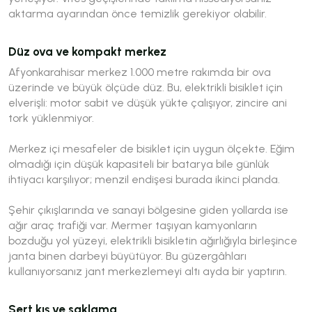
aktarma ayarından önce temizlik gerekiyor olabilir.
Düz ova ve kompakt merkez
Afyonkarahisar merkez 1.000 metre rakımda bir ova
üzerinde ve büyük ölçüde düz. Bu, elektrikli bisiklet için
elverişli: motor sabit ve düşük yükte çalışıyor, zincire ani
tork yüklenmiyor.
Merkez içi mesafeler de bisiklet için uygun ölçekte. Eğim
olmadığı için düşük kapasiteli bir batarya bile günlük
ihtiyacı karşılıyor; menzil endişesi burada ikinci planda.
Şehir çıkışlarında ve sanayi bölgesine giden yollarda ise
ağır araç trafiği var. Mermer taşıyan kamyonların
bozduğu yol yüzeyi, elektrikli bisikletin ağırlığıyla birleşince
janta binen darbeyi büyütüyor. Bu güzergâhları
kullanıyorsanız jant merkezlemeyi altı ayda bir yaptırın.
Sert kış ve saklama