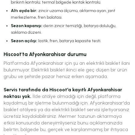
birikinti kontrolü; termal bölgede kontak kontrolü.
Altı ayda bir:
zincir uzama ölçümü, aktarma ayarı, jant
merkezleme, fren balatası.
Sezon kapanışı:
derin zincir temizliği, batarya doluluğu,
saklama düzeni.
Sezon açılışı:
lastik, fren, batarya kapasite testi.
Hiscoot'ta Afyonkarahisar durumu
Platformda Afyonkarahisar için şu an elektrikli bisiklet ilanı
bulunmuyor. Elektrikli bisiklet ikinci ele geç düşen bir ürün
grubu ve şehirde pazar henüz erken aşamada.
Servis tarafında da Hiscoot'a kayıtlı Afyonkarahisar
noktası yok.
İlde atölye olmadığı için değil, platforma
kaydolmuş bir işletme bulunmadığı için. Afyonkarahisar'da
bisiklet atölyesi ya da elektrikli bisiklet servisi işletiyorsanız
ücretsiz kaydolabilirsiniz. Mermer tozunun aktarmaya
etkisi konusunda deneyimliyseniz bunu açıklamanızda
belirtin; bölgede bu, gerçek ve karşılanmamış bir ihtiyaca