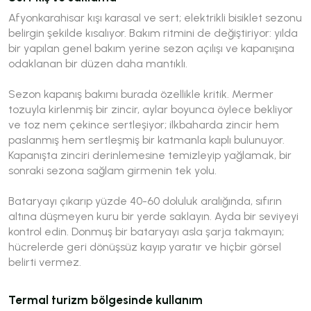
Afyonkarahisar kışı karasal ve sert; elektrikli bisiklet sezonu
belirgin şekilde kısalıyor. Bakım ritmini de değiştiriyor: yılda
bir yapılan genel bakım yerine sezon açılışı ve kapanışına
odaklanan bir düzen daha mantıklı.
Sezon kapanış bakımı burada özellikle kritik. Mermer
tozuyla kirlenmiş bir zincir, aylar boyunca öylece bekliyor
ve toz nem çekince sertleşiyor; ilkbaharda zincir hem
paslanmış hem sertleşmiş bir katmanla kaplı bulunuyor.
Kapanışta zinciri derinlemesine temizleyip yağlamak, bir
sonraki sezona sağlam girmenin tek yolu.
Bataryayı çıkarıp yüzde 40-60 doluluk aralığında, sıfırın
altına düşmeyen kuru bir yerde saklayın. Ayda bir seviyeyi
kontrol edin. Donmuş bir bataryayı asla şarja takmayın;
hücrelerde geri dönüşsüz kayıp yaratır ve hiçbir görsel
belirti vermez.
Termal turizm bölgesinde kullanım