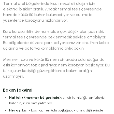
Termal otel bölgelerinde kısa mesafeli ulaşım için
elektrikli bisiklet pratik. Ancak termal tesis çevresinde
havada kükürtlü buhar bulunabiliyor ve bu, metal
yüzeylerde korozyonu hızlandırıyor.
Kuru karasal iklimde normalde çok düşük olan pas riski,
termal tesis çevresinde beklenmedik şekilde artabiliyor.
Bu bölgelerde düzenli park ediyorsanız zincire, fren kablo
uçlarına ve batarya kontaklarına aylık bakın.
Mermer tozu ve kükürtlü nem bir arada bulunduğunda
etki katlanıyor: toz aşındırıyor, nem korozyon başlatıyor. Bu
iki koşulun kesiştiği güzergâhlarda bakım aralığını
uzatmayın.
Bakım takvimi
Haftalık (mermer bölgesinde):
zincir temizliği; temizleyici
kullanın, kuru bez yetmiyor.
Her ay:
lastik basıncı, fren kolu boşluğu, aktarma dişlilerinde