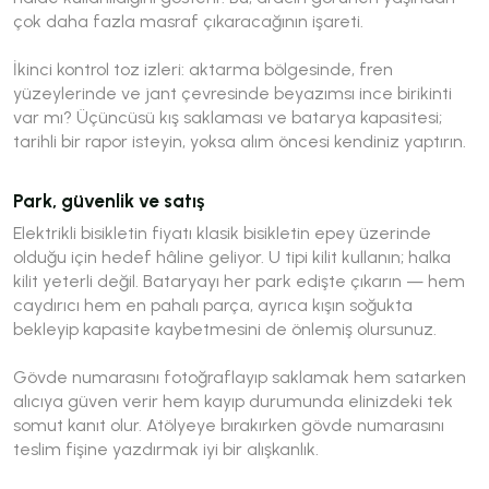
çok daha fazla masraf çıkaracağının işareti.
İkinci kontrol toz izleri: aktarma bölgesinde, fren
yüzeylerinde ve jant çevresinde beyazımsı ince birikinti
var mı? Üçüncüsü kış saklaması ve batarya kapasitesi;
tarihli bir rapor isteyin, yoksa alım öncesi kendiniz yaptırın.
Park, güvenlik ve satış
Elektrikli bisikletin fiyatı klasik bisikletin epey üzerinde
olduğu için hedef hâline geliyor. U tipi kilit kullanın; halka
kilit yeterli değil. Bataryayı her park edişte çıkarın — hem
caydırıcı hem en pahalı parça, ayrıca kışın soğukta
bekleyip kapasite kaybetmesini de önlemiş olursunuz.
Gövde numarasını fotoğraflayıp saklamak hem satarken
alıcıya güven verir hem kayıp durumunda elinizdeki tek
somut kanıt olur. Atölyeye bırakırken gövde numarasını
teslim fişine yazdırmak iyi bir alışkanlık.