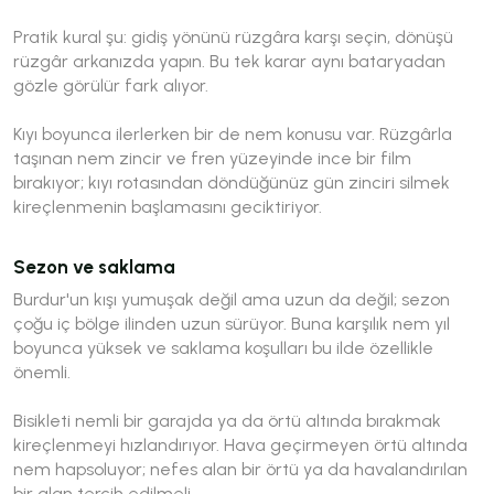
Pratik kural şu: gidiş yönünü rüzgâra karşı seçin, dönüşü
rüzgâr arkanızda yapın. Bu tek karar aynı bataryadan
gözle görülür fark alıyor.
Kıyı boyunca ilerlerken bir de nem konusu var. Rüzgârla
taşınan nem zincir ve fren yüzeyinde ince bir film
bırakıyor; kıyı rotasından döndüğünüz gün zinciri silmek
kireçlenmenin başlamasını geciktiriyor.
Sezon ve saklama
Burdur'un kışı yumuşak değil ama uzun da değil; sezon
çoğu iç bölge ilinden uzun sürüyor. Buna karşılık nem yıl
boyunca yüksek ve saklama koşulları bu ilde özellikle
önemli.
Bisikleti nemli bir garajda ya da örtü altında bırakmak
kireçlenmeyi hızlandırıyor. Hava geçirmeyen örtü altında
nem hapsoluyor; nefes alan bir örtü ya da havalandırılan
bir alan tercih edilmeli.