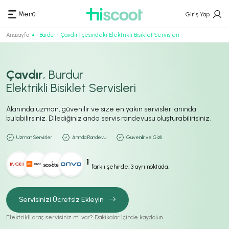
Menü
Giriş Yap
Anasayfa
Burdur - Çavdır İlçesindeki Elektrikli Bisiklet Servisleri
Çavdır
, Burdur
Elektrikli Bisiklet Servisleri
Alanında uzman, güvenilir ve size en yakın servisleri anında
bulabilirsiniz. Dilediğiniz anda servis randevusu oluşturabilirisiniz.
Uzman Servisler
Anında Randevu
Güvenilir ve Gizli
1
farklı şehirde, 3 ayrı noktada.
Servisinizi Ücretsiz Ekleyin
Elektrikli araç servisiniz mi var? Dakikalar içinde kaydolun.