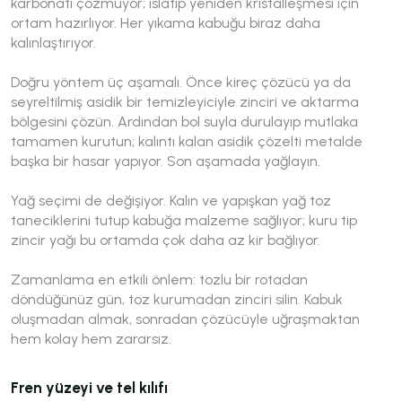
karbonatı çözmüyor; ıslatıp yeniden kristalleşmesi için
ortam hazırlıyor. Her yıkama kabuğu biraz daha
kalınlaştırıyor.
Doğru yöntem üç aşamalı. Önce kireç çözücü ya da
seyreltilmiş asidik bir temizleyiciyle zinciri ve aktarma
bölgesini çözün. Ardından bol suyla durulayıp mutlaka
tamamen kurutun; kalıntı kalan asidik çözelti metalde
başka bir hasar yapıyor. Son aşamada yağlayın.
Yağ seçimi de değişiyor. Kalın ve yapışkan yağ toz
taneciklerini tutup kabuğa malzeme sağlıyor; kuru tip
zincir yağı bu ortamda çok daha az kir bağlıyor.
Zamanlama en etkili önlem: tozlu bir rotadan
döndüğünüz gün, toz kurumadan zinciri silin. Kabuk
oluşmadan almak, sonradan çözücüyle uğraşmaktan
hem kolay hem zararsız.
Fren yüzeyi ve tel kılıfı