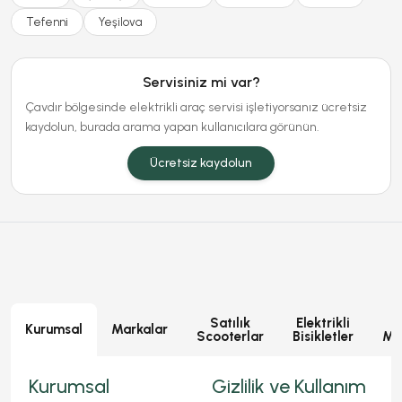
Tefenni
Yeşilova
Servisiniz mi var?
Çavdır bölgesinde elektrikli araç servisi işletiyorsanız ücretsiz
kaydolun, burada arama yapan kullanıcılara görünün.
Ücretsiz kaydolun
Satılık
Elektrikli
E
Kurumsal
Markalar
Scooterlar
Bisikletler
Mot
Kurumsal
Gizlilik ve Kullanım