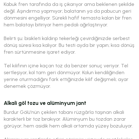
Kabuk fren tarafında da iş çıkarıyor ama beklenen şekilde
değil. Aşındırma yapmıyor; balatanın ya da pabucun geri
dönmesini engelliyor. Sürekli hafif temasta kalan bir fren
hem balatayı bitiriyor hem pedalı ağırlaştırıyor.
Belirti şu: bisikleti kaldırıp tekerleği çevirdiğinizde serbest
dönüş süresi kısa kalıyor. Bu testi ayda bir yapın; kısa dönüş
fren sürtünmesine işaret ediyor.
Tel kılıfının içine kaçan toz da benzer sonuç veriyor. Tel
sertleşiyor, kol tam geri dönmüyor. Kolun kendiliğinden
yerine oturmadığını fark ettiğinizde kılıf değişmeli; ayar
denemek çözmüyor.
Alkali göl tozu ve alüminyum jant
Burdur Gölü'nün çekilen tabanı rüzgârla taşınan alkali
karakterli bir toz bırakıyor. Alüminyum bu tozdan zarar
görüyor; hem asidik hem alkali ortamda yüzey bozuluyor.