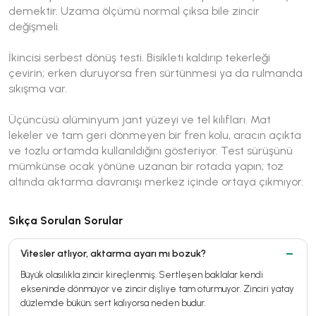
demektir. Uzama ölçümü normal çıksa bile zincir
değişmeli.
İkincisi serbest dönüş testi. Bisikleti kaldırıp tekerleği
çevirin; erken duruyorsa fren sürtünmesi ya da rulmanda
sıkışma var.
Üçüncüsü alüminyum jant yüzeyi ve tel kılıfları. Mat
lekeler ve tam geri dönmeyen bir fren kolu, aracın açıkta
ve tozlu ortamda kullanıldığını gösteriyor. Test sürüşünü
mümkünse ocak yönüne uzanan bir rotada yapın; toz
altında aktarma davranışı merkez içinde ortaya çıkmıyor.
Sıkça Sorulan Sorular
Vitesler atlıyor, aktarma ayarı mı bozuk?
Büyük olasılıkla zincir kireçlenmiş. Sertleşen baklalar kendi
ekseninde dönmüyor ve zincir dişliye tam oturmuyor. Zinciri yatay
düzlemde bükün; sert kalıyorsa neden budur.