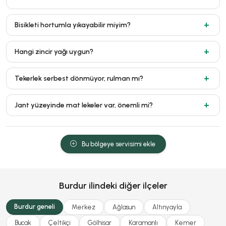
Bisikleti hortumla yıkayabilir miyim?
Hangi zincir yağı uygun?
Tekerlek serbest dönmüyor, rulman mı?
Jant yüzeyinde mat lekeler var, önemli mi?
Bu bölgeye servisimi ekle
Burdur ilindeki diğer ilçeler
Burdur geneli
Merkez
Ağlasun
Altınyayla
Bucak
Çeltikçi
Gölhisar
Karamanlı
Kemer