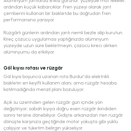
Alüminyum jantlarda etkisi görünür: yüzeyde mat lekeler,
ardından küçük kabarcıklar. Fren yüzeyi olarak jant
çemberini kullanan bir bisikletde bu doğrudan fren
performansına yansıyor.
Rüzgârlı günlerin ardından jantı nemli bezle silip kurutun.
Kireç çözücü uygulaması yaptığınızda alüminyum
yüzeyde uzun süre bekletmeyin; çözücü kireci alırken
alüminyumu da etkiliyor.
Göl kıyısı rotası ve rüzgâr
Göl kıyısı boyunca uzanan rota Burdur'da elektrikli
bisikletin en keyifli kullanım alanı, ama rüzgâr hesaba
katılmadığında menzil planı bozuluyor.
Açık su üzerinden gelen rüzgâr gün içinde yön
değiştiriyor; sabah kıyıya doğru esen rüzgâr ikindiden
sonra tersine dönebiliyor. Gidişte arkanızdan iten rüzgâr
dönüşte karşınıza geçtiğinde motor yokuşta gibi yüklü
çalışıyor ve tüketim belirgin yükseliyor.