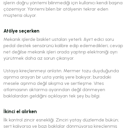
işlerin doğru yöntemi bilinmediği için kullanıcı kendi başına
çözemiyor. Yöntemi bilen bir atölyenin tekrar eden
müşterisi oluyor.
Atölye seçerken
Mekanik işlerde bisiklet ustaları yeterli. Ayırt edici soru
pedal destek sensörünü kalibre edip edemedikleri; cevap
net değilse mekanik işleri orada yaptırıp elektroniği ayrı
yürütmek daha az sorun çıkarıyor.
Ustaya kireçlenmeyi anlatın. Mermer tozu duyduğunda
aşınma arayan bir usta yanlış yere bakıyor; buradaki
mesele aşınma değil sıkışma ve sertleşme. Vites
atlamasının aktarma ayarından değil dönmeyen
baklalardan geldiğini açıklayan tek şey bu bilgi.
İkinci el alırken
İlk kontrol zincir esnekliği. Zinciri yatay düzlemde bükün;
sert kalıyorsa ve bazı baklalar dönmüyorsa kireçlenmiş