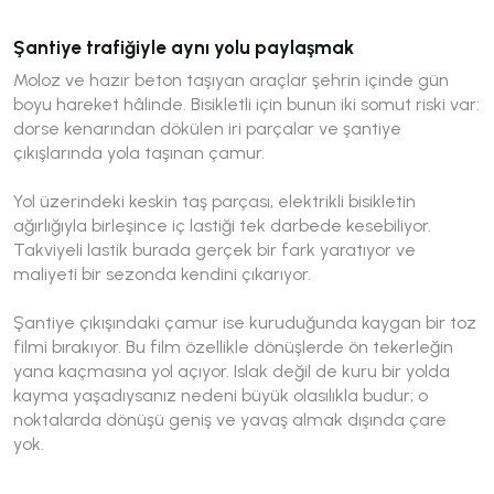
Şantiye trafiğiyle aynı yolu paylaşmak
Moloz ve hazır beton taşıyan araçlar şehrin içinde gün
boyu hareket hâlinde. Bisikletli için bunun iki somut riski var:
dorse kenarından dökülen iri parçalar ve şantiye
çıkışlarında yola taşınan çamur.
Yol üzerindeki keskin taş parçası, elektrikli bisikletin
ağırlığıyla birleşince iç lastiği tek darbede kesebiliyor.
Takviyeli lastik burada gerçek bir fark yaratıyor ve
maliyeti bir sezonda kendini çıkarıyor.
Şantiye çıkışındaki çamur ise kuruduğunda kaygan bir toz
filmi bırakıyor. Bu film özellikle dönüşlerde ön tekerleğin
yana kaçmasına yol açıyor. Islak değil de kuru bir yolda
kayma yaşadıysanız nedeni büyük olasılıkla budur; o
noktalarda dönüşü geniş ve yavaş almak dışında çare
yok.