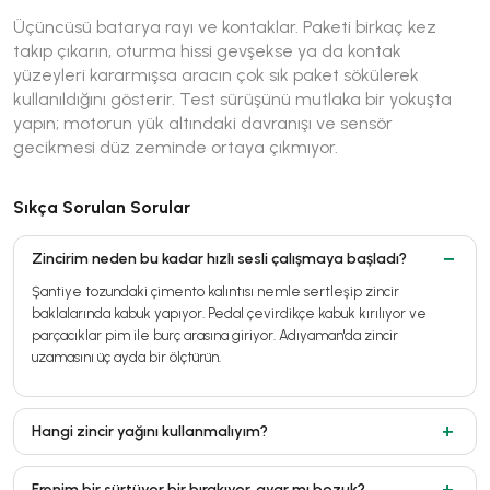
Üçüncüsü batarya rayı ve kontaklar. Paketi birkaç kez
takıp çıkarın, oturma hissi gevşekse ya da kontak
yüzeyleri kararmışsa aracın çok sık paket sökülerek
kullanıldığını gösterir. Test sürüşünü mutlaka bir yokuşta
yapın; motorun yük altındaki davranışı ve sensör
gecikmesi düz zeminde ortaya çıkmıyor.
Sıkça Sorulan Sorular
Zincirim neden bu kadar hızlı sesli çalışmaya başladı?
Şantiye tozundaki çimento kalıntısı nemle sertleşip zincir
baklalarında kabuk yapıyor. Pedal çevirdikçe kabuk kırılıyor ve
parçacıklar pim ile burç arasına giriyor. Adıyaman'da zincir
uzamasını üç ayda bir ölçtürün.
Hangi zincir yağını kullanmalıyım?
Frenim bir sürtüyor bir bırakıyor, ayar mı bozuk?