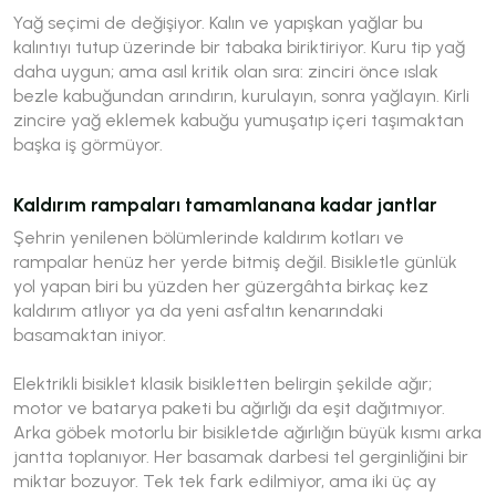
Yağ seçimi de değişiyor. Kalın ve yapışkan yağlar bu
kalıntıyı tutup üzerinde bir tabaka biriktiriyor. Kuru tip yağ
daha uygun; ama asıl kritik olan sıra: zinciri önce ıslak
bezle kabuğundan arındırın, kurulayın, sonra yağlayın. Kirli
zincire yağ eklemek kabuğu yumuşatıp içeri taşımaktan
başka iş görmüyor.
Kaldırım rampaları tamamlanana kadar jantlar
Şehrin yenilenen bölümlerinde kaldırım kotları ve
rampalar henüz her yerde bitmiş değil. Bisikletle günlük
yol yapan biri bu yüzden her güzergâhta birkaç kez
kaldırım atlıyor ya da yeni asfaltın kenarındaki
basamaktan iniyor.
Elektrikli bisiklet klasik bisikletten belirgin şekilde ağır;
motor ve batarya paketi bu ağırlığı da eşit dağıtmıyor.
Arka göbek motorlu bir bisikletde ağırlığın büyük kısmı arka
jantta toplanıyor. Her basamak darbesi tel gerginliğini bir
miktar bozuyor. Tek tek fark edilmiyor, ama iki üç ay