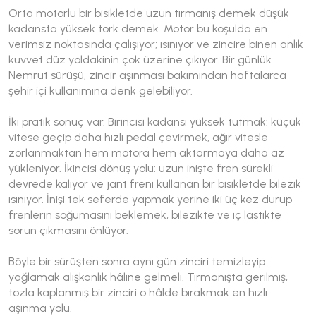
Orta motorlu bir bisikletde uzun tırmanış demek düşük
kadansta yüksek tork demek. Motor bu koşulda en
verimsiz noktasında çalışıyor; ısınıyor ve zincire binen anlık
kuvvet düz yoldakinin çok üzerine çıkıyor. Bir günlük
Nemrut sürüşü, zincir aşınması bakımından haftalarca
şehir içi kullanımına denk gelebiliyor.
İki pratik sonuç var. Birincisi kadansı yüksek tutmak: küçük
vitese geçip daha hızlı pedal çevirmek, ağır vitesle
zorlanmaktan hem motora hem aktarmaya daha az
yükleniyor. İkincisi dönüş yolu: uzun inişte fren sürekli
devrede kalıyor ve jant freni kullanan bir bisikletde bilezik
ısınıyor. İnişi tek seferde yapmak yerine iki üç kez durup
frenlerin soğumasını beklemek, bilezikte ve iç lastikte
sorun çıkmasını önlüyor.
Böyle bir sürüşten sonra aynı gün zinciri temizleyip
yağlamak alışkanlık hâline gelmeli. Tırmanışta gerilmiş,
tozla kaplanmış bir zinciri o hâlde bırakmak en hızlı
aşınma yolu.