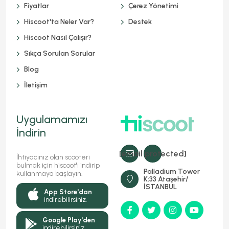
Fiyatlar
Çerez Yönetimi
Hiscoot'ta Neler Var?
Destek
Hiscoot Nasıl Çalışır?
Sıkça Sorulan Sorular
Blog
İletişim
Uygulamamızı
İndirin
[email protected]
İhtiyacınız olan scooteri
bulmak için hiscoot'ı indirip
Palladium Tower
kullanmaya başlayın.
K:33 Ataşehir/
İSTANBUL
App Store'dan
indirebilirsiniz.
Google Play'den
indirebilirsiniz.