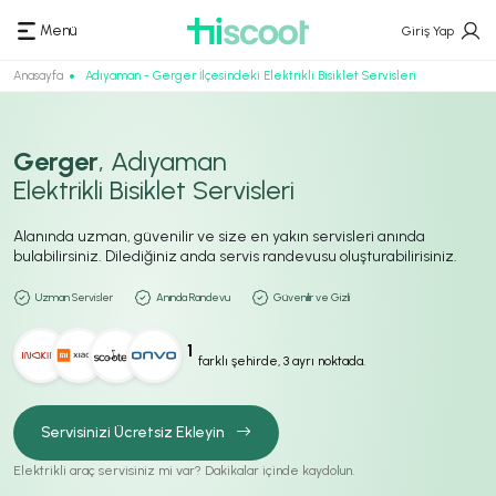
Menü
Giriş Yap
Anasayfa
Adıyaman - Gerger İlçesindeki Elektrikli Bisiklet Servisleri
Gerger
, Adıyaman
Elektrikli Bisiklet Servisleri
Alanında uzman, güvenilir ve size en yakın servisleri anında
bulabilirsiniz. Dilediğiniz anda servis randevusu oluşturabilirisiniz.
Uzman Servisler
Anında Randevu
Güvenilir ve Gizli
1
farklı şehirde, 3 ayrı noktada.
Servisinizi Ücretsiz Ekleyin
Elektrikli araç servisiniz mi var? Dakikalar içinde kaydolun.