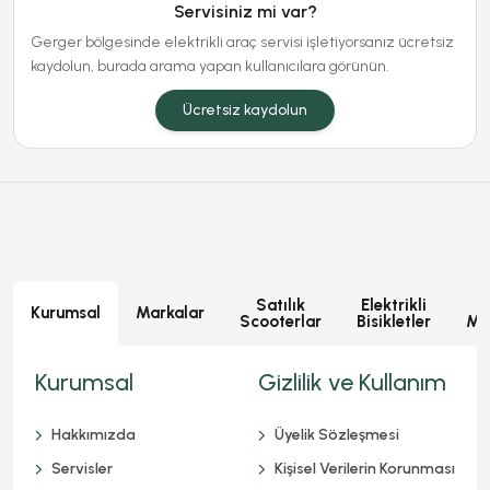
Servisiniz mi var?
Gerger bölgesinde elektrikli araç servisi işletiyorsanız ücretsiz
kaydolun, burada arama yapan kullanıcılara görünün.
Ücretsiz kaydolun
Satılık
Elektrikli
E
Kurumsal
Markalar
Scooterlar
Bisikletler
Mot
Kurumsal
Gizlilik ve Kullanım
Hakkımızda
Üyelik Sözleşmesi
Servisler
Kişisel Verilerin Korunması