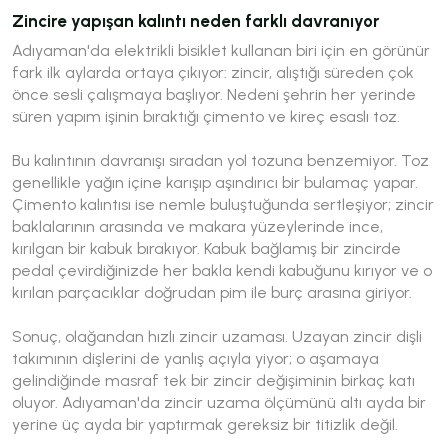
Zincire yapışan kalıntı neden farklı davranıyor
Adıyaman'da elektrikli bisiklet kullanan biri için en görünür
fark ilk aylarda ortaya çıkıyor: zincir, alıştığı süreden çok
önce sesli çalışmaya başlıyor. Nedeni şehrin her yerinde
süren yapım işinin bıraktığı çimento ve kireç esaslı toz.
Bu kalıntının davranışı sıradan yol tozuna benzemiyor. Toz
genellikle yağın içine karışıp aşındırıcı bir bulamaç yapar.
Çimento kalıntısı ise nemle buluştuğunda sertleşiyor; zincir
baklalarının arasında ve makara yüzeylerinde ince,
kırılgan bir kabuk bırakıyor. Kabuk bağlamış bir zincirde
pedal çevirdiğinizde her bakla kendi kabuğunu kırıyor ve o
kırılan parçacıklar doğrudan pim ile burç arasına giriyor.
Sonuç, olağandan hızlı zincir uzaması. Uzayan zincir dişli
takımının dişlerini de yanlış açıyla yiyor; o aşamaya
gelindiğinde masraf tek bir zincir değişiminin birkaç katı
oluyor. Adıyaman'da zincir uzama ölçümünü altı ayda bir
yerine üç ayda bir yaptırmak gereksiz bir titizlik değil.