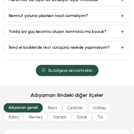
Nemrut yoluna çıkarken nasıl sürmeliyim?
Yolda ani güç kesintisi oluyor, kontrolcü mü bozuk?
İkinci el bisikletde test sürüşünü nerede yapmalıyım?
Bu bölgeye servisimi ekle
Adıyaman ilindeki diğer ilçeler
Adıyaman geneli
Besni
Çelikhan
Gölbaşı
Kahta
Merkez
Samsat
Sincik
Tut