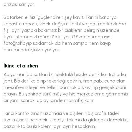
arızası sanıyor.
Satarken elinizi güçlendiren şey kayıt. Tarihli batarya
kapasite raporu, zincir değişim tarihi ve jant merkezleme
fişi, aynı yaştaki bakımsız bir bisikletin belirgin üzerinde
fiyat istemenizi mümkün kılıyor. Gövde numarasını
fotoğraflayıp saklamak da hem satışta hem kayıp
durumunda işinize yarıyor.
İkinci el alırken
Adıyaman'da satılan bir elektrikli bisikletde ilk kontrol arka
jant. Bisikleti kaldırıp tekerleği çevirin, fren pabucuna olan
mesafeyi izleyin ve telleri parmakla sıkıştırıp gevşek olanı
arayın. Bu şehirde sürülmüş ve hiç merkezleme görmemiş
bir jant, sonraki üç ay içinde masraf çıkarır.
İkinci kontrol zincir uzaması ve dişlilerin diş profili. Dişler
sivrilmişse zincirle birlikte dişli takımı da gidecek demektir;
pazarlıkta bu iki kalemi ayrı ayrı hesaplayın.