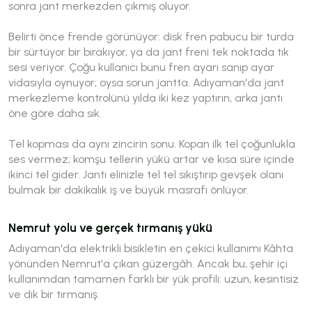
sonra jant merkezden çıkmış oluyor.
Belirti önce frende görünüyor: disk fren pabucu bir turda
bir sürtüyor bir bırakıyor, ya da jant freni tek noktada tık
sesi veriyor. Çoğu kullanıcı bunu fren ayarı sanıp ayar
vidasıyla oynuyor; oysa sorun jantta. Adıyaman'da jant
merkezleme kontrolünü yılda iki kez yaptırın, arka jantı
öne göre daha sık.
Tel kopması da aynı zincirin sonu. Kopan ilk tel çoğunlukla
ses vermez; komşu tellerin yükü artar ve kısa süre içinde
ikinci tel gider. Jantı elinizle tel tel sıkıştırıp gevşek olanı
bulmak bir dakikalık iş ve büyük masrafı önlüyor.
Nemrut yolu ve gerçek tırmanış yükü
Adıyaman'da elektrikli bisikletin en çekici kullanımı Kâhta
yönünden Nemrut'a çıkan güzergâh. Ancak bu, şehir içi
kullanımdan tamamen farklı bir yük profili: uzun, kesintisiz
ve dik bir tırmanış.