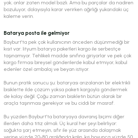
yok; onlar zaten model bazlı. Ama bu parçalar da nadiren
bozuluyor, dolayısıyla karar verirken ağırlığı yukarıdaki üç
kaleme verin.
Batarya posta ile gelmiyor
Bayburt'ta pek çok kullanıcının önceden düşünmediği bir
kısıt var: lityum batarya paketleri kargo ile serbestçe
taşınamıyor. Tehlikeli madde sınıfına giriyorlar ve pek çok
kargo firması bireysel gönderilerde kabul etmiyor, kabul
edenler özel ambalaj ve beyan istiyor.
Bunun pratik sonucu şu: bataryası arızalanan bir elektrikli
bisiklette ilde çözüm yoksa paketi kargoyla göndermek
de kolay değil. Çoğu zaman bisikletin bütün olarak bir
araçla taşınması gerekiyor ve bu ciddi bir masraf.
Bu yüzden Bayburt'ta bataryaya davranış biçimi diğer
illerden daha titiz olmalı. Üç kural her şeyi belirliyor:
soğukta şarj etmeyin, sıfır ile yüz arasında dolaşmak
yerine yüzde 20-80 aralığında kalın, kış boyunca yüzde 50