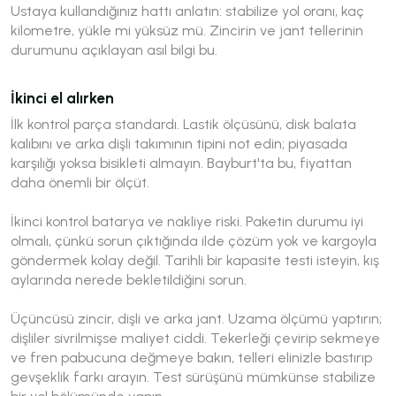
Ustaya kullandığınız hattı anlatın: stabilize yol oranı, kaç
kilometre, yükle mi yüksüz mü. Zincirin ve jant tellerinin
durumunu açıklayan asıl bilgi bu.
İkinci el alırken
İlk kontrol parça standardı. Lastik ölçüsünü, disk balata
kalıbını ve arka dişli takımının tipini not edin; piyasada
karşılığı yoksa bisikleti almayın. Bayburt'ta bu, fiyattan
daha önemli bir ölçüt.
İkinci kontrol batarya ve nakliye riski. Paketin durumu iyi
olmalı, çünkü sorun çıktığında ilde çözüm yok ve kargoyla
göndermek kolay değil. Tarihli bir kapasite testi isteyin, kış
aylarında nerede bekletildiğini sorun.
Üçüncüsü zincir, dişli ve arka jant. Uzama ölçümü yaptırın;
dişliler sivrilmişse maliyet ciddi. Tekerleği çevirip sekmeye
ve fren pabucuna değmeye bakın, telleri elinizle bastırıp
gevşeklik farkı arayın. Test sürüşünü mümkünse stabilize