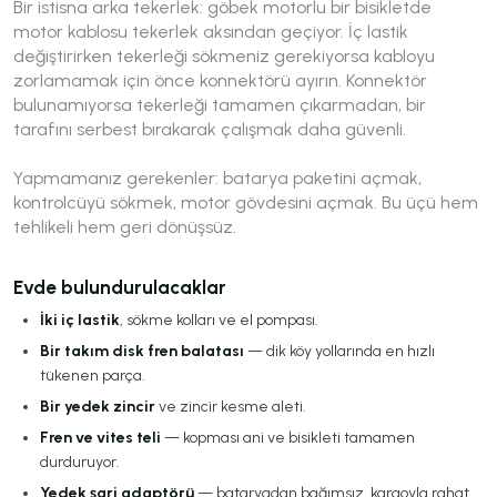
Bir istisna arka tekerlek: göbek motorlu bir bisikletde
motor kablosu tekerlek aksından geçiyor. İç lastik
değiştirirken tekerleği sökmeniz gerekiyorsa kabloyu
zorlamamak için önce konnektörü ayırın. Konnektör
bulunamıyorsa tekerleği tamamen çıkarmadan, bir
tarafını serbest bırakarak çalışmak daha güvenli.
Yapmamanız gerekenler: batarya paketini açmak,
kontrolcüyü sökmek, motor gövdesini açmak. Bu üçü hem
tehlikeli hem geri dönüşsüz.
Evde bulundurulacaklar
İki iç lastik
, sökme kolları ve el pompası.
Bir takım disk fren balatası
— dik köy yollarında en hızlı
tükenen parça.
Bir yedek zincir
ve zincir kesme aleti.
Fren ve vites teli
— kopması ani ve bisikleti tamamen
durduruyor.
Yedek şarj adaptörü
— bataryadan bağımsız, kargoyla rahat