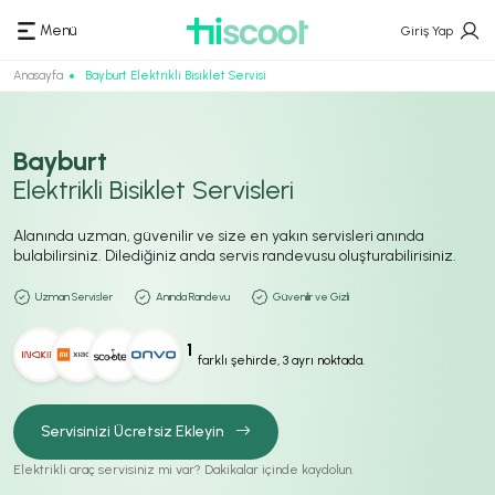
Menü
Giriş Yap
Anasayfa
Bayburt Elektrikli Bisiklet Servisi
Bayburt
Elektrikli Bisiklet Servisleri
Alanında uzman, güvenilir ve size en yakın servisleri anında
bulabilirsiniz. Dilediğiniz anda servis randevusu oluşturabilirisiniz.
Uzman Servisler
Anında Randevu
Güvenilir ve Gizli
1
farklı şehirde, 3 ayrı noktada.
Servisinizi Ücretsiz Ekleyin
Elektrikli araç servisiniz mi var? Dakikalar içinde kaydolun.