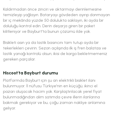
Kaldırmadan önce zinciri ve aktarmayı derinlemesine
temizleyip yağlayın. Bataryayı gövdeden ayırıp donmayan
bir iç mekânda yüzde 50 dolulukta saklayın, iki ayda bir
doluluğu kontrol edin. Derin deşarja giren bir paket
kilitleniyor ve Bayburt'ta bunun çözümü ilde yok.
Bisikleti asın ya da lastik basıncını tam tutup ayda bir
tekerlekleri çevirin. Sezon açılışında ilk iş fren balatası ve
lastik yanağı kontrolü olsun; ikisi de kargo bekletmemeniz
gereken parçalar.
Hiscoot'ta Bayburt durumu
Platformda Bayburt için şu an elektrikli bisiklet ilanı
bulunmuyor. İl nüfusu Türkiye'nin en küçüğü; ikinci el
pazarı oluşacak hacim yok. Karşılaştırılacak yerel fiyat
bulunmadığından alım satımda çevre illerin ilanlarına
bakmak gerekiyor ve bu, çoğu zaman nakliye anlamına
geliyor.