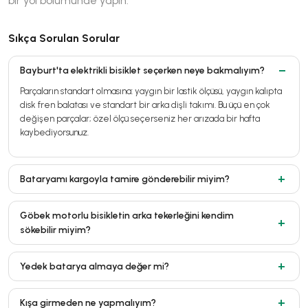
bir yol bölümünde yapın.
Sıkça Sorulan Sorular
Bayburt'ta elektrikli bisiklet seçerken neye bakmalıyım?
Parçaların standart olmasına: yaygın bir lastik ölçüsü, yaygın kalıpta
disk fren balatası ve standart bir arka dişli takımı. Bu üçü en çok
değişen parçalar; özel ölçü seçerseniz her arızada bir hafta
kaybediyorsunuz.
Bataryamı kargoyla tamire gönderebilir miyim?
Göbek motorlu bisikletin arka tekerleğini kendim
sökebilir miyim?
Yedek batarya almaya değer mi?
Kışa girmeden ne yapmalıyım?