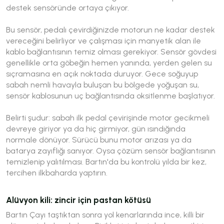
destek sensöründe ortaya çıkıyor.
Bu sensör, pedalı çevirdiğinizde motorun ne kadar destek
vereceğini belirliyor ve çalışması için manyetik alan ile
kablo bağlantısının temiz olması gerekiyor. Sensör gövdesi
genellikle orta göbeğin hemen yanında, yerden gelen su
sıçramasına en açık noktada duruyor. Gece soğuyup
sabah nemli havayla buluşan bu bölgede yoğuşan su,
sensör kablosunun uç bağlantısında oksitlenme başlatıyor.
Belirti şudur: sabah ilk pedal çevirişinde motor gecikmeli
devreye giriyor ya da hiç girmiyor, gün ısındığında
normale dönüyor. Sürücü bunu motor arızası ya da
batarya zayıflığı sanıyor. Oysa çözüm sensör bağlantısının
temizlenip yalıtılması. Bartın'da bu kontrolü yılda bir kez,
tercihen ilkbaharda yaptırın.
Alüvyon kili: zincir için pastan kötüsü
Bartın Çayı taştıktan sonra yol kenarlarında ince, killi bir