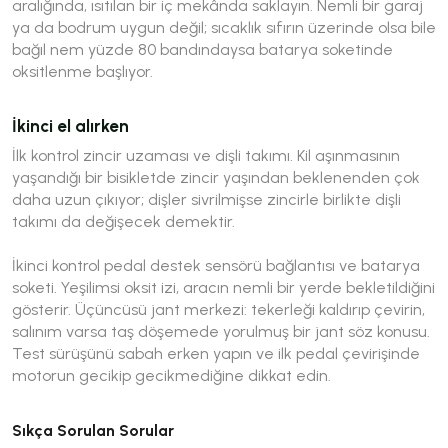
aralığında, ısıtılan bir iç mekânda saklayın. Nemli bir garaj
ya da bodrum uygun değil; sıcaklık sıfırın üzerinde olsa bile
bağıl nem yüzde 80 bandındaysa batarya soketinde
oksitlenme başlıyor.
İkinci el alırken
İlk kontrol zincir uzaması ve dişli takımı. Kil aşınmasının
yaşandığı bir bisikletde zincir yaşından beklenenden çok
daha uzun çıkıyor; dişler sivrilmişse zincirle birlikte dişli
takımı da değişecek demektir.
İkinci kontrol pedal destek sensörü bağlantısı ve batarya
soketi. Yeşilimsi oksit izi, aracın nemli bir yerde bekletildiğini
gösterir. Üçüncüsü jant merkezi: tekerleği kaldırıp çevirin,
salınım varsa taş döşemede yorulmuş bir jant söz konusu.
Test sürüşünü sabah erken yapın ve ilk pedal çevirişinde
motorun gecikip gecikmediğine dikkat edin.
Sıkça Sorulan Sorular