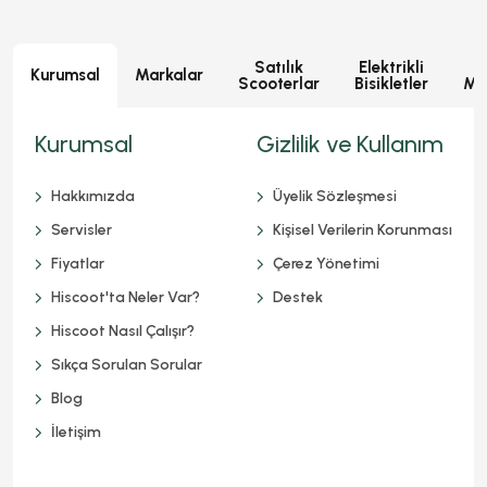
Satılık
Elektrikli
E
Kurumsal
Markalar
Scooterlar
Bisikletler
Mot
Kurumsal
Gizlilik ve Kullanım
Hakkımızda
Üyelik Sözleşmesi
Servisler
Kişisel Verilerin Korunması
Fiyatlar
Çerez Yönetimi
Hiscoot'ta Neler Var?
Destek
Hiscoot Nasıl Çalışır?
Sıkça Sorulan Sorular
Blog
İletişim