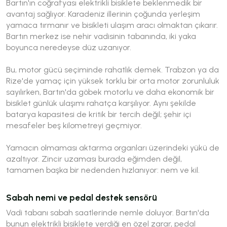
Bartın'ın coğrafyası elektrikli bisiklete beklenmedik bir
avantaj sağlıyor. Karadeniz illerinin çoğunda yerleşim
yamaca tırmanır ve bisikleti ulaşım aracı olmaktan çıkarır.
Bartın merkez ise nehir vadisinin tabanında, iki yaka
boyunca neredeyse düz uzanıyor.
Bu, motor gücü seçiminde rahatlık demek. Trabzon ya da
Rize'de yamaç için yüksek torklu bir orta motor zorunluluk
sayılırken, Bartın'da göbek motorlu ve daha ekonomik bir
bisiklet günlük ulaşımı rahatça karşılıyor. Aynı şekilde
batarya kapasitesi de kritik bir tercih değil; şehir içi
mesafeler beş kilometreyi geçmiyor.
Yamacın olmaması aktarma organları üzerindeki yükü de
azaltıyor. Zincir uzaması burada eğimden değil,
tamamen başka bir nedenden hızlanıyor: nem ve kil.
Sabah nemi ve pedal destek sensörü
Vadi tabanı sabah saatlerinde nemle doluyor. Bartın'da
bunun elektrikli bisiklete verdiği en özel zarar, pedal