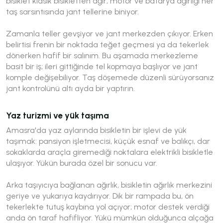
bisiklet klasik bisikletten ağır; motor ve batarya ağırlığı her
taş sarsıntısında jant tellerine biniyor.
Zamanla teller gevşiyor ve jant merkezden çıkıyor. Erken
belirtisi frenin bir noktada teğet geçmesi ya da tekerlek
dönerken hafif bir salınım. Bu aşamada merkezleme
basit bir iş; ileri gittiğinde tel kopmaya başlıyor ve jant
komple değişebiliyor. Taş döşemede düzenli sürüyorsanız
jant kontrolünü altı ayda bir yaptırın.
Yaz turizmi ve yük taşıma
Amasra'da yaz aylarında bisikletin bir işlevi de yük
taşımak: pansiyon işletmecisi, küçük esnaf ve balıkçı, dar
sokaklarda araçla giremediği noktalara elektrikli bisikletle
ulaşıyor. Yükün burada özel bir sonucu var.
Arka taşıyıcıya bağlanan ağırlık, bisikletin ağırlık merkezini
geriye ve yukarıya kaydırıyor. Dik bir rampada bu, ön
tekerlekte tutuş kaybına yol açıyor; motor destek verdiği
anda ön taraf hafifliyor. Yükü mümkün olduğunca alçağa