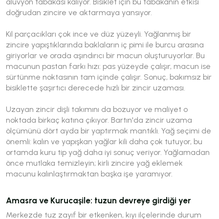
alüvyon tabakası kalıyor. Bisiklet için bu tabakanın etkisi
doğrudan zincire ve aktarmaya yansıyor.
Kil parçacıkları çok ince ve düz yüzeyli. Yağlanmış bir
zincire yapıştıklarında baklaların iç pimi ile burcu arasına
giriyorlar ve orada aşındırıcı bir macun oluşturuyorlar. Bu
macunun pastan farkı hızı: pas yüzeyde çalışır, macun ise
sürtünme noktasının tam içinde çalışır. Sonuç, bakımsız bir
bisiklette şaşırtıcı derecede hızlı bir zincir uzaması.
Uzayan zincir dişli takımını da bozuyor ve maliyet o
noktada birkaç katına çıkıyor. Bartın'da zincir uzama
ölçümünü dört ayda bir yaptırmak mantıklı. Yağ seçimi de
önemli: kalın ve yapışkan yağlar kili daha çok tutuyor, bu
ortamda kuru tip yağ daha iyi sonuç veriyor. Yağlamadan
önce mutlaka temizleyin; kirli zincire yağ eklemek
macunu kalınlaştırmaktan başka işe yaramıyor.
Amasra ve Kurucaşile: tuzun devreye girdiği yer
Merkezde tuz zayıf bir etkenken, kıyı ilçelerinde durum