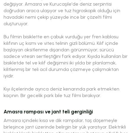
değişiyor. Amasra ve Kurucaşile'de deniz serpintisi
doğrudan araca ulaşıyor ve tuz higroskopik olduğu için
havadaki nemi çekip yüzeyde ince bir çözelti filmi
oluşturuyor.
Bu filmin bisiklette en çabuk vurduğu yer fren kablosu
kılıfının uç kısmı ve vites telinin gizli bölümü. Kılıf içinde
başlayan oksitlenme dışarıdan görünmüyor; sürücü
sadece vitesin sertleştiğini fark ediyor. Kıyıda kullanılan bir
bisikletde tel ve kılıf değişimini iki yılda bir planlamak,
kilitlenmiş bir teli acil durumda çözmeye çalışmaktan
iyidir.
Kıyı ilçelerinde ayrıca deniz kenarında park etmekten
kaçının. Bir gecelik park bile tuz filmi bırakıyor.
Amasra rampası ve jant teli gerginliği
Amasra içindeki kısa ve dik rampalar, taş döşemeyle
birleşince jant üzerinde belirgin bir yük yaratıyor. Elektrikli