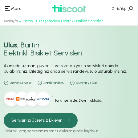
Menü
Giriş Yap
Anasayfa
Bartın - Ulus İlçesindeki Elektrikli Bisiklet Servisleri
Ulus
, Bartın
Elektrikli Bisiklet Servisleri
Alanında uzman, güvenilir ve size en yakın servisleri anında
bulabilirsiniz. Dilediğiniz anda servis randevusu oluşturabilirisiniz.
Uzman Servisler
Anında Randevu
Güvenilir ve Gizli
1
farklı şehirde, 3 ayrı noktada.
Servisinizi Ücretsiz Ekleyin
Elektrikli araç servisiniz mi var? Dakikalar içinde kaydolun.