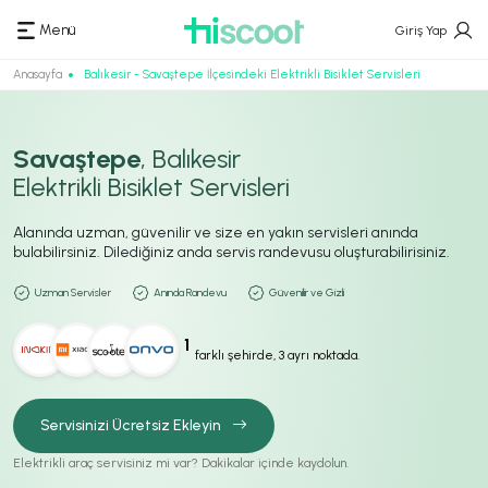
Menü
Giriş Yap
Anasayfa
Balıkesir - Savaştepe İlçesindeki Elektrikli Bisiklet Servisleri
Savaştepe
, Balıkesir
Elektrikli Bisiklet Servisleri
Alanında uzman, güvenilir ve size en yakın servisleri anında
bulabilirsiniz. Dilediğiniz anda servis randevusu oluşturabilirisiniz.
Uzman Servisler
Anında Randevu
Güvenilir ve Gizli
1
farklı şehirde, 3 ayrı noktada.
Servisinizi Ücretsiz Ekleyin
Elektrikli araç servisiniz mi var? Dakikalar içinde kaydolun.