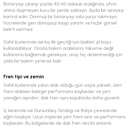
Bataryayı çıkarıp yüzde 40-60 doluluk aralığında, sıfırın
altına düşmeyen kuru bir yerde saklayın. Ayda bir seviyeyi
kontrol edin. Donmuş bir bataryayı asla şarja takmayın;
hücrelerde geri dönüşsüz kayıp yaratır ve hiçbir görsel
belirti vermez.
Sahil ilçelerinde ise kış ılık geçtiği için bisiklet yıl boyu
kullanılabiliyor. Orada bakım aralıklarını takvime değil
kullanıma bağlamak gerekiyor; araç hiç dinlenmediği için
yılda bir bakım yetersiz kalır.
Fren tipi ve zemin
Sahil ilçelerinde yolun ıslak olduğu gün sayısı yüksek. Jant
freni ıslakken belirgin performans kaybeder ve jant
yanağını aşındırır; disk fren aynı koşullarda daha güvenli.
İç kesimde ise Dursunbey, Sındırgı ve Balya çevresinde
eğim başlıyor. Uzun inişlerde jant freni ısınır ve performans
kaybeder. Bu bölgelerde de disk fren tercihi anlamlı.