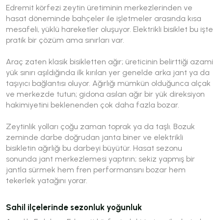
Edremit körfezi zeytin üretiminin merkezlerinden ve
hasat döneminde bahçeler ile işletmeler arasında kısa
mesafeli, yüklü hareketler oluşuyor. Elektrikli bisiklet bu işte
pratik bir çözüm ama sınırları var.
Araç zaten klasik bisikletten ağır; üreticinin belirttiği azami
yük sınırı aşıldığında ilk kırılan yer genelde arka jant ya da
taşıyıcı bağlantısı oluyor. Ağırlığı mümkün olduğunca alçak
ve merkezde tutun; gidona asılan ağır bir yük direksiyon
hakimiyetini beklenenden çok daha fazla bozar.
Zeytinlik yolları çoğu zaman toprak ya da taşlı. Bozuk
zeminde darbe doğrudan janta biner ve elektrikli
bisikletin ağırlığı bu darbeyi büyütür. Hasat sezonu
sonunda jant merkezlemesi yaptırın; sekiz yapmış bir
jantla sürmek hem fren performansını bozar hem
tekerlek yatağını yorar.
Sahil ilçelerinde sezonluk yoğunluk