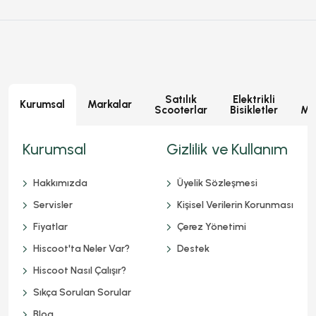
Satılık
Elektrikli
E
Kurumsal
Markalar
Scooterlar
Bisikletler
Mot
Kurumsal
Gizlilik ve Kullanım
Hakkımızda
Üyelik Sözleşmesi
Servisler
Kişisel Verilerin Korunması
Fiyatlar
Çerez Yönetimi
Hiscoot'ta Neler Var?
Destek
Hiscoot Nasıl Çalışır?
Sıkça Sorulan Sorular
Blog