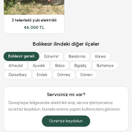
3 tekerlekli yuki elektrikli
46.000 TL
Balıkesir ilindeki diğer ilçeler
Balıkesir geneli
Edremit
Bandırma
Karesi
Altıeylül
Ayvalık
Balya
Bigadiç
Burhaniye
Dursunbey
Erdek
Gömeç
Gönen
Servisiniz mi var?
Savaştepe bölgesinde elektrikli araç servisi işletiyorsanız
ücretsiz kaydolun, burada arama yapan kullanıcılara görünün.
Ücretsiz kaydolun