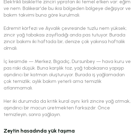
Elektrikli bisiklette zinciri yıpratan iki temel etken var: eğim
ve nem. Balıkesir'de bu ikisi bölgeden bölgeye değişiyor ve
bakım takvimi buna göre kurulmalı.
Edremit körfezi ve Ayvalık çevresinde tuzlu nem yüksek;
zincir yağ tabakası zayıfladığı anda pas tutuyor. Burada
zincir bakımı iki haftada bir, denize çok yakınsa haftalık
olmalı.
İç kesimde — Merkez, Bigadiç, Dursunbey — hava kuru ve
pas riski düşük. Buna karşılık toz, yağ tabakasına yapışıp
aşındırıcı bir katman oluşturuyor. Burada iş yağlamadan
çok temizlik; aylık bakım yeterli ama temizlik
atlanmamalı.
Her iki durumda da kritik kural aynı: kirli zincire yağ atmak,
aşındırıcı bir macun üretmekten farksızdır. Önce
temizleyin, sonra yağlayın.
Zeytin hasadında yük taşıma