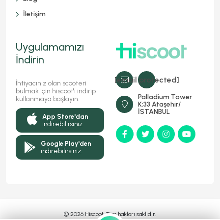
İletişim
Uygulamamızı
İndirin
[email protected]
İhtiyacınız olan scooteri
bulmak için hiscoot'ı indirip
Palladium Tower
kullanmaya başlayın.
K:33 Ataşehir/
İSTANBUL
App Store'dan
indirebilirsiniz.
Google Play'den
indirebilirsiniz.
© 2026 Hiscoot, Tüm hakları saklıdır.