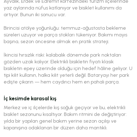
Ayvalık, Erdek ve Edremit körfezindeki turizm ilçelerinde
yaz aylarında nüfus katlanıyor ve bisiklet kullanımı da
artıyor. Bunun iki sonucu var.
Birincisi atölye yoğunluğu: temmuz-ağustosta bekleme
süreleri uzuyor ve parça stokları tükeniyor. Bakımı mayıs
başına, sezon öncesine almak en pratik strateji.
İkincisi hırsızlık riski: kalabalık dönemde park noktaları
gözden uzak kalıyor. Elektrikli bisikletin fiyatı klasik
bisikletin epey üzerinde olduğu için hedef hâline geliyor. U
tipi kilit kullanın, halka kilit yeterli değil. Bataryayı her park
edişte çıkarın — hem caydırıcı hem en pahalı parça.
İç kesimde karasal kış
Merkez ve iç ilçelerde kış soğuk geçiyor ve bu, elektrikli
bisiklet sezonunu kısaltıyor. Bakım ritmini de değiştiriyor:
yılda bir yapılan genel bakım yerine sezon açılışı ve
kapanışına odaklanan bir düzen daha mantıklı.