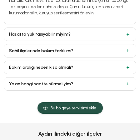
Haftalık. Kuru mevsimde toz, sulama döneminde çamur; bu döngü
tek başına tozdan daha zorlayıcı. Çamurlu sürüşten sonra zinciri
kurumadan silin, kuruyup sertleşmesini önleyin.
Hasatta yük taşıyabilir miyim?
Sahil ilçelerinde bakım farklı mı?
Bakım aralığı neden kısa olmalı?
Yazın hangi saatte sürmeliyim?
Bu bölgeye servisimi ekle
Aydın ilindeki diğer ilçeler