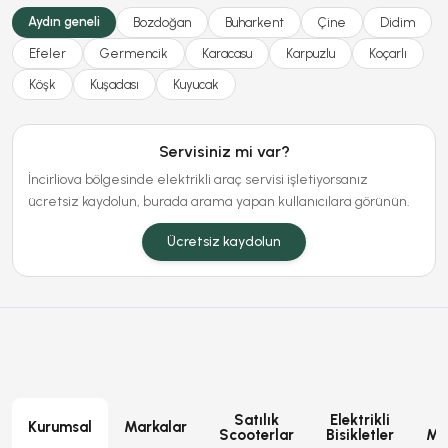
Aydın geneli
Bozdoğan
Buharkent
Çine
Didim
Efeler
Germencik
Karacasu
Karpuzlu
Koçarlı
Köşk
Kuşadası
Kuyucak
Servisiniz mi var?
İncirliova bölgesinde elektrikli araç servisi işletiyorsanız
ücretsiz kaydolun, burada arama yapan kullanıcılara görünün.
Ücretsiz kaydolun
Satılık
Elektrikli
E
Kurumsal
Markalar
Scooterlar
Bisikletler
Mot