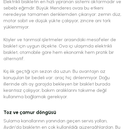
Elektrikli bisikletin en hızlı yıpranan sistemi aktarmadır ve
sebebi eğimdir. Büyük Menderes ovası bu etkeni
neredeyse tamamen denklemden çıkarıyor: zemin düz,
motor sabit ve düşük yükte çalışıyor, zincire ani tork
yüklenmiyor.
Köyler ve tarımsal işletmeler arasındaki mesafeler de
bisiklet için uygun ölçekte. Ova içi ulaşımda elektrikli
bisiklet, otomobile göre hem ekonomik hem pratik bir
alternatif.
Kış ılık geçtiği için sezon da uzun. Bu avantajın az
konuşulan bir bedeli var: araç hiç dinlenmiyor. Doğu
illerinde altı ay garajda bekleyen bir bisiklet burada
kesintisiz çalışıyor; bakım aralıklarını takvime değil
kullanıma bağlamak gerekiyor.
Toz ve çamur döngüsü
Sulama kanallarının yanından geçen servis yolları,
Aydın'da bisikletin en çok kullanıldığı güzergâhlardan. Bu