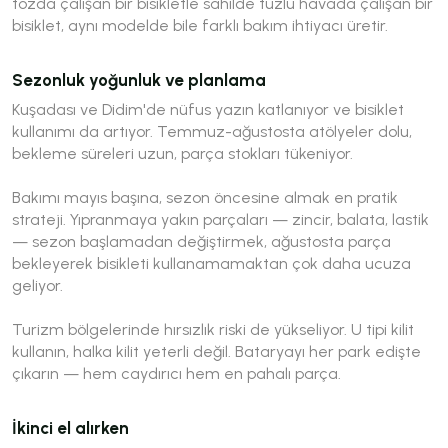
tozda çalışan bir bisikletle sahilde tuzlu havada çalışan bir
bisiklet, aynı modelde bile farklı bakım ihtiyacı üretir.
Sezonluk yoğunluk ve planlama
Kuşadası ve Didim'de nüfus yazın katlanıyor ve bisiklet
kullanımı da artıyor. Temmuz-ağustosta atölyeler dolu,
bekleme süreleri uzun, parça stokları tükeniyor.
Bakımı mayıs başına, sezon öncesine almak en pratik
strateji. Yıpranmaya yakın parçaları — zincir, balata, lastik
— sezon başlamadan değiştirmek, ağustosta parça
bekleyerek bisikleti kullanamamaktan çok daha ucuza
geliyor.
Turizm bölgelerinde hırsızlık riski de yükseliyor. U tipi kilit
kullanın, halka kilit yeterli değil. Bataryayı her park edişte
çıkarın — hem caydırıcı hem en pahalı parça.
İkinci el alırken