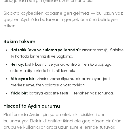
olduğunda belirgin şekilde uzun ömürlü olur.
Sıcakta kaybedilen kapasite geri gelmez — bu, uzun yaz
geçiren Aydın'da bataryanın gerçek ömrünü belirleyen
etken.
Bakım takvimi
Haftalık (ova ve sulama yollarında):
zincir temizliği. Sahilde
iki haftada bir temizlik ve yağlama.
Her ay:
lastik basıncı ve yanak kontrolü, fren kolu boşluğu,
aktarma dişlilerinde birikinti kontrolü.
Altı ayda bir:
zincir uzama ölçümü, aktarma ayarı, jant
merkezleme, fren balatası, cıvata torkları.
Yılda bir:
batarya kapasite testi — tercihen yaz sonunda.
Hiscoot'ta Aydın durumu
Platformda Aydın için şu an elektrikli bisiklet ilanı
bulunmuyor. Elektrikli bisiklet ikinci ele geç düşen bir ürün
grubu ve kullanıcılar aracı uzun süre ellerinde tutuyor.