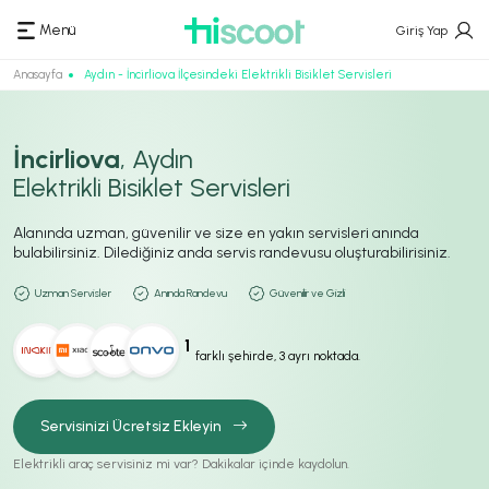
Menü
Giriş Yap
Anasayfa
Aydın - İncirliova İlçesindeki Elektrikli Bisiklet Servisleri
İncirliova
, Aydın
Elektrikli Bisiklet Servisleri
Alanında uzman, güvenilir ve size en yakın servisleri anında
bulabilirsiniz. Dilediğiniz anda servis randevusu oluşturabilirisiniz.
Uzman Servisler
Anında Randevu
Güvenilir ve Gizli
1
farklı şehirde, 3 ayrı noktada.
Servisinizi Ücretsiz Ekleyin
Elektrikli araç servisiniz mi var? Dakikalar içinde kaydolun.