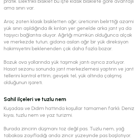
pratik. Elektrikli bisiklet bu işte klasik bisiklete göre avantajlı
ama sınırı var.
Araç zaten klasik bisikletten ağır; üreticinin belirttiği azami
yük sınırı aşıldığında ilk kırılan yer genelde arka jant ya da
taşıyıcı bağlantısı oluyor. Ağırlığı mümkün olduğunca alçak
ve merkezde tutun; gidona asılan ağır bir yük direksiyon
hakimiyetini beklenenden çok daha fazla bozar.
Bozuk ova yollarında yük taşımak jantı ayrıca zorluyor.
Hasat sezonu sonunda jant merkezlemesi yaptırın ve jant
tellerini kontrol ettirin; gevşek tel, yük altında çalışmış
olduğunun işareti.
Sahil ilçeleri ve tuzlu nem
Kuşadası ve Didim hattında koşullar tamamen farklı. Deniz
kıyısı, tuzlu nem ve yaz turizmi.
Burada zincirin düşmanı toz değil pas. Tuzlu nem, yağ
tabakası zayıfladığı anda zincir yüzeyinde pas başlatıyor.