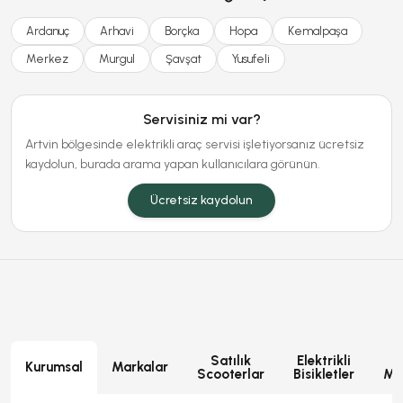
Ardanuç
Arhavi
Borçka
Hopa
Kemalpaşa
Merkez
Murgul
Şavşat
Yusufeli
Servisiniz mi var?
Artvin bölgesinde elektrikli araç servisi işletiyorsanız ücretsiz
kaydolun, burada arama yapan kullanıcılara görünün.
Ücretsiz kaydolun
Satılık
Elektrikli
E
Kurumsal
Markalar
Scooterlar
Bisikletler
Mot