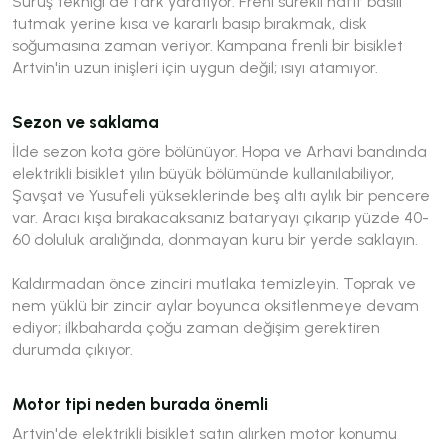
Sürüş tekniği de fark yaratıyor. Freni sürekli hafif basılı
tutmak yerine kısa ve kararlı basıp bırakmak, disk
soğumasına zaman veriyor. Kampana frenli bir bisiklet
Artvin'in uzun inişleri için uygun değil; ısıyı atamıyor.
Sezon ve saklama
İlde sezon kota göre bölünüyor. Hopa ve Arhavi bandında
elektrikli bisiklet yılın büyük bölümünde kullanılabiliyor,
Şavşat ve Yusufeli yükseklerinde beş altı aylık bir pencere
var. Aracı kışa bırakacaksanız bataryayı çıkarıp yüzde 40-
60 doluluk aralığında, donmayan kuru bir yerde saklayın.
Kaldırmadan önce zinciri mutlaka temizleyin. Toprak ve
nem yüklü bir zincir aylar boyunca oksitlenmeye devam
ediyor; ilkbaharda çoğu zaman değişim gerektiren
durumda çıkıyor.
Motor tipi neden burada önemli
Artvin'de elektrikli bisiklet satın alırken motor konumu