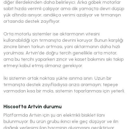
diğer illerdekinden daha belirleyici. Arka göbek motorlar
sabit hızda verimli çalışıyor ama dik yamaçta devri düşüp
yük altında ısınıyor; ısındıkça verimi azalıyor ve tırmanışın
ortasında destek zayıflıyor.
Orta motorlu sistemler ise aktarmanın vitesini
kullanabildiği için tırmanışta devrini koruyor. Bunun karşılığı
zincire binen torkun artması, yani aktarmanın daha hızlı
yorulması. Artvin'de doğru tercih genellikle orta motor,
ama bu tercihi yaparken zincir ve kaset bakımını sıkı takip
etmeyi kabul etmiş olmanız gerekiyor.
İki sistemin ortak noktası yükte ısınma sınırı. Uzun bir
tırmanışta destek zayıfladıysa arıza aramayın; tepeye
varmadan kısa bir mola, sistemin toparlanması için yeterli.
Hiscoot'ta Artvin durumu
Platformda Artvin için şu an elektrikli bisiklet ilanı
bulunmuyor. Bu ürün grubu ikinci ele geç düşüyor ve ilin
dağınık yerleşimi ilan hacminin oluşmasını geciktiriyor.