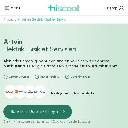
Menü
Giriş Yap
Anasayfa
Artvin Elektrikli Bisiklet Servisi
Artvin
Elektrikli Bisiklet Servisleri
Alanında uzman, güvenilir ve size en yakın servisleri anında
bulabilirsiniz. Dilediğiniz anda servis randevusu oluşturabilirisiniz.
Uzman Servisler
Anında Randevu
Güvenilir ve Gizli
1
farklı şehirde, 3 ayrı noktada.
Servisinizi Ücretsiz Ekleyin
Elektrikli araç servisiniz mi var? Dakikalar içinde kaydolun.