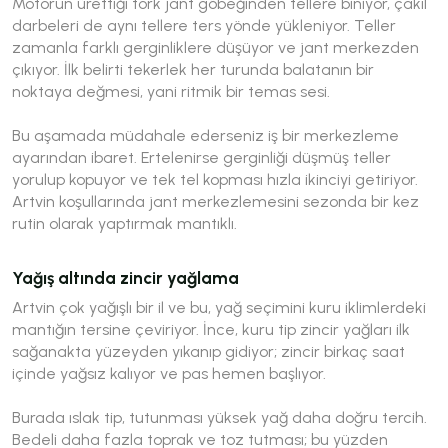
Motorun ürettiği tork jant göbeğinden tellere biniyor, çakıl
darbeleri de aynı tellere ters yönde yükleniyor. Teller
zamanla farklı gerginliklere düşüyor ve jant merkezden
çıkıyor. İlk belirti tekerlek her turunda balatanın bir
noktaya değmesi, yani ritmik bir temas sesi.
Bu aşamada müdahale ederseniz iş bir merkezleme
ayarından ibaret. Ertelenirse gerginliği düşmüş teller
yorulup kopuyor ve tek tel kopması hızla ikinciyi getiriyor.
Artvin koşullarında jant merkezlemesini sezonda bir kez
rutin olarak yaptırmak mantıklı.
Yağış altında zincir yağlama
Artvin çok yağışlı bir il ve bu, yağ seçimini kuru iklimlerdeki
mantığın tersine çeviriyor. İnce, kuru tip zincir yağları ilk
sağanakta yüzeyden yıkanıp gidiyor; zincir birkaç saat
içinde yağsız kalıyor ve pas hemen başlıyor.
Burada ıslak tip, tutunması yüksek yağ daha doğru tercih.
Bedeli daha fazla toprak ve toz tutması; bu yüzden