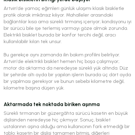
Artvin'de yamaç eğimleri günlük ulaşımı klasik bisikletle
pratik olarak imkânsız kılıyor. Mahalleler arasındaki
bağlantılar kısa ama sürekli tırmanış içeriyor; kondisyonu iyi
bir sürücü bile işe terlemiş varmayı göze almak zorunda.
Elektrikli bisiklet burada bir konfor tercihi değil, aracı
kullanılabilir kılan tek unsur.
Bu gerekçe aynı zamanda ilin bakım profilini belirliyor.
Artvin'de elektrikli bisiklet hemen hiç boşa çalışmıyor;
motor da aktarma da neredeyse sürekli yük altında. Düz
bir şehirde altı ayda bir yapılan işlerin burada üç dört ayda
bir yapılması gerekiyor ve bunun sebebi kilometre değil,
kilometre başına düşen yük.
Aktarmada tek noktada biriken aşınma
Sürekli tırmanan bir güzergâhta sürücü kasetin en büyük
dişlisinden neredeyse hiç çıkmıyor. Sonuç, bisiklet
ustalarının aşina olduğu ama kullanıcının fark etmediği bir
tablo: kasetin bir dişlisi tamamen bitmiş, diğerleri