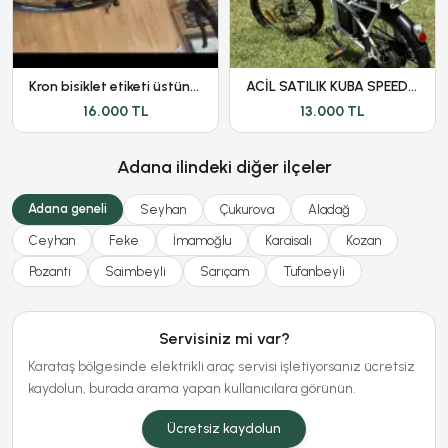
Kron bisiklet etiketi üstünde hatasız ayarında
ACİL SATILIK KUBA SPEEDLİGHT
16.000 TL
13.000 TL
Adana ilindeki diğer ilçeler
Adana geneli
Seyhan
Çukurova
Aladağ
Ceyhan
Feke
İmamoğlu
Karaisalı
Kozan
Pozantı
Saimbeyli
Sarıçam
Tufanbeyli
Servisiniz mi var?
Karataş bölgesinde elektrikli araç servisi işletiyorsanız ücretsiz
kaydolun, burada arama yapan kullanıcılara görünün.
Ücretsiz kaydolun