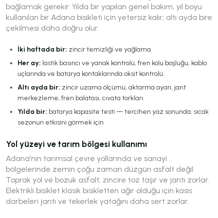
bağlamak gerekir. Yılda bir yapılan genel bakım, yıl boyu
kullanılan bir Adana bisikleti için yetersiz kalır; altı ayda bire
çekilmesi daha doğru olur.
İki haftada bir:
zincir temizliği ve yağlama.
Her ay:
lastik basıncı ve yanak kontrolü, fren kolu boşluğu, kablo
uçlarında ve batarya kontaklarında oksit kontrolü.
Altı ayda bir:
zincir uzama ölçümü, aktarma ayarı, jant
merkezleme, fren balatası, cıvata torkları.
Yılda bir:
batarya kapasite testi — tercihen yaz sonunda, sıcak
sezonun etkisini görmek için.
Yol yüzeyi ve tarım bölgesi kullanımı
Adana'nın tarımsal çevre yollarında ve sanayi
bölgelerinde zemin çoğu zaman düzgün asfalt değil.
Toprak yol ve bozuk asfalt, zincire toz taşır ve jantı zorlar.
Elektrikli bisiklet klasik bisikletten ağır olduğu için kasis
darbeleri jantı ve tekerlek yatağını daha sert zorlar.