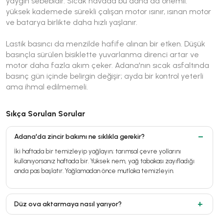
yaygın sebebidir. Sıcak havada bu daha da önemli:
yüksek kademede sürekli çalışan motor ısınır, ısınan motor
ve batarya birlikte daha hızlı yaşlanır.
Lastik basıncı da menzilde hafife alınan bir etken. Düşük
basınçla sürülen bisiklette yuvarlanma direnci artar ve
motor daha fazla akım çeker. Adana'nın sıcak asfaltında
basınç gün içinde belirgin değişir; ayda bir kontrol yeterli
ama ihmal edilmemeli.
Sıkça Sorulan Sorular
Adana'da zincir bakımı ne sıklıkla gerekir?
İki haftada bir temizleyip yağlayın; tarımsal çevre yollarını
kullanıyorsanız haftada bir. Yüksek nem, yağ tabakası zayıfladığı
anda pas başlatır. Yağlamadan önce mutlaka temizleyin.
Düz ova aktarmaya nasıl yarıyor?