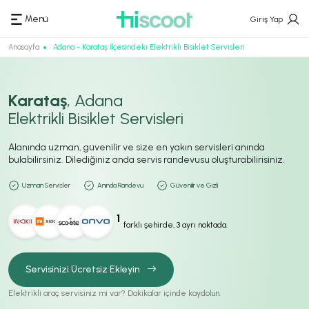
Menü
Giriş Yap
Anasayfa
Adana - Karataş İlçesindeki Elektrikli Bisiklet Servisleri
Karataş
, Adana
Elektrikli Bisiklet Servisleri
Alanında uzman, güvenilir ve size en yakın servisleri anında
bulabilirsiniz. Dilediğiniz anda servis randevusu oluşturabilirisiniz.
Uzman Servisler
Anında Randevu
Güvenilir ve Gizli
1
farklı şehirde, 3 ayrı noktada.
Servisinizi Ücretsiz Ekleyin
Elektrikli araç servisiniz mi var? Dakikalar içinde kaydolun.