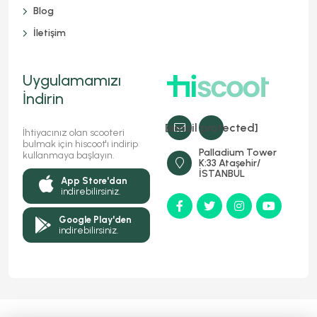
Blog
İletişim
Uygulamamızı
İndirin
[email protected]
İhtiyacınız olan scooteri
bulmak için hiscoot'ı indirip
Palladium Tower
kullanmaya başlayın.
K:33 Ataşehir/
İSTANBUL
App Store'dan
indirebilirsiniz.
Google Play'den
indirebilirsiniz.