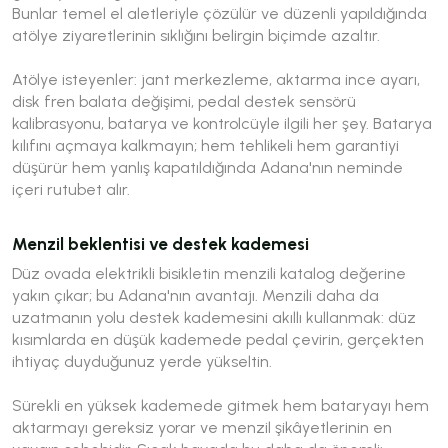
Bunlar temel el aletleriyle çözülür ve düzenli yapıldığında
atölye ziyaretlerinin sıklığını belirgin biçimde azaltır.
Atölye isteyenler: jant merkezleme, aktarma ince ayarı,
disk fren balata değişimi, pedal destek sensörü
kalibrasyonu, batarya ve kontrolcüyle ilgili her şey. Batarya
kılıfını açmaya kalkmayın; hem tehlikeli hem garantiyi
düşürür hem yanlış kapatıldığında Adana'nın neminde
içeri rutubet alır.
Menzil beklentisi ve destek kademesi
Düz ovada elektrikli bisikletin menzili katalog değerine
yakın çıkar; bu Adana'nın avantajı. Menzili daha da
uzatmanın yolu destek kademesini akıllı kullanmak: düz
kısımlarda en düşük kademede pedal çevirin, gerçekten
ihtiyaç duyduğunuz yerde yükseltin.
Sürekli en yüksek kademede gitmek hem bataryayı hem
aktarmayı gereksiz yorar ve menzil şikâyetlerinin en