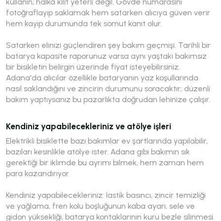
kullanın; halka kilit yeterli değil. Gövde numarasını
fotoğraflayıp saklamak hem satarken alıcıya güven verir
hem kayıp durumunda tek somut kanıt olur.
Satarken elinizi güçlendiren şey bakım geçmişi. Tarihli bir
batarya kapasite raporunuz varsa aynı yaştaki bakımsız
bir bisikletin belirgin üzerinde fiyat isteyebilirsiniz.
Adana'da alıcılar özellikle bataryanın yaz koşullarında
nasıl saklandığını ve zincirin durumunu soracaktır; düzenli
bakım yaptıysanız bu pazarlıkta doğrudan lehinize çalışır.
Kendiniz yapabilecekleriniz ve atölye işleri
Elektrikli bisiklette bazı bakımlar ev şartlarında yapılabilir,
bazıları kesinlikle atölye ister. Adana gibi bakımın sık
gerektiği bir iklimde bu ayrımı bilmek, hem zaman hem
para kazandırıyor.
Kendiniz yapabilecekleriniz: lastik basıncı, zincir temizliği
ve yağlama, fren kolu boşluğunun kaba ayarı, sele ve
gidon yüksekliği, batarya kontaklarının kuru bezle silinmesi.