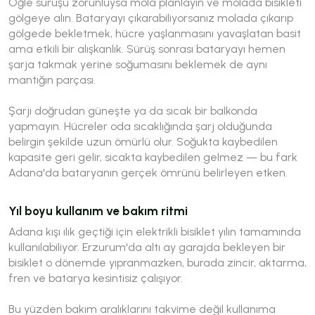
Öğle sürüşü zorunluysa mola planlayın ve molada bisikleti
gölgeye alın. Bataryayı çıkarabiliyorsanız molada çıkarıp
gölgede bekletmek, hücre yaşlanmasını yavaşlatan basit
ama etkili bir alışkanlık. Sürüş sonrası bataryayı hemen
şarja takmak yerine soğumasını beklemek de aynı
mantığın parçası.
Şarjı doğrudan güneşte ya da sıcak bir balkonda
yapmayın. Hücreler oda sıcaklığında şarj olduğunda
belirgin şekilde uzun ömürlü olur. Soğukta kaybedilen
kapasite geri gelir, sıcakta kaybedilen gelmez — bu fark
Adana'da bataryanın gerçek ömrünü belirleyen etken.
Yıl boyu kullanım ve bakım ritmi
Adana kışı ılık geçtiği için elektrikli bisiklet yılın tamamında
kullanılabiliyor. Erzurum'da altı ay garajda bekleyen bir
bisiklet o dönemde yıpranmazken, burada zincir, aktarma,
fren ve batarya kesintisiz çalışıyor.
Bu yüzden bakım aralıklarını takvime değil kullanıma