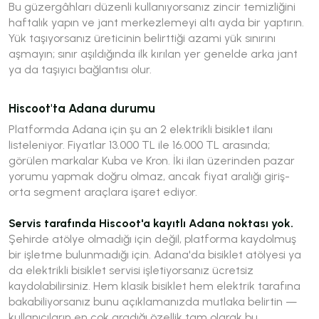
Bu güzergâhları düzenli kullanıyorsanız zincir temizliğini
haftalık yapın ve jant merkezlemeyi altı ayda bir yaptırın.
Yük taşıyorsanız üreticinin belirttiği azami yük sınırını
aşmayın; sınır aşıldığında ilk kırılan yer genelde arka jant
ya da taşıyıcı bağlantısı olur.
Hiscoot'ta Adana durumu
Platformda Adana için şu an 2 elektrikli bisiklet ilanı
listeleniyor. Fiyatlar 13.000 TL ile 16.000 TL arasında;
görülen markalar Kuba ve Kron. İki ilan üzerinden pazar
yorumu yapmak doğru olmaz, ancak fiyat aralığı giriş-
orta segment araçlara işaret ediyor.
Servis tarafında Hiscoot'a kayıtlı Adana noktası yok.
Şehirde atölye olmadığı için değil, platforma kaydolmuş
bir işletme bulunmadığı için. Adana'da bisiklet atölyesi ya
da elektrikli bisiklet servisi işletiyorsanız ücretsiz
kaydolabilirsiniz. Hem klasik bisiklet hem elektrik tarafına
bakabiliyorsanız bunu açıklamanızda mutlaka belirtin —
kullanıcıların en çok aradığı özellik tam olarak bu.