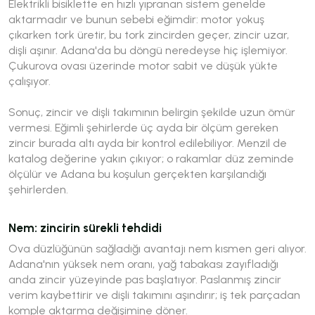
Elektrikli bisiklette en hızlı yıpranan sistem genelde
aktarmadır ve bunun sebebi eğimdir: motor yokuş
çıkarken tork üretir, bu tork zincirden geçer, zincir uzar,
dişli aşınır. Adana'da bu döngü neredeyse hiç işlemiyor.
Çukurova ovası üzerinde motor sabit ve düşük yükte
çalışıyor.
Sonuç, zincir ve dişli takımının belirgin şekilde uzun ömür
vermesi. Eğimli şehirlerde üç ayda bir ölçüm gereken
zincir burada altı ayda bir kontrol edilebiliyor. Menzil de
katalog değerine yakın çıkıyor; o rakamlar düz zeminde
ölçülür ve Adana bu koşulun gerçekten karşılandığı
şehirlerden.
Nem: zincirin sürekli tehdidi
Ova düzlüğünün sağladığı avantajı nem kısmen geri alıyor.
Adana'nın yüksek nem oranı, yağ tabakası zayıfladığı
anda zincir yüzeyinde pas başlatıyor. Paslanmış zincir
verim kaybettirir ve dişli takımını aşındırır; iş tek parçadan
komple aktarma değişimine döner.