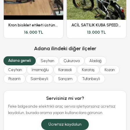
Kron bisiklet etiketi üstünde hatasız ayarında
ACİL SATILIK KUBA SPEEDLİGHT
16.000 TL
13.000 TL
Adana ilindeki diğer ilçeler
Adana geneli
Seyhan
Çukurova
Aladağ
Ceyhan
İmamoğlu
Karaisalı
Karataş
Kozan
Pozantı
Saimbeyli
Sarıçam
Tufanbeyli
Servisiniz mi var?
Feke bölgesinde elektrikli araç servisi işletiyorsanız ücretsiz
kaydolun, burada arama yapan kullanıcılara görünün.
Ücretsiz kaydolun