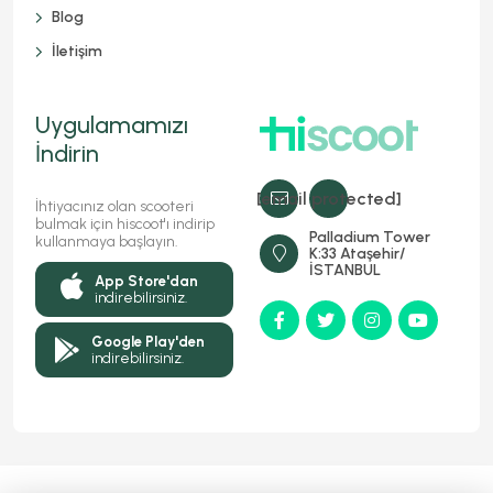
Blog
İletişim
Uygulamamızı
İndirin
[email protected]
İhtiyacınız olan scooteri
bulmak için hiscoot'ı indirip
Palladium Tower
kullanmaya başlayın.
K:33 Ataşehir/
İSTANBUL
App Store'dan
indirebilirsiniz.
Google Play'den
indirebilirsiniz.