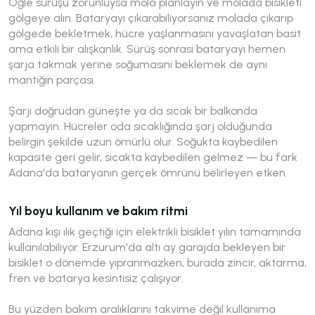
Öğle sürüşü zorunluysa mola planlayın ve molada bisikleti
gölgeye alın. Bataryayı çıkarabiliyorsanız molada çıkarıp
gölgede bekletmek, hücre yaşlanmasını yavaşlatan basit
ama etkili bir alışkanlık. Sürüş sonrası bataryayı hemen
şarja takmak yerine soğumasını beklemek de aynı
mantığın parçası.
Şarjı doğrudan güneşte ya da sıcak bir balkonda
yapmayın. Hücreler oda sıcaklığında şarj olduğunda
belirgin şekilde uzun ömürlü olur. Soğukta kaybedilen
kapasite geri gelir, sıcakta kaybedilen gelmez — bu fark
Adana'da bataryanın gerçek ömrünü belirleyen etken.
Yıl boyu kullanım ve bakım ritmi
Adana kışı ılık geçtiği için elektrikli bisiklet yılın tamamında
kullanılabiliyor. Erzurum'da altı ay garajda bekleyen bir
bisiklet o dönemde yıpranmazken, burada zincir, aktarma,
fren ve batarya kesintisiz çalışıyor.
Bu yüzden bakım aralıklarını takvime değil kullanıma