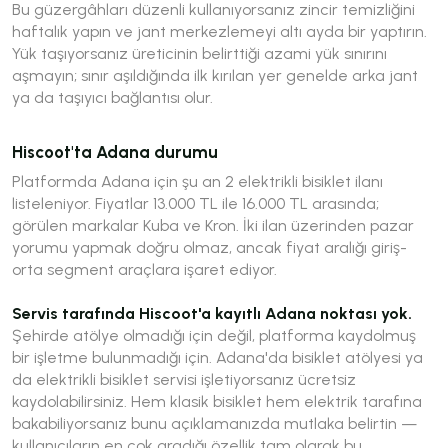
Bu güzergâhları düzenli kullanıyorsanız zincir temizliğini
haftalık yapın ve jant merkezlemeyi altı ayda bir yaptırın.
Yük taşıyorsanız üreticinin belirttiği azami yük sınırını
aşmayın; sınır aşıldığında ilk kırılan yer genelde arka jant
ya da taşıyıcı bağlantısı olur.
Hiscoot'ta Adana durumu
Platformda Adana için şu an 2 elektrikli bisiklet ilanı
listeleniyor. Fiyatlar 13.000 TL ile 16.000 TL arasında;
görülen markalar Kuba ve Kron. İki ilan üzerinden pazar
yorumu yapmak doğru olmaz, ancak fiyat aralığı giriş-
orta segment araçlara işaret ediyor.
Servis tarafında Hiscoot'a kayıtlı Adana noktası yok.
Şehirde atölye olmadığı için değil, platforma kaydolmuş
bir işletme bulunmadığı için. Adana'da bisiklet atölyesi ya
da elektrikli bisiklet servisi işletiyorsanız ücretsiz
kaydolabilirsiniz. Hem klasik bisiklet hem elektrik tarafına
bakabiliyorsanız bunu açıklamanızda mutlaka belirtin —
kullanıcıların en çok aradığı özellik tam olarak bu.