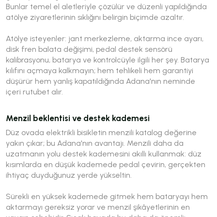
Bunlar temel el aletleriyle çözülür ve düzenli yapıldığında
atölye ziyaretlerinin sıklığını belirgin biçimde azaltır.
Atölye isteyenler: jant merkezleme, aktarma ince ayarı,
disk fren balata değişimi, pedal destek sensörü
kalibrasyonu, batarya ve kontrolcüyle ilgili her şey. Batarya
kılıfını açmaya kalkmayın; hem tehlikeli hem garantiyi
düşürür hem yanlış kapatıldığında Adana'nın neminde
içeri rutubet alır.
Menzil beklentisi ve destek kademesi
Düz ovada elektrikli bisikletin menzili katalog değerine
yakın çıkar; bu Adana'nın avantajı. Menzili daha da
uzatmanın yolu destek kademesini akıllı kullanmak: düz
kısımlarda en düşük kademede pedal çevirin, gerçekten
ihtiyaç duyduğunuz yerde yükseltin.
Sürekli en yüksek kademede gitmek hem bataryayı hem
aktarmayı gereksiz yorar ve menzil şikâyetlerinin en