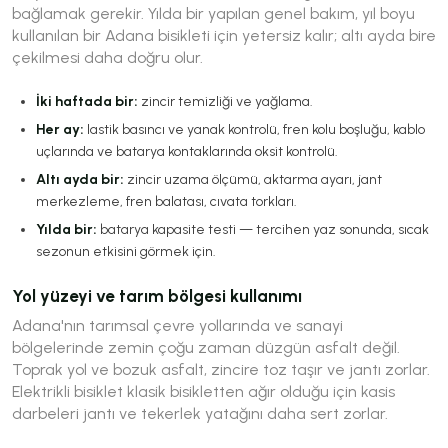
bağlamak gerekir. Yılda bir yapılan genel bakım, yıl boyu
kullanılan bir Adana bisikleti için yetersiz kalır; altı ayda bire
çekilmesi daha doğru olur.
İki haftada bir:
zincir temizliği ve yağlama.
Her ay:
lastik basıncı ve yanak kontrolü, fren kolu boşluğu, kablo
uçlarında ve batarya kontaklarında oksit kontrolü.
Altı ayda bir:
zincir uzama ölçümü, aktarma ayarı, jant
merkezleme, fren balatası, cıvata torkları.
Yılda bir:
batarya kapasite testi — tercihen yaz sonunda, sıcak
sezonun etkisini görmek için.
Yol yüzeyi ve tarım bölgesi kullanımı
Adana'nın tarımsal çevre yollarında ve sanayi
bölgelerinde zemin çoğu zaman düzgün asfalt değil.
Toprak yol ve bozuk asfalt, zincire toz taşır ve jantı zorlar.
Elektrikli bisiklet klasik bisikletten ağır olduğu için kasis
darbeleri jantı ve tekerlek yatağını daha sert zorlar.