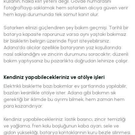
kullanın; halka kilit yeterli değil. Gövde numarasını
fotoğraflayıp saklamak hem satarken alıcıya güven verir
hem kayıp durumunda tek somut kanıt olur.
Satarken elinizi güçlendiren şey bakım geçmişi. Tarihli bir
batarya kapasite raporunuz varsa aynı yaştaki bakımsız
bir bisikletin belirgin üzerinde fiyat isteyebilirsiniz.
Adana'da alıcılar özellikle bataryanın yaz koşullarında
nasıl saklandığını ve zincirin durumunu soracaktır; düzenli
bakım yaptıysanız bu pazarlıkta doğrudan lehinize çalışır.
Kendiniz yapabilecekleriniz ve atölye işleri
Elektrikli bisiklette bazı bakımlar ev şartlarında yapılabilir,
bazıları kesinlikle atölye ister. Adana gibi bakımın sık
gerektiği bir iklimde bu ayrımı bilmek, hem zaman hem
para kazandırıyor.
Kendiniz yapabilecekleriniz: lastik basıncı, zincir temizliği
ve yağlama, fren kolu boşluğunun kaba ayarı, sele ve
gidon yüksekliği, batarya kontaklarının kuru bezle silinmesi.