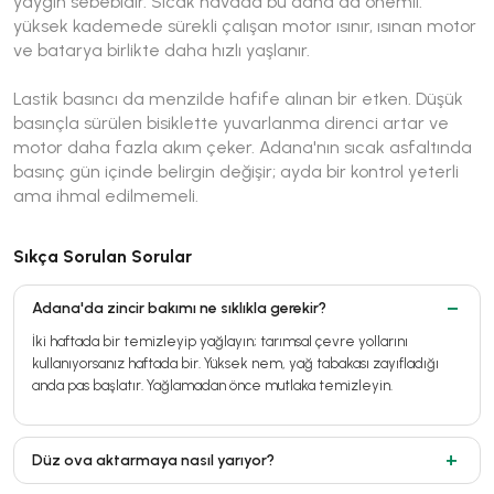
yaygın sebebidir. Sıcak havada bu daha da önemli:
yüksek kademede sürekli çalışan motor ısınır, ısınan motor
ve batarya birlikte daha hızlı yaşlanır.
Lastik basıncı da menzilde hafife alınan bir etken. Düşük
basınçla sürülen bisiklette yuvarlanma direnci artar ve
motor daha fazla akım çeker. Adana'nın sıcak asfaltında
basınç gün içinde belirgin değişir; ayda bir kontrol yeterli
ama ihmal edilmemeli.
Sıkça Sorulan Sorular
Adana'da zincir bakımı ne sıklıkla gerekir?
İki haftada bir temizleyip yağlayın; tarımsal çevre yollarını
kullanıyorsanız haftada bir. Yüksek nem, yağ tabakası zayıfladığı
anda pas başlatır. Yağlamadan önce mutlaka temizleyin.
Düz ova aktarmaya nasıl yarıyor?