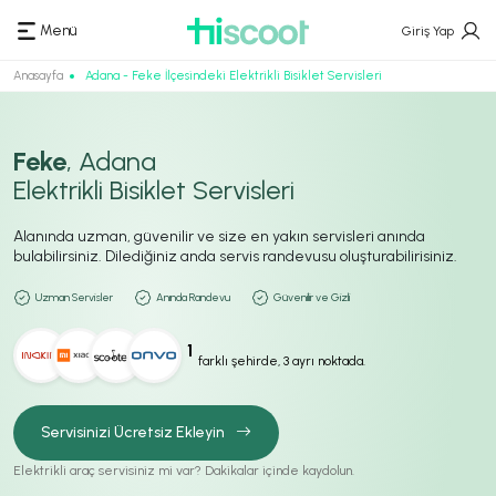
Menü
Giriş Yap
Anasayfa
Adana - Feke İlçesindeki Elektrikli Bisiklet Servisleri
Feke
, Adana
Elektrikli Bisiklet Servisleri
Alanında uzman, güvenilir ve size en yakın servisleri anında
bulabilirsiniz. Dilediğiniz anda servis randevusu oluşturabilirisiniz.
Uzman Servisler
Anında Randevu
Güvenilir ve Gizli
1
farklı şehirde, 3 ayrı noktada.
Servisinizi Ücretsiz Ekleyin
Elektrikli araç servisiniz mi var? Dakikalar içinde kaydolun.