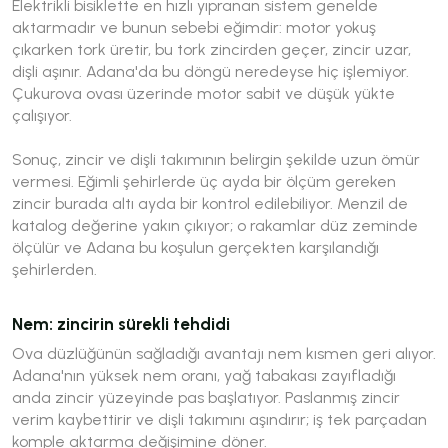
Elektrikli bisiklette en hızlı yıpranan sistem genelde
aktarmadır ve bunun sebebi eğimdir: motor yokuş
çıkarken tork üretir, bu tork zincirden geçer, zincir uzar,
dişli aşınır. Adana'da bu döngü neredeyse hiç işlemiyor.
Çukurova ovası üzerinde motor sabit ve düşük yükte
çalışıyor.
Sonuç, zincir ve dişli takımının belirgin şekilde uzun ömür
vermesi. Eğimli şehirlerde üç ayda bir ölçüm gereken
zincir burada altı ayda bir kontrol edilebiliyor. Menzil de
katalog değerine yakın çıkıyor; o rakamlar düz zeminde
ölçülür ve Adana bu koşulun gerçekten karşılandığı
şehirlerden.
Nem: zincirin sürekli tehdidi
Ova düzlüğünün sağladığı avantajı nem kısmen geri alıyor.
Adana'nın yüksek nem oranı, yağ tabakası zayıfladığı
anda zincir yüzeyinde pas başlatıyor. Paslanmış zincir
verim kaybettirir ve dişli takımını aşındırır; iş tek parçadan
komple aktarma değişimine döner.