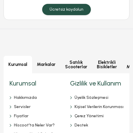
Ücretsiz kaydolun
Satılık
Elektrikli
E
Kurumsal
Markalar
Scooterlar
Bisikletler
Mot
Kurumsal
Gizlilik ve Kullanım
Hakkımızda
Üyelik Sözleşmesi
Servisler
Kişisel Verilerin Korunması
Fiyatlar
Çerez Yönetimi
Hiscoot'ta Neler Var?
Destek