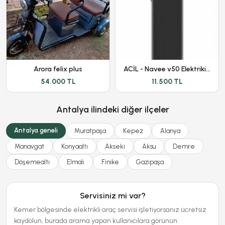
Arora felix plus
ACİL - Navee v50 Elektriki Scooter
54.000 TL
11.500 TL
Antalya ilindeki diğer ilçeler
Antalya geneli
Muratpaşa
Kepez
Alanya
Manavgat
Konyaaltı
Akseki
Aksu
Demre
Döşemealtı
Elmalı
Finike
Gazipaşa
Servisiniz mi var?
Kemer bölgesinde elektrikli araç servisi işletiyorsanız ücretsiz
kaydolun, burada arama yapan kullanıcılara görünün.