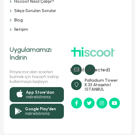
Hiscoot Nasıl Çalışır?
Sıkça Sorulan Sorular
Blog
İletişim
Uygulamamızı
İndirin
[email protected]
İhtiyacınız olan scooteri
bulmak için hiscoot'ı indirip
Palladium Tower
kullanmaya başlayın.
K:33 Ataşehir/
İSTANBUL
App Store'dan
indirebilirsiniz.
Google Play'den
indirebilirsiniz.