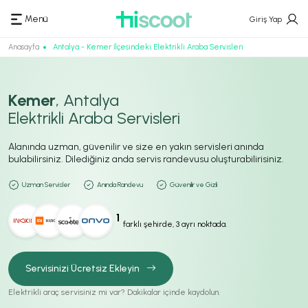
Menü
Giriş Yap
Anasayfa
Antalya - Kemer İlçesindeki Elektrikli Araba Servisleri
Kemer
, Antalya
Elektrikli Araba Servisleri
Alanında uzman, güvenilir ve size en yakın servisleri anında
bulabilirsiniz. Dilediğiniz anda servis randevusu oluşturabilirisiniz.
Uzman Servisler
Anında Randevu
Güvenilir ve Gizli
1
farklı şehirde, 3 ayrı noktada.
Servisinizi Ücretsiz Ekleyin
Elektrikli araç servisiniz mi var? Dakikalar içinde kaydolun.