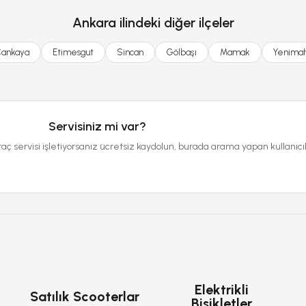
Ankara ilindeki diğer ilçeler
Çankaya
Etimesgut
Sincan
Gölbaşı
Mamak
Yenimah
Servisiniz mi var?
raç servisi işletiyorsanız ücretsiz kaydolun, burada arama yapan kullanıcı
Elektrikli
Satılık Scooterlar
Bisikletler