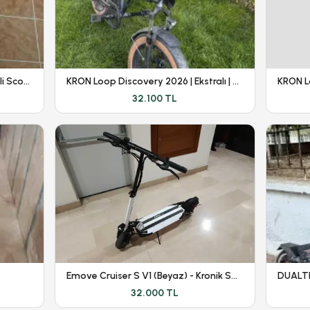
Segway Ninebot E2 Plus Elektirikli Scooter
KRON Loop Discovery 2026 | Ekstralı | Yeni Kasa |
32.100 TL
Emove Cruiser S V1 (Beyaz) - Kronik Sorunları Giderilmiştir
32.000 TL