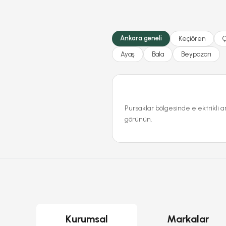
Ankara geneli
Keçiören
Ayaş
Bala
Beypazarı
Pursaklar bölgesinde elektrikli a
görünün.
Kurumsal
Markalar