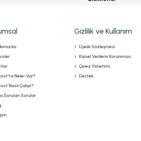
umsal
Gizlilik ve Kullanım
kımızda
Üyelik Sözleşmesi
isler
Kişisel Verilerin Korunması
tlar
Çerez Yönetimi
coot'ta Neler Var?
Destek
oot Nasıl Çalışır?
ça Sorulan Sorular
g
işim