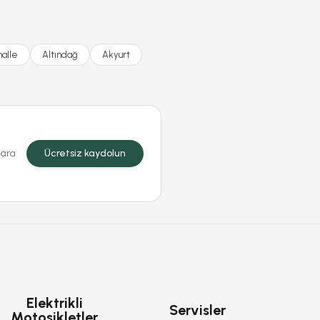
alle
Altındağ
Akyurt
lara
Ücretsiz kaydolun
Elektrikli
Servisler
Motosikletler