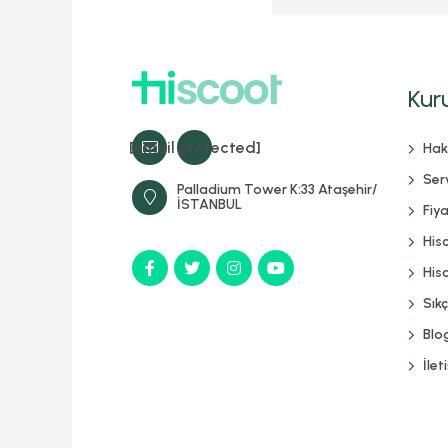
Kur
[email protected]
Hak
Serv
Palladium Tower K:33 Ataşehir/
İSTANBUL
Fiya
His
Hisc
Sık
Blo
İlet