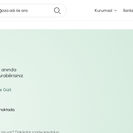
aza adı ile ara
Kurumsal
İlanla
i anında
abilirisiniz.
e Gizli
ı noktada.
iz mi var? Dakikalar içinde kaydolun.