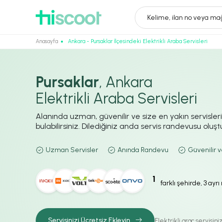
Kelime, ilan no veya mağ
Anasayfa
Ankara - Pursaklar İlçesindeki Elektrikli Araba Servisleri
Pursaklar
, Ankara
Elektrikli Araba Servisleri
Alanında uzman, güvenilir ve size en yakın servisler
bulabilirsiniz. Dilediğiniz anda servis randevusu oluştur
Uzman Servisler
Anında Randevu
Güvenilir v
1
farklı şehirde, 3 ayr
Servisinizi Ücretsiz Ekleyin
Elektrikli araç servisin