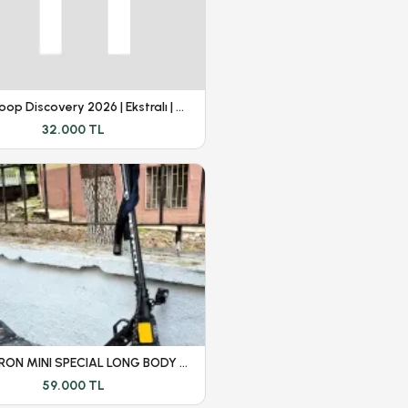
KRON Loop Discovery 2026 | Ekstralı | Yeni Kasa |
32.000 TL
DUALTRON MINI SPECIAL LONG BODY - DÜŞÜK KM - GARANTİLİ
59.000 TL