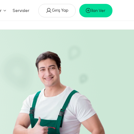
Giriş Yap
r
Servisler
İlan Ver