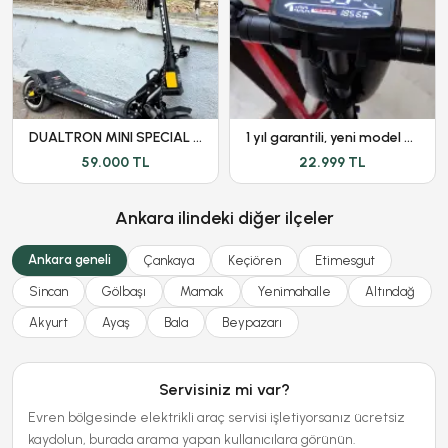
DUALTRON MINI SPECIAL LONG BODY - DÜŞÜK KM - GARANTİLİ
1 yıl garantili, yeni model Onvo ov-012 scooter
59.000 TL
22.999 TL
Ankara ilindeki diğer ilçeler
Ankara geneli
Çankaya
Keçiören
Etimesgut
Sincan
Gölbaşı
Mamak
Yenimahalle
Altındağ
Akyurt
Ayaş
Bala
Beypazarı
Servisiniz mi var?
Evren bölgesinde elektrikli araç servisi işletiyorsanız ücretsiz
kaydolun, burada arama yapan kullanıcılara görünün.