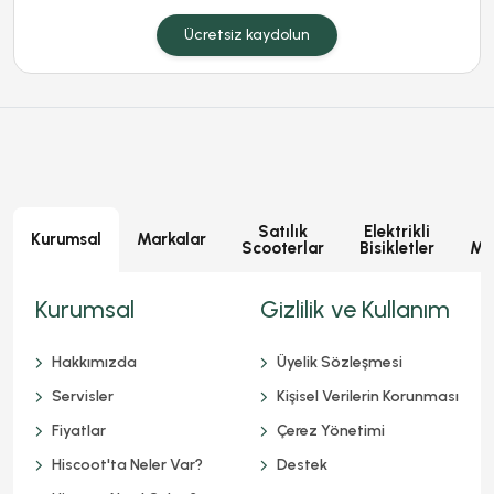
Ücretsiz kaydolun
Satılık
Elektrikli
E
Kurumsal
Markalar
Scooterlar
Bisikletler
Mot
Kurumsal
Gizlilik ve Kullanım
Hakkımızda
Üyelik Sözleşmesi
Servisler
Kişisel Verilerin Korunması
Fiyatlar
Çerez Yönetimi
Hiscoot'ta Neler Var?
Destek