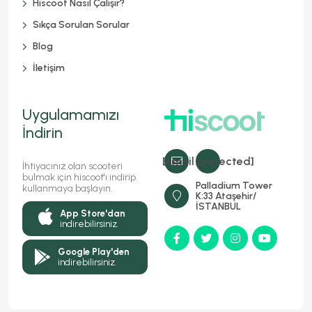
Hiscoot Nasıl Çalışır?
Sıkça Sorulan Sorular
Blog
İletişim
Uygulamamızı
İndirin
[email protected]
İhtiyacınız olan scooteri
bulmak için hiscoot'ı indirip
Palladium Tower
kullanmaya başlayın.
K:33 Ataşehir/
İSTANBUL
App Store'dan
indirebilirsiniz.
Google Play'den
indirebilirsiniz.