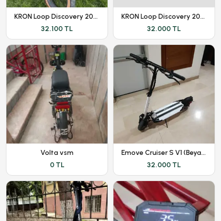
KRON Loop Discovery 2026 | Ekstralı | Yeni Kasa |
KRON Loop Discovery 2026 | Ekstralı | Yeni Kasa |
32.100 TL
32.000 TL
Volta vsm
Emove Cruiser S V1 (Beyaz) - Kronik Sorunları Giderilmiştir
0 TL
32.000 TL