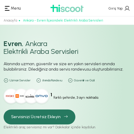
Menü
Giriş Yap
Anasayfa
Ankara - Evren İlçesindeki Elektrikli Araba Servisleri
Evren
, Ankara
Elektrikli Araba Servisleri
Alanında uzman, güvenilir ve size en yakın servisleri anında
bulabilirsiniz. Dilediğiniz anda servis randevusu oluşturabilirisiniz.
Uzman Servisler
Anında Randevu
Güvenilir ve Gizli
1
farklı şehirde, 3 ayrı noktada.
Servisinizi Ücretsiz Ekleyin
Elektrikli araç servisiniz mi var? Dakikalar içinde kaydolun.