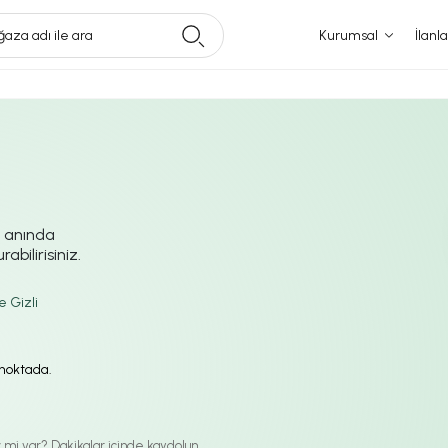
aza adı ile ara
Kurumsal
İlanla
i anında
abilirisiniz.
e Gizli
ı noktada.
iz mi var? Dakikalar içinde kaydolun.