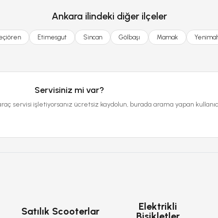
Ankara ilindeki diğer ilçeler
eçiören
Etimesgut
Sincan
Gölbaşı
Mamak
Yenimah
Servisiniz mi var?
araç servisi işletiyorsanız ücretsiz kaydolun, burada arama yapan kullanıc
Elektrikli
Satılık Scooterlar
Bisikletler