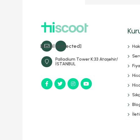
Kur
[email protected]
Hak
Serv
Palladium Tower K:33 Ataşehir/
İSTANBUL
Fiya
His
Hisc
Sık
Blo
İlet