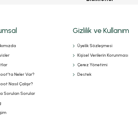
umsal
Gizlilik ve Kullanım
kımızda
Üyelik Sözleşmesi
isler
Kişisel Verilerin Korunması
tlar
Çerez Yönetimi
coot'ta Neler Var?
Destek
oot Nasıl Çalışır?
ça Sorulan Sorular
g
işim