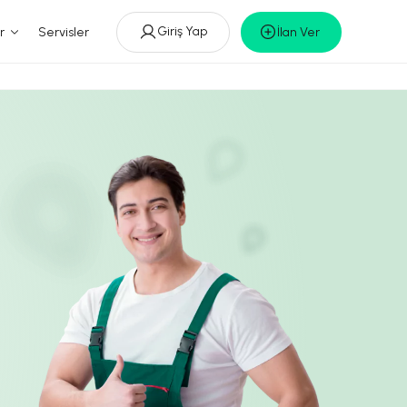
Giriş Yap
r
Servisler
İlan Ver