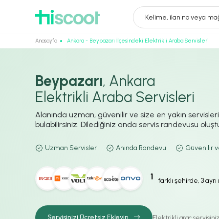
Kelime, ilan no veya mağ
Anasayfa
Ankara - Beypazarı İlçesindeki Elektrikli Araba Servisleri
Beypazarı
, Ankara
Elektrikli Araba Servisleri
Alanında uzman, güvenilir ve size en yakın servisler
bulabilirsiniz. Dilediğiniz anda servis randevusu oluştur
Uzman Servisler
Anında Randevu
Güvenilir v
1
farklı şehirde, 3 ayr
Servisinizi Ücretsiz Ekleyin
Elektrikli araç servisin