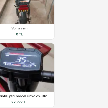
Volta vsm
0 TL
1 yıl garantili, yeni model Onvo ov-012 scooter
22.999 TL