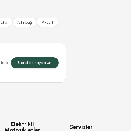
alle
Altındağ
Akyurt
ılara
Ücretsiz kaydolun
Elektrikli
Servisler
Motosikletler