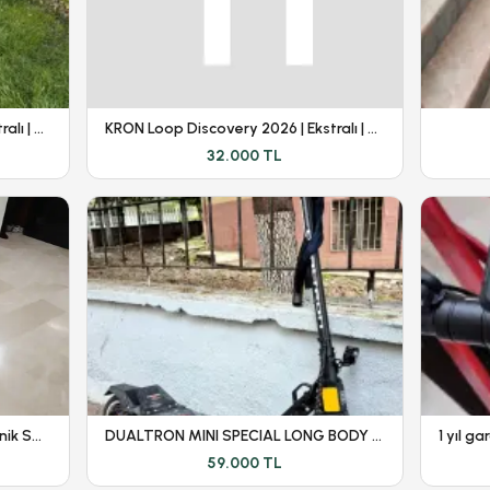
KRON Loop Discovery 2026 | Ekstralı | Yeni Kasa |
KRON Loop Discovery 2026 | Ekstralı | Yeni Kasa |
32.000 TL
Emove Cruiser S V1 (Beyaz) - Kronik Sorunları Giderilmiştir
DUALTRON MINI SPECIAL LONG BODY - DÜŞÜK KM - GARANTİLİ
59.000 TL