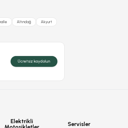
alle
Altındağ
Akyurt
Ücretsiz kaydolun
Elektrikli
Servisler
Motosikletler