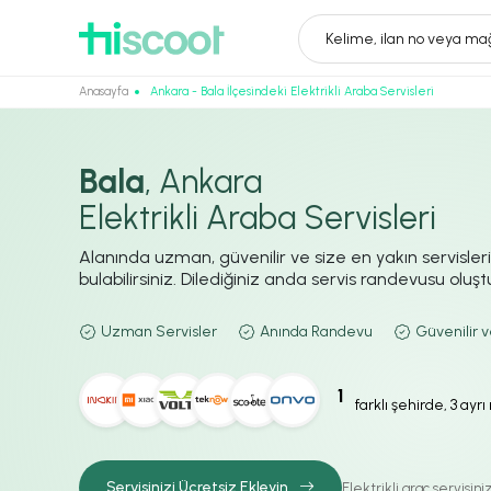
Kelime, ilan no veya mağ
Anasayfa
Ankara - Bala İlçesindeki Elektrikli Araba Servisleri
Bala
, Ankara
Elektrikli Araba Servisleri
Alanında uzman, güvenilir ve size en yakın servisler
bulabilirsiniz. Dilediğiniz anda servis randevusu oluştur
Uzman Servisler
Anında Randevu
Güvenilir v
1
farklı şehirde, 3 ayr
Servisinizi Ücretsiz Ekleyin
Elektrikli araç servisin