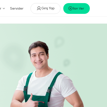
Giriş Yap
r
Servisler
İlan Ver