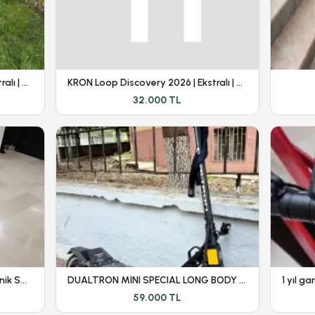
KRON Loop Discovery 2026 | Ekstralı | Yeni Kasa |
KRON Loop Discovery 2026 | Ekstralı | Yeni Kasa |
32.000 TL
Emove Cruiser S V1 (Beyaz) - Kronik Sorunları Giderilmiştir
DUALTRON MINI SPECIAL LONG BODY - DÜŞÜK KM - GARANTİLİ
59.000 TL