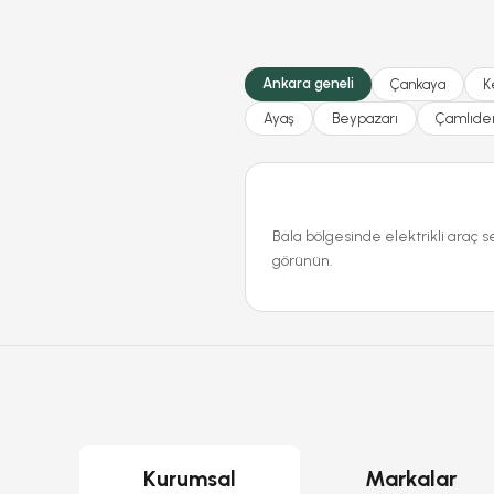
Ankara geneli
Çankaya
K
Ayaş
Beypazarı
Çamlıde
Bala bölgesinde elektrikli araç s
görünün.
Kurumsal
Markalar