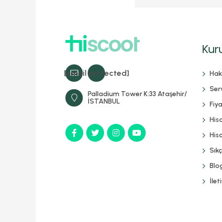
Kur
[email protected]
Hak
Serv
Palladium Tower K:33 Ataşehir/
İSTANBUL
Fiya
His
Hisc
Sık
Blo
İlet