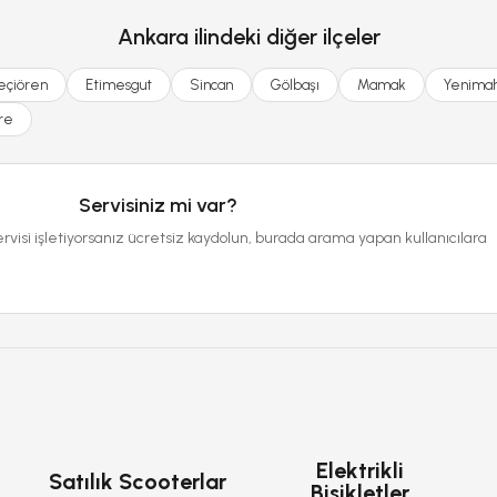
Ankara ilindeki diğer ilçeler
eçiören
Etimesgut
Sincan
Gölbaşı
Mamak
Yenimah
re
Servisiniz mi var?
ervisi işletiyorsanız ücretsiz kaydolun, burada arama yapan kullanıcılara
Elektrikli
Satılık Scooterlar
Bisikletler