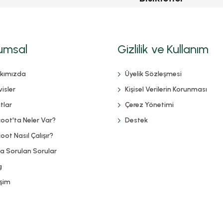
umsal
Gizlilik ve Kullanım
kımızda
Üyelik Sözleşmesi
isler
Kişisel Verilerin Korunması
tlar
Çerez Yönetimi
coot'ta Neler Var?
Destek
oot Nasıl Çalışır?
ça Sorulan Sorular
g
işim