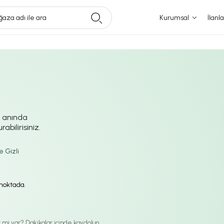
aza adı ile ara
Kurumsal
İlanla
i anında
abilirisiniz.
e Gizli
ı noktada.
iz mi var? Dakikalar içinde kaydolun.