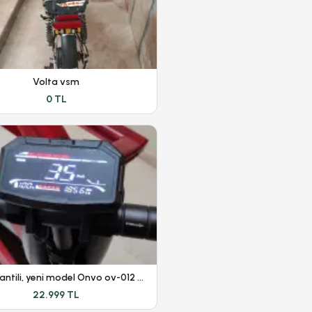
Volta vsm
0 TL
1 yıl garantili, yeni model Onvo ov-012 scooter
22.999 TL