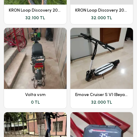
KRON Loop Discovery 2026 | Ekstralı | Yeni Kasa |
KRON Loop Discovery 2026 | Ekstralı | Yeni Kasa |
32.100 TL
32.000 TL
Volta vsm
Emove Cruiser S V1 (Beyaz) - Kronik Sorunları Giderilmiştir
0 TL
32.000 TL