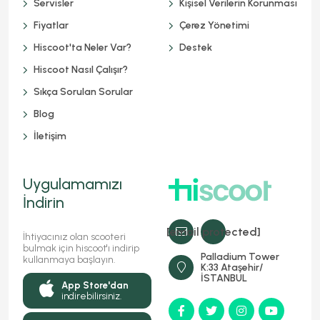
Servisler
Kişisel Verilerin Korunması
Fiyatlar
Çerez Yönetimi
Hiscoot'ta Neler Var?
Destek
Hiscoot Nasıl Çalışır?
Sıkça Sorulan Sorular
Blog
İletişim
Uygulamamızı
İndirin
[email protected]
İhtiyacınız olan scooteri
bulmak için hiscoot'ı indirip
Palladium Tower
kullanmaya başlayın.
K:33 Ataşehir/
İSTANBUL
App Store'dan
indirebilirsiniz.