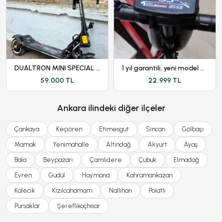
DUALTRON MINI SPECIAL LONG BODY - DÜŞÜK KM - GARANTİLİ
1 yıl garantili, yeni model Onvo ov-012 scooter
59.000 TL
22.999 TL
Ankara ilindeki diğer ilçeler
Çankaya
Keçiören
Etimesgut
Sincan
Gölbaşı
Mamak
Yenimahalle
Altındağ
Akyurt
Ayaş
Bala
Beypazarı
Çamlıdere
Çubuk
Elmadağ
Evren
Güdül
Haymana
Kahramankazan
Kalecik
Kızılcahamam
Nallıhan
Polatlı
Pursaklar
Şereflikoçhisar