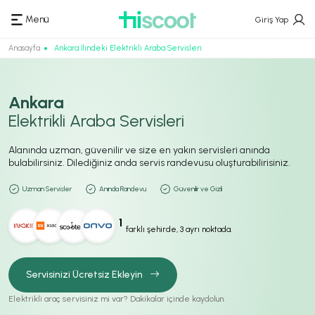
Menü
Giriş Yap
Anasayfa
Ankara İlindeki Elektrikli Araba Servisleri
Ankara
Elektrikli Araba Servisleri
Alanında uzman, güvenilir ve size en yakın servisleri anında
bulabilirsiniz. Dilediğiniz anda servis randevusu oluşturabilirisiniz.
Uzman Servisler
Anında Randevu
Güvenilir ve Gizli
1
farklı şehirde, 3 ayrı noktada.
Servisinizi Ücretsiz Ekleyin
Elektrikli araç servisiniz mi var? Dakikalar içinde kaydolun.