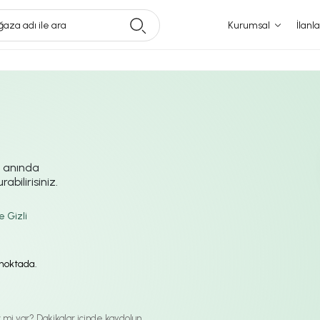
aza adı ile ara
Kurumsal
İlanla
i anında
abilirisiniz.
e Gizli
ı noktada.
iz mi var? Dakikalar içinde kaydolun.