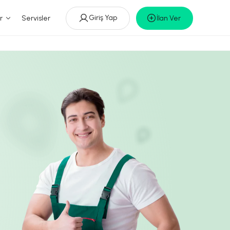
Giriş Yap
r
Servisler
İlan Ver