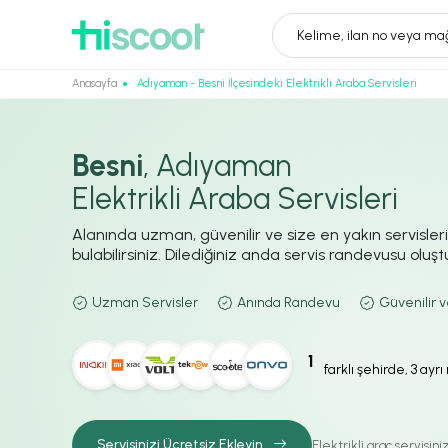
Kelime, ilan no veya mağ
Anasayfa
Adıyaman - Besni İlçesindeki Elektrikli Araba Servisleri
Besni
, Adıyaman
Elektrikli Araba Servisleri
Alanında uzman, güvenilir ve size en yakın servisler
bulabilirsiniz. Dilediğiniz anda servis randevusu oluştur
Uzman Servisler
Anında Randevu
Güvenilir v
1
farklı şehirde, 3 ayr
Servisinizi Ücretsiz Ekleyin
Elektrikli araç servisin