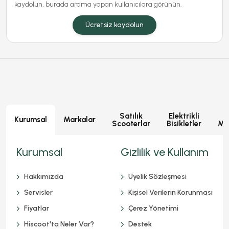
kaydolun, burada arama yapan kullanıcılara görünün.
Ücretsiz kaydolun
Satılık
Elektrikli
E
Kurumsal
Markalar
Scooterlar
Bisikletler
Mot
Kurumsal
Gizlilik ve Kullanım
Hakkımızda
Üyelik Sözleşmesi
Servisler
Kişisel Verilerin Korunması
Fiyatlar
Çerez Yönetimi
Hiscoot'ta Neler Var?
Destek