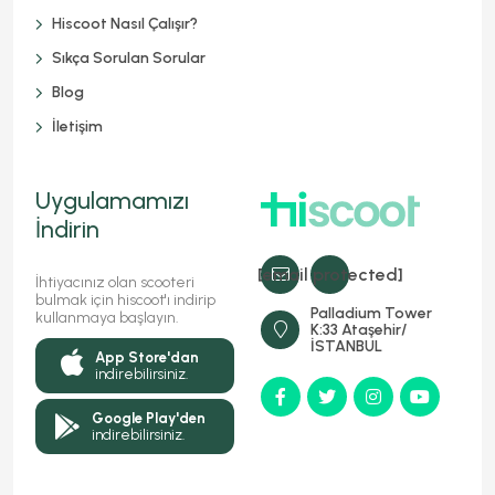
Hiscoot Nasıl Çalışır?
Sıkça Sorulan Sorular
Blog
İletişim
Uygulamamızı
İndirin
[email protected]
İhtiyacınız olan scooteri
bulmak için hiscoot'ı indirip
Palladium Tower
kullanmaya başlayın.
K:33 Ataşehir/
İSTANBUL
App Store'dan
indirebilirsiniz.
Google Play'den
indirebilirsiniz.