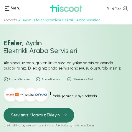
Menü
Giriş Yap
Anasayfa
Aydın - Efeler İlçesindeki Elektrikli Araba Servisleri
Efeler
, Aydın
Elektrikli Araba Servisleri
Alanında uzman, güvenilir ve size en yakın servisleri anında
bulabilirsiniz. Dilediğiniz anda servis randevusu oluşturabilirisiniz.
Uzman Servisler
Anında Randevu
Güvenilir ve Gizli
1
farklı şehirde, 3 ayrı noktada.
Servisinizi Ücretsiz Ekleyin
Elektrikli araç servisiniz mi var? Dakikalar içinde kaydolun.