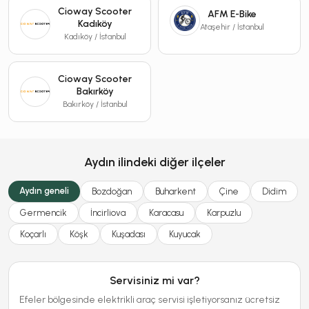
Cioway Scooter
AFM E-Bike
Kadıköy
Ataşehir / İstanbul
Kadıköy / İstanbul
Cioway Scooter
Bakırköy
Bakırköy / İstanbul
Aydın ilindeki diğer ilçeler
Aydın geneli
Bozdoğan
Buharkent
Çine
Didim
Germencik
İncirliova
Karacasu
Karpuzlu
Koçarlı
Köşk
Kuşadası
Kuyucak
Servisiniz mi var?
Efeler bölgesinde elektrikli araç servisi işletiyorsanız ücretsiz