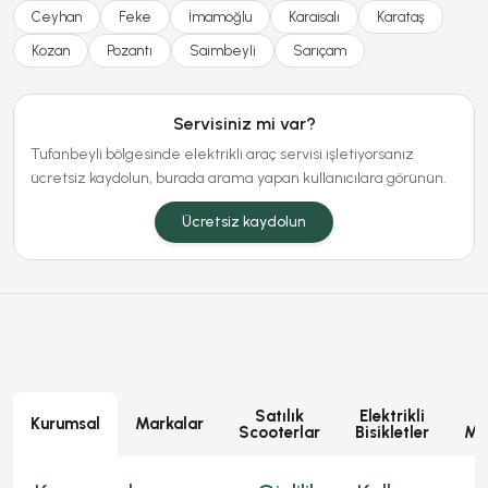
Ceyhan
Feke
İmamoğlu
Karaisalı
Karataş
Kozan
Pozantı
Saimbeyli
Sarıçam
Servisiniz mi var?
Tufanbeyli bölgesinde elektrikli araç servisi işletiyorsanız
ücretsiz kaydolun, burada arama yapan kullanıcılara görünün.
Ücretsiz kaydolun
Satılık
Elektrikli
E
Kurumsal
Markalar
Scooterlar
Bisikletler
Mot