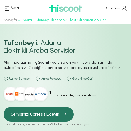
Menü
Giriş Yap
Anasayfa
Adana - Tufanbeyli İlçesindeki Elektrikli Araba Servisleri
Tufanbeyli
, Adana
Elektrikli Araba Servisleri
Alanında uzman, güvenilir ve size en yakın servisleri anında
bulabilirsiniz. Dilediğiniz anda servis randevusu oluşturabilirisiniz.
Uzman Servisler
Anında Randevu
Güvenilir ve Gizli
1
farklı şehirde, 3 ayrı noktada.
Servisinizi Ücretsiz Ekleyin
Elektrikli araç servisiniz mi var? Dakikalar içinde kaydolun.