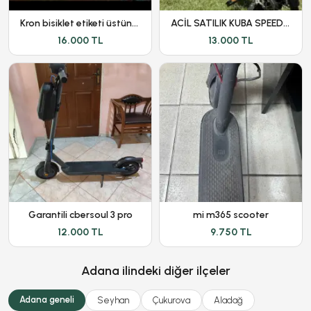
Kron bisiklet etiketi üstünde hatasız ayarında
ACİL SATILIK KUBA SPEEDLİGHT
16.000 TL
13.000 TL
Garantili cbersoul 3 pro
mi m365 scooter
12.000 TL
9.750 TL
Adana ilindeki diğer ilçeler
Adana geneli
Seyhan
Çukurova
Aladağ