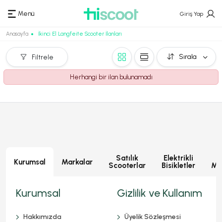
Menü
Giriş Yap
Anasayfa
İkinci El Langfeite Scooter İlanları
Sırala
Filtrele
Herhangi bir ilan bulunamadı
Satılık
Elektrikli
E
Kurumsal
Markalar
Scooterlar
Bisikletler
Mot
Kurumsal
Gizlilik ve Kullanım
Hakkımızda
Üyelik Sözleşmesi