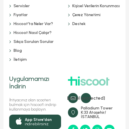
Servisler
Kişisel Verilerin Korunması
Fiyatlar
Çerez Yönetimi
Hiscoot'ta Neler Var?
Destek
Hiscoot Nasıl Çalışır?
Sıkça Sorulan Sorular
Blog
İletişim
Uygulamamızı
İndirin
[email protected]
İhtiyacınız olan scooteri
bulmak için hiscoot'ı indirip
Palladium Tower
kullanmaya başlayın.
K:33 Ataşehir/
İSTANBUL
App Store'dan
indirebilirsiniz.