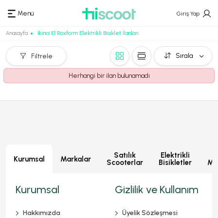
Menü
Giriş Yap
Anasayfa
İkinci El Roxform Elektrikli Bisiklet İlanları
Sırala
Filtrele
Herhangi bir ilan bulunamadı
Satılık
Elektrikli
E
Kurumsal
Markalar
Scooterlar
Bisikletler
Mot
Kurumsal
Gizlilik ve Kullanım
Hakkımızda
Üyelik Sözleşmesi