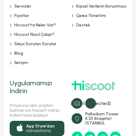
Servisler
Kişisel Verilerin Korunması
Fiyatlar
Çerez Yönetimi
Hiscoot'ta Neler Var?
Destek
Hiscoot Nasıl Çalışır?
Sıkça Sorulan Sorular
Blog
İletişim
Uygulamamızı
İndirin
[email protected]
İhtiyacınız olan scooteri
bulmak için hiscoot'ı indirip
Palladium Tower
kullanmaya başlayın.
K:33 Ataşehir/
İSTANBUL
App Store'dan
indirebilirsiniz.