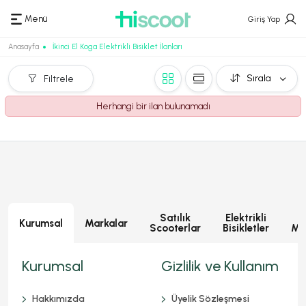
Menü
Giriş Yap
Anasayfa
İkinci El Koga Elektrikli Bisiklet İlanları
Sırala
Filtrele
Herhangi bir ilan bulunamadı
Satılık
Elektrikli
E
Kurumsal
Markalar
Scooterlar
Bisikletler
Mot
Kurumsal
Gizlilik ve Kullanım
Hakkımızda
Üyelik Sözleşmesi