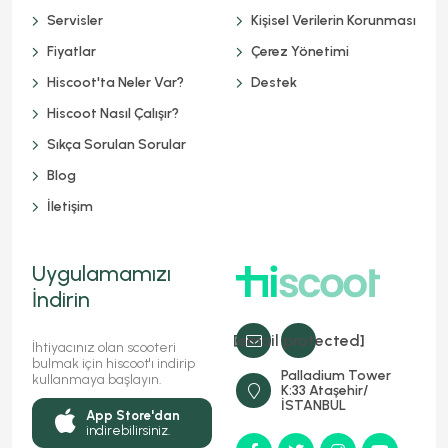
Servisler
Kişisel Verilerin Korunması
Fiyatlar
Çerez Yönetimi
Hiscoot'ta Neler Var?
Destek
Hiscoot Nasıl Çalışır?
Sıkça Sorulan Sorular
Blog
İletişim
Uygulamamızı
İndirin
[email protected]
İhtiyacınız olan scooteri
bulmak için hiscoot'ı indirip
Palladium Tower
kullanmaya başlayın.
K:33 Ataşehir/
İSTANBUL
App Store'dan
indirebilirsiniz.