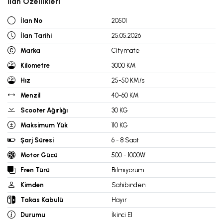
İlan Özellikleri
İlan No
20501
İlan Tarihi
25.05.2026
Marka
Citymate
Kilometre
3000 KM
Hız
25-50 KM/s
Menzil
40-60 KM
Scooter Ağırlığı
30 KG
Maksimum Yük
110 KG
Şarj Süresi
6 - 8 Saat
Motor Gücü
500 - 1000W
Fren Türü
Bilmiyorum
Kimden
Sahibinden
Takas Kabulü
Hayır
Durumu
İkinci El