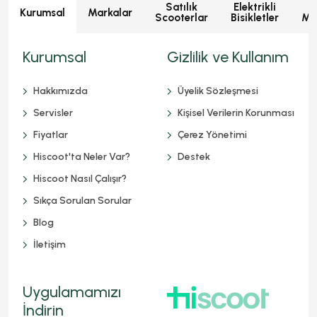
Satılık
Elektrikli
E
Kurumsal
Markalar
Scooterlar
Bisikletler
Mot
Kurumsal
Gizlilik ve Kullanım
Hakkımızda
Üyelik Sözleşmesi
Servisler
Kişisel Verilerin Korunması
Fiyatlar
Çerez Yönetimi
Hiscoot'ta Neler Var?
Destek
Hiscoot Nasıl Çalışır?
Sıkça Sorulan Sorular
Blog
İletişim
Uygulamamızı
İndirin