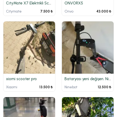
CityMate X7 Elektrikli Scooter
ONVORX5
Citymate
Onvo
7.500 ₺
43.000 ₺
xiomi scooter pro
Bataryası yeni değişen. Ninebot modeli
Xiaomi
Ninebot
13.500 ₺
12.500 ₺