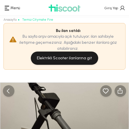
Menü
Giriş Yap
Anasayfa
Temiz Citymate Fire
Bu ilan satıldı
Bu sayfa arşiv amacıyla açık tutuluyor; ilan sahibiyle
iletişime geçemezsiniz. Aşağıdaki benzer ilanlara göz
atabilirsiniz.
Elektrikli Scooter ilanlarına git