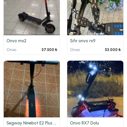
Onvo mx2
Sıfır onvo rx9
Onvo
Onvo
37.500 ₺
53.000 ₺
Segway Ninebot E2 Plus Elektirikli Scooter
Onvo RX7 Dolu