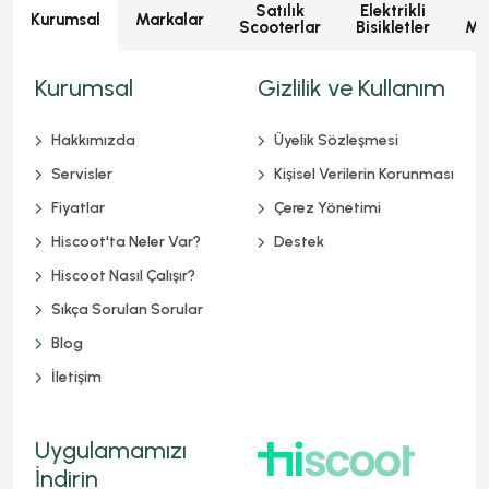
Satılık
Elektrikli
E
Kurumsal
Markalar
Scooterlar
Bisikletler
Mot
Kurumsal
Gizlilik ve Kullanım
Hakkımızda
Üyelik Sözleşmesi
Servisler
Kişisel Verilerin Korunması
Fiyatlar
Çerez Yönetimi
Hiscoot'ta Neler Var?
Destek
Hiscoot Nasıl Çalışır?
Sıkça Sorulan Sorular
Blog
İletişim
Uygulamamızı
İndirin