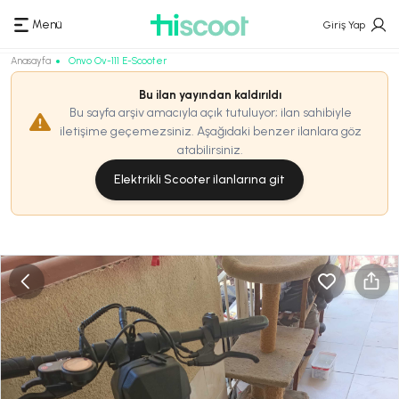
Menü
Giriş Yap
Anasayfa
Onvo Ov-111 E-Scooter
Bu ilan yayından kaldırıldı
Bu sayfa arşiv amacıyla açık tutuluyor; ilan sahibiyle
iletişime geçemezsiniz. Aşağıdaki benzer ilanlara göz
atabilirsiniz.
Elektrikli Scooter ilanlarına git