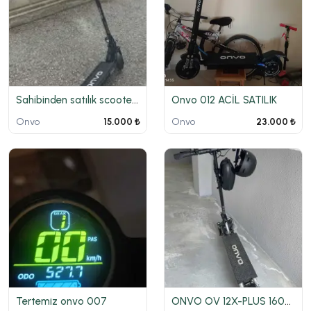
Sahibinden satılık scooter 3 farklı sürüş modu var
Onvo 012 ACİL SATILIK
Onvo
Onvo
15.000 ₺
23.000 ₺
Tertemiz onvo 007
ONVO OV 12X-PLUS 1600W 500KM'DE KUTULU FATURALI GARANTİLİ