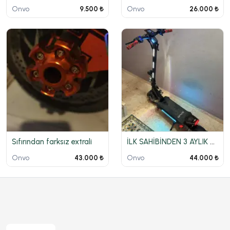
Onvo
Onvo
9.500 ₺
26.000 ₺
Sıfırından farksız extrali
İLK SAHİBİNDEN 3 AYLIK RX-04 GARANTİLİ FATURALI
Onvo
Onvo
43.000 ₺
44.000 ₺