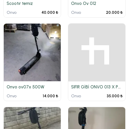
Scootır temiz
Onvo Ov 012
Onvo
Onvo
40.000 ₺
20.000 ₺
Onvo ov07x 500W
SIFIR GİBİ ONVO 013 X PLUS HATASIZ BOYASIZ
Onvo
Onvo
14.000 ₺
35.000 ₺