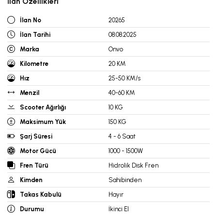
İlan Özellikleri
İlan No
20265
İlan Tarihi
08.08.2025
Marka
Onvo
Kilometre
20 KM
Hız
25-50 KM/s
Menzil
40-60 KM
Scooter Ağırlığı
10 KG
Maksimum Yük
150 KG
Şarj Süresi
4 - 6 Saat
Motor Gücü
1000 - 1500W
Fren Türü
Hidrolik Disk Fren
Kimden
Sahibinden
Takas Kabulü
Hayır
Durumu
İkinci El