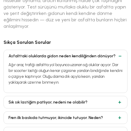
hissedilir oynama, aracın katlanmış hâlde çok taşındığını
gösteriyor. Test sürüşünü mutlaka oluklu bir asfaltta yapın
ve şerit değiştirirken gidonun kendi kendine dönme
eğilimini hissedin — düz ve yeni bir asfaltta bunların hiçbiri
anlaşılmıyor.
Sıkça Sorulan Sorular
Asfalttaki oluklarda gidon neden kendiliğinden dönüyor?
Ağır araç trafiği asfaltta yol boyunca uzanan sığ oluklar açıyor. Dar
bir scooter lastiği oluğun kenar çizgisine yandan bindiğinde kendini
o çizgiye kaptırıyor. Oluğu daima dik açıyla kesin, yandan
yaklaşarak üzerine binmeyin.
Sık sık lastiğim patlıyor, nedeni ne olabilir?
Fren ilk baskıda tutmuyor, ikincide tutuyor. Neden?