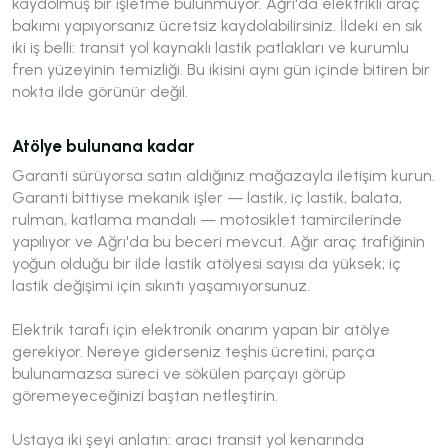
kaydolmuş bir işletme bulunmuyor. Ağrı'da elektrikli araç
bakımı yapıyorsanız ücretsiz kaydolabilirsiniz. İldeki en sık
iki iş belli: transit yol kaynaklı lastik patlakları ve kurumlu
fren yüzeyinin temizliği. Bu ikisini aynı gün içinde bitiren bir
nokta ilde görünür değil.
Atölye bulunana kadar
Garanti sürüyorsa satın aldığınız mağazayla iletişim kurun.
Garanti bittiyse mekanik işler — lastik, iç lastik, balata,
rulman, katlama mandalı — motosiklet tamircilerinde
yapılıyor ve Ağrı'da bu beceri mevcut. Ağır araç trafiğinin
yoğun olduğu bir ilde lastik atölyesi sayısı da yüksek; iç
lastik değişimi için sıkıntı yaşamıyorsunuz.
Elektrik tarafı için elektronik onarım yapan bir atölye
gerekiyor. Nereye giderseniz teşhis ücretini, parça
bulunamazsa süreci ve sökülen parçayı görüp
göremeyeceğinizi baştan netleştirin.
Ustaya iki şeyi anlatın: aracı transit yol kenarında