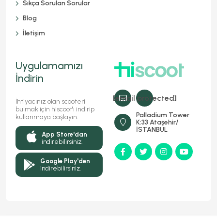
Sıkça Sorulan Sorular
Blog
İletişim
Uygulamamızı
İndirin
[email protected]
İhtiyacınız olan scooteri
bulmak için hiscoot'ı indirip
Palladium Tower
kullanmaya başlayın.
K:33 Ataşehir/
İSTANBUL
App Store'dan
indirebilirsiniz.
Google Play'den
indirebilirsiniz.