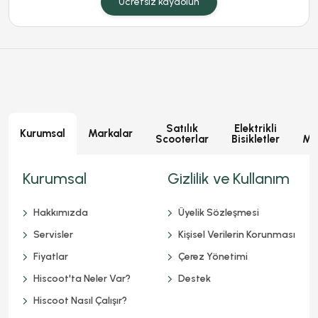
Ücretsiz kaydolun
Satılık
Elektrikli
E
Kurumsal
Markalar
Scooterlar
Bisikletler
Mot
Kurumsal
Gizlilik ve Kullanım
Hakkımızda
Üyelik Sözleşmesi
Servisler
Kişisel Verilerin Korunması
Fiyatlar
Çerez Yönetimi
Hiscoot'ta Neler Var?
Destek
Hiscoot Nasıl Çalışır?