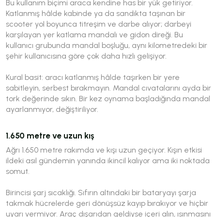
Bu kullanım biçimi araca kendine has bir yük getiriyor.
Katlanmış hâlde kabinde ya da sandıkta taşınan bir
scooter yol boyunca titreşim ve darbe alıyor; darbeyi
karşılayan yer katlama mandalı ve gidon direği. Bu
kullanıcı grubunda mandal boşluğu, aynı kilometredeki bir
şehir kullanıcısına göre çok daha hızlı gelişiyor.
Kural basit: aracı katlanmış hâlde taşırken bir yere
sabitleyin, serbest bırakmayın. Mandal cıvatalarını ayda bir
tork değerinde sıkın. Bir kez oynama başladığında mandal
ayarlanmıyor, değiştiriliyor.
1.650 metre ve uzun kış
Ağrı 1.650 metre rakımda ve kışı uzun geçiyor. Kışın etkisi
ildeki asıl gündemin yanında ikincil kalıyor ama iki noktada
somut.
Birincisi şarj sıcaklığı. Sıfırın altındaki bir bataryayı şarja
takmak hücrelerde geri dönüşsüz kayıp bırakıyor ve hiçbir
uyarı vermiyor. Araç dışarıdan geldiyse içeri alın, ısınmasını