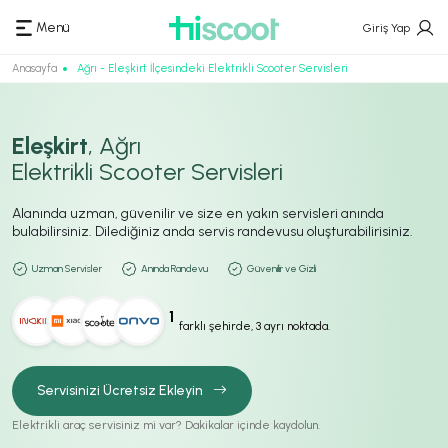
Menü
Giriş Yap
Anasayfa
Ağrı - Eleşkirt İlçesindeki Elektrikli Scooter Servisleri
Eleşkirt
, Ağrı
Elektrikli Scooter Servisleri
Alanında uzman, güvenilir ve size en yakın servisleri anında
bulabilirsiniz. Dilediğiniz anda servis randevusu oluşturabilirisiniz.
Uzman Servisler
Anında Randevu
Güvenilir ve Gizli
1
farklı şehirde, 3 ayrı noktada.
Servisinizi Ücretsiz Ekleyin
Elektrikli araç servisiniz mi var? Dakikalar içinde kaydolun.