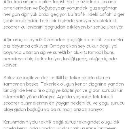
Ağrı, İran sınırına açılan transit hattın üzerinde. İlin ana
arterlerinden ve Doğubayazıt yönündeki güzergâhtan
her gün ağır yük aracı geçiyor. Bu trafik, ildeki asfaltı diğer
şehirlerdekinden farklı bir biçimde yoruyor ve elektrikli
scooter kullanıcısını doğrudan etkileyen bir sonuç üretiyor.
Ağır araçlar aynı iz üzerinden geçtiğinde asfalt zamanla
o iz boyunca çöküyor. Ortaya çıkan şey çukur değil, yol
boyunca uzanan sığ ve sürekli bir oluk. Otomobil bunu
neredeyse hiç fark etmiyor; lastiği geniş, oluğun içinde
kalıyor.
Sekiz-on inçlik ve dar lastikli bir tekerlek için durum
tamamen başka. Tekerlek oluğun kenar çizgisine yandan
bindiğinde kendini o çizgiye kaptırıyor ve gidon sürücünün
istemediği yöne dönüyor. Ağrı'da yaşanan tek taraflı
scooter düşmelerinin en yaygın nedeni bu ve çoğu sürücü
olayı gidon boşluğu ya da rulman arızası sanıyor.
Korunmanın yolu teknik değil, sürüş tekniğinde: oluğu dik
açıyla kesin, asla yandan yaklaşarak üzerine binmeyin.