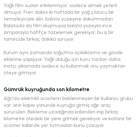
Yağlı film sudan etkilenmiyor; sadece silmek yeterli
olmuyor. Fren diskini iki haftada bir yağ çözücü bir
temizleyiciyle silin, balata yüzeyine dokunmadan.
Balatada da film oluşmuşsa balata yüzeyini ince
zımparayla hafifçe tazelemek gerekiyor; bu iş bir
tamircide birkaç dakika sürüyor.
Kurum aynı zamanda soğutma açıklıklarına ve gövde
eklerine yapışıyor. Yağlı olduğu için kuru tozdan daha
inatçı; yıkamada sadece su kullanmak onu yaymaktan
öteye gitmiyor.
Gümrük kuyruğunda son kilometre
Ağrı'da elektrikli scooterin beklenmeyen bir kullanıcı grubu
var: sınır kapısı yönünde kuyruğa girmiş ağır araç
sürücüleri. Bekleme uzadığında kabinden inip birkaç
kilometre ötedeki bir yere gitmek gerekiyor ve katlanır bir
scooter kabinde yer tutmadan bunu çözüyor.