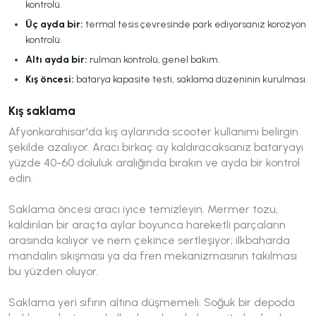
kontrolü.
Üç ayda bir:
termal tesis çevresinde park ediyorsanız korozyon
kontrolü.
Altı ayda bir:
rulman kontrolü, genel bakım.
Kış öncesi:
batarya kapasite testi, saklama düzeninin kurulması.
Kış saklama
Afyonkarahisar'da kış aylarında scooter kullanımı belirgin
şekilde azalıyor. Aracı birkaç ay kaldıracaksanız bataryayı
yüzde 40-60 doluluk aralığında bırakın ve ayda bir kontrol
edin.
Saklama öncesi aracı iyice temizleyin. Mermer tozu,
kaldırılan bir araçta aylar boyunca hareketli parçaların
arasında kalıyor ve nem çekince sertleşiyor; ilkbaharda
mandalın sıkışması ya da fren mekanizmasının takılması
bu yüzden oluyor.
Saklama yeri sıfırın altına düşmemeli. Soğuk bir depoda