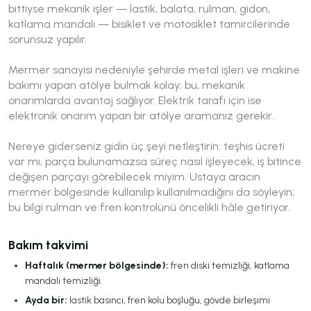
bittiyse mekanik işler — lastik, balata, rulman, gidon,
katlama mandalı — bisiklet ve motosiklet tamircilerinde
sorunsuz yapılır.
Mermer sanayisi nedeniyle şehirde metal işleri ve makine
bakımı yapan atölye bulmak kolay; bu, mekanik
onarımlarda avantaj sağlıyor. Elektrik tarafı için ise
elektronik onarım yapan bir atölye aramanız gerekir.
Nereye giderseniz gidin üç şeyi netleştirin: teşhis ücreti
var mı, parça bulunamazsa süreç nasıl işleyecek, iş bitince
değişen parçayı görebilecek miyim. Ustaya aracın
mermer bölgesinde kullanılıp kullanılmadığını da söyleyin;
bu bilgi rulman ve fren kontrolünü öncelikli hâle getiriyor.
Bakım takvimi
Haftalık (mermer bölgesinde):
fren diski temizliği, katlama
mandalı temizliği.
Ayda bir:
lastik basıncı, fren kolu boşluğu, gövde birleşimi