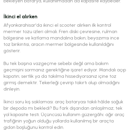
bekleyen batarya, kullanılmadan da kapasite kaybeder.
İkinci el alırken
Afyonkarahisar'da ikinci el scooter alırken ilk kontrol
mermer tozu izleri olmalı. Fren diski çevresine, rulman
bölgesine ve katlama mandalına bakın; beyazımsı ince
toz birikintisi, aracın mermer bölgesinde kullanıldığını
gösterir.
Bu tek başına vazgeçme sebebi değil ama bakım
geçmişini sormanız gerektiğine işaret ediyor. Mandalı açıp
kapatın; sertlik ya da takılma hissediyorsanız içine toz
girmiş demektir. Tekerleği çevirip takırtı olup olmadığını
dinleyin.
İkinci soru kış saklaması: araç bataryası takılı hâlde soğuk
bir depoda mı bekledi? Bu fark dışarıdan anlaşılmaz; tek
yol kapasite testi. Üçüncüsü kullanım güzergâhı: ağır araç
trafiğinin yoğun olduğu yollarda kullanılmış bir araçta
gidon boşluğunu kontrol edin.