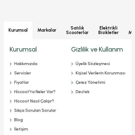
Satılık
Elektrikli
E
Kurumsal
Markalar
Scooterlar
Bisikletler
Mot
Kurumsal
Gizlilik ve Kullanım
Hakkımızda
Üyelik Sözleşmesi
Servisler
Kişisel Verilerin Korunması
Fiyatlar
Çerez Yönetimi
Hiscoot'ta Neler Var?
Destek
Hiscoot Nasıl Çalışır?
Sıkça Sorulan Sorular
Blog
İletişim