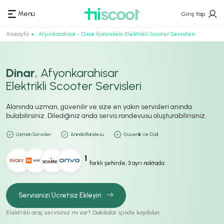
Menü
Giriş Yap
Anasayfa
Afyonkarahisar - Dinar İlçesindeki Elektrikli Scooter Servisleri
Dinar
, Afyonkarahisar
Elektrikli Scooter Servisleri
Alanında uzman, güvenilir ve size en yakın servisleri anında
bulabilirsiniz. Dilediğiniz anda servis randevusu oluşturabilirisiniz.
Uzman Servisler
Anında Randevu
Güvenilir ve Gizli
1
farklı şehirde, 3 ayrı noktada.
Servisinizi Ücretsiz Ekleyin
Elektrikli araç servisiniz mi var? Dakikalar içinde kaydolun.