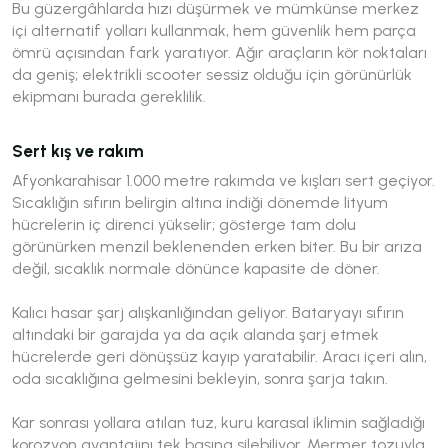
Bu güzergâhlarda hızı düşürmek ve mümkünse merkez
içi alternatif yolları kullanmak, hem güvenlik hem parça
ömrü açısından fark yaratıyor. Ağır araçların kör noktaları
da geniş; elektrikli scooter sessiz olduğu için görünürlük
ekipmanı burada gereklilik.
Sert kış ve rakım
Afyonkarahisar 1.000 metre rakımda ve kışları sert geçiyor.
Sıcaklığın sıfırın belirgin altına indiği dönemde lityum
hücrelerin iç direnci yükselir; gösterge tam dolu
görünürken menzil beklenenden erken biter. Bu bir arıza
değil, sıcaklık normale dönünce kapasite de döner.
Kalıcı hasar şarj alışkanlığından geliyor. Bataryayı sıfırın
altındaki bir garajda ya da açık alanda şarj etmek
hücrelerde geri dönüşsüz kayıp yaratabilir. Aracı içeri alın,
oda sıcaklığına gelmesini bekleyin, sonra şarja takın.
Kar sonrası yollara atılan tuz, kuru karasal iklimin sağladığı
korozyon avantajını tek başına silebiliyor. Mermer tozuyla