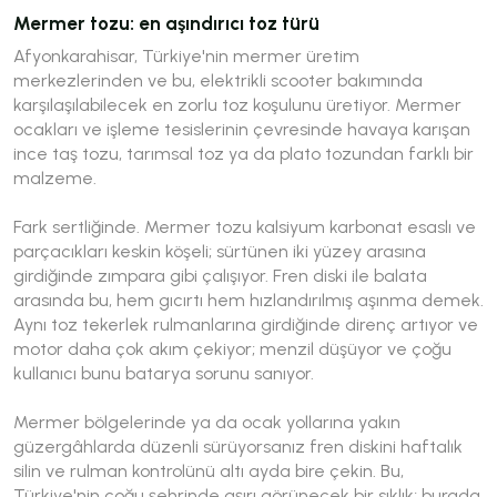
Mermer tozu: en aşındırıcı toz türü
Afyonkarahisar, Türkiye'nin mermer üretim
merkezlerinden ve bu, elektrikli scooter bakımında
karşılaşılabilecek en zorlu toz koşulunu üretiyor. Mermer
ocakları ve işleme tesislerinin çevresinde havaya karışan
ince taş tozu, tarımsal toz ya da plato tozundan farklı bir
malzeme.
Fark sertliğinde. Mermer tozu kalsiyum karbonat esaslı ve
parçacıkları keskin köşeli; sürtünen iki yüzey arasına
girdiğinde zımpara gibi çalışıyor. Fren diski ile balata
arasında bu, hem gıcırtı hem hızlandırılmış aşınma demek.
Aynı toz tekerlek rulmanlarına girdiğinde direnç artıyor ve
motor daha çok akım çekiyor; menzil düşüyor ve çoğu
kullanıcı bunu batarya sorunu sanıyor.
Mermer bölgelerinde ya da ocak yollarına yakın
güzergâhlarda düzenli sürüyorsanız fren diskini haftalık
silin ve rulman kontrolünü altı ayda bire çekin. Bu,
Türkiye'nin çoğu şehrinde aşırı görünecek bir sıklık; burada