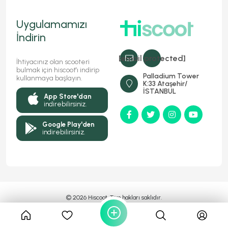
Uygulamamızı
İndirin
[email protected]
İhtiyacınız olan scooteri
bulmak için hiscoot'ı indirip
Palladium Tower
kullanmaya başlayın.
K:33 Ataşehir/
İSTANBUL
App Store'dan
indirebilirsiniz.
Google Play'den
indirebilirsiniz.
© 2026 Hiscoot, Tüm hakları saklıdır.
Bir
Markasıdır
MyFC YAZILIM