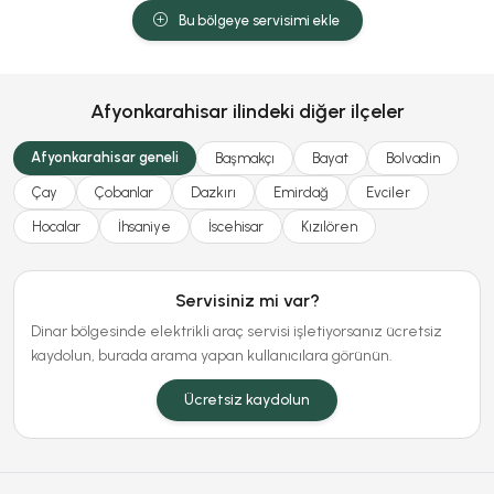
Bu bölgeye servisimi ekle
Afyonkarahisar ilindeki diğer ilçeler
Afyonkarahisar geneli
Başmakçı
Bayat
Bolvadin
Çay
Çobanlar
Dazkırı
Emirdağ
Evciler
Hocalar
İhsaniye
İscehisar
Kızılören
Servisiniz mi var?
Dinar bölgesinde elektrikli araç servisi işletiyorsanız ücretsiz
kaydolun, burada arama yapan kullanıcılara görünün.
Ücretsiz kaydolun