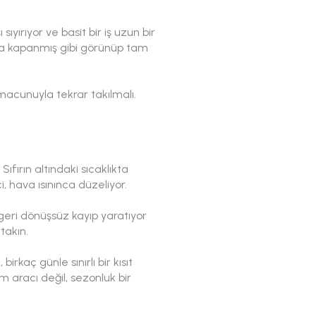
yırıyor ve basit bir iş uzun bir
 ya kapanmış gibi görünüp tam
 macunuyla tekrar takılmalı.
Sıfırın altındaki sıcaklıkta
, hava ısınınca düzeliyor.
 geri dönüşsüz kayıp yaratıyor
takın.
irkaç günle sınırlı bir kısıt
m aracı değil, sezonluk bir