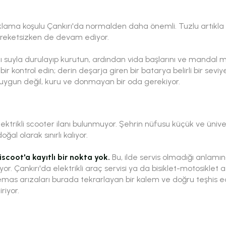
lama koşulu Çankırı'da normalden daha önemli. Tuzlu artıkla k
areketsizken de devam ediyor.
suyla durulayıp kurutun, ardından vida başlarını ve mandal mi
bir kontrol edin; derin deşarja giren bir batarya belirli bir sevi
uygun değil, kuru ve donmayan bir oda gerekiyor.
ektrikli scooter ilanı bulunmuyor. Şehrin nüfusu küçük ve üniver
oğal olarak sınırlı kalıyor.
iscoot'a kayıtlı bir nokta yok.
Bu, ilde servis olmadığı anlamı
. Çankırı'da elektrikli araç servisi ya da bisiklet-motosiklet at
temas arızaları burada tekrarlayan bir kalem ve doğru teşhis ed
riyor.