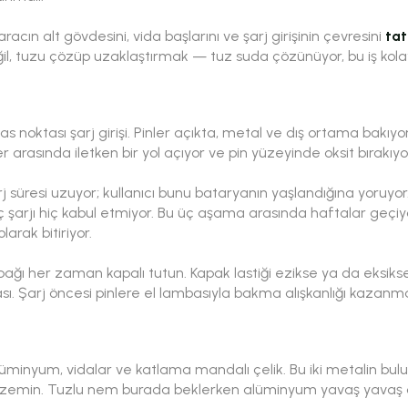
 aracın alt gövdesini, vida başlarını ve şarj girişinin çevresini
tat
l, tuzu çözüp uzaklaştırmak — tuz suda çözünüyor, bu iş kolay
emas noktası şarj girişi. Pinler açıkta, metal ve dış ortama bakıy
arasında iletken bir yol açıyor ve pin yüzeyinde oksit bırakıyo
rj süresi uzuyor; kullanıcı bunu bataryanın yaşlandığına yoruyor
 şarjı hiç kabul etmiyor. Bu üç aşama arasında haftalar geç
larak bitiriyor.
apağı her zaman kapalı tutun. Kapak lastiği ezikse ya da eksikse
ı. Şarj öncesi pinlere el lambasıyla bakma alışkanlığı kazanma
lüminyum, vidalar ve katlama mandalı çelik. Bu iki metalin bul
bir zemin. Tuzlu nem burada beklerken alüminyum yavaş yavaş