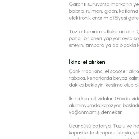
Garanti sürüyorsa markanın yetk
balata, rulman, gidon, katlama m
elektronik onarım atölyesi gere
Tuz ortamını mutlaka anlatın. Ç
pahalı bir öneri yapıyor; oysa s
isteyin, zımpara ya da bıçakla 
İkinci el alırken
Çankırı'da ikinci el scooter alır
tabaka, kenarlarda beyaz kalınt
dakika bekleyin, kesilme olup ol
İkinci kontrol vidalar. Gövde v
alüminyumda korozyon başladığın
yağlanmamış demektir.
Üçüncüsü batarya. Tuzlu ve neml
kapasite testi raporu isteyin, y