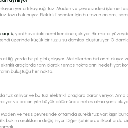
mlayan yer altı kaynağı tuz. Maden ve çevresindeki işleme tesi
z tozu bulunuyor. Elektrikli scooter için bu tozun anlamı, 
skopik
, yani havadaki nemi kendine çekiyor. Bir metal yüzeyde
endi üzerinde küçük bir tuzlu su damlası oluşturuyor. O damla a
as ettiği yerde bir pil gibi çalışıyor. Metallerden biri anot oluy
ktrikli araçlarda tam olarak temas noktalarını hedefliyor: konn
tanın buluştuğu her nokta.
ola tuz atılıyor ve bu tuz elektrikli araçlara zarar veriyor. Am
ı azalıyor ve aracın yılın büyük bölümünde nefes alma şansı oluyo
 Maden ve tesis çevresinde ortamda sürekli tuz var; kışın buna
ik bakım aralıklarını değiştiriyor. Diğer şehirlerde ilkbaharda bi
anmalı.