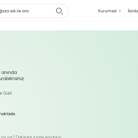
aza adı ile ara
Kurumsal
İlanla
i anında
abilirisiniz.
e Gizli
ı noktada.
iz mi var? Dakikalar içinde kaydolun.