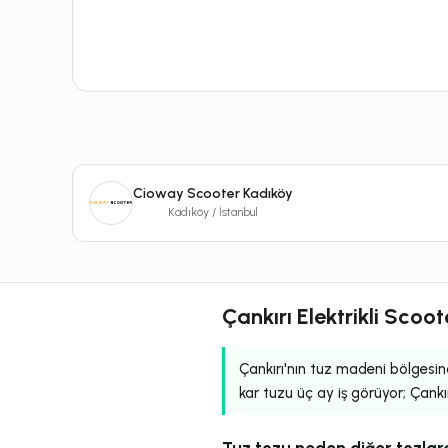
Cioway Scooter Kadıköy
Kadıköy / İstanbul
Çankırı Elektrikli Scoo
Çankırı'nın tuz madeni bölgesin
kar tuzu üç ay iş görüyor; Çankır
Tuz tozu neden diğer tozlar