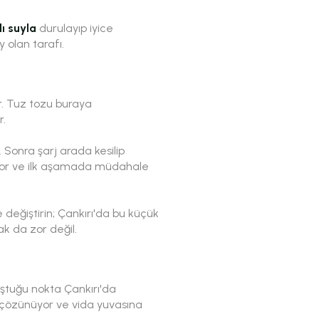
lı suyla
durulayıp iyice
 olan tarafı.
or. Tuz tozu buraya
r.
. Sonra şarj arada kesilip
iyor ve ilk aşamada müdahale
 değiştirin; Çankırı'da bu küçük
k da zor değil.
uştuğu nokta Çankırı'da
 çözünüyor ve vida yuvasına