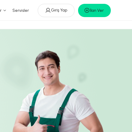
Giriş Yap
r
Servisler
İlan Ver