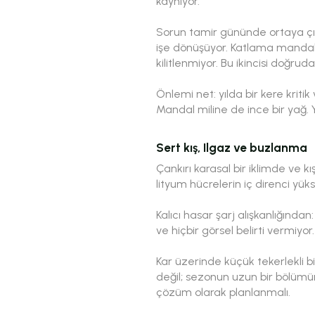
kaynıyor.
Sorun tamir gününde ortaya çıkı
işe dönüşüyor. Katlama mandalı
kilitlenmiyor. Bu ikincisi doğrud
Önlemi net: yılda bir kere krit
Mandal miline de ince bir yağ. Ya
Sert kış, Ilgaz ve buzlanma
Çankırı karasal bir iklimde ve kı
lityum hücrelerin iç direnci yük
Kalıcı hasar şarj alışkanlığında
ve hiçbir görsel belirti vermiyor
Kar üzerinde küçük tekerlekli bir 
değil; sezonun uzun bir bölümün
çözüm olarak planlanmalı.