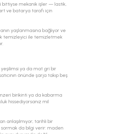
ittiyse mekanik işler — lastik,
rt ve batarya tarafı için
ryanın yaşlanmasına bağlıyor ve
nik temizleyici ile temizletmek
r.
 yeşilimsi ya da mat gri bir
satıcının önünde şarja takıp beş
enzeri birikinti ya da kabarma
luk hissediyorsanız mil
anlaşılmıyor; tarihli bir
ni sormak da bilgi verir: maden