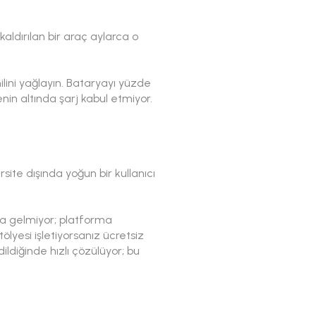
aldırılan bir araç aylarca o
lini yağlayın. Bataryayı yüzde
yenin altında şarj kabul etmiyor.
site dışında yoğun bir kullanıcı
na gelmiyor; platforma
ölyesi işletiyorsanız ücretsiz
ildiğinde hızlı çözülüyor; bu