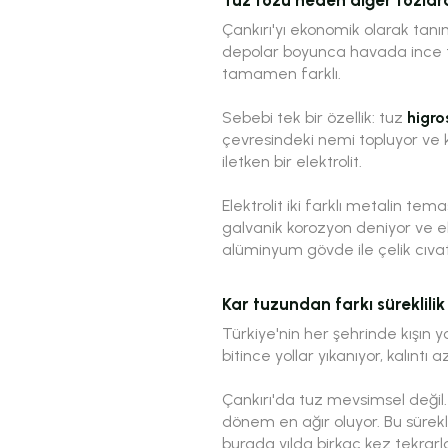
Çankırı'yı ekonomik olarak tanı
depolar boyunca havada ince tu
tamamen farklı.
Sebebi tek bir özellik: tuz
higro
çevresindeki nemi topluyor ve k
iletken bir elektrolit.
Elektrolit iki farklı metalin tem
galvanik korozyon deniyor ve ele
alüminyum gövde ile çelik cıva
Kar tuzundan farkı süreklilik
Türkiye'nin her şehrinde kışın y
bitince yollar yıkanıyor, kalınt
Çankırı'da tuz mevsimsel değil.
dönem en ağır oluyor. Bu süreklil
burada yılda birkaç kez tekrarl