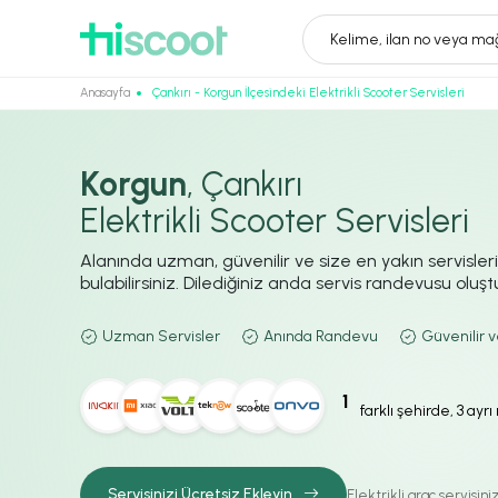
Kelime, ilan no veya mağ
Anasayfa
Çankırı - Korgun İlçesindeki Elektrikli Scooter Servisleri
Korgun
, Çankırı
Elektrikli Scooter Servisleri
Alanında uzman, güvenilir ve size en yakın servisler
bulabilirsiniz. Dilediğiniz anda servis randevusu oluştur
Uzman Servisler
Anında Randevu
Güvenilir v
1
farklı şehirde, 3 ayr
Servisinizi Ücretsiz Ekleyin
Elektrikli araç servisin