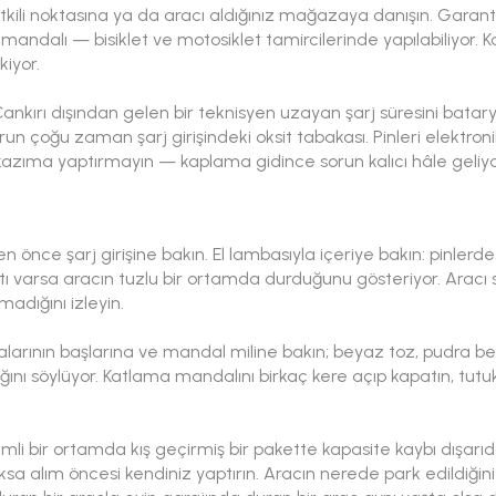
ili noktasına ya da aracı aldığınız mağazaya danışın. Garanti b
andalı — bisiklet ve motosiklet tamircilerinde yapılabiliyor. Ka
kiyor.
ankırı dışından gelen bir teknisyen uzayan şarj süresini bata
orun çoğu zaman şarj girişindeki oksit tabakası. Pinleri elektro
kazıma yaptırmayın — kaplama gidince sorun kalıcı hâle geliyo
ken önce şarj girişine bakın. El lambasıyla içeriye bakın: pinlerde
ı varsa aracın tuzlu bir ortamda durduğunu gösteriyor. Aracı 
madığını izleyin.
idalarının başlarına ve mandal miline bakın; beyaz toz, pudra b
ı söylüyor. Katlama mandalını birkaç kere açıp kapatın, tutuk
i bir ortamda kış geçirmiş bir pakette kapasite kaybı dışarıdan 
oksa alım öncesi kendiniz yaptırın. Aracın nerede park edildiği