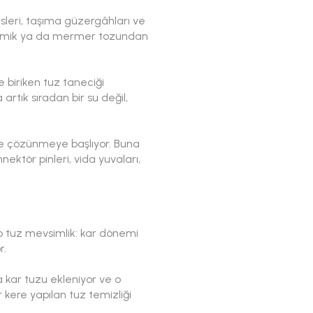
sleri, taşıma güzergâhları ve
seramik ya da mermer tozundan
 biriken tuz taneciği
rtık sıradan bir su değil,
or ve çözünmeye başlıyor. Buna
ektör pinleri, vida yuvaları,
a o tuz mevsimlik: kar dönemi
r.
 kar tuzu ekleniyor ve o
r kere yapılan tuz temizliği