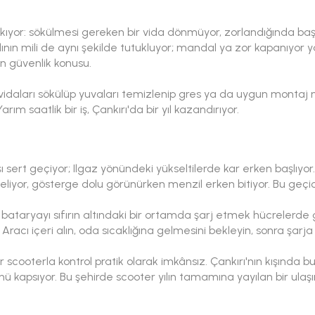
yor: sökülmesi gereken bir vida dönmüyor, zorlandığında başı sı
nın mili de aynı şekilde tutukluyor; mandal ya zor kapanıyor
an güvenlik konusu.
ik vidaları sökülüp yuvaları temizlenip gres ya da uygun montaj
rım saatlik bir iş, Çankırı'da bir yıl kazandırıyor.
şı sert geçiyor; Ilgaz yönündeki yükseltilerde kar erken başlıyor. 
seliyor, gösterge dolu görünürken menzil erken bitiyor. Bu geçici
n: bataryayı sıfırın altındaki bir ortamda şarj etmek hücrelerde
. Aracı içeri alın, oda sıcaklığına gelmesini bekleyin, sonra şarja 
scooterla kontrol pratik olarak imkânsız. Çankırı'nın kışında bu, b
ü kapsıyor. Bu şehirde scooter yılın tamamına yayılan bir ulaşı