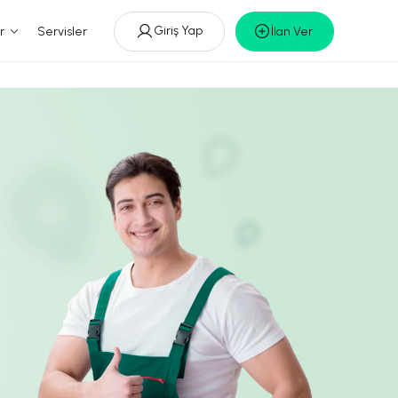
Giriş Yap
r
Servisler
İlan Ver