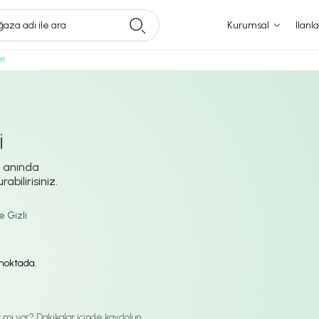
aza adı ile ara
Kurumsal
İlanla
ri
i
i anında
abilirisiniz.
e Gizli
ı noktada.
iz mi var? Dakikalar içinde kaydolun.