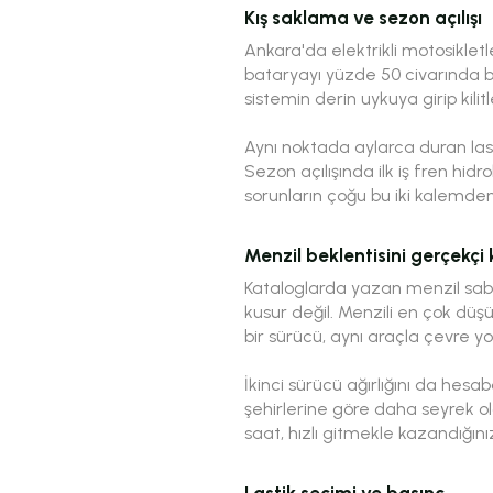
Kış saklama ve sezon açılışı
Ankara'da elektrikli motosiklet
bataryayı yüzde 50 civarında bır
sistemin derin uykuya girip kilit
Aynı noktada aylarca duran las
Sezon açılışında ilk iş fren hi
sorunların çoğu bu iki kalemden 
Menzil beklentisini gerçekç
Kataloglarda yazan menzil sabit
kusur değil. Menzili en çok düşü
bir sürücü, aynı araçla çevre y
İkinci sürücü ağırlığını da hesa
şehirlerine göre daha seyrek ol
saat, hızlı gitmekle kazandığını
Lastik seçimi ve basınç