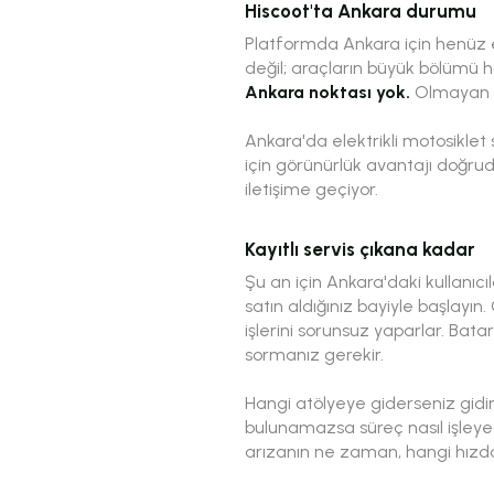
Hiscoot'ta Ankara durumu
Platformda Ankara için henüz el
değil; araçların büyük bölümü 
Ankara noktası yok.
Olmayan bi
Ankara'da elektrikli motosiklet s
için görünürlük avantajı doğruda
iletişime geçiyor.
Kayıtlı servis çıkana kadar
Şu an için Ankara'daki kullanıcı
satın aldığınız bayiyle başlayın.
işlerini sorunsuz yaparlar. Batar
sormanız gerekir.
Hangi atölyeye giderseniz gidi
bulunamazsa süreç nasıl işleyec
arızanın ne zaman, hangi hızda