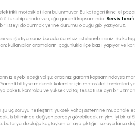
ektrikli motosiklet ilanı bulunmuyor. Bu kategori ikinci el paz
hâlâ ilk sahiplerinde ve çoğu garanti kapsamında.
Servis taraf
r listeyi doldurmak yerine durumu olduğu gibi yazıyoruz.
ervisi işletiyorsanız burada ücretsiz listelenebilirsiniz. Bu kate
n; kullanıcılar aramalarını çoğunlukla ilçe bazlı yapıyor ve karş
ların izleyebileceği yol şu: aracınız garanti kapsamındaysa mar
 Garanti bittiyse mekanik kalemler için motosiklet tamircileri ye
ya paketi, kontrolcü ve yüksek voltaj tesisatı ise ayrı bir uzmanlık
n şu üç soruyu netleştirin: yüksek voltaj sistemine müdahale 
ek, iş bitiminde değişen parçayı görebilecek miyim. İyi bir atöl
, batarya doluluğu kaçtayken ortaya çıktığını soruyorlarsa doğ