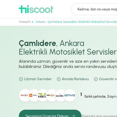
Kelime, ilan no veya mağ
Anasayfa
Ankara - Çamlıdere İlçesindeki Elektrikli Motosiklet Servisle
Çamlıdere
, Ankara
Elektrikli Motosiklet Servisler
Alanında uzman, güvenilir ve size en yakın servisler
bulabilirsiniz. Dilediğiniz anda servis randevusu oluştur
Uzman Servisler
Anında Randevu
Güvenilir v
1
farklı şehirde, 3 ayr
Servisinizi Ücretsiz Ekleyin
Elektrikli araç servisin