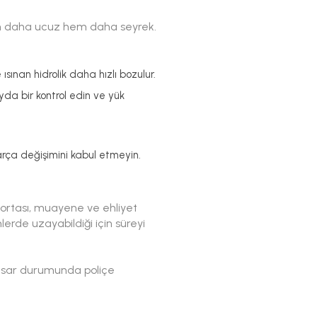
 hem daha ucuz hem daha seyrek.
ısınan hidrolik daha hızlı bozulur.
ayda bir kontrol edin ve yük
arça değişimini kabul etmeyin.
igortası, muayene ve ehliyet
erde uzayabildiği için süreyi
hasar durumunda poliçe