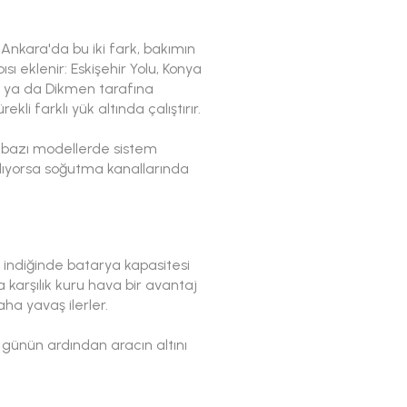
r. Ankara'da bu iki fark, bakımın
ısı eklenir: Eskişehir Yolu, Konya
ik ya da Dikmen tarafına
li farklı yük altında çalıştırır.
e bazı modellerde sistem
arlıyorsa soğutma kanallarında
ına indiğinde batarya kapasitesi
 karşılık kuru hava bir avantaj
ha yavaş ilerler.
ir günün ardından aracın altını