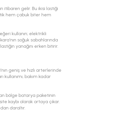
tibaren gelir. Bu ikisi lastiği
lastik hem çabuk biter hem
eri kullanın; elektrikli
 Ankara'nın soğuk sabahlarında
stiğin yanağını erken bitirir.
'nın geniş ve hızlı arterlerinde
rı kullanımı, bakım kadar
lan bölge batarya paketinin
site kaybı olarak ortaya çıkar.
an daraltır.