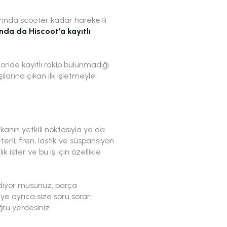
arında scooter kadar hareketli
ında da Hiscoot'a kayıtlı
goride kayıtlı rakip bulunmadığı
ılarına çıkan ilk işletmeyle
kanın yetkili noktasıyla ya da
terli; fren, lastik ve süspansiyon
 ister ve bu iş için özellikle
ediyor musunuz, parça
ye ayrıca size soru sorar;
ru yerdesiniz.