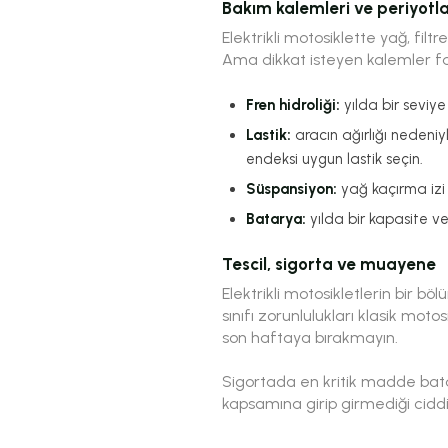
Bakım kalemleri ve periyotla
Elektrikli motosiklette yağ, fi
Ama dikkat isteyen kalemler far
Fren hidroliği:
yılda bir seviye 
Lastik:
aracın ağırlığı nedeniyl
endeksi uygun lastik seçin.
Süspansiyon:
yağ kaçırma izi 
Batarya:
yılda bir kapasite v
Tescil, sigorta ve muayene
Elektrikli motosikletlerin bir b
sınıfı zorunlulukları klasik mo
son haftaya bırakmayın.
Sigortada en kritik madde bata
kapsamına girip girmediği cidd