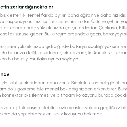
letin zorlandığı noktalar
 bisikletten iki temel farkla ayrılır: daha ağırdır ve daha hızlıdı
i ve süspansiyonu, hız ise fren sistemini zorlar. Üstüne şehrin yap
ızlı arterlerde araç yüksek hızda çalışır; ardından Çankaya, Etl
feli sürüşe geçer. Bu iki rejim arasındaki geçiş, bataryayı sürek
un süre yüksek hızda gidildiğinde batarya sıcaklığı yükselir v
 Bu bir arıza değil, tasarlanmış bir davranıştır. Ancak sık tekr
ken bu belirtiyi mutlaka ayrıca söyleyin.
ınavı
 için sahil şehirlerinden daha zorlu. Sıcaklık sıfırın belirgin alt
am dolu gösterse bile menzil beklediğinizden erken biter. Buna
n konnektör oksitlenmesi ve alt takım korozyonu burada çok da
 avantajı tek başına silebilir. Tuzlu ve ıslak yoldan geçtiğiniz b
nkara'da yapılabilecek en ucuz koruyucu bakımdır.