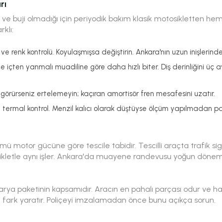
rı
ltre ve buji olmadığı için periyodik bakım klasik motosikletten
klı:
ve renk kontrolü. Koyulaşmışsa değiştirin. Ankara'nın uzun inişlerinde 
e içten yanmalı muadiline göre daha hızlı biter. Diş derinliğini üç 
görürseniz ertelemeyin; kaçıran amortisör fren mesafesini uzatır.
e termal kontrol. Menzil kalıcı olarak düştüyse ölçüm yapılmadan p
ölümü motor gücüne göre tescile tabidir. Tescilli araçta trafik s
tosikletle aynı işler. Ankara'da muayene randevusu yoğun döneml
rya paketinin kapsamıdır. Aracın en pahalı parçası odur ve 
i fark yaratır. Poliçeyi imzalamadan önce bunu açıkça sorun.