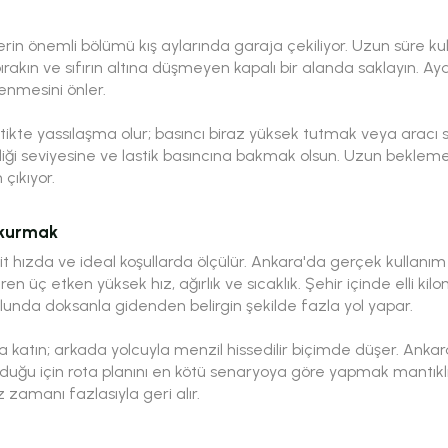
lerin önemli bölümü kış aylarında garaja çekiliyor. Uzun süre 
akın ve sıfırın altına düşmeyen kapalı bir alanda saklayın. Ayd
lenmesini önler.
tikte yassılaşma olur; basıncı biraz yüksek tutmak veya aracı
droliği seviyesine ve lastik basıncına bakmak olsun. Uzun bekl
çıkıyor.
i kurmak
 hızda ve ideal koşullarda ölçülür. Ankara'da gerçek kullanım 
ren üç etken yüksek hız, ağırlık ve sıcaklık. Şehir içinde elli k
olunda doksanla gidenden belirgin şekilde fazla yol yapar.
ba katın; arkada yolcuyla menzil hissedilir biçimde düşer. Ankara
duğu için rota planını en kötü senaryoya göre yapmak mantıklı
z zamanı fazlasıyla geri alır.