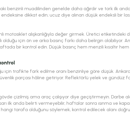
taki benzinli muadilinden genelde daha ağırdır ve tork ilk andan i
yük endeksine dikkat edin; ucuz diye alınan düşük endeksli bir 
i motosiklet alışkanlığıyla değer girmek. Üretici etiketindeki değ
lı olduğu için ön ve arka basınç farkı daha belirgin olabiliyor.
haftada bir kontrol edin. Düşük basınç hem menzili kısaltır hem la
kontrol
uğu için trafikte fark edilme oranı benzinliye göre düşük. Ankara
venlik parçası hâline getiriyor. Reflektörlü yelek ve gündüz fa
övde çizilmiş ama araç çalışıyor diye geçiştirmeyin. Darbe a
sarı ilk anda belirti vermeyebilir, haftalar sonra ısınma ve kapa
angi tarafa olduğunu söylemek, kontrol edilecek alanı doğrud