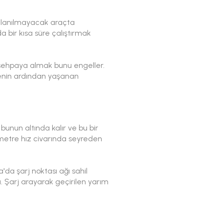
kullanılmayacak araçta
a bir kısa süre çalıştırmak
 sehpaya almak bunu engeller.
emenin ardından yaşanan
bunun altında kalır ve bu bir
ilometre hız civarında seyreden
'da şarj noktası ağı sahil
. Şarj arayarak geçirilen yarım