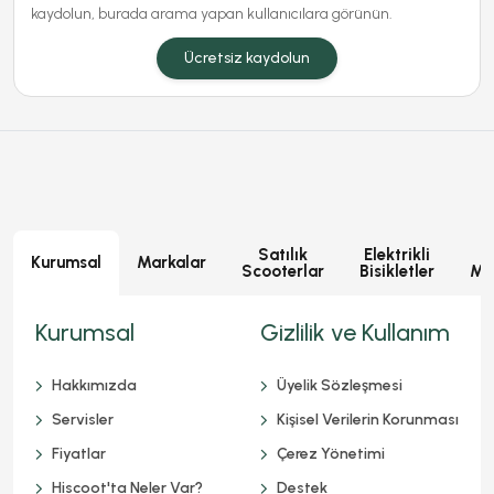
kaydolun, burada arama yapan kullanıcılara görünün.
Ücretsiz kaydolun
Satılık
Elektrikli
E
Kurumsal
Markalar
Scooterlar
Bisikletler
Mot
Kurumsal
Gizlilik ve Kullanım
Hakkımızda
Üyelik Sözleşmesi
Servisler
Kişisel Verilerin Korunması
Fiyatlar
Çerez Yönetimi
Hiscoot'ta Neler Var?
Destek