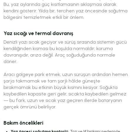
Bu, yaz aylarında güç kısıtlamasının sıklaşması olarak
kendini gösterir. Yılda bir, tercihen yaz öncesinde soğutma
bölgesini temizletmek etkili bir önlem.
Yaz sıcağı ve termal davranış
Denizli yazı sıcak geçiyor ve sürüş sırasında sistemin gücü
kendiliğinden kısması bu koşulda normaldir; koruma
davranışıdır, arıza değil. Araç soğuduğunda normale
döner.
Aracı gölgeye park etmek, uzun sürüşün ardından hemen
şarja takmamak ve tam şarjlı hâlde güneşte
bırakmamak bu etkinin büyük kısmını kesiyor. Soğukta
kaybedilen kapasite geri gelir, sıcakta kaybedilen gelmez
— bu fark, uzun ve sıcak yaz geçiren illerde bataryanın
gerçek ömrünü belirliyor.
Bakım öncelikleri
Yaz öncesi soğutma kontrolü.
Toz ve lif birikimi nedeniyle