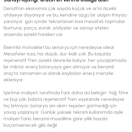
Denizli'nin ekonomisi çok sayıda küçük ve orta ölçekli
atölyeye dayanıyor ve bu, kendine özgü bir ulaşım ihtiyacı
yaratıyor: gün içinde tekrarlanan kısa mesafeli taşımalar.
Numune, parça, evrak; atölyeler ve sanayi siteleri
arasında sürekli hareket var.
Elektrikli motosiklet bu senaryo için neredeyse ideal.
Mesafeler kısa, hız düşük, dur-kalk çok. Bu koşulda
rejeneratif fren sürekli devrede kalıyor; her yavaşlamada
bir miktar enerji bataryaya geri dönüyor ve benzinli
araçta tamamen ısı olarak kaybolan enerji menzile
ekleniyor.
İşletme maliyeti tarafında fark daha da belirgin. Yağ, filtre
ve buji yok; balata rejeneratif fren sayesinde neredeyse
hiç bitmiyor; batarya ani akım tepeleri görmediği için
yavaş yaşlanıyor. Günlük yüksek tekrarlı kullanımda aylık
maliyet farkı, benzinli muadiline göre yıllık bazda
küçümsenecek gibi değil.