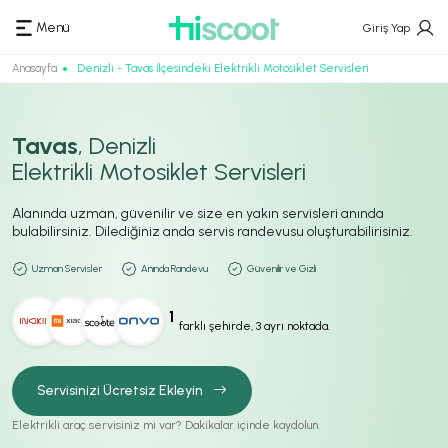
Menü
Giriş Yap
Anasayfa
Denizli - Tavas İlçesindeki Elektrikli Motosiklet Servisleri
Tavas
, Denizli
Elektrikli Motosiklet Servisleri
Alanında uzman, güvenilir ve size en yakın servisleri anında
bulabilirsiniz. Dilediğiniz anda servis randevusu oluşturabilirisiniz.
Uzman Servisler
Anında Randevu
Güvenilir ve Gizli
1
farklı şehirde, 3 ayrı noktada.
Servisinizi Ücretsiz Ekleyin
Elektrikli araç servisiniz mi var? Dakikalar içinde kaydolun.