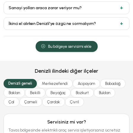
Sanayi yolları araca zarar veriyor mu?
İkinci el alırken Denizli'ye özgü ne sormalıyım?
Bu bölgeye servisimi ekle
Denizli ilindeki diğer ilçeler
Denizli geneli
Merkezefendi
Acıpayam
Babadağ
Baklan
Bekilli
Beyağaç
Bozkurt
Buldan
Çal
Çameli
Çardak
Çivril
Servisiniz mi var?
Tavas bölgesinde elektrikli araç servisi işletiyorsanız ücretsiz