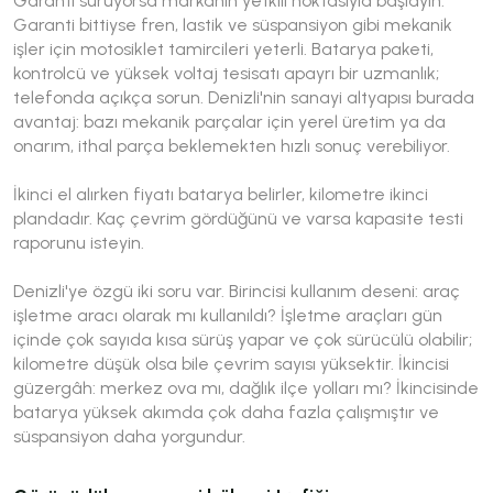
Garanti sürüyorsa markanın yetkili noktasıyla başlayın.
Garanti bittiyse fren, lastik ve süspansiyon gibi mekanik
işler için motosiklet tamircileri yeterli. Batarya paketi,
kontrolcü ve yüksek voltaj tesisatı apayrı bir uzmanlık;
telefonda açıkça sorun. Denizli'nin sanayi altyapısı burada
avantaj: bazı mekanik parçalar için yerel üretim ya da
onarım, ithal parça beklemekten hızlı sonuç verebiliyor.
İkinci el alırken fiyatı batarya belirler, kilometre ikinci
plandadır. Kaç çevrim gördüğünü ve varsa kapasite testi
raporunu isteyin.
Denizli'ye özgü iki soru var. Birincisi kullanım deseni: araç
işletme aracı olarak mı kullanıldı? İşletme araçları gün
içinde çok sayıda kısa sürüş yapar ve çok sürücülü olabilir;
kilometre düşük olsa bile çevrim sayısı yüksektir. İkincisi
güzergâh: merkez ova mı, dağlık ilçe yolları mı? İkincisinde
batarya yüksek akımda çok daha fazla çalışmıştır ve
süspansiyon daha yorgundur.