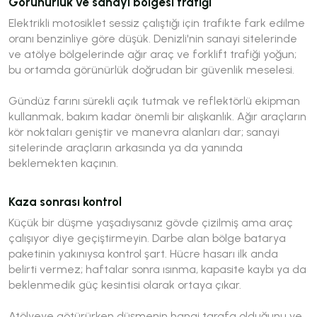
Görünürlük ve sanayi bölgesi trafiği
Elektrikli motosiklet sessiz çalıştığı için trafikte fark edilme
oranı benzinliye göre düşük. Denizli'nin sanayi sitelerinde
ve atölye bölgelerinde ağır araç ve forklift trafiği yoğun;
bu ortamda görünürlük doğrudan bir güvenlik meselesi.
Gündüz farını sürekli açık tutmak ve reflektörlü ekipman
kullanmak, bakım kadar önemli bir alışkanlık. Ağır araçların
kör noktaları geniştir ve manevra alanları dar; sanayi
sitelerinde araçların arkasında ya da yanında
beklemekten kaçının.
Kaza sonrası kontrol
Küçük bir düşme yaşadıysanız gövde çizilmiş ama araç
çalışıyor diye geçiştirmeyin. Darbe alan bölge batarya
paketinin yakınıysa kontrol şart. Hücre hasarı ilk anda
belirti vermez; haftalar sonra ısınma, kapasite kaybı ya da
beklenmedik güç kesintisi olarak ortaya çıkar.
Atölyeye götürürken düşmenin hangi tarafa olduğunu ve