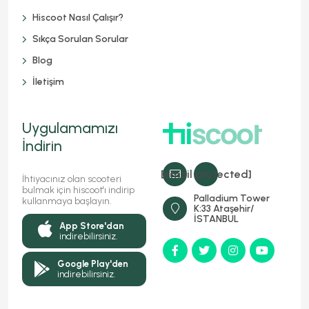
Hiscoot Nasıl Çalışır?
Sıkça Sorulan Sorular
Blog
İletişim
Uygulamamızı
İndirin
[email protected]
İhtiyacınız olan scooteri
bulmak için hiscoot'ı indirip
Palladium Tower
kullanmaya başlayın.
K:33 Ataşehir/
İSTANBUL
App Store'dan
indirebilirsiniz.
Google Play'den
indirebilirsiniz.