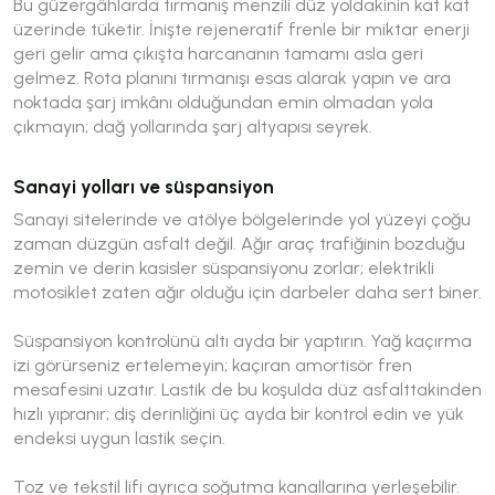
Bu güzergâhlarda tırmanış menzili düz yoldakinin kat kat
üzerinde tüketir. İnişte rejeneratif frenle bir miktar enerji
geri gelir ama çıkışta harcananın tamamı asla geri
gelmez. Rota planını tırmanışı esas alarak yapın ve ara
noktada şarj imkânı olduğundan emin olmadan yola
çıkmayın; dağ yollarında şarj altyapısı seyrek.
Sanayi yolları ve süspansiyon
Sanayi sitelerinde ve atölye bölgelerinde yol yüzeyi çoğu
zaman düzgün asfalt değil. Ağır araç trafiğinin bozduğu
zemin ve derin kasisler süspansiyonu zorlar; elektrikli
motosiklet zaten ağır olduğu için darbeler daha sert biner.
Süspansiyon kontrolünü altı ayda bir yaptırın. Yağ kaçırma
izi görürseniz ertelemeyin; kaçıran amortisör fren
mesafesini uzatır. Lastik de bu koşulda düz asfalttakinden
hızlı yıpranır; diş derinliğini üç ayda bir kontrol edin ve yük
endeksi uygun lastik seçin.
Toz ve tekstil lifi ayrıca soğutma kanallarına yerleşebilir.