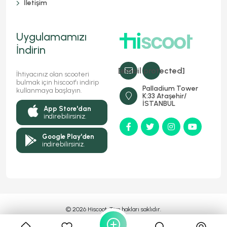
İletişim
Uygulamamızı
İndirin
[email protected]
İhtiyacınız olan scooteri
bulmak için hiscoot'ı indirip
Palladium Tower
kullanmaya başlayın.
K:33 Ataşehir/
İSTANBUL
App Store'dan
indirebilirsiniz.
Google Play'den
indirebilirsiniz.
© 2026 Hiscoot, Tüm hakları saklıdır.
Bir
Markasıdır
MyFC YAZILIM