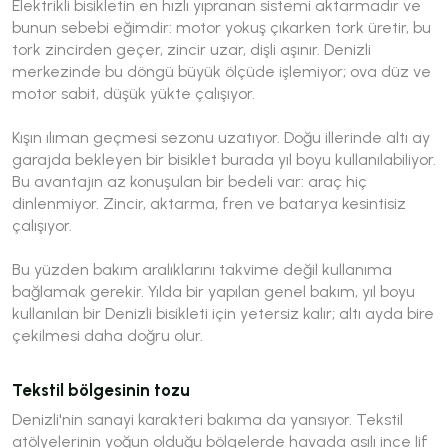
Elektrikli bisikletin en hızlı yıpranan sistemi aktarmadır ve
bunun sebebi eğimdir: motor yokuş çıkarken tork üretir, bu
tork zincirden geçer, zincir uzar, dişli aşınır. Denizli
merkezinde bu döngü büyük ölçüde işlemiyor; ova düz ve
motor sabit, düşük yükte çalışıyor.
Kışın ılıman geçmesi sezonu uzatıyor. Doğu illerinde altı ay
garajda bekleyen bir bisiklet burada yıl boyu kullanılabiliyor.
Bu avantajın az konuşulan bir bedeli var: araç hiç
dinlenmiyor. Zincir, aktarma, fren ve batarya kesintisiz
çalışıyor.
Bu yüzden bakım aralıklarını takvime değil kullanıma
bağlamak gerekir. Yılda bir yapılan genel bakım, yıl boyu
kullanılan bir Denizli bisikleti için yetersiz kalır; altı ayda bire
çekilmesi daha doğru olur.
Tekstil bölgesinin tozu
Denizli'nin sanayi karakteri bakıma da yansıyor. Tekstil
atölyelerinin yoğun olduğu bölgelerde havada asılı ince lif