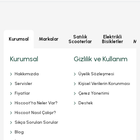
Satılık
Elektrikli
E
Kurumsal
Markalar
Scooterlar
Bisikletler
Mot
Kurumsal
Gizlilik ve Kullanım
Hakkımızda
Üyelik Sözleşmesi
Servisler
Kişisel Verilerin Korunması
Fiyatlar
Çerez Yönetimi
Hiscoot'ta Neler Var?
Destek
Hiscoot Nasıl Çalışır?
Sıkça Sorulan Sorular
Blog