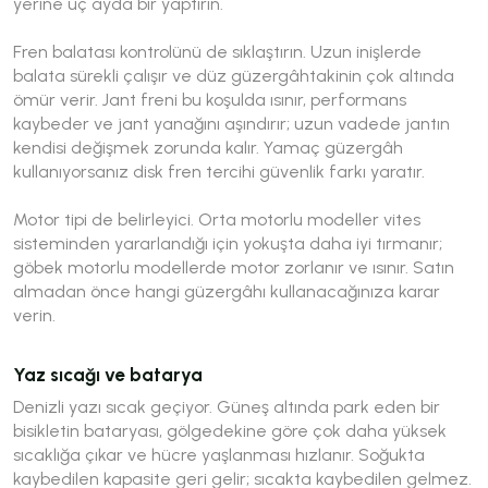
yerine üç ayda bir yaptırın.
Fren balatası kontrolünü de sıklaştırın. Uzun inişlerde
balata sürekli çalışır ve düz güzergâhtakinin çok altında
ömür verir. Jant freni bu koşulda ısınır, performans
kaybeder ve jant yanağını aşındırır; uzun vadede jantın
kendisi değişmek zorunda kalır. Yamaç güzergâh
kullanıyorsanız disk fren tercihi güvenlik farkı yaratır.
Motor tipi de belirleyici. Orta motorlu modeller vites
sisteminden yararlandığı için yokuşta daha iyi tırmanır;
göbek motorlu modellerde motor zorlanır ve ısınır. Satın
almadan önce hangi güzergâhı kullanacağınıza karar
verin.
Yaz sıcağı ve batarya
Denizli yazı sıcak geçiyor. Güneş altında park eden bir
bisikletin bataryası, gölgedekine göre çok daha yüksek
sıcaklığa çıkar ve hücre yaşlanması hızlanır. Soğukta
kaybedilen kapasite geri gelir; sıcakta kaybedilen gelmez.