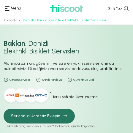
Menü
Giriş Yap
Anasayfa
Denizli - Baklan İlçesindeki Elektrikli Bisiklet Servisleri
Baklan
, Denizli
Elektrikli Bisiklet Servisleri
Alanında uzman, güvenilir ve size en yakın servisleri anında
bulabilirsiniz. Dilediğiniz anda servis randevusu oluşturabilirisiniz.
Uzman Servisler
Anında Randevu
Güvenilir ve Gizli
1
farklı şehirde, 3 ayrı noktada.
Servisinizi Ücretsiz Ekleyin
Elektrikli araç servisiniz mi var? Dakikalar içinde kaydolun.