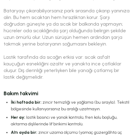
Bataryayı çıkarabiliyorsanız park sırasında çıkarıp yanınıza
alın. Bu hem sıcaktan hem hırsızlıktan korur. Şarjı
doğrudan güneşte ya da sıcak bir balkonda yapmayın;
hücreler oda sıcaklığında şarj olduğunda belirgin şekilde
uzun ömürlü olur. Uzun sürüşün hemen ardından şarja
takmak yerine bataryanın soğumasını bekleyin.
Lastik tarafında da sıcağın etkisi var: sıcak asfalt
kauçuğun esnekliğini azaltır ve yanakta ince çatlaklar
oluşur. Diş derinliği yeterliyken bile yanağı çatlamış bir
lastik değişmelidir.
Bakım takvimi
İki haftada bir:
zincir temizliği ve yağlama (bu sırayla). Tekstil
bölgesinde kullanıyorsanız bu aralığı uzatmayın.
Her ay:
lastik basıncı ve yanak kontrolü, fren kolu boşluğu,
aktarma dişlilerinde lif birikimi kontrolü.
Altı ayda bir:
zincir uzama ölçümü (yamaç güzergâhta üç