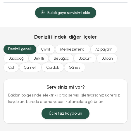
Bu bölgeye servisimi ekle
Denizli ilindeki diğer ilçeler
Denizli geneli
Çivril
Merkezefendi
Acıpayam
Babadağ
Bekilli
Beyağaç
Bozkurt
Buldan
Çal
Çameli
Çardak
Güney
Servisiniz mi var?
Baklan bölgesinde elektrikli araç servisi işletiyorsanız ücretsiz
kaydolun, burada arama yapan kullanıcılara görünün.
Ücretsiz kaydolun