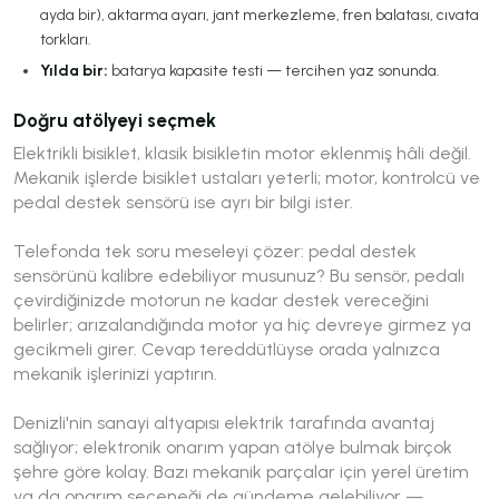
ayda bir), aktarma ayarı, jant merkezleme, fren balatası, cıvata
torkları.
Yılda bir:
batarya kapasite testi — tercihen yaz sonunda.
Doğru atölyeyi seçmek
Elektrikli bisiklet, klasik bisikletin motor eklenmiş hâli değil.
Mekanik işlerde bisiklet ustaları yeterli; motor, kontrolcü ve
pedal destek sensörü ise ayrı bir bilgi ister.
Telefonda tek soru meseleyi çözer:
pedal destek
sensörünü kalibre edebiliyor musunuz?
Bu sensör, pedalı
çevirdiğinizde motorun ne kadar destek vereceğini
belirler; arızalandığında motor ya hiç devreye girmez ya
gecikmeli girer. Cevap tereddütlüyse orada yalnızca
mekanik işlerinizi yaptırın.
Denizli'nin sanayi altyapısı elektrik tarafında avantaj
sağlıyor; elektronik onarım yapan atölye bulmak birçok
şehre göre kolay. Bazı mekanik parçalar için yerel üretim
ya da onarım seçeneği de gündeme gelebiliyor —