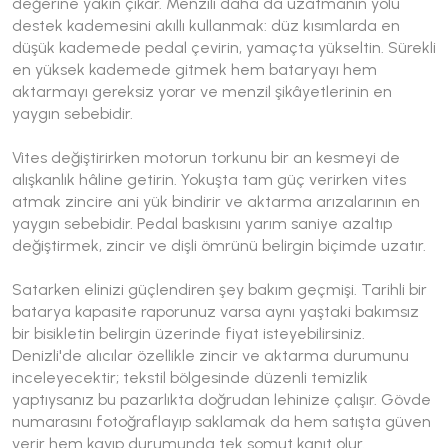
değerine yakın çıkar. Menzili daha da uzatmanın yolu
destek kademesini akıllı kullanmak: düz kısımlarda en
düşük kademede pedal çevirin, yamaçta yükseltin. Sürekli
en yüksek kademede gitmek hem bataryayı hem
aktarmayı gereksiz yorar ve menzil şikâyetlerinin en
yaygın sebebidir.
Vites değiştirirken motorun torkunu bir an kesmeyi de
alışkanlık hâline getirin. Yokuşta tam güç verirken vites
atmak zincire ani yük bindirir ve aktarma arızalarının en
yaygın sebebidir. Pedal baskısını yarım saniye azaltıp
değiştirmek, zincir ve dişli ömrünü belirgin biçimde uzatır.
Satarken elinizi güçlendiren şey bakım geçmişi. Tarihli bir
batarya kapasite raporunuz varsa aynı yaştaki bakımsız
bir bisikletin belirgin üzerinde fiyat isteyebilirsiniz.
Denizli'de alıcılar özellikle zincir ve aktarma durumunu
inceleyecektir; tekstil bölgesinde düzenli temizlik
yaptıysanız bu pazarlıkta doğrudan lehinize çalışır. Gövde
numarasını fotoğraflayıp saklamak da hem satışta güven
verir hem kayıp durumunda tek somut kanıt olur.