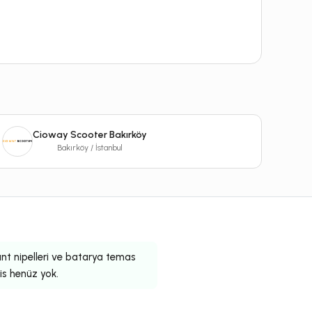
Cioway Scooter Bakırköy
Bakırköy / İstanbul
 jant nipelleri ve batarya temas
vis henüz yok.