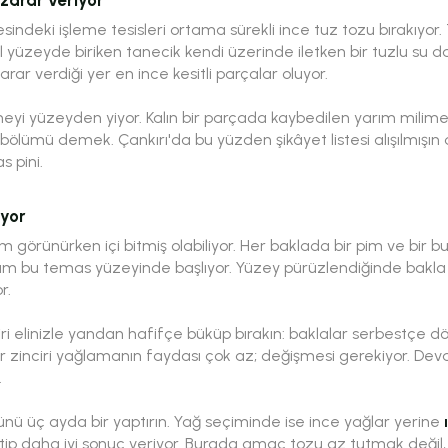
sindeki işleme tesisleri ortama sürekli ince tuz tozu bırakıyor.
yüzeyde biriken tanecik kendi üzerinde iletken bir tuzlu su dam
rar verdiği yer en ince kesitli parçalar oluyor.
yi yüzeyden yiyor. Kalın bir parçada kaybedilen yarım milimet
mü demek. Çankırı'da bu yüzden şikâyet listesi alışılmışın dış
s pini.
iyor
m görünürken içi bitmiş olabiliyor. Her baklada bir pim ve bir b
tam bu temas yüzeyinde başlıyor. Yüzey pürüzlendiğinde bakl
r.
ri elinizle yandan hafifçe büküp bırakın: baklalar serbestçe 
r zinciri yağlamanın faydası çok az; değişmesi gerekiyor. Deva
.
nü üç ayda bir yaptırın. Yağ seçiminde ise ince yağlar yerine
 tip daha iyi sonuç veriyor. Burada amaç tozu az tutmak deği