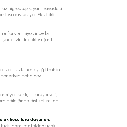
 Tuz higroskopik, yani havadaki
lası oluşturuyor. Elektrikli
re fark etmiyor, ince bir
ında: zincir baklası, jant
urç var; tuzlu nem yağ filminin
a dönerken daha çok
dönmüyor, sertçe duruyorsa iç
m edildiğinde dişli takımı da
ıslak koşullara dayanan,
l, tuzlu nemi metalden uzak