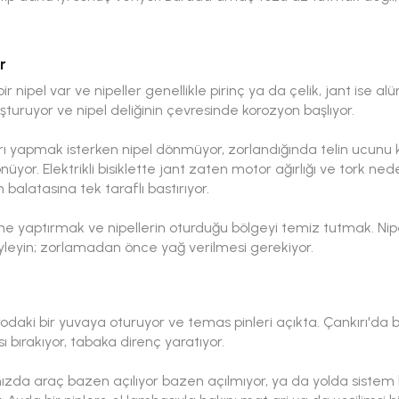
r
 nipel var ve nipeller genellikle pirinç ya da çelik, jant ise al
şturuyor ve nipel deliğinin çevresinde korozyon başlıyor.
ayarı yapmak isterken nipel dönmüyor, zorlandığında telin ucunu 
üyor. Elektrikli bisiklette jant zaten motor ağırlığı ve tork ne
balatasına tek taraflı bastırıyor.
e yaptırmak ve nipellerin oturduğu bölgeyi temiz tutmak. Ni
öyleyin; zorlamadan önce yağ verilmesi gerekiyor.
drodaki bir yuvaya oturuyor ve temas pinleri açıkta. Çankırı'da 
 bırakıyor, tabaka direnç yaratıyor.
ınızda araç bazen açılıyor bazen açılmıyor, ya da yolda sistem bir