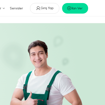
Giriş Yap
r
Servisler
İlan Ver