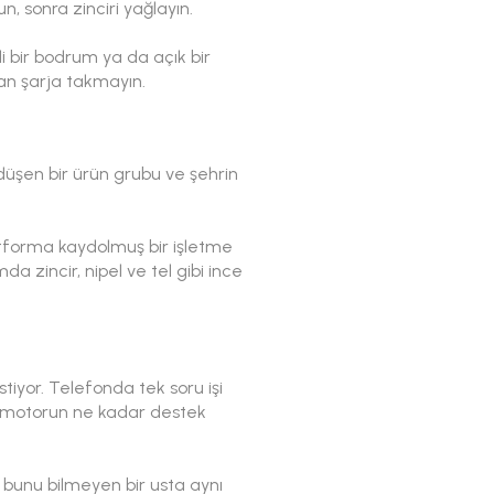
un, sonra zinciri yağlayın.
i bir bodrum ya da açık bir
an şarja takmayın.
eç düşen bir ürün grubu ve şehrin
latforma kaydolmuş bir işletme
da zincir, nipel ve tel gibi ince
stiyor. Telefonda tek soru işi
e motorun ne kadar destek
; bunu bilmeyen bir usta aynı