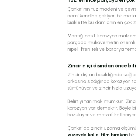
Çankırı'nın tuz madeni ve çevre
nemi kendine çekiyor; bir metal 
bisiklette bu damlanın en çok za
Mantığı basit: korozyon malzeme
parçada mukavemetin önemli bölü
nipeli, fren teli ve batarya tema
Zincirin içi dışından önce bit
Zincir dıştan bakıldığında sağla
arkasına sızdığında korozyon 
sürtünüyor ve zincir hızla uzuyo
Belirtiyi tanımak mümkün. Zinci
korozyon var demektir. Böyle bi
bozuluyor ve masraf katlanıyor
Çankırı'da zincir uzama ölçümü
yüzeyde kalıcı film bırakan
bir