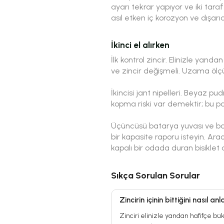
ayarı tekrar yapıyor ve iki ta
asıl etken iç korozyon ve dışarı
İkinci el alırken
İlk kontrol zincir. Elinizle ya
ve zincir değişmeli. Uzama ölçümü
İkincisi jant nipelleri. Beyaz p
kopma riski var demektir; bu p
Üçüncüsü batarya yuvası ve bata
bir kapasite raporu isteyin. Arac
kapalı bir odada duran bisiklet
Sıkça Sorulan Sorular
Zincirin içinin bittiğini nasıl an
Zinciri elinizle yandan hafifçe b