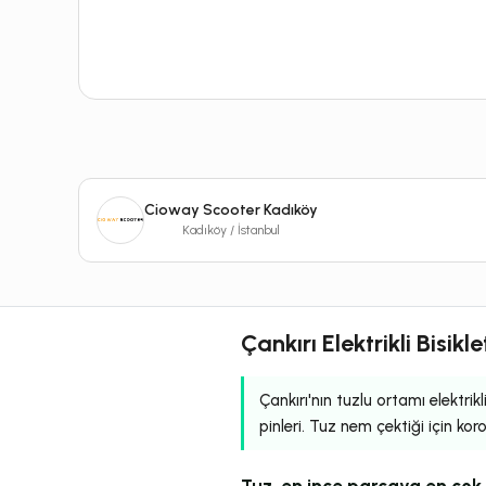
Cioway Scooter Kadıköy
Kadıköy / İstanbul
Çankırı Elektrikli Bisik
Çankırı'nın tuzlu ortamı elektrikl
pinleri. Tuz nem çektiği için kor
Tuz, en ince parçaya en çok 