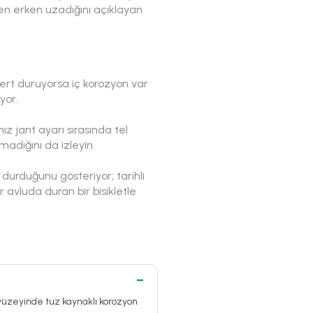
en erken uzadığını açıklayan
sert duruyorsa iç korozyon var
yor.
ız jant ayarı sırasında tel
adığını da izleyin.
durduğunu gösteriyor; tarihli
r avluda duran bir bisikletle
 yüzeyinde tuz kaynaklı korozyon