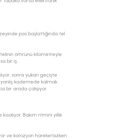
bir tabaka varsa elektronik
 yüzeyinde pas başlattığında tel
 telinin ömrünü kilometreyle
 bir iş.
lıyor, sonra yukarı geçişte
rken yanlış kademede kalmak
si bir arada çalışıyor.
kısalıyor. Bakım ritmini yıllık
ruyor ve korozyon hareketsizken