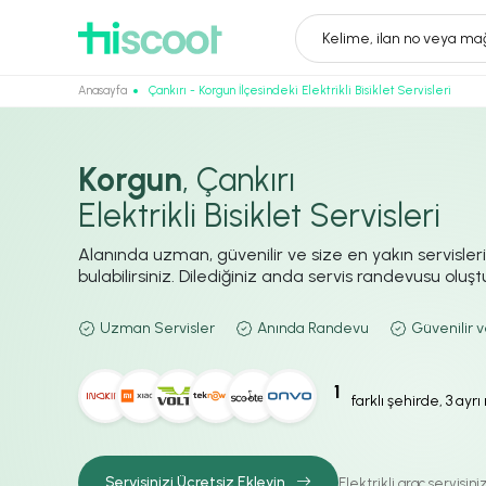
Kelime, ilan no veya mağ
Anasayfa
Çankırı - Korgun İlçesindeki Elektrikli Bisiklet Servisleri
Korgun
, Çankırı
Elektrikli Bisiklet Servisleri
Alanında uzman, güvenilir ve size en yakın servisler
bulabilirsiniz. Dilediğiniz anda servis randevusu oluştur
Uzman Servisler
Anında Randevu
Güvenilir v
1
farklı şehirde, 3 ayr
Servisinizi Ücretsiz Ekleyin
Elektrikli araç servisin