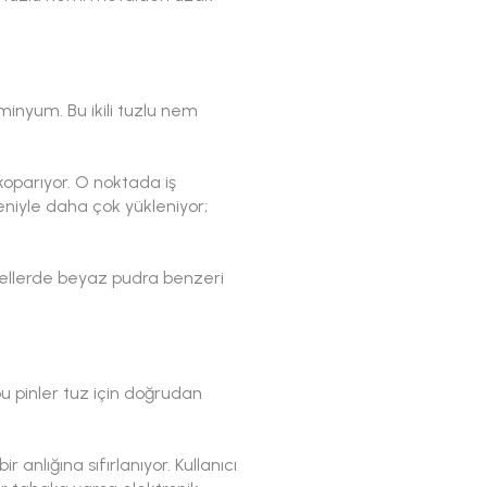
üminyum. Bu ikili tuzlu nem
koparıyor. O noktada iş
deniyle daha çok yükleniyor;
pellerde beyaz pudra benzeri
bu pinler tuz için doğrudan
 anlığına sıfırlanıyor. Kullanıcı