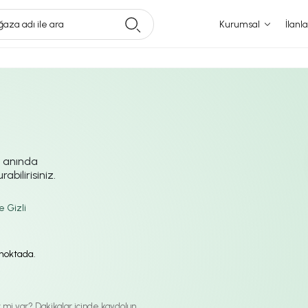
aza adı ile ara
Kurumsal
İlanla
i anında
abilirisiniz.
e Gizli
ı noktada.
iz mi var? Dakikalar içinde kaydolun.