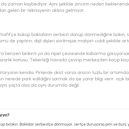
raf da zaman kaybediyor. Aynı şekilde zincirin neden beklenend
dan gelen bir teknisyenin aklına gelmiyor.
ndan hafifçe büküp baklaların serbest dönüp dönmediğine bakın; 
 de yaptırın, dişli dişleri sivrilmişse maliyet ciddi şekilde artı
udra benzeri birikinti ya da nipel çevresinde kabarma görüyorsan
azarlık konusu. Tekerleği havada çevirip merkezden kaçıp kaçm
ryanın kendisi. Pinlerde oksit varsa aracın tuzlu bir ortamda 
ın nerede park edildiğini sormak da işe yarar bilgi verir: açık bi
 aynı yaşta olsa da aynı durumda değil.
larım?
üküp bırakın. Baklalar serbestçe dönmüyor, sertçe duruyorsa pim ve burç