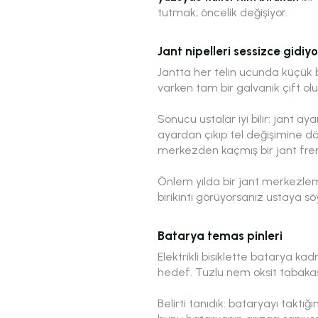
tutmak; öncelik değişiyor.
Jant nipelleri sessizce gidiyo
Jantta her telin ucunda küçük bir
varken tam bir galvanik çift olu
Sonucu ustalar iyi bilir: jant 
ayardan çıkıp tel değişimine dön
merkezden kaçmış bir jant fren 
Önlem yılda bir jant merkezlem
birikinti görüyorsanız ustaya s
Batarya temas pinleri
Elektrikli bisiklette batarya ka
hedef. Tuzlu nem oksit tabakası
Belirti tanıdık: bataryayı taktığ