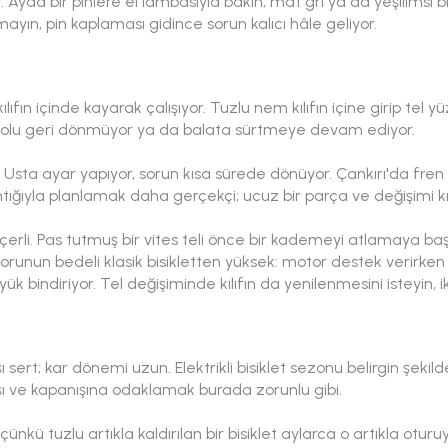
 Ayda bir pinlere el lambasıyla bakın; mat gri ya da yeşilimsi 
mayın, pin kaplaması gidince sorun kalıcı hâle geliyor.
kılıfın içinde kayarak çalışıyor. Tuzlu nem kılıfın içine girip tel
 kolu geri dönmüyor ya da balata sürtmeye devam ediyor.
 Usta ayar yapıyor, sorun kısa sürede dönüyor. Çankırı'da fren
ığıyla planlamak daha gerçekçi; ucuz bir parça ve değişimi kısa
eçerli. Pas tutmuş bir vites teli önce bir kademeyi atlamaya baş
 bu sorunun bedeli klasik bisikletten yüksek: motor destek veri
ük bindiriyor. Tel değişiminde kılıfın da yenilenmesini isteyin, iki
ı sert; kar dönemi uzun. Elektrikli bisiklet sezonu belirgin şekilde 
şı ve kapanışına odaklamak burada zorunlu gibi.
çünkü tuzlu artıkla kaldırılan bir bisiklet aylarca o artıkla otu