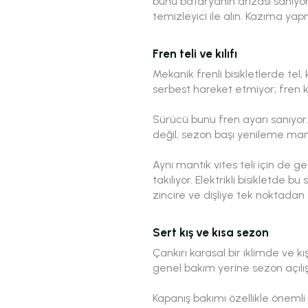
bunu bataryanın arızası sanıyor.
temizleyici ile alın. Kazıma yap
Fren teli ve kılıfı
Mekanik frenli bisikletlerde tel, 
serbest hareket etmiyor; fren
Sürücü bunu fren ayarı sanıyor.
değil, sezon başı yenileme mant
Aynı mantık vites teli için de g
takılıyor. Elektrikli bisikletde
zincire ve dişliye tek noktadan y
Sert kış ve kısa sezon
Çankırı karasal bir iklimde ve kış
genel bakım yerine sezon açılı
Kapanış bakımı özellikle önemli 