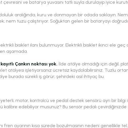
ant çevresini ve batarya yuvasını tatlı suyla durulayıp iyice kurut
doluluk aralığında, kuru ve donmayan bir odada saklayın. Neml
k; nem tuzu çalıştırıyor. Soğuktan gelen bir bataryayı doğrud
ktrikli bisiklet ilanı bulunmuyor. Elektrikli bisiklet ikinci ele g
rken aşamada.
kayıtlı Çankırı noktası yok.
İlde atölye olmadığı için değil, p
klet atölyesi işletiyorsanız ücretsiz kaydolabilirsiniz. Tuzlu ortam
ye burada sürekli iş görür; şehirdeki asıl ihtiyaç bu.
 yeterli; motor, kontrolcü ve pedal destek sensörü ayrı bir bilgi i
ü kalibre edebiliyor musunuz?
Bu sensör pedalı çevirdiğinizd
nı fren ayarının kısa sürede bozulmasının nedeni genellikle tel