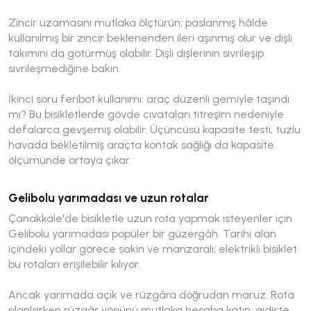
Zincir uzamasını mutlaka ölçtürün; paslanmış hâlde
kullanılmış bir zincir beklenenden ileri aşınmış olur ve dişli
takımını da götürmüş olabilir. Dişli dişlerinin sivrileşip
sivrileşmediğine bakın.
İkinci soru feribot kullanımı: araç düzenli gemiyle taşındı
mı? Bu bisikletlerde gövde cıvataları titreşim nedeniyle
defalarca gevşemiş olabilir. Üçüncüsü kapasite testi; tuzlu
havada bekletilmiş araçta kontak sağlığı da kapasite
ölçümünde ortaya çıkar.
Gelibolu yarımadası ve uzun rotalar
Çanakkale'de bisikletle uzun rota yapmak isteyenler için
Gelibolu yarımadası popüler bir güzergâh. Tarihi alan
içindeki yollar görece sakin ve manzaralı; elektrikli bisiklet
bu rotaları erişilebilir kılıyor.
Ancak yarımada açık ve rüzgâra doğrudan maruz. Rota
planlarken rüzgâr yönünü mutlaka hesaba katın; gidişte