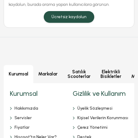
kaydolun, burada arama yapan kullanıcılara görünün.
Ücretsiz kaydolun
Satılık
Elektrikli
E
Kurumsal
Markalar
Scooterlar
Bisikletler
Mot
Kurumsal
Gizlilik ve Kullanım
Hakkımızda
Üyelik Sözleşmesi
Servisler
Kişisel Verilerin Korunması
Fiyatlar
Çerez Yönetimi
Hiscoot'ta Neler Var?
Destek