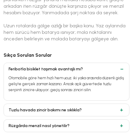
arkadan iten rüzgâr dönüşte karşınıza çıkıyor ve menzil
hesabını bozuyor. Yarımadada şarj noktası da seyrek.
Uzun rotalarda gölge azlığı bir başka konu. Yaz aylarında
hem sürücü hem batarya ısınıyor; mola noktalarını
önceden belirleyin ve molada bataryayı gölgeye alın.
Sıkça Sorulan Sorular
Feribotla bisiklet taşımak avantajlı mı?
Otomobile göre hem hızlı hem ucuz; iki yaka arasında düzenli gidiş
gelişte gerçek zaman kazancı. Ancak açık güvertede tuzlu
serpinti zincire ulaşıyor; geçiş sonrası zinciri silin.
Tuzlu havada zincir bakımı ne sıklıkla?
Rüzgârda menzil nasıl yönetilir?