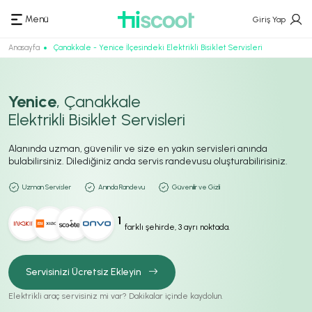
Menü
Giriş Yap
Anasayfa
Çanakkale - Yenice İlçesindeki Elektrikli Bisiklet Servisleri
Yenice
, Çanakkale
Elektrikli Bisiklet Servisleri
Alanında uzman, güvenilir ve size en yakın servisleri anında
bulabilirsiniz. Dilediğiniz anda servis randevusu oluşturabilirisiniz.
Uzman Servisler
Anında Randevu
Güvenilir ve Gizli
1
farklı şehirde, 3 ayrı noktada.
Servisinizi Ücretsiz Ekleyin
Elektrikli araç servisiniz mi var? Dakikalar içinde kaydolun.