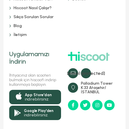
Hiscoot Nasıl Çalışır?
Sıkça Sorulan Sorular
Blog
İletişim
Uygulamamızı
İndirin
[email protected]
İhtiyacınız olan scooteri
bulmak için hiscoot'ı indirip
Palladium Tower
kullanmaya başlayın.
K:33 Ataşehir/
İSTANBUL
App Store'dan
indirebilirsiniz.
Google Play'den
indirebilirsiniz.