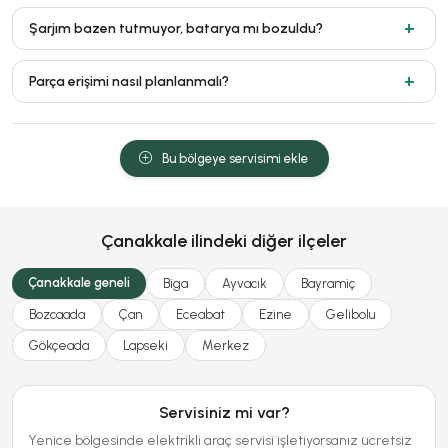
Şarjım bazen tutmuyor, batarya mı bozuldu?
Parça erişimi nasıl planlanmalı?
Bu bölgeye servisimi ekle
Çanakkale ilindeki diğer ilçeler
Çanakkale geneli
Biga
Ayvacık
Bayramiç
Bozcaada
Çan
Eceabat
Ezine
Gelibolu
Gökçeada
Lapseki
Merkez
Servisiniz mi var?
Yenice bölgesinde elektrikli araç servisi işletiyorsanız ücretsiz