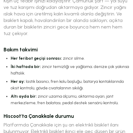
Kışın üç tedbir işinizi kolaylaştırır. Çamurluk şart — yol suyu
ve tuz karışımı doğrudan aktarmaya gidiyor. Zincir yağını
ıslak hava için üretilmiş kalın kıvamlı olanla değiştirin. Ve
bisikleti kapalı, havalandırılan bir alanda saklayın; açıkta
duran bir bisikletin zinciri gece boyunca hem nem hem
tuz çekiyor.
Bakım takvimi
Her feribot geçişi sonrası:
zincir silme.
İki haftada bir:
zincir temizliği ve yağlama; denize çok yakınsa
haftalık.
Her ay:
lastik basıncı, fren kolu boşluğu, batarya kontaklarında
oksit kontrolü, gövde cıvatalarının sıkılığı.
Altı ayda bir:
zincir uzama ölçümü, aktarma ayarı, jant
merkezleme, fren balatası, pedal destek sensörü kontrolü.
Hiscoot'ta Çanakkale durumu
Platformda Çanakkale için şu an elektrikli bisiklet ilanı
bulunmuyor. Elektrikli bisiklet ikinci ele geç düşen bir ürün