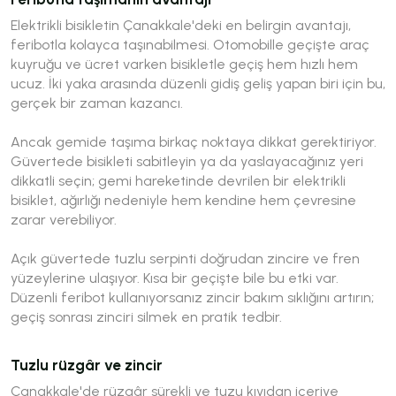
Elektrikli bisikletin Çanakkale'deki en belirgin avantajı,
feribotla kolayca taşınabilmesi. Otomobille geçişte araç
kuyruğu ve ücret varken bisikletle geçiş hem hızlı hem
ucuz. İki yaka arasında düzenli gidiş geliş yapan biri için bu,
gerçek bir zaman kazancı.
Ancak gemide taşıma birkaç noktaya dikkat gerektiriyor.
Güvertede bisikleti sabitleyin ya da yaslayacağınız yeri
dikkatli seçin; gemi hareketinde devrilen bir elektrikli
bisiklet, ağırlığı nedeniyle hem kendine hem çevresine
zarar verebiliyor.
Açık güvertede tuzlu serpinti doğrudan zincire ve fren
yüzeylerine ulaşıyor. Kısa bir geçişte bile bu etki var.
Düzenli feribot kullanıyorsanız zincir bakım sıklığını artırın;
geçiş sonrası zinciri silmek en pratik tedbir.
Tuzlu rüzgâr ve zincir
Çanakkale'de rüzgâr sürekli ve tuzu kıyıdan içeriye