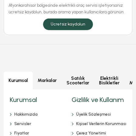
Afyonkarahisar bölgesinde elektrikli araç servisi işletiyorsanız
ücretsiz kaydolun, burada arama yapan kullanıcılara görünün.
Ücretsiz kaydolun
Satılık
Elektrikli
E
Kurumsal
Markalar
Scooterlar
Bisikletler
Mot
Kurumsal
Gizlilik ve Kullanım
Hakkımızda
Üyelik Sözleşmesi
Servisler
Kişisel Verilerin Korunması
Fiyatlar
Çerez Yönetimi