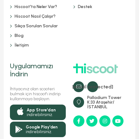
Hiscoot'ta Neler Var?
Destek
Hiscoot Nasıl Çalışır?
Sıkça Sorulan Sorular
Blog
İletişim
Uygulamamızı
İndirin
[email protected]
İhtiyacınız olan scooteri
bulmak için hiscoot'ı indirip
Palladium Tower
kullanmaya başlayın.
K:33 Ataşehir/
İSTANBUL
App Store'dan
indirebilirsiniz.
Google Play'den
indirebilirsiniz.