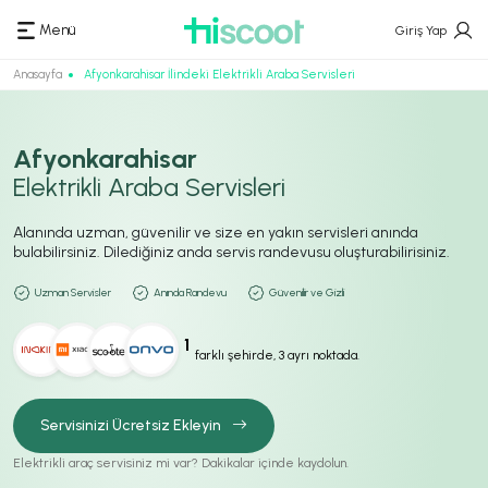
Menü
Giriş Yap
Anasayfa
Afyonkarahisar İlindeki Elektrikli Araba Servisleri
Afyonkarahisar
Elektrikli Araba Servisleri
Alanında uzman, güvenilir ve size en yakın servisleri anında
bulabilirsiniz. Dilediğiniz anda servis randevusu oluşturabilirisiniz.
Uzman Servisler
Anında Randevu
Güvenilir ve Gizli
1
farklı şehirde, 3 ayrı noktada.
Servisinizi Ücretsiz Ekleyin
Elektrikli araç servisiniz mi var? Dakikalar içinde kaydolun.