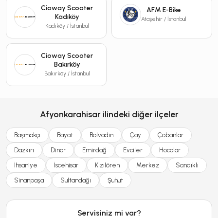
Cioway Scooter
AFM E-Bike
Kadıköy
Ataşehir / İstanbul
Kadıköy / İstanbul
Cioway Scooter
Bakırköy
Bakırköy / İstanbul
Afyonkarahisar ilindeki diğer ilçeler
Başmakçı
Bayat
Bolvadin
Çay
Çobanlar
Dazkırı
Dinar
Emirdağ
Evciler
Hocalar
İhsaniye
İscehisar
Kızılören
Merkez
Sandıklı
Sinanpaşa
Sultandağı
Şuhut
Servisiniz mi var?